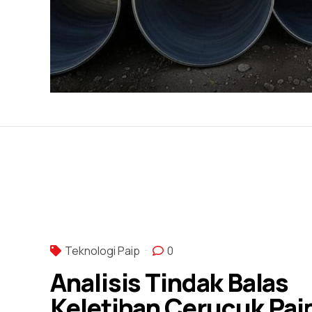
Teknologi Paip
0
Analisis Tindak Balas
Keletihan Cerucuk Pai