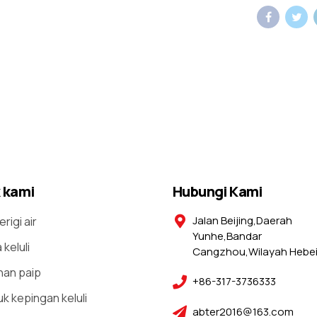
 kami
Hubungi Kami
Jalan Beijing,Daerah
erigi air
Yunhe,Bandar
keluli
Cangzhou,Wilayah Hebei
an paip
+86-317-3736333
k kepingan keluli
abter2016@163.com