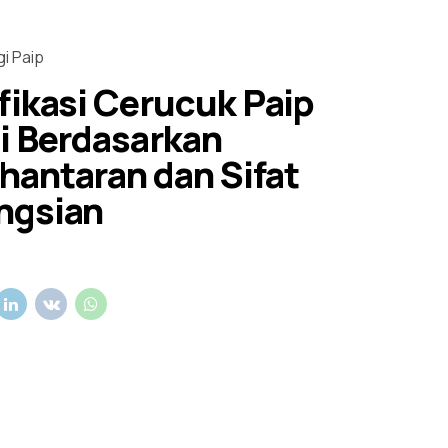
i Paip
fikasi Cerucuk Paip
li Berdasarkan
hantaran dan Sifat
ngsian