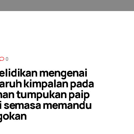
0
elidikan mengenai
aruh kimpalan pada
nan tumpukan paip
li semasa memandu
gokan