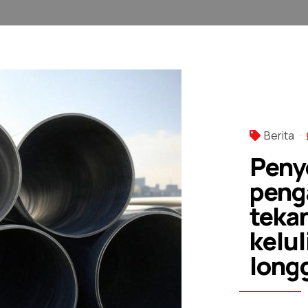
Berita
Peny
peng
teka
kelu
long