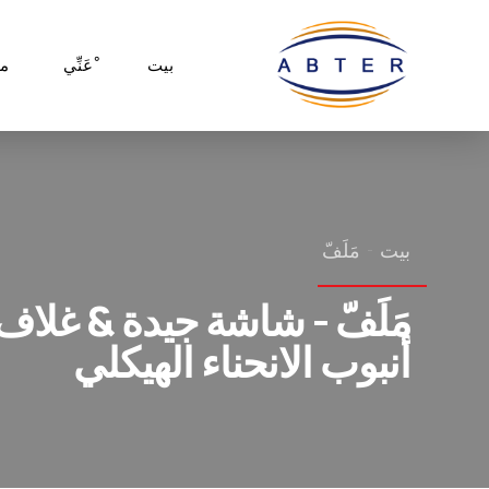
بيت
ْعَنِّي
م
بيت
مَلَفّ
مَلَفّ - شاشة جيدة & غلاف
أنبوب الانحناء الهيكلي