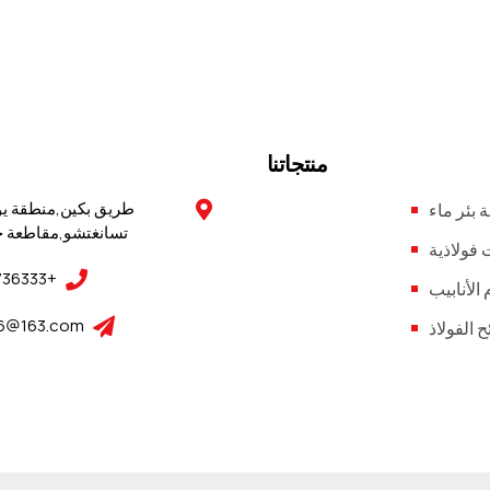
منتجاتنا
طريق بكين,منطقة يو
بئر ماء
تسانغتشو,مقاطعة 
فولاذية
+86-317-3736333
 الأنابيب
16@163.com
 الفولاذ