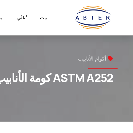
بيت
ْعَنِّي
م
أكوام الأنابيب
ASTM A252 كومة الأنابيب