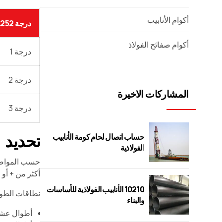
أكوام الأنابيب
درجة A252
أكوام صفائح الفولاذ
درجة 1
درجة 2
المشاركات الاخيرة
درجة 3
تحديد
حساب اتصال لحام كومة الأنابيب
الفولاذية
أكثر من + أو - 1% من التطوير التنظيمي أو 12.5% تحت سمك الجدار 
10210 الأنابيب الفولاذية للأساسات
نطاقات الطو
والبناء
أطوال عشوائية و