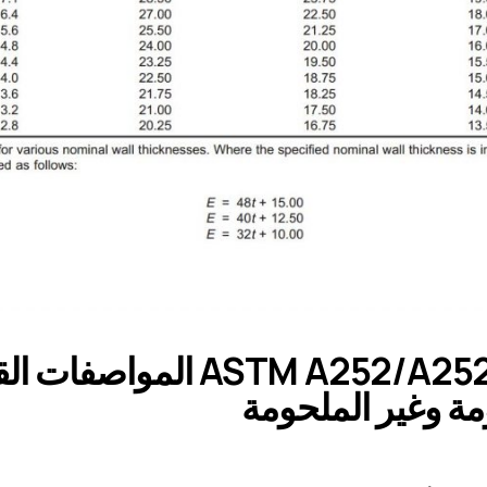
ASTM A252/A252M-19 ال
مة وغير الملحومة