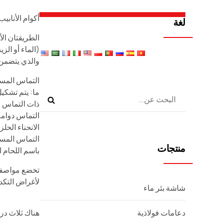
أكوام الأنابيب
لغة
الطريقتان الأ
(الماء أو الز
والذي يتضمن 
التماس المستق
ما: يتم تشكيل
ذات التماس ا
التماس دوامة
التماس المستق
منتجات
باسم اللحام ال
لأغراض التكدي
شاشة بئر ماء
هناك ثلاث درجات تحت
دعامات فولاذية