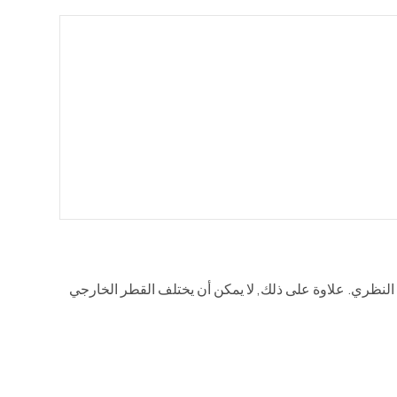
ن يختلف وزن الأنبوب حسب 15% فوق أو 5% تحت الثقل النظري. علاوة على ذلك, لا يمكن أن يختلف القطر الخارجي