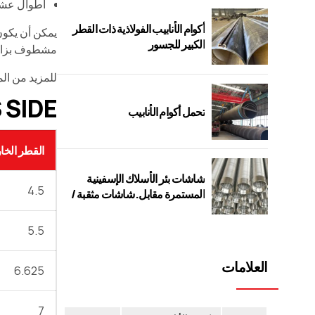
أطوال عشوائية مزدوجة
أكوام الأنابيب الفولاذية ذات القطر
الكبير للجسور
مشطوف بزاوية 30 +5 د
للمزيد من الم
ES SIDE
تحمل أكوام الأنابيب
القطر الخ
شاشات بئر الأسلاك الإسفينية
4.5
المستمرة مقابل. شاشات مثقبة /
جسر / فتحة
5.5
العلامات
6.625
7