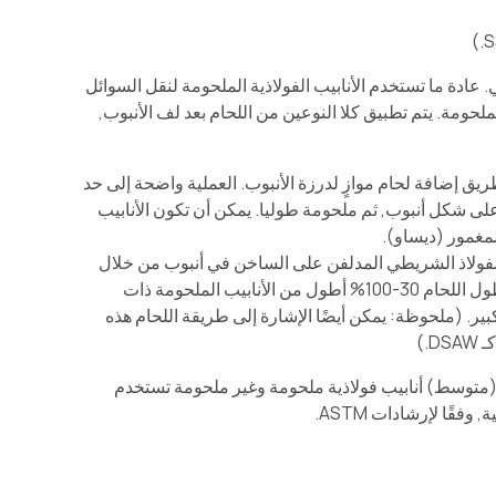
ي. عادة ما تستخدم الأنابيب الفولاذية الملحومة لنقل السوائل
لملحومة. يتم تطبيق كلا النوعين من اللحام بعد لف الأنبوب,
يق إضافة لحام موازٍ لدرزة الأنبوب. العملية واضحة إلى حد
على شكل أنبوب, ثم ملحومة طوليا. يمكن أن تكون الأنابيب
مغمور (ديساو).
 الفولاذ الشريطي المدلفن على الساخن في أنبوب من خلال
الانحناء الحلزوني ويتم لحامه على طول خط التماس اللولبي للأنبوب. وهذا يؤدي إلى طول اللحام 30-100% أطول من الأنابيب الملحومة ذات
ير. (ملحوظة: يمكن أيضًا الإشارة إلى طريقة اللحام هذه
.)
وتغطي الاسمية (متوسط) أنابيب فولاذية ملحومة وغير ملحومة تستخدم
ًا لإرشادات ASTM.