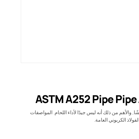
الفوسفور) أقصى 0.050%, لأن P سيجعل الفولاذ هشًا, والأهم من ذلك أنه ليس جيدًا لأداء اللحام. المواصفات