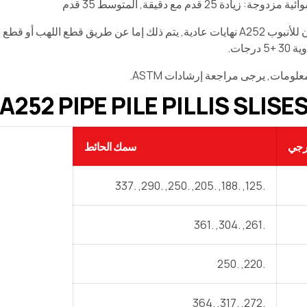
: زيادة 25 قدم مع دقيقة, المتوسط 35 قدم
يمكن أن يكون للأنبوب A252 نهايات عادية, يتم ذلك إما عن طريق قطع ال
رجات.
علومات, يرجى مراجعة إرشادات ASTM.
A252 PIPE PILE PILLIS SLIS & معدن
ارجي
سمك الحائط
.125, .188, .205, .250, .290, .337
.261, .304, .361
.220, .250
.272, .317, .364