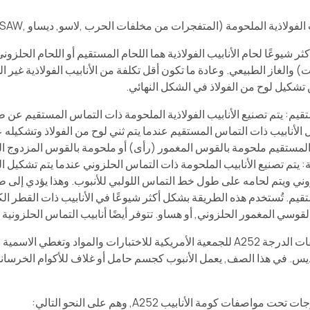
 الفولاذية الملحومة (المتفجرات من مخلفات الحرب ,لاسو, ديساو ,SSAW.)
كثر شيوعًا لحام الأنابيب الفولاذية هما اللحام المستقيم أو اللحام الحلزون
يت) والغاز الطبيعي. وعادة ما تكون أقل تكلفة من الأنابيب الفولاذية غير ا
تشكيل لوح من الفولاذ في الشكل النهائي.
يم: يتم تصنيع الأنابيب الفولاذية الملحومة ذات التماس المستقيم عن طر
 الأنابيب ذات التماس المستقيم عندما يتم ثني لوح من الفولاذ وتشكيله 
لمستقيم ملحومة بالقوس المغمور (رأى) أو ملحومة بالقوس المزدوج ال
: يتم تصنيع الأنابيب الملحومة ذات التماس الحلزوني عندما يتم تشكيل
يم. تُستخدم هذه الطريقة بشكل أكثر شيوعًا في الأنابيب ذات القطر الكب
قوسي المغمور الحلزوني, أو هساو. تتوفر أيضًا أنابيب التماس الحلزونية كـ DSAW
تخضع مواصفات الدرجة A252 للجمعية الأمريكية للاختبارات والمواد 
س. في هذا الصف, يعمل الأنبوب كجسم حامل أو غلاف للأكوام الخرسانية, وفق
 مواصفات كومة الأنابيب A252, وهم على النحو التالي: