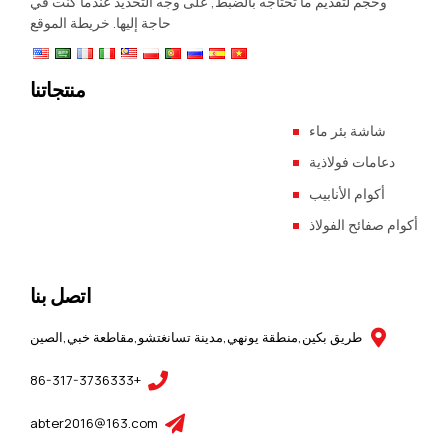
وحجم لتقديم ما تحتاجه بالضبط, على وجه التحديد عندما كنت في
حاجة إليها.
خريطة الموقع
منتجاتنا
شاشة بئر ماء
دعامات فولاذية
أكوام الأنابيب
أكوام صفائح الفولاذ
اتصل بنا
طريق بكين,منطقة يونهي,مدينة تسانغتشو,مقاطعة خبي,الصين
+86-317-3736333
abter2016@163.com