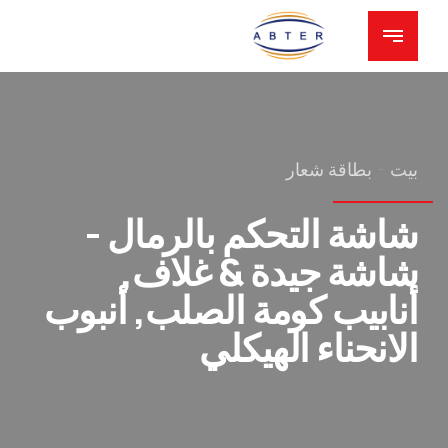
بيت
بطاقة شعار
شاشة التحكم بالرمال -
شاشة جيدة & غلاف,
أنابيب كومة الصلب, أنبوب
الانحناء الهيكلي