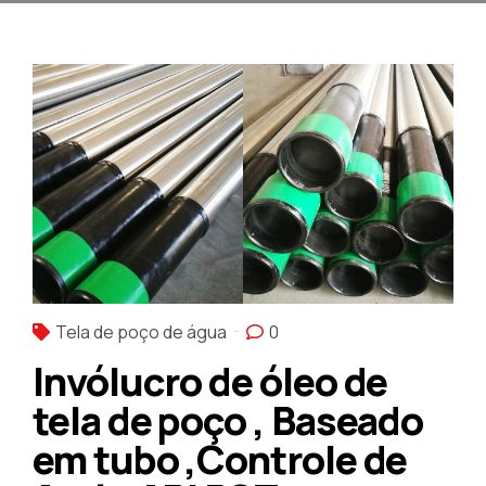
Tela de poço de água
0
Invólucro de óleo de
tela de poço , Baseado
em tubo ,Controle de