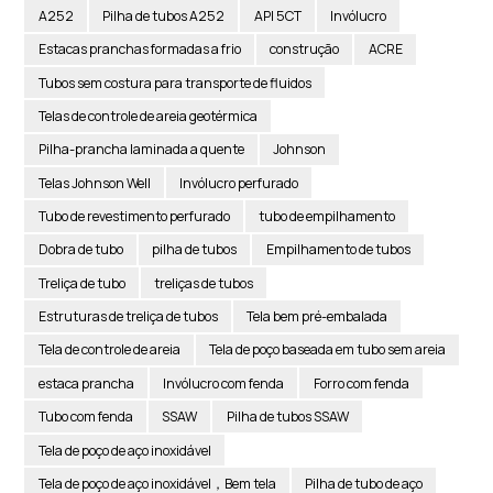
A252
Pilha de tubos A252
API 5CT
Invólucro
Estacas pranchas formadas a frio
construção
ACRE
Tubos sem costura para transporte de fluidos
Telas de controle de areia geotérmica
Pilha-prancha laminada a quente
Johnson
Telas Johnson Well
Invólucro perfurado
Tubo de revestimento perfurado
tubo de empilhamento
Dobra de tubo
pilha de tubos
Empilhamento de tubos
Treliça de tubo
treliças de tubos
Estruturas de treliça de tubos
Tela bem pré-embalada
Tela de controle de areia
Tela de poço baseada em tubo sem areia
estaca prancha
Invólucro com fenda
Forro com fenda
Tubo com fenda
SSAW
Pilha de tubos SSAW
Tela de poço de aço inoxidável
Tela de poço de aço inoxidável，Bem tela
Pilha de tubo de aço