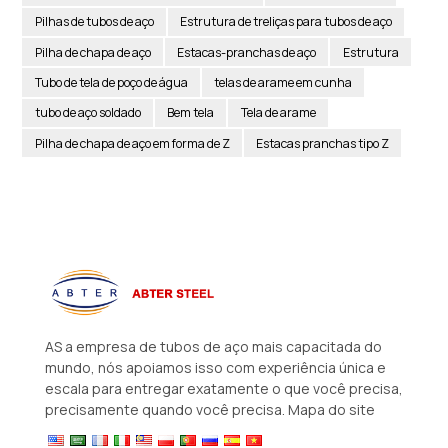
Pilhas de tubos de aço
Estrutura de treliças para tubos de aço
Pilha de chapa de aço
Estacas-pranchas de aço
Estrutura
Tubo de tela de poço de água
telas de arame em cunha
tubo de aço soldado
Bem tela
Tela de arame
Pilha de chapa de aço em forma de Z
Estacas pranchas tipo Z
AS a empresa de tubos de aço mais capacitada do
mundo, nós apoiamos isso com experiência única e
escala para entregar exatamente o que você precisa,
precisamente quando você precisa.
Mapa do site