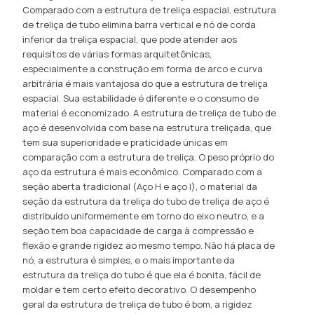
Comparado com a estrutura de treliça espacial, estrutura
de treliça de tubo elimina barra vertical e nó de corda
inferior da treliça espacial, que pode atender aos
requisitos de várias formas arquitetônicas,
especialmente a construção em forma de arco e curva
arbitrária é mais vantajosa do que a estrutura de treliça
espacial. Sua estabilidade é diferente e o consumo de
material é economizado. A estrutura de treliça de tubo de
aço é desenvolvida com base na estrutura treliçada, que
tem sua superioridade e praticidade únicas em
comparação com a estrutura de treliça. O peso próprio do
aço da estrutura é mais econômico. Comparado com a
seção aberta tradicional (Aço H e aço I), o material da
seção da estrutura da treliça do tubo de treliça de aço é
distribuído uniformemente em torno do eixo neutro, e a
seção tem boa capacidade de carga à compressão e
flexão e grande rigidez ao mesmo tempo. Não há placa de
nó, a estrutura é simples, e o mais importante da
estrutura da treliça do tubo é que ela é bonita, fácil de
moldar e tem certo efeito decorativo. O desempenho
geral da estrutura de treliça de tubo é bom, a rigidez