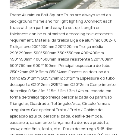
These Aluminum Bolt Square Truss are always used as
background frame and for light lighting .Connect each
truss with pin part and easy to set up .Length or
thickness can be customized according to customer's
requirement
. Material da treliça Liga de alumínio 6082-T6
Treliça leve 200*200mm 220*220mm Treliça média
290*290mm 300*300mm 350*350mm 400*400mm
450*450mm 400*600mm Treliça resistente 520*760mm
600*760mm 600 *1100mm Principal espessura do tubo
Ø30*2mm Ø50*3mm Ø50*4mm Espessura do tubo do
torno Ø20*2mm Ø25*2mm Ø30*2mm Espessura do tubo
de suporte Ø20*2mm Ø25*2mm Ø30*2mm Comprimento
da treliça 0,5m / 1m / 1.5m / 2m / 3m / 4m ou escada em
forma de treliça tipo treliça personalizada ou parafuso ,
Triangular, Quadrado, Retângulo,Arco, Círculo,formas
irregulares Cor opcional Prata / Preto / Cabine de
aplicação azul ou personalizada, desfile de moda,
passarela, casamento, lançamento de novo produto,
show, cerimônia, festa, etc.. Prazo de entrega 5-15 dias