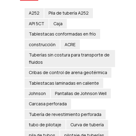
A252
Pila de tubería A252
API 5CT
Caja
Tablestacas conformadas en frío
construcción
ACRE
Tuberías sin costura para transporte de
fluidos
Cribas de control de arena geotérmica
Tablestacas laminadas en caliente
Johnson
Pantallas de Johnson Well
Carcasa perforada
Tubería de revestimiento perforada
tubo de pilotaje
Curva de tubería
pila de tubos
pilotaje de tuberías