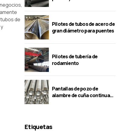
 negocios,
liamente
 tubos de
Pilotes de tubos de acero de
 y
gran diámetro para puentes
Pilotes de tubería de
rodamiento
Pantallas de pozo de
alambre de cuña continua
vs.. Pantallas
perforadas/puente/ranura
Etiquetas