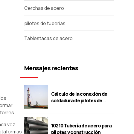
Cerchas de acero
pilotes de tuberías
Tablestacas de acero
Mensajes recientes
Cálculo de la conexión de
los
soldadura de pilotes de
formar
tubos de acero
torres.
cada vez
10210 Tubería de acero para
lataformas
pilotes y construcción