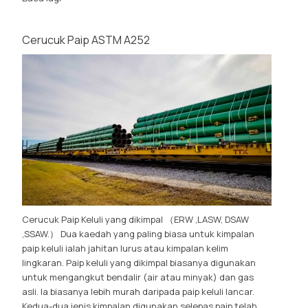
Cerucuk Paip ASTM A252
Cerucuk Paip Keluli yang dikimpal （ERW ,LASW, DSAW
,SSAW.） Dua kaedah yang paling biasa untuk kimpalan
paip keluli ialah jahitan lurus atau kimpalan kelim
lingkaran. Paip keluli yang dikimpal biasanya digunakan
untuk mengangkut bendalir (air atau minyak) dan gas
asli. Ia biasanya lebih murah daripada paip keluli lancar.
Kedua-dua jenis kimpalan digunakan selepas paip telah