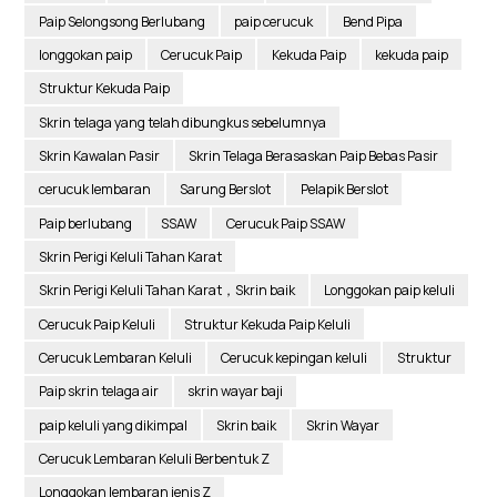
Paip Selongsong Berlubang
paip cerucuk
Bend Pipa
longgokan paip
Cerucuk Paip
Kekuda Paip
kekuda paip
Struktur Kekuda Paip
Skrin telaga yang telah dibungkus sebelumnya
Skrin Kawalan Pasir
Skrin Telaga Berasaskan Paip Bebas Pasir
cerucuk lembaran
Sarung Berslot
Pelapik Berslot
Paip berlubang
SSAW
Cerucuk Paip SSAW
Skrin Perigi Keluli Tahan Karat
Skrin Perigi Keluli Tahan Karat，Skrin baik
Longgokan paip keluli
Cerucuk Paip Keluli
Struktur Kekuda Paip Keluli
Cerucuk Lembaran Keluli
Cerucuk kepingan keluli
Struktur
Paip skrin telaga air
skrin wayar baji
paip keluli yang dikimpal
Skrin baik
Skrin Wayar
Cerucuk Lembaran Keluli Berbentuk Z
Longgokan lembaran jenis Z