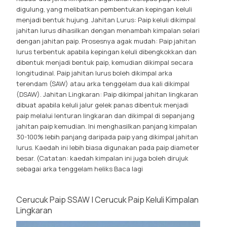
digulung, yang melibatkan pembentukan kepingan keluli
menjadi bentuk hujung. Jahitan Lurus: Paip keluli dikimpal
jahitan lurus dihasilkan dengan menambah kimpalan selari
dengan jahitan paip. Prosesnya agak mudah: Paip jahitan
lurus terbentuk apabila kepingan keluli dibengkokkan dan
dibentuk menjadi bentuk paip, kemudian dikimpal secara
longitudinal. Paip jahitan lurus boleh dikimpal arka
terendam (SAW) atau arka tenggelam dua kali dikimpal
(DSAW). Jahitan Lingkaran: Paip dikimpal jahitan lingkaran
dibuat apabila keluli jalur gelek panas dibentuk menjadi
paip melalui lenturan lingkaran dan dikimpal di sepanjang
jahitan paip kemudian. Ini menghasilkan panjang kimpalan
30-100% lebih panjang daripada paip yang dikimpal jahitan
lurus. Kaedah ini lebih biasa digunakan pada paip diameter
besar. (Catatan: kaedah kimpalan ini juga boleh dirujuk
sebagai arka tenggelam heliks
Baca lagi
Cerucuk Paip SSAW | Cerucuk Paip Keluli Kimpalan
Lingkaran