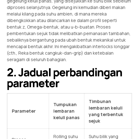
gegelung keluli panas, yang disejukkan ke suhu bilik sebelum
diproses selanjutnya. Gegelung ini kemudian diberi makan
melalui kilang pada suhu ambien, di mana mereka
dibengkokkan atau dilancarkan ke dalam profil seperti
bentuk z, Omega-bentuk, atau u-b-buatan. Proses
pembentukan sejuk tidak melibatkan pemanasan tambahan,
sebaliknya bergantung pada ubah bentuk mekanikal untuk
mencapai bentuk akhir. Ini mengakibatkan interlocks longgar
(cth., Reka bentuk cangkuk-dan-grip) dan ketebalan
seragam di seluruh bahagian.
2. Jadual perbandingan
parameter
Timbunan
Tumpukan
lembaran keluli
Parameter
lembaran
yang terbentuk
keluli panas
sejuk
Rolling suhu
Suhu bilik yang