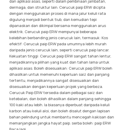
dan aplikasi asas, seperti dalam pembinaan jambatan,
dermaga, dan struktur lain. Cerucuk paip ERW dicipta
dengan menggunakan proses di mana jalur keluli rata
digulung menjadi bentuk tiub, dan kemudian tepi
dipanaskan dan dikimpal bersama menggunakan arus
elektrik. Cerucuk paip ERW mempunyai beberapa
kelebihan berbanding jenis cerucuk lain, termasuk: Kos
efektif: Cerucuk paip ERW pada umumnya lebih murah
daripada jenis cerucuk lain, seperti cerucuk paip lancar.
Kekuatan tinggi: Cerucuk paip ERW sangat tahan lentur,
menjadikannya pilihan yang kuat dan tahan lama untuk
aplikasi asas. Boleh disesuaikan: Cerucuk paip ERW boleh
dihasilkan untuk memenuhi keperluan saiz dan panjang
tertentu, menjadikannya sangat disesuaikan dan
disesuaikan dengan keperluan projek yang berbeza.
Cerucuk Paip ERW tersedia dalam pelbagai saiz dan
ketebalan, dan boleh dihasilkan dalam panjang sehingga
100 kaki atau lebih. Ia biasanya diperbuat daripada keluli
karbon atau keluli aloi, dan boleh disalut dengan lapisan
bahan pelindung untuk membantu mencegah kakisan dan
memanjangkan jangka hayat paip. serba boleh: paip ERW
Baca lagi