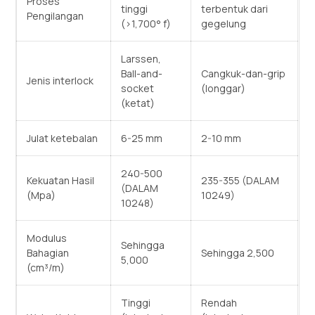
Proses
tinggi
terbentuk dari
Pengilangan
(>1,700° f)
gegelung
Larssen,
Ball-and-
Cangkuk-dan-grip
Jenis interlock
socket
(longgar)
(ketat)
Julat ketebalan
6-25 mm
2-10 mm
240-500
Kekuatan Hasil
235-355 (DALAM
(DALAM
(Mpa)
10249)
10248)
Modulus
Sehingga
Bahagian
Sehingga 2,500
5,000
(cm³/m)
Tinggi
Rendah