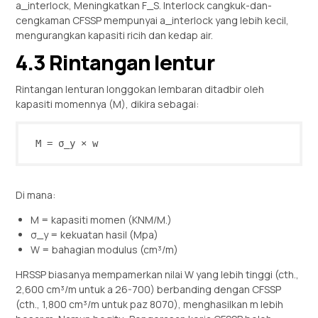
a_interlock, Meningkatkan F_S. Interlock cangkuk-dan-
cengkaman CFSSP mempunyai a_interlock yang lebih kecil,
mengurangkan kapasiti ricih dan kedap air.
4.3 Rintangan lentur
Rintangan lenturan longgokan lembaran ditadbir oleh
kapasiti momennya (M), dikira sebagai:
M = σ_y × w
Di mana:
M = kapasiti momen (KNM/M.)
σ_y = kekuatan hasil (Mpa)
W = bahagian modulus (cm³/m)
HRSSP biasanya mempamerkan nilai W yang lebih tinggi (cth.,
2,600 cm³/m untuk a 26-700) berbanding dengan CFSSP
(cth., 1,800 cm³/m untuk paz 8070), menghasilkan m lebih