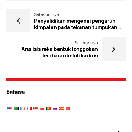
Sebelumnya
Penyelidikan mengenai pengaruh
kimpalan pada tekanan tumpukan
paip keluli semasa memandu
longgokan
Seterusnya
Analisis reka bentuk longgokan
lembaran keluli karbon
Bahasa