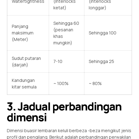
Watertightness
(Interlocks
(Interlocks
ketat)
longgar)
Sehingga 60
Panjang
(pesanan
maksimum
Sehingga 100
khas
(Meter)
mungkin)
Sudut putaran
7-10
Sehingga 25
(darjah)
Kandungan
~ 100%
~ 80%
kitar semula
3. Jadual perbandingan
dimensi
Dimensi buasir lembaran keluli berbeza -beza mengikut jenis
profil dan pengilang. Berikut adalah perbandingan perwakilan