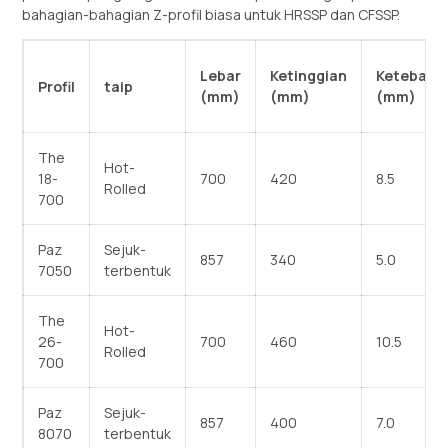
bahagian-bahagian Z-profil biasa untuk HRSSP dan CFSSP.
Lebar
Ketinggian
Ketebala
Profil
taip
(mm)
(mm)
(mm)
The
Hot-
18-
700
420
8.5
Rolled
700
Paz
Sejuk-
857
340
5.0
7050
terbentuk
The
Hot-
26-
700
460
10.5
Rolled
700
Paz
Sejuk-
857
400
7.0
8070
terbentuk