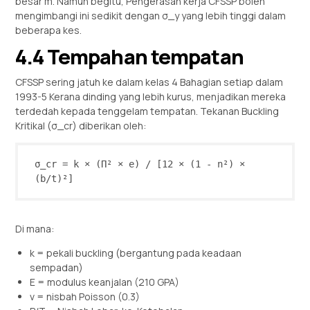
besar m. Namun begitu, Pengerasan kerja CFSSP boleh
mengimbangi ini sedikit dengan σ_y yang lebih tinggi dalam
beberapa kes.
4.4 Tempahan tempatan
CFSSP sering jatuh ke dalam kelas 4 Bahagian setiap dalam
1993-5 Kerana dinding yang lebih kurus, menjadikan mereka
terdedah kepada tenggelam tempatan. Tekanan Buckling
Kritikal (σ_cr) diberikan oleh:
σ_cr = k × (Π² × e) / [12 × (1 - n²) × 
(b/t)²]
Di mana:
k = pekali buckling (bergantung pada keadaan
sempadan)
E = modulus keanjalan (210 GPA)
ν = nisbah Poisson (0.3)