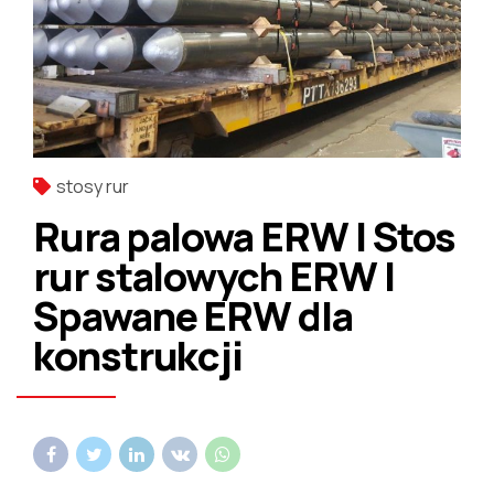
stosy rur
Rura palowa ERW | Stos
rur stalowych ERW |
Spawane ERW dla
konstrukcji