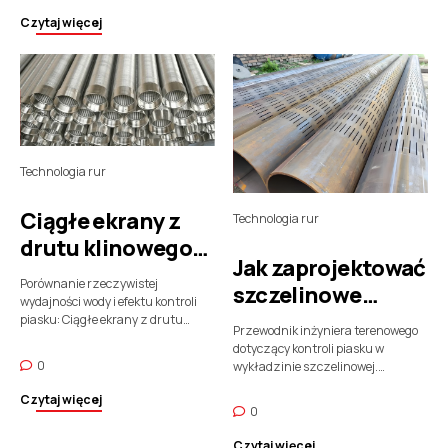
Czytaj więcej
Technologia rur
Ciągłe ekrany z
Technologia rur
drutu klinowego
Jak zaprojektować
vs. Sita
Porównanie rzeczywistej
szczelinowe
perforowane/mostkowe/szczelinowe
wydajności wody i efektu kontroli
wykładziny do
piasku: Ciągłe ekrany z drutu
Przewodnik inżyniera terenowego
klinowego vs. Sita
kontroli piasku:
dotyczący kontroli piasku w
perforowane/mostkowe/szczelinowe
0
wykładzinie szczelinowej.
Przewodnik
– surowe dane inżyniera
Parametry techniczne, projekt
terenowego
terenowy
Czytaj więcej
gniazda, analiza erozji, i studia
0
przypadków niepowodzeń z 25 lat
w realizacji projektów naftowo-
Czytaj więcej