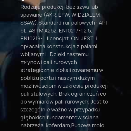
szczelinowa
kratownic
klientów . Niestandardowa rura &
Rodzaje produkcji bez szwu lub
Fabryka ma pod ręką i łatwo
spawane (AKR, EFW, WIDZIAŁEM,
dostępne różne materiały
Rura ekranowa z drutu wodnego
Zakrzywione kolano rurowe
SSAW).Standard rur palowych : API
konstrukcyjne studni. Dziedzictwo
jest również nazywana rurą
kratownicowe: Gięcie rur na
5L, ASTM A252, EN10217-1,2,5,
wysokiej jakości standardu
ekranową odwadniającą, Ekran filtra
zamówienie zapewnia elastyczność
EN10219-1, licencjat, ON, JEST ,i
energetycznego i ekranu
ze stali nierdzewnej, Ekran z drutu
i precyzję niezbędną w przypadku
opłacalna konstrukcja z palami
szczelinowego ,Obudowa
V, Johnson, tak, rurka ekranowa,
prostych projektów i złożonych
wbijanymi . Dzięki naszemu
szczelinowa,Ekran gniazda
Rurka ekranująca z raną, Rura
zastosowań. Nasi doświadczeni
młynowi pali rurowych
mostkowego,Wstępnie zapakowany
ekranowana owinięta drutem, Rura
estymatorzy będą współpracować
strategicznie zlokalizowanemu w
ekran dobrze,Opracowano produkty
ekranowana z drutu klinowego,
z Tobą, aby zapewnić największy
pobliżu portu i naszym dużym
do kompozytowych ekranów
Ekran szczelinowy z kontrolą
uzysk materiału przy jak
możliwościom w zakresie produkcji
kontrolujących piasek,
piasku.
najmniejszej ilości odpadów. Mogą
pali stalowych, Brak ograniczeń co
przetestowany, i produkowane w
udzielić fachowej porady na temat
do wymiarów pali rurowych, Jest to
Zobacz rozwiązania
Abter Steel.
tego, jak dobrze można zakrzywić
szczególnie ważne w przypadku
dany przekrój, aby mieć pewność,
głębokich fundamentów,ściana
Więcej ekranu & Produkty szczelinowe
że spełni on Twoje oczekiwania.
nabrzeża, koferdam,Budowa molo.