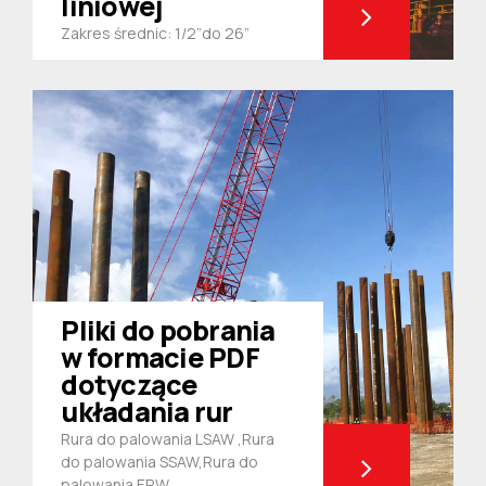
liniowej
Zakres średnic: 1/2”do 26”
Pliki do pobrania
w formacie PDF
dotyczące
układania rur
Rura do palowania LSAW ,Rura
do palowania SSAW,Rura do
palowania ERW