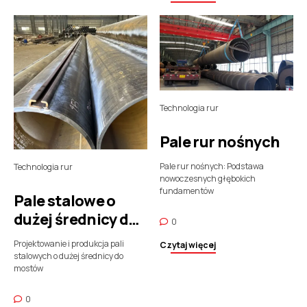
Technologia rur
Pale rur nośnych
Pale rur nośnych: Podstawa
Technologia rur
nowoczesnych głębokich
fundamentów
Pale stalowe o
dużej średnicy do
0
mostów
Projektowanie i produkcja pali
Czytaj więcej
stalowych o dużej średnicy do
mostów
0