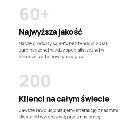
0
6
0
+
6
6
7
7
7
Najwyższa jakość
8
0
8
8
Nasze produkty są 99% bez błędów. 20 lat
zgromadzonej wiedzy specjalistycznej w
9
1
9
9
zakresie systemów rurociągów.
0
2
0
0
3
Klienci na całym świecie
4
Zawsze rewolucjonizujemy interakcję z naszymi
klientami i wykonywaną przez nas pracę.
5