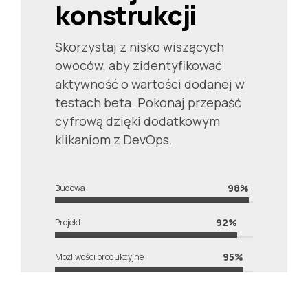
0
konstrukcji
1
Skorzystaj z nisko wiszących
2
owoców, aby zidentyfikować
aktywność o wartości dodanej w
3
testach beta. Pokonaj przepaść
cyfrową dzięki dodatkowym
4
klikaniom z DevOps.
5
0
0
98%
Budowa
6
1
1
92%
Projekt
0
7
2
2
95%
Możliwości produkcyjne
0
1
8
3
3