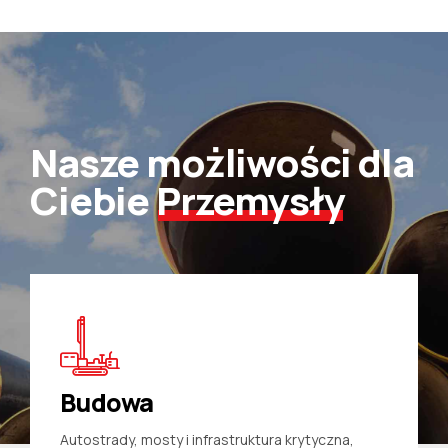
6
7
8
Nasze możliwości dla
9
Ciebie
Przemysły
0
Budowa
Autostrady, mosty i infrastruktura krytyczna,