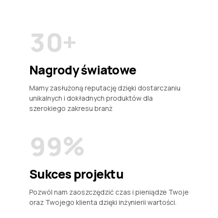
1
2
9
4
4
2
3
0
+
5
5
3
4
6
6
Nagrody światowe
0
4
0
0
5
7
7
Mamy zasłużoną reputację dzięki dostarczaniu
unikalnych i dokładnych produktów dla
1
5
1
1
6
8
8
szerokiego zakresu branż
2
6
2
2
7
9
9
%
3
7
3
3
8
0
0
Sukces projektu
4
8
4
4
9
Pozwól nam zaoszczędzić czas i pieniądze Twoje
5
9
oraz Twojego klienta dzięki inżynierii wartości.
5
5