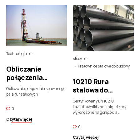
Technologia rur
stosy rur
Kratownice stalowe do budowy
Obliczanie
połączenia
10210 Rura
spawanego pala
stalowa do
Obliczanie połączenia spawanego
rur stalowych
pala rur stalowych
palowania i
Certyfikowany EN 10210
budowy
kształtowniki zamknięte i rury
0
wykończone na gorąco dla
infrastruktury narażonej na duże
Czytaj więcej
obciążenia.
0
Czytaj więcej