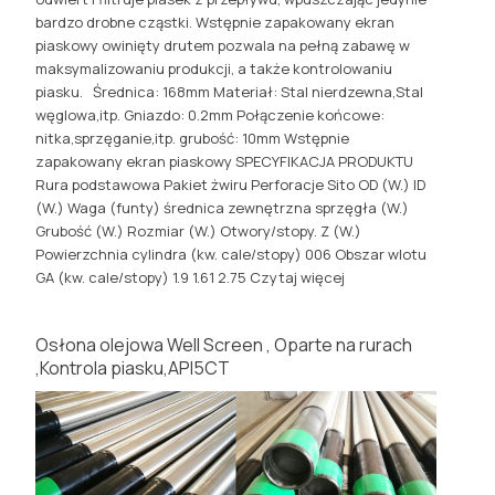
bardzo drobne cząstki. Wstępnie zapakowany ekran
piaskowy owinięty drutem pozwala na pełną zabawę w
maksymalizowaniu produkcji, a także kontrolowaniu
piasku. Średnica: 168mm Materiał: Stal nierdzewna,Stal
węglowa,itp. Gniazdo: 0.2mm Połączenie końcowe:
nitka,sprzęganie,itp. grubość: 10mm Wstępnie
zapakowany ekran piaskowy SPECYFIKACJA PRODUKTU
Rura podstawowa Pakiet żwiru Perforacje Sito OD (W.) ID
(W.) Waga (funty) średnica zewnętrzna sprzęgła (W.)
Grubość (W.) Rozmiar (W.) Otwory/stopy. Z (W.)
Powierzchnia cylindra (kw. cale/stopy) 006 Obszar wlotu
GA (kw. cale/stopy) 1.9 1.61 2.75
Czytaj więcej
Osłona olejowa Well Screen , Oparte na rurach
,Kontrola piasku,API5CT