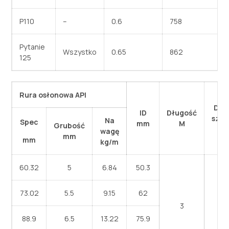
P110
–
0.6
758
Pytanie
Wszystko
0.65
862
125
Rura osłonowa API
Dłu
ID
Długość
szcz
Na
Spec
mm
M
Grubość
m
wagę
mm
mm
kg/m
60.32
5
6.84
50.3
73.02
5.5
9.15
62
3
88.9
6.5
13.22
75.9