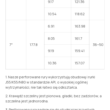
9.17
121.36
10.54
118.62
6.91
163.98
8.05
161.7
7″
177.8
36~50
9.19
159.41
10.36
157.07
1. Nasze perforowane rury wykorzystują obudowę i rurki
J55/K55/N80 w standardzie API, o wysokiej ogólnej
wytrzymałości, nie tak łatwo się odkształca.
2. Krawędź szczeliny jest pionowa, gładki, bez zadziorów, a
szczelina jest jednorodna.
3. Perforowana rura nadaje się do studni piaszczystych,