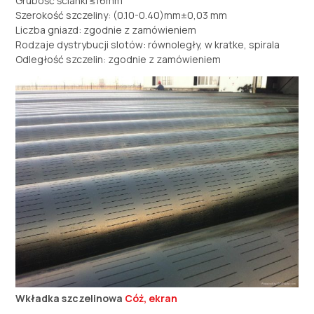
Grubość ścianki ≤16mm
Szerokość szczeliny: (0.10-0.40)mm±0,03 mm
Liczba gniazd: zgodnie z zamówieniem
Rodzaje dystrybucji slotów: równoległy, w kratke, spirala
Odległość szczelin: zgodnie z zamówieniem
Wkładka szczelinowa
Cóż, ekran