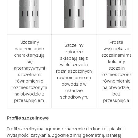
Szczeliny
Prosta
Szczeliny
naprzemienne
wyściółka ze
zbiorcze
charakteryzują
szczelinami ma
składają się z
się
kolumny
wielu szczelin
alternatywnymi
szczelin
rozmieszczonych
szczelinami
rozmieszczone
równomiernie na
równomiernie
równomiernie
obwodzie w
rozmieszczonymi
na obwodzie,
układzie
na obwodzie z
bez
schodkowym.
przesunięciem.
przesunięcia.
Profile szczelinowe
Profil szczeliny ma ogromne znaczenie dla kontroli piasku i
wydajności zatykania. Zgodnie z inną geometrią, istnieją