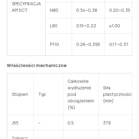
SPECYFIKACJA
API 5CT
N80
0.34~0,38
0.20~0,35
L80
0.15~0,22
≤1,00
P110
0.26~0,395
0.17~0,37
Właściwości mechaniczne
Całkowite
wydłużenie
Siła
Stopień
Typ
pod
plastyczności
obciążeniem
(min)
(%)
J55
–
0.5
379
Zobacz