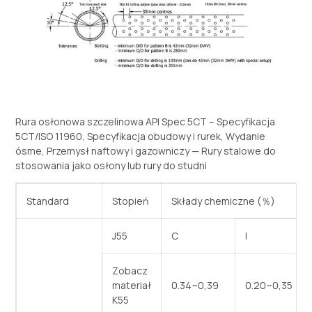
Rura osłonowa szczelinowa API Spec 5CT – Specyfikacja
5CT/ISO 11960, Specyfikacja obudowy i rurek, Wydanie
ósme, Przemysł naftowy i gazowniczy — Rury stalowe do
stosowania jako osłony lub rury do studni
Standard
Stopień
Składy chemiczne (％)
J55
C
I
Zobacz
materiał
0.34~0,39
0.20~0,35
K55