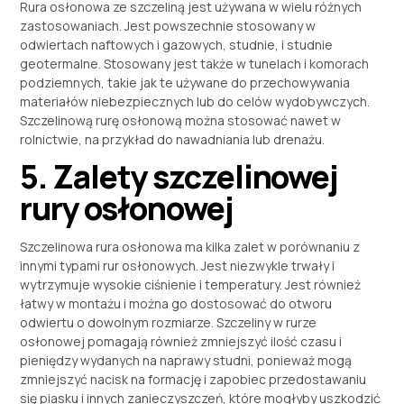
Rura osłonowa ze szczeliną jest używana w wielu różnych
zastosowaniach. Jest powszechnie stosowany w
odwiertach naftowych i gazowych, studnie, i studnie
geotermalne. Stosowany jest także w tunelach i komorach
podziemnych, takie jak te używane do przechowywania
materiałów niebezpiecznych lub do celów wydobywczych.
Szczelinową rurę osłonową można stosować nawet w
rolnictwie, na przykład do nawadniania lub drenażu.
5. Zalety szczelinowej
rury osłonowej
Szczelinowa rura osłonowa ma kilka zalet w porównaniu z
innymi typami rur osłonowych. Jest niezwykle trwały i
wytrzymuje wysokie ciśnienie i temperatury. Jest również
łatwy w montażu i można go dostosować do otworu
odwiertu o dowolnym rozmiarze. Szczeliny w rurze
osłonowej pomagają również zmniejszyć ilość czasu i
pieniędzy wydanych na naprawy studni, ponieważ mogą
zmniejszyć nacisk na formację i zapobiec przedostawaniu
się piasku i innych zanieczyszczeń, które mogłyby uszkodzić