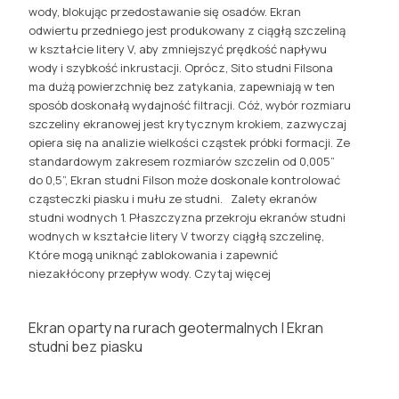
wody, blokując przedostawanie się osadów. Ekran
odwiertu przedniego jest produkowany z ciągłą szczeliną
w kształcie litery V, aby zmniejszyć prędkość napływu
wody i szybkość inkrustacji. Oprócz, Sito studni Filsona
ma dużą powierzchnię bez zatykania, zapewniają w ten
sposób doskonałą wydajność filtracji. Cóż, wybór rozmiaru
szczeliny ekranowej jest krytycznym krokiem, zazwyczaj
opiera się na analizie wielkości cząstek próbki formacji. Ze
standardowym zakresem rozmiarów szczelin od 0,005”
do 0,5”, Ekran studni Filson może doskonale kontrolować
cząsteczki piasku i mułu ze studni. Zalety ekranów
studni wodnych 1. Płaszczyzna przekroju ekranów studni
wodnych w kształcie litery V tworzy ciągłą szczelinę,
Które mogą uniknąć zablokowania i zapewnić
niezakłócony przepływ wody.
Czytaj więcej
Ekran oparty na rurach geotermalnych | Ekran
studni bez piasku