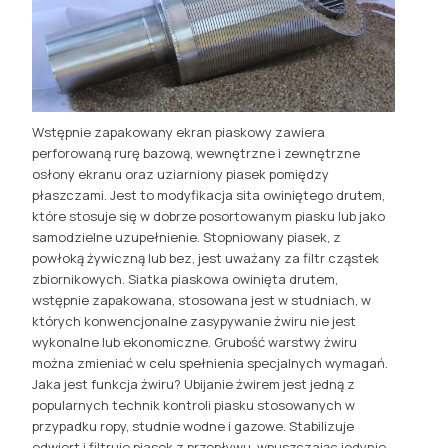
Wstępnie zapakowany ekran piaskowy zawiera
perforowaną rurę bazową, wewnętrzne i zewnętrzne
osłony ekranu oraz uziarniony piasek pomiędzy
płaszczami. Jest to modyfikacja sita owiniętego drutem,
które stosuje się w dobrze posortowanym piasku lub jako
samodzielne uzupełnienie. Stopniowany piasek, z
powłoką żywiczną lub bez, jest uważany za filtr cząstek
zbiornikowych. Siatka piaskowa owinięta drutem,
wstępnie zapakowana, stosowana jest w studniach, w
których konwencjonalne zasypywanie żwiru nie jest
wykonalne lub ekonomiczne. Grubość warstwy żwiru
można zmieniać w celu spełnienia specjalnych wymagań.
Jaka jest funkcja żwiru? Ubijanie żwirem jest jedną z
popularnych technik kontroli piasku stosowanych w
przypadku ropy, studnie wodne i gazowe. Stabilizuje
odwiert i filtruje piasek z przepływu, wpuszczając jedynie