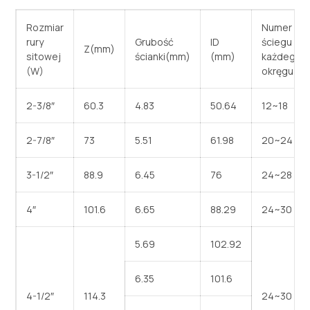
Rozmiar
Numer
rury
Grubość
ID
ściegu
Z(mm)
sitowej
ścianki(mm)
(mm)
każdego
(W)
okręgu
2-3/8″
60.3
4.83
50.64
12~18
2-7/8″
73
5.51
61.98
20~24
3-1/2″
88.9
6.45
76
24~28
4″
101.6
6.65
88.29
24~30
5.69
102.92
6.35
101.6
4-1/2″
114.3
24~30