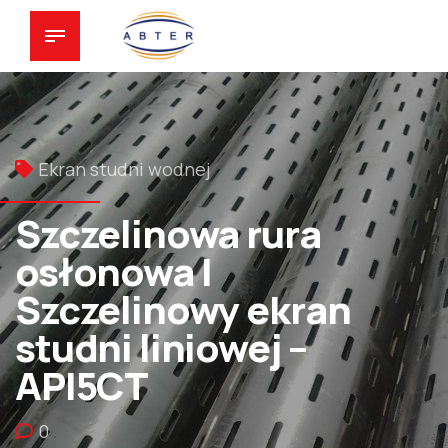
Ekran studni wodnej
Szczelinowa rura
osłonowa |
Szczelinowy ekran
studni liniowej –
API5CT
0