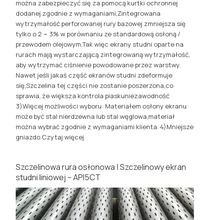
można zabezpieczyć się za pomocą kurtki ochronnej
dodanej zgodnie z wymaganiami,Zintegrowana
wytrzymałość perforowanej rury bazowej zmniejsza się
tylko o 2 ~ 3% w porównaniu ze standardową osłoną /
przewodem olejowym,Tak więc ekrany studni oparte na
rurach mają wystarczającą zintegrowaną wytrzymałość,
aby wytrzymać ciśnienie powodowane przez warstwy.
Nawet jeśli jakaś część ekranów studni zdeformuje
się,Szczelina tej części nie zostanie poszerzona,co
sprawia, że większa kontrola piaskuniezawodność
3)Więcej możliwości wyboru: Materiałem osłony ekranu
może być stal nierdzewna lub stal węglowa,materiał
można wybrać zgodnie z wymaganiami klienta. 4)Mniejsze
gniazdo
Czytaj więcej
Szczelinowa rura osłonowa | Szczelinowy ekran
studni liniowej – API5CT