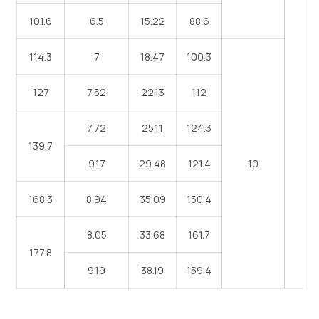
101.6
6.5
15.22
88.6
114.3
7
18.47
100.3
127
7.52
22.13
112
8
7.72
25.11
124.3
139.7
9.17
29.48
121.4
10
168.3
8.94
35.09
150.4
8.05
33.68
161.7
177.8
9.19
38.19
159.4