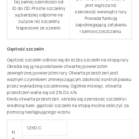
tej samej szerokości od
jest węższa niż
ID do OD. Proste szczeliny
szerokość wewnątrz rury.
są bardziej odporne na
Posiada funkcję
zużycie niż szczeliny
zapobiegającą zatykaniu
trapezowe ze szwem.
i samooczyszczaniu.
Gęstość szczelin
Gęstość szczelin odnosi się do liczby szczelin na stopę rury.
Określa się ją na podstawie otwartej powierzchni
zewnętrznej powierzchni rury. Otwarta przestrzeń jest
ważnym czynnikiem zmniejszającym zdolność kontroli piasku
przez wykładzinę szczelinową. Ogólnie mówiąc, otwarta
przestrzeń waha się od 2% Do 4%.
Kiedy otwarta przestrzeń, określa się szerokość szczeliny i
średnicę tulei, gęstość szczelin na stopę można obliczyć za
pomocą następującego wzoru:
12πD C
N
=