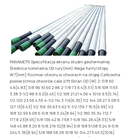
PARAMETR Specyfikacja ekranu studni geotermalnej:
Średnica nominalna OD rury(mm) Waga funty/stopy
W.T[mm] Rozmiar otworu w otworach na stopę Całkowita
powierzchnia otworów cale 2/ft Ekran OD (W) 2-3/8 60
4.6[4.83] 3/8 96 10.60 2.86 2-7/8 73 6.4[5.51] 3/8 108 11.93
3.38 3-1/2 88.9 9.2[6.45] 1/2 108 21.21 4.06 4 101.6 9.5[5.74]
1/2 120 23.56 4.55 4-1/2 114.3 11.6[6.35] 1/2 144 28.27 5.08 5
127 13[6.43] 1/2 156 30.63 5.62 5-1/2 139.7 15.5[6.99] 1/2
168 32.99 6.08 6-5/8 168.3 24[8.94] 1/2 180 35.34 7.12 7
177.8 23[8.05] 5/8 136 42.16 7.58 7-5/8 194 26.4[8.33] 5/8
148 45.88 8.20 8-5/8 219 32[8.94] 5/8 168 51.08 9.24 9-5/8
244.5 36[8.94] 5/8 188 58.28 10.18 10-3/4 273 45.5[10.16]