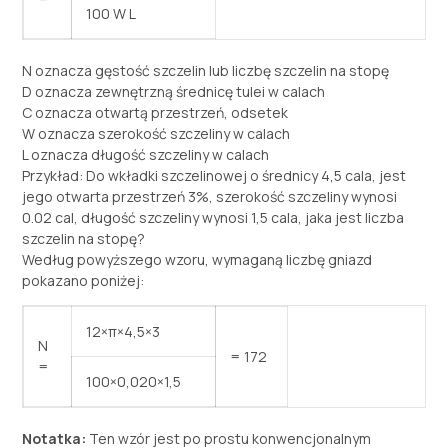
100 W L
N oznacza gęstość szczelin lub liczbę szczelin na stopę
D oznacza zewnętrzną średnicę tulei w calach
C oznacza otwartą przestrzeń, odsetek
W oznacza szerokość szczeliny w calach
L oznacza długość szczeliny w calach
Przykład: Do wkładki szczelinowej o średnicy 4,5 cala, jest
jego otwarta przestrzeń 3%, szerokość szczeliny wynosi
0.02 cal, długość szczeliny wynosi 1,5 cala, jaka jest liczba
szczelin na stopę?
Według powyższego wzoru, wymaganą liczbę gniazd
pokazano poniżej:
12×π×4,5×3
N
= 172
=
100×0,020×1,5
Notatka:
Ten wzór jest po prostu konwencjonalnym