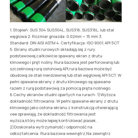
1. Stopień: SUS 304 SUS304L, SUS316, SUS316L, lub stal
węglowa 2. Rozmiar gniazda: 0.02mm ~ 15 mm 3.
Standard: DIN AISI ASTM 4. Certyfikacja: ISO 9001, API 5CT
5. Ekrany studni rurowych składają się z rury
podstawowej,całkowicie spawany ekran z drutu
klinowego i pręt nośny. Rura bazowa jest perforowaną lub
szczelinową rurą osłonową API,rura bazowa może być
obudową ze stali nierdzewnej lub stali węglowej API 5CT. W
pełni spawane ekrany z drutu klinowego są spawane
razem z rurą podstawową za pomocą pręta nośnego.
6.Cechy ekranów studni opartych na rurach: 1)Wyższa
dokładność filtrowania: W pełni spawane ekrany z drutu
klinowego jako osłona ekranu z konstrukcją otwierającą
vee sprawiają, że dokładność filtrowania jest
wyższa,który może lepiej kontrolować piasek.
2)Doskonała wytrzymałość i odporność na
odkształcenia: Rura bazowa wewnątrz,Na zewnątrz