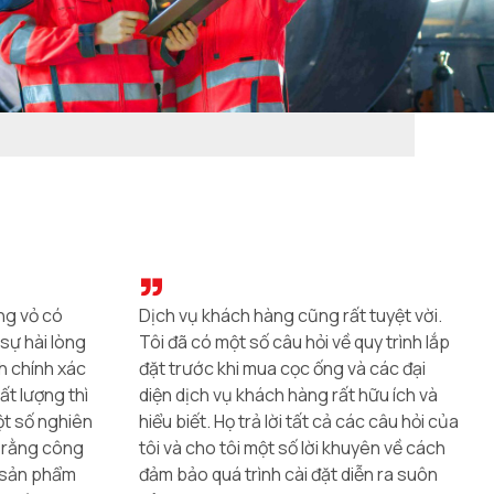
tuyệt vời.
Giá ống cũng rất hợp lý. Tôi đã có thể
uy trình lắp
tiết kiệm được một số tiền khi mua hàng,
 các đại
điều đó thật tuyệt vời. Tôi biết rằng tôi
hữu ích và
đã có được một hợp đồng tốt và tôi sẽ
ác câu hỏi của
không phải lo lắng về việc sớm thay thế
yên về cách
ống uốn giàn thép xây dựng. Nhìn chung,
ễn ra suôn
Tôi rất vui vì việc mua hàng đó. Ống uốn