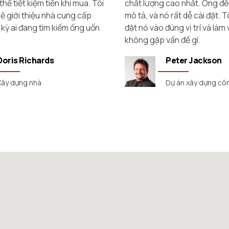
cao nhất. Ống đến đúng như
sẻ.
 rất dễ cài đặt. Tôi đã có thể
Brielle Hillam
úng vị trí và làm việc mà
ấn đề gì.
Dự án xây dựng do
Peter Jackson
Dự án xây dựng công trình