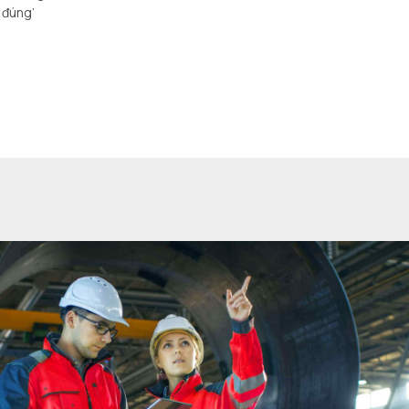
 đúng’