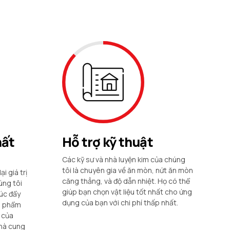
hất
Hỗ trợ kỹ thuật
Các kỹ sư và nhà luyện kim của chúng
tôi là chuyên gia về ăn mòn, nứt ăn mòn
i giá trị
căng thẳng, và độ dẫn nhiệt. Họ có thể
úng tôi
giúp bạn chọn vật liệu tốt nhất cho ứng
húc đẩy
dụng của bạn với chi phí thấp nhất.
n phẩm
 của
nhà cung