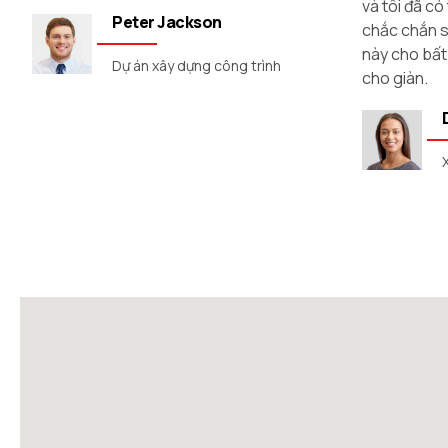
và tôi đã có thể tiết kiệm tiền khi mua. Tôi
chất lượng 
chắc chắn sẽ giới thiệu nhà cung cấp
mô tả, và nó
này cho bất kỳ ai đang tìm kiếm ống uốn
đặt nó vào đ
cho giàn.
không gặp v
Doris Richards
Xây dựng nhà