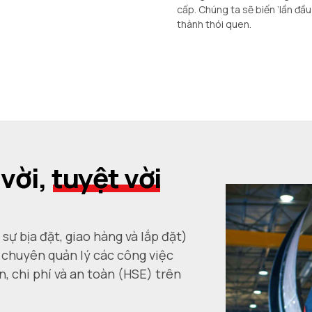
cấp. Chúng ta sẽ biến ‘lần đầu
thành thói quen.
vời,
tuyệt vời
 sự bịa đặt, giao hàng và lắp đặt)
m chuyên quản lý các công việc
n, chi phí và an toàn (HSE) trên