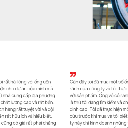
 đã mua một số ống vỏ có
Dịch vụ khách hàng cũng rất 
g ty và tôi thực sự hài lòng
Tôi đã có một số câu hỏi về q
m. Ống vỏ có rãnh chính xác
đặt trước khi mua cọc ống và
ang tìm kiếm và chất lượng thì
diện dịch vụ khách hàng rất 
ôi đã thực hiện một số nghiên
hiểu biết. Họ trả lời tất cả c
hi mua và tôi biết rằng công
tôi và cho tôi một số lời khu
kinh doanh những sản phẩm
đảm bảo quá trình cài đặt di