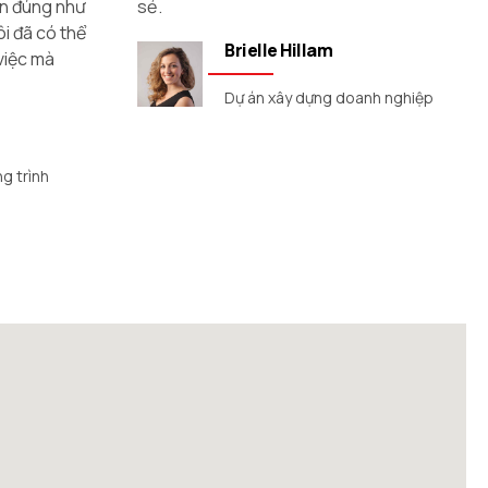
giàn thép chính xác là thứ tôi đang tìm
kiếm và chất lượng thì đỉnh cao. Dịch vụ
khách hàng rất tuyệt vời và giá cả hợp lý.
Tôi chắc chắn sẽ giới thiệu công ty này
anh nghiệp
cho bất kỳ ai đang tìm kiếm ống vỏ.
Evonne Walter
Xây dựng khối nhà