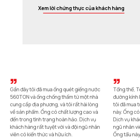
Xem lời chứng thực của khách hàng
Tổng thể, Tôi rất hài lòng với ống uốn
Gần đây tôi
đường kính lớn cho dự án của mình mà
rãnh của côn
tôi đã mua từ nhà cung cấp địa phương
với sản phẩ
này. Ống có chất lượng cao và rất bền.
là thứ tôi đ
Dịch vụ khách hàng rất tuyệt vời và đội
đỉnh cao. T
ngũ nhân viên rất hữu ích và hiểu biết.
cứu trước k
Ống tẩu này cũng có giá rất phải chăng
ty này chỉ 