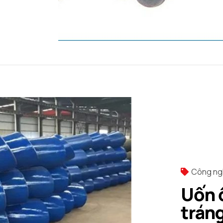
Công ng
Uốn 
trán