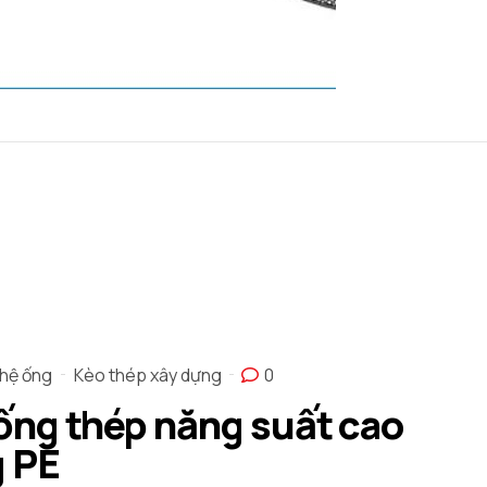
hệ ống
Kèo thép xây dựng
0
ống thép năng suất cao
g PE