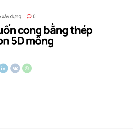
p xây dựng
0
uốn cong bằng thép
on 5D mông