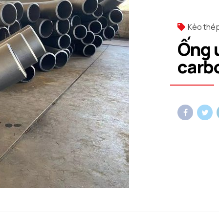
Kèo thé
Ống 
carb