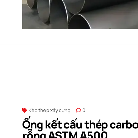
Kèo thép xây dựng
0
Ống kết cấu thép carb
rỗng ASTM A500