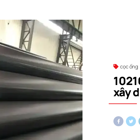
cọc ống
1021
xây 