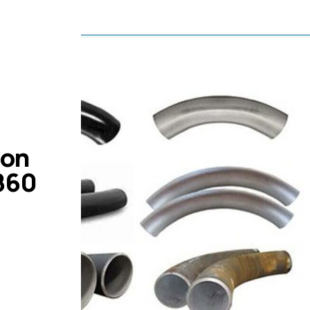
bon
860