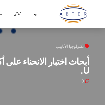
بيت
ْعَنِّي
م
تكنولوجيا الأنابيب
أبحاث اختبار الانحناء على 
U.
0