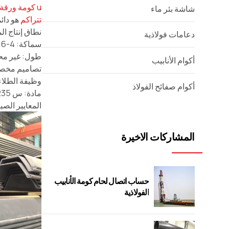
u كومة ورقة
شاشة بئر ماء
تتراكم
هو دائ
نطاق إنتاج الم
دعامات فولاذية
سماكة: 4-16مم
طول: غير مح
أكوام الأنابيب
تصاميم مخصص
وظيفة الطلاء
أكوام صفائح الفولاذ
المعايير الصينية, معيار, تتو
المشاركات الاخيرة
حساب اتصال لحام كومة الأنابيب
الفولاذية