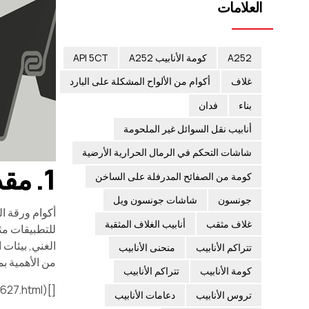
العلامات
A252
كومة الأنابيب A252
API 5CT
غلاف
أكوام من الألواح المشكلة على البارد
بناء
فدان
أنابيب نقل السوائل غير الملحومة
شاشات التحكم في الرمال الحرارية الأرضية
1. مقدمة
كومة من الصفائح المدرفلة على الساخن
جونسون
شاشات جونسون ويل
غلاف مثقب
أنابيب الغلاف المثقبة
للتطبيقات مثل
تتراكم الأنابيب
منحنى الأنابيب
من الأهمية ب
كومة الأنابيب
تتراكم الأنابيب
[](https://M.FX361.com/news/2018/0617/5217627.html)
تروس الأنابيب
دعامات الأنابيب