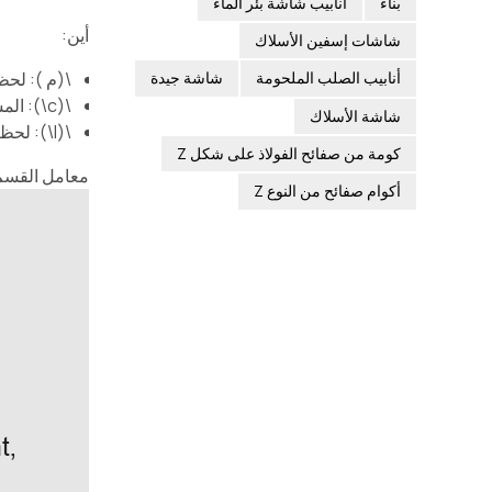
بناء
أنابيب شاشة بئر الماء
أين:
شاشات إسفين الأسلاك
\(م ): لحظة ا
أنابيب الصلب الملحومة
شاشة جيدة
\(
c\
): الم
شاشة الأسلاك
\(
I\
): لحظة
كومة من صفائح الفولاذ على شكل Z
معامل القسم
أكوام صفائح من النوع Z