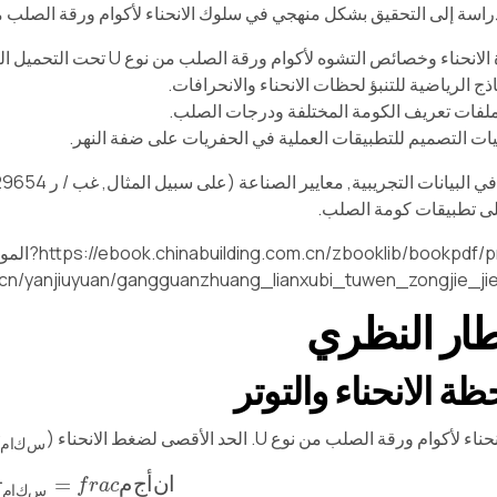
لى التحقيق بشكل منهجي في سلوك الانحناء لأكوام ورقة الصلب من نوع U, التحليل النظري, والمحاكاة العددية
انحناء وخصائص التشوه لأكوام ورقة الصلب من نوع U تحت التحميل الثابت.
ذج الرياضية للتنبؤ لحظات الانحناء والانحرافات.
ملفات تعريف الكومة المختلفة ودرجات الصلب.
ات التصميم للتطبيقات العملية في الحفريات على ضفة النهر.
لى تطبيقات كومة الصلب.
م
ا
ك
س
σ
كوام ورقة الصلب من نوع U. الحد الأقصى لضغط الانحناء (
س
ك
ا
م
م
ج
أ
ن
ا
c
a
r
f
=
م
ا
ك
س
σ
=
ا
ن
أ
ج
م
σ
f
r
a
c
س
ك
ا
م