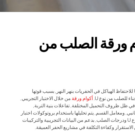
ام ورقة الصلب من
جيوتقنية, لا سيما للاحتفاظ الهياكل في الحفريات بنهر النهر, بسبب قوتها
ناء للصلب من نوع U.
أكوام ورقة
من خلال الاختبار التجريبي,
 في ظل ظروف التحميل المختلفة, تفاعلات بنية التربة,
نبي, ومعامل القسم, يتم تحليلها باستخدام بروتوكولات اختبار
موحدة وطرق العناصر المحدودة. يتم تقديم التحليلات المقارنة لتكوينات كومة من النوع U ودرجات الصلب, بدعم من البيانات التجريبية والتركيبات
استقرار وكفاءة التكلفة في مشاريع الحفر العميقة.