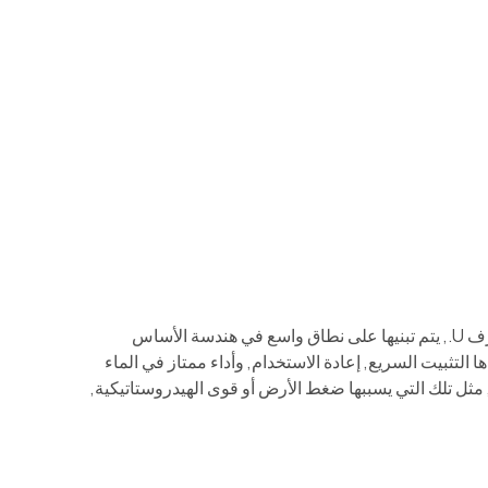
أكوام ورقة الصلب U-type, تتميز بآلياتهم المتقاطعة وآليات المتشابكة على شكل حرف U., يتم تبنيها على نطاق واسع في هندسة الأساس
التثبيت السريع, إعادة الاستخدام, وأداء ممتاز في الماء
الانحناء لأكوام من النوع U تحت الأحمال الجانبية, مثل تلك التي يسببها ضغط الأرض أو قوى الهيدروستاتيكية,