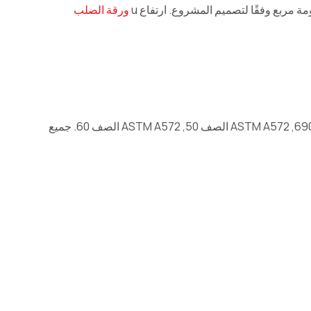
 مربع وفقًا لتصميم المشروع. ارتفاع u
ورقة الصلب
مادة: س 235 ب, س345ب, S235, إس 240, SY295, S355, إس 430, إس 460, أ 690, ASTM A572 الصف 50, ASTM A572 الصف 60. جميع