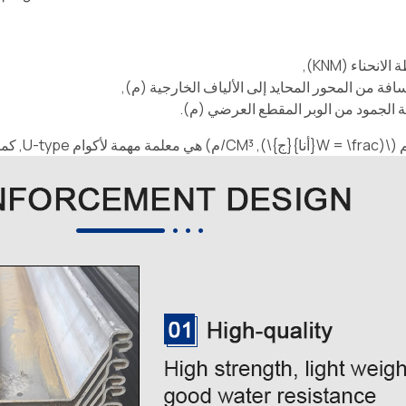
لانحناء (KNM),
سافة من المحور المحايد إلى الألياف الخارجية (م),
 الجمود من الوبر المقطع العرضي (م).
 (\(
W = \frac
{أنا}{ج}\), CM³/م) هي معلمة مهمة لأكوام U-type, كما يحدد قدرتها على الانحناء. أكوام من النوع U النموذجي,