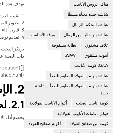
تهدف هذه الدراسة إ
هياكل تروس الأنابيب
شاشة جيدة معبأة مسبقًا
تقييم قدرة ال
تطوير النما
شاشة التحكم بالرمال
قارن أداء 
شاشة بئر خالية من الرمال
ورقة الأساسات
تقديم توصي
غلاف مشقوق
بطانة مشقوقة
أنبوب مشقوق
SSAW
ذات الصلة ع
SSAW كومة الأنابيب
(https://geoseu.cn/yanjiuyuan/gangguanzhuang_lianxubi_tuwen_zongjie_jieshao.html)
شاشة بئر من الفولاذ المقاوم للصدأ
2. الإطار النظري
شاشة بئر من الفولاذ المقاوم للصدأ，شاشة
جيدة
2.1. لحظة الانحناء والتوتر
كومة أنابيب الصلب
أكوام الأنابيب الفولاذية
هيكل دعامات الأنابيب الفولاذية
يخضع أداء الانحناء لأ
كومة من صفائح الفولاذ
أكوام صفائح الفولاذ