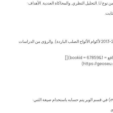
. الأهداف:
يرتكز البحث في البيانات التجريبية, معايير الصناعة (على سبيل المثال, غب / ر 29654-2013 لأكوام الألواح الصلب الباردة), والرؤى من الدراسات
[](https://ebook.chinabuilding.com.cn/zbooklib/bookpdf/probation?المواقع = 1&bookid = 67859)[]
) في قسم الوبر يتم حسابه باستخدام صيغة الثني:
σ