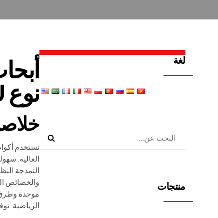
لغة
أبحاث
نوع U.
خلاصة
العالية, سهول
النمذجة النظر
والخصائص الما
منتجات
الرياضية. توفر