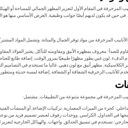
يب المزخرفة في المقام الأول لتعزيز المظهر الجمالي للمساحة أو الهيك
. في حين قد يكون لديهم أيضًا جوانب وظيفية, الغرض الأساسي منها هو ال
نع الأنابيب المزخرفة من مواد توفر الجمال والمتانة. وتشمل المواد المشتر
قاوم للصدأ: معروف بمظهره الأنيق ومقاومته للتآكل, يعتبر الفولاذ المقاوم 
 الدفء, لون غني يطور مظهرًا طبيعيًا بمرور الوقت, إضافة طابع للعناص
 الكلاسيكية, مظهر أنيق مع لون ذهبي, غالبا ما تستخدم في التصاميم التق
دم للأنابيب الزخرفية الشفافة أو الشفافة, إضافة لمسة حديثة ومتطورة
قات
بيب المزخرفة في مجموعة متنوعة من التطبيقات, مشتمل:
داخلي: كجزء من الميزات المعمارية, تركيبات الإضاءة, أو المنشآت الفنية
مجها في الجداول, الكراسي, ووحدات رفوف لعنصر تصميم فريد من نوعه
خارجي: تستخدم في تنسيق الحدائق, واجهات, والهياكل الخارجية لتعزيز ال