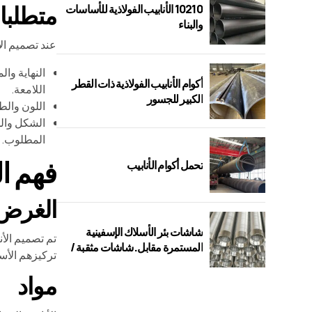
متطلبا
10210 الأنابيب الفولاذية للأساسات
والبناء
عند تصميم الأ
النهاية وا
أكوام الأنابيب الفولاذية ذات القطر
اللامعة.
الكبير للجسور
اللون والط
الشكل والش
المطلوب.
فهم ال
تحمل أكوام الأنابيب
الغرض 
شاشات بئر الأسلاك الإسفينية
تم تصميم الأن
المستمرة مقابل. شاشات مثقبة /
تركيزهم الأس
جسر / فتحة
مواد