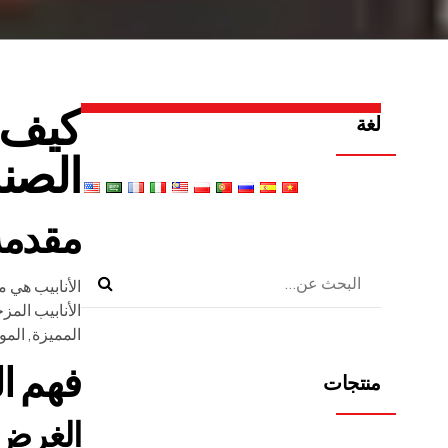
كيف ت
لغة
الصنا
مقدمة
الأنابيب هي م
الأنابيب الم
المميزة, المو
فهم ال
منتجات
الغرض 