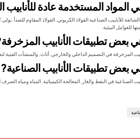
شائعة للأنابيب الصناعية الفولاذ الكربوني, الفولاذ المقاوم للصدأ, بولي كل
ها للعوامل البيئية.
يب المزخرفة في التصميم الداخلي والخارجي, أثاث, والمنشآت الفنية لتعز
صناعية في النفط والغاز, المعالجة الكيميائية, المياه ومياه الصرف الصحي, وأنظمة HVAC لنقل السوائل, 
ناعية