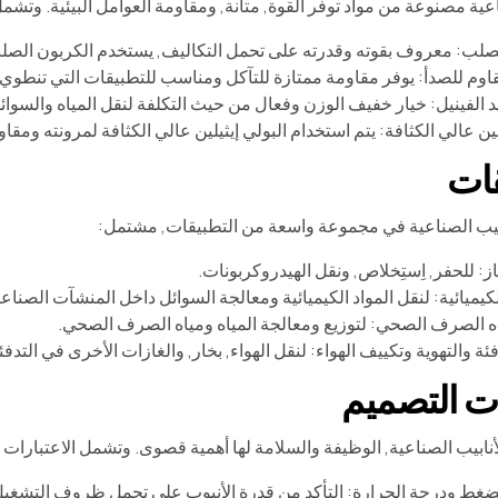
اعية مصنوعة من مواد توفر القوة, متانة, ومقاومة العوامل البيئية. وتشم
صلب: معروف بقوته وقدرته على تحمل التكاليف, يستخدم الكربون الصل
مقاوم للصدأ: يوفر مقاومة ممتازة للتآكل ومناسب للتطبيقات التي تنطوي ع
د الفينيل: خيار خفيف الوزن وفعال من حيث التكلفة لنقل المياه والسوائل
لين عالي الكثافة: يتم استخدام البولي إيثيلين عالي الكثافة لمرونته ومقاوم
قات
بيب الصناعية في مجموعة واسعة من التطبيقات, مشتمل:
ز: للحفر, اِستِخلاص, ونقل الهيدروكربونات.
كيميائية: لنقل المواد الكيميائية ومعالجة السوائل داخل المنشآت الصناعي
اه الصرف الصحي: لتوزيع ومعالجة المياه ومياه الصرف الصحي.
ئة والتهوية وتكييف الهواء: لنقل الهواء, بخار, والغازات الأخرى في التدف
ت التصميم
نابيب الصناعية, الوظيفة والسلامة لها أهمية قصوى. وتشمل الاعتبارات ا
ضغط ودرجة الحرارة: التأكد من قدرة الأنبوب على تحمل ظروف التشغيل