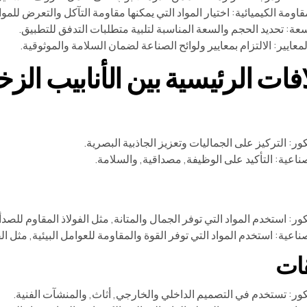
قاومة الكيميائية: اختيار المواد التي يمكنها مقاومة التآكل والتعرض للمواد
عة: تحديد الحجم والسعة المناسبة لتلبية متطلبات التدفق للتطبيق.
لمعايير: الالتزام بمعايير ولوائح الصناعة لضمان السلامة والموثوقية.
افات الرئيسية بين الأنابيب الز
كور: التركيز على الجماليات وتعزيز الجاذبية البصرية.
صناعية: التأكيد على الوظيفة, مصداقية, والسلامة.
كور: استخدم المواد التي توفر الجمال والمتانة, مثل الفولاذ المقاوم للصد
صناعية: استخدم المواد التي توفر القوة والمقاومة للعوامل البيئية, مثل الفولا
قات
يكور: تستخدم في التصميم الداخلي والخارجي, أثاث, والمنشآت الفنية.