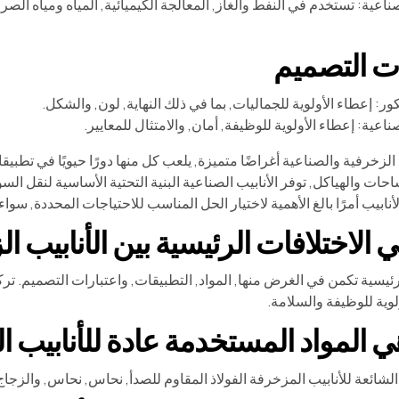
صناعية: تستخدم في النفط والغاز, المعالجة الكيميائية, المياه ومياه الص
ت التصميم
كور: إعطاء الأولوية للجماليات, بما في ذلك النهاية, لون, والشكل.
صناعية: إعطاء الأولوية للوظيفة, أمان, والامتثال للمعايير.
 الزخرفية والصناعية أغراضًا متميزة, يلعب كل منها دورًا حيويًا في تطبيق
ات والهياكل, توفر الأنابيب الصناعية البنية التحتية الأساسية لنقل السوا
أنابيب أمرًا بالغ الأهمية لاختيار الحل المناسب للاحتياجات المحددة, سو
رئيسية تكمن في الغرض منها, المواد, التطبيقات, واعتبارات التصميم. تركز
لوية للوظيفة والسلامة.
لشائعة للأنابيب المزخرفة الفولاذ المقاوم للصدأ, نحاس, نحاس, والزجاج, ت