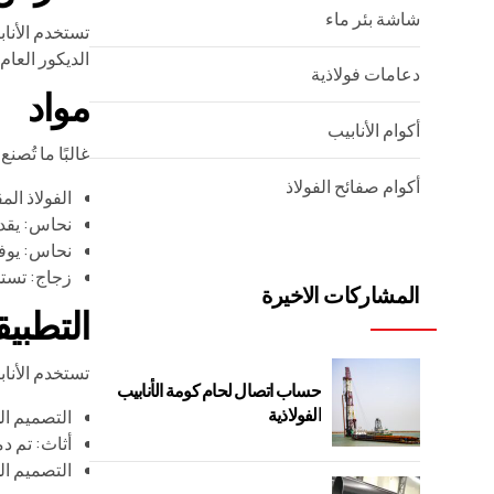
شاشة بئر ماء
تستخدم الأناب
الديكور العام
دعامات فولاذية
مواد
أكوام الأنابيب
غالبًا ما تُص
أكوام صفائح الفولاذ
الفولاذ الم
نحاس: يقدم
نحاس: يوفر
زجاج: تستخ
المشاركات الاخيرة
التطبي
تستخدم الأنا
حساب اتصال لحام كومة الأنابيب
الفولاذية
التصميم ال
أثاث: تم د
التصميم ال