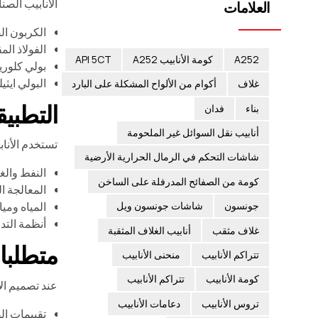
الأنابيب الصن
العلامات
الكربون ال
الفولاذ ال
A252
كومة الأنابيب A252
API 5CT
بولي كلوري
البولي ايثي
غلاف
أكوام من الألواح المشكلة على البارد
التطبي
بناء
فدان
أنابيب نقل السوائل غير الملحومة
تستخدم الأنا
شاشات التحكم في الرمال الحرارية الأرضية
النفط والغا
كومة من الصفائح المدرفلة على الساخن
المعالجة ال
جونسون
شاشات جونسون ويل
المياه ومي
أنظمة التدف
غلاف مثقب
أنابيب الغلاف المثقبة
متطلبا
تتراكم الأنابيب
منحنى الأنابيب
كومة الأنابيب
تتراكم الأنابيب
عند تصميم الأ
تروس الأنابيب
دعامات الأنابيب
تقييمات ال