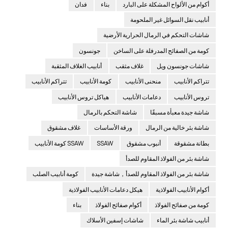
أكوام من الألواح المشكلة على البارد
بناء
فدان
أنابيب نقل السوائل غير الملحومة
شاشات التحكم في الرمال الحرارية الأرضية
كومة من الصفائح المدرفلة على الساخن
جونسون
شاشات جونسون ويل
غلاف مثقب
أنابيب الغلاف المثقبة
تتراكم الأنابيب
منحنى الأنابيب
كومة الأنابيب
تتراكم الأنابيب
تروس الأنابيب
دعامات الأنابيب
هياكل تروس الأنابيب
شاشة جيدة معبأة مسبقًا
شاشة التحكم بالرمال
شاشة بئر خالية من الرمال
ورقة الأساسات
غلاف مشقوق
بطانة مشقوقة
أنبوب مشقوق
SSAW
SSAW كومة الأنابيب
شاشة بئر من الفولاذ المقاوم للصدأ
شاشة بئر من الفولاذ المقاوم للصدأ，شاشة جيدة
كومة أنابيب الصلب
أكوام الأنابيب الفولاذية
هيكل دعامات الأنابيب الفولاذية
كومة من صفائح الفولاذ
أكوام صفائح الفولاذ
بناء
أنابيب شاشة بئر الماء
شاشات إسفين الأسلاك