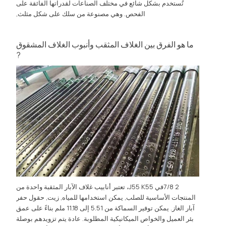
تُستخدم بشكل شائع في مختلف الصناعات لقدراتها الفائقة على
الفحص. وهي مصنوعة من سلك على شكل مثلث,
ما هو الفرق بين الغلاف المثقب وأنبوب الغلاف المشقوق
?
2 7/8في J55 K55، تعتبر أنابيب غلاف الآبار المثقبة واحدة من
المنتجات الأساسية للصلب, يمكن استخدامها للمياه, زيت, حقول حفر
آبار الغاز. يمكن توفير السماكة من 5.51 إلى 11.18 ملم بناءً على عمق
بئر العميل والخواص الميكانيكية المطلوبة. عادة يتم تزويدهم بوصلة