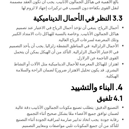
بالغ الأهمية في هياكل الجمالون الأنابيب. يجب أن تكون العقد مصممة
لنقل القوى بكفاءة دون التسبب في تركيزات إجهاد لا لزوم لها.
3.3 النظر في الأحمال الديناميكية
أحمال الرياح: ينبغي أن تؤخذ أحمال الرياح في الاعتبار عند تصميم
هياكل الجمالون الأنابيب, وخاصة بالنسبة للهياكل ذات الامتداد الكبير
وتلك المعرضة لسرعات الرياح العالية.
الأحمال الزلزالية: في المناطق النشطة زلزاليا, يجب أن يأخذ التصميم
في الاعتبار الأحمال الزلزالية, التأكد من أن الهيكل يمكن أن يتحمل
القوى الناجمة عن الزلازل.
اهتزاز: للهياكل المعرضة للأحمال الديناميكية مثل الآلات أو النشاط
البشري, قد يكون تحليل الاهتزاز ضروريًا لضمان الراحة والسلامة
الهيكلية.
4. البناء والتشييد
4.1 تلفيق
التصنيع الدقيق: يتطلب تصنيع مكونات الجمالون الأنابيب دقة عالية
لضمان توافق جميع الأعضاء معًا بشكل صحيح أثناء التجميع.
رقابة جودة: يجب اتخاذ تدابير صارمة لمراقبة الجودة أثناء التصنيع
للتأكد من أن جميع المكونات تلبي مواصفات ومعايير التصميم.