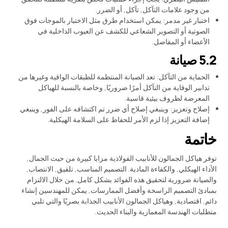
من وجود علامات التآكل, تآكل, أو الضرر.
اختبار غير مدمر: يمكن استخدام طرق مثل الاختبار بالموجات فوق
الصوتية أو التصوير الشعاعي للكشف عن العيوب الداخلية في
الأعضاء أو المفاصل.
5.2 صيانة
الحماية من التآكل: تعد الصيانة المنتظمة للطبقات الواقية وغيرها من
تدابير الوقاية من التآكل أمرًا ضروريًا, وخاصة بالنسبة للهياكل
المعرضة لظروف بيئية قاسية.
إصلاح وتعزيز: وينبغي إصلاح أي ضرر تم اكتشافه على الفور, وينبغي
إضافة التعزيز إذا لزم الأمر للحفاظ على السلامة الهيكلية.
خاتمة
توفر هياكل الجمالون للأنابيب الفولاذية مزايا كبيرة من حيث الجمال,
الأداء الهيكلي, والكفاءة المادية. التصميم المناسب, تلفيق, الانتصاب,
والصيانة ضرورية لتحقيق هذه الفوائد بشكل كامل. من خلال الالتزام
بمبادئ التصميم الراسخة وأفضل الممارسات, يمكن للمهندسين إنشاء
دائم, اقتصادية, وهياكل الجمالون الأنابيب الجذابة بصريًا والتي تلبي
متطلبات الهندسة المعمارية والبناء الحديث.