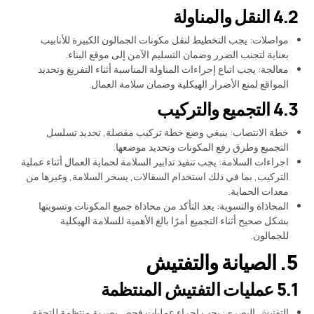
4.2 النقل والمناولة
مواصلات: يجب التخطيط لنقل مكونات الجمالون الكبيرة للأنابيب
بعناية لتجنب الضرر وضمان التسليم الآمن إلى موقع البناء.
معالجة: يجب اتباع إجراءات المناولة المناسبة أثناء التفريغ وتحديد
المواقع لمنع الأضرار الهيكلية وضمان سلامة العمال.
4.3 التجميع والتركيب
خطة الانتصاب: ينبغي وضع خطة تركيب مفصلة, تحديد تسلسل
التجميع وطرق رفع المكونات وتحديد موضعها.
اجراءات السلامة: يجب تنفيذ تدابير السلامة لحماية العمال أثناء عملية
التركيب, بما في ذلك استخدام السقالات, يسخر السلامة, وغيرها من
معدات الحماية.
المحاذاة والتسوية: يعد التأكد من محاذاة جميع المكونات وتسويتها
بشكل صحيح أثناء التجميع أمرًا بالغ الأهمية للسلامة الهيكلية
للجمالون.
5. الصيانة والتفتيش
5.1 عمليات التفتيش المنتظمة
التفتيش البصري: يجب إجراء عمليات فحص بصرية منتظمة للتحقق