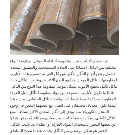
تم تصميم الأنابيب غير الملحومة الناقلة للسوائل لمقاومة أنواع
مختلفة من التآكل اعتمادًا على المادة المستخدمة والتطبيق المحدد.
تشمل بعض أنواع التآكل الأكثر شيوعًا والتي تم تصميم هذه الأنابيب
لمقاومتها: التآكل الموحد: هذا هو النوع الأكثر شيوعا من التآكل, حيث
يتآكل كامل سطح الأنبوب بشكل موحد. لمقاومة هذا النوع من التآكل,
غالبًا ما تكون الأنابيب مصنوعة من مواد مقاومة للتآكل, مثل الفولاذ
المقاوم للصدأ أو المبطنة بطبقات واقية. التآكل الجلفاني: يحدث هذا
عندما يكون معدنان مختلفان على اتصال مع بعضهما البعض في وجود
المنحل بالكهرباء, مما يؤدي إلى تآكل المعدن الأكثر نشاطا. لمنع
التآكل كلفاني, يمكن تصنيع الأنابيب من معادن مماثلة, أو يمكن عزلها
عن بعضها البعض باستخدام المواد العازلة أو الطلاءات. تأليب التآكل:
الحفر هو شكل موضعي من التآكل يحدث عندما تصبح المناطق