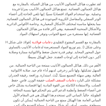
لقد تطورت هياكل الجمالون الأنابيب من هياكل الشبكة. بالمقارنة مع
هياكل الجمالون الفضائية, تتمتع هياكل الجمالون الأنابيب بمزايا فريدة
وعملية, مع استخدام الفولاذ اقتصاديًا نسبيًا. إنها تلغي الحاجة إلى أعضاء
الوتر السفلي والمفاصل الكروية الموجودة في هياكل الجمالون الفضائية,
مما يجعلها مناسبة لمختلف الأشكال المعمارية, وخاصة الأقواس الدائرية
والأشكال المنحنية التعسفية, وهي أكثر فائدة من هياكل الجمالون
الفضائية. إنها مستقرة من جميع الجوانب وتوفر استهلاك المواد.
بالمقارنة مع القسم المفتوح التقليدي
دعامات فولاذية
(فولاذ على شكل H
وعلى شكل I), يتم توزيع المواد المستعرضة لدعامات الأنابيب بالتساوي
حول المحور المحايد, توفير قدرة تحمل ضغط والالتوائية ممتازة وصلابة
أكبر, دون الحاجة إلى لوحات العقدة, جعل الهيكل بسيطًا.
الأهم من ذلك, هياكل الجمالون الأنابيب ممتعة من الناحية الجمالية, من
السهل تشكيلها, ولها تأثير زخرفي. لديهم أداء عام جيد, صلابة الالتوائية
العالية, وهي سهلة التصنيع نسبيًا, ثَبَّتَ, استدارة, ورافعة. رقيقة الجدران
مشكلة على البارد
دعامات السقف الصلب
خفيفة الوزن, قاسٍ, حفظ
الصلب, والاستفادة الكاملة من القوة المادية. إنها اقتصادية بشكل خاص
في أعضاء الضغط وأنظمة الدعم التي يتم التحكم فيها بنسبة النحافة
الطويلة. حالياً, المباني التي تستخدم هذا الهيكل هي في المقام الأول
المباني العامة. هذا الهيكل ممتع من الناحية الجمالية (يمكن أن تكون
مسطحة, مقوس, أو في أي شكل منحني), سهلة التصنيع والتركيب,