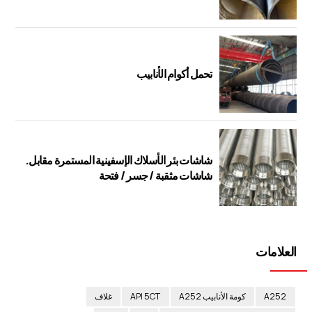
تحمل أكوام الأنابيب
شاشات بئر الأسلاك الإسفينية المستمرة مقابل.
شاشات مثقبة / جسر / فتحة
العلامات
A252
كومة الأنابيب A252
API 5CT
غلاف