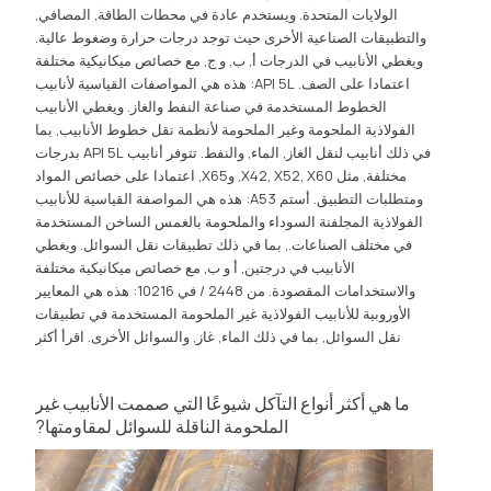
الولايات المتحدة. ويستخدم عادة في محطات الطاقة, المصافي,
والتطبيقات الصناعية الأخرى حيث توجد درجات حرارة وضغوط عالية.
ويغطي الأنابيب في الدرجات أ, ب, و ج, مع خصائص ميكانيكية مختلفة
اعتمادا على الصف. API 5L: هذه هي المواصفات القياسية لأنابيب
الخطوط المستخدمة في صناعة النفط والغاز. ويغطي الأنابيب
الفولاذية الملحومة وغير الملحومة لأنظمة نقل خطوط الأنابيب, بما
في ذلك أنابيب لنقل الغاز, الماء, والنفط. تتوفر أنابيب API 5L بدرجات
مختلفة, مثل X42, X52, X60, وX65, اعتمادا على خصائص المواد
ومتطلبات التطبيق. أستم A53: هذه هي المواصفة القياسية للأنابيب
الفولاذية المجلفنة السوداء والملحومة بالغمس الساخن المستخدمة
في مختلف الصناعات., بما في ذلك تطبيقات نقل السوائل. ويغطي
الأنابيب في درجتين, أ و ب, مع خصائص ميكانيكية مختلفة
والاستخدامات المقصودة. من 2448 / في 10216: هذه هي المعايير
الأوروبية للأنابيب الفولاذية غير الملحومة المستخدمة في تطبيقات
نقل السوائل, بما في ذلك الماء, غاز, والسوائل الأخرى.
اقرأ أكثر
ما هي أكثر أنواع التآكل شيوعًا التي صممت الأنابيب غير
الملحومة الناقلة للسوائل لمقاومتها?