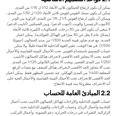
يمكن أن يكون ارتفاع الجمالون ثلاثي الأبعاد 1/12 ل 1/16 من المدى.
يمكن أن يكون سمك القوس لقوس ثلاثي الأبعاد 1/20 ل 1/30 من المدى,
ويمكن أن يكون ارتفاع القوس 1/3 ل 1/6 من المدى. الزاوية بين الوتر
(الأنبوب الرئيسي) والويب (أنبوب الدعم), وبين الشبكتين (أنابيب الدعم),
لا ينبغي أن يكون أقل من 30 درجات. للجمالونات الكبيرة ثلاثية الأبعاد
(بشكل عام لا يقل عن 30 مترًا في الهياكل الفولاذية), يمكن اعتبار
الحدبة, مع عدم تجاوز قيمة الحدبة 1/300 من مدى الجمالون (عمومًا
1/500). في هذا الوقت, تتغير القوة الداخلية للأعضاء قليلاً, ولا يمكن
حساب التصميم باستخدام القوس. تحت الأحمال الميتة القياسية والأحمال
الحية, يجب ألا يتجاوز الحد الأقصى لانحراف هياكل الجمالون الأنابيب
1/250 من المدى القصير, ويجب ألا تتجاوز الكابولي 1/125 من المدى.
يجب ألا يتجاوز الحد الأقصى لانحراف هياكل السقف مع معدات الرفع
المعلقة 1/400 من المدى الهيكلي. عند تحسين المظهر فقط, يمكن اعتبار
الحد الأقصى للانحراف تحت الأحمال الميتة القياسية والأحمال الحية على
أنه الانحراف مطروحًا منه قيمة الانتفاخ.
2.2 المبادئ العامة للحساب
حساب القوى الداخلية والإزاحات لهياكل الجمالون الأنابيب تحت أحمال
الجاذبية وأحمال الرياح, وحساب الإزاحات والقوى الداخلية تحت
الزلزالية, التغيرات في درجات الحرارة, دعم التسوية, وأحمال التركيب