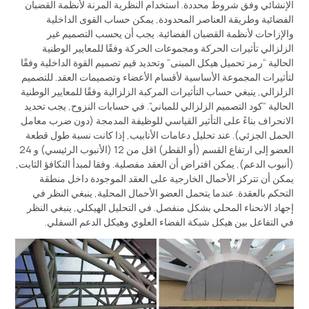
الإنشائي وفق شروط محددة. استخدام النظرية المرنة لأنظمة القضبان
الفضائية وطريقة العناصر المحدودة, يمكن حساب القوى الداخلية
والإزاحات لأنظمة القضبان الفضائية. يجب أن يحسب التصميم غير
الزلزالي تأثيرات الحركة ومجموعات الحركة وفقًا للمعايير الوطنية
الحالية “رمز تحميل هيكل المبنى” وتحديد قيم تصميم القوة الداخلية وفقًا
لتأثيرات المجموعة الأساسية لأقسام الأعضاء وتصميمات العقد. للتصميم
الزلزالي, ينبغي حساب التأثيرات المركبة الزلزالية وفقًا للمعايير الوطنية
الحالية “كود التصميم الزلزالي للمباني”. في حسابات النزوح, يجب تحديد
الانحراف بناءً على التأثير القياسي للوظيفة المدمجة (دون ضرب معامل
الحمل الجزئي). عند تحليل دعامات الأنابيب, إذا كانت نسبة طول قطعة
العضو إلى ارتفاع القسم (أو القطر) اقل من 12 (الأنبوب الرئيسي) و 24
(أنبوب الدعم), يمكن افتراض أن العقد مفصلية. وفقا لمبدأ التكافؤ الثابت,
يمكن أن تتركز الأحمال الخارجية على العقد الموجودة داخل منطقة
التحكم بالعقدة. عندما يتحمل العضو الأحمال المحلية, ينبغي النظر في
إجهاد الانحناء المحلي بشكل منفصل. في التحليل الهيكلي, ينبغي النظر
في التفاعل بين هيكل شبكة الفضاء العلوي وهيكل الدعم السفلي.