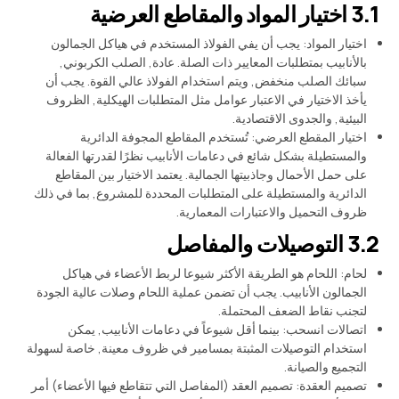
3.1 اختيار المواد والمقاطع العرضية
اختيار المواد: يجب أن يفي الفولاذ المستخدم في هياكل الجمالون
بالأنابيب بمتطلبات المعايير ذات الصلة. عادة, الصلب الكربوني,
سبائك الصلب منخفض, ويتم استخدام الفولاذ عالي القوة. يجب أن
يأخذ الاختيار في الاعتبار عوامل مثل المتطلبات الهيكلية, الظروف
البيئية, والجدوى الاقتصادية.
اختيار المقطع العرضي: تُستخدم المقاطع المجوفة الدائرية
والمستطيلة بشكل شائع في دعامات الأنابيب نظرًا لقدرتها الفعالة
على حمل الأحمال وجاذبيتها الجمالية. يعتمد الاختيار بين المقاطع
الدائرية والمستطيلة على المتطلبات المحددة للمشروع, بما في ذلك
ظروف التحميل والاعتبارات المعمارية.
3.2 التوصيلات والمفاصل
لحام: اللحام هو الطريقة الأكثر شيوعا لربط الأعضاء في هياكل
الجمالون الأنابيب. يجب أن تضمن عملية اللحام وصلات عالية الجودة
لتجنب نقاط الضعف المحتملة.
اتصالات انسحب: بينما أقل شيوعاً في دعامات الأنابيب, يمكن
استخدام التوصيلات المثبتة بمسامير في ظروف معينة, خاصة لسهولة
التجميع والصيانة.
تصميم العقدة: تصميم العقد (المفاصل التي تتقاطع فيها الأعضاء) أمر