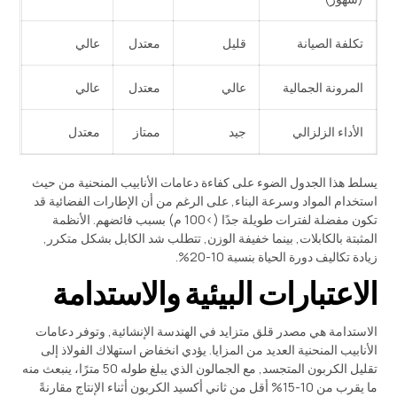
تكلفة الصيانة
قليل
معتدل
عالي
المرونة الجمالية
عالي
معتدل
عالي
الأداء الزلزالي
جيد
ممتاز
معتدل
يسلط هذا الجدول الضوء على كفاءة دعامات الأنابيب المنحنية من حيث
استخدام المواد وسرعة البناء, على الرغم من أن الإطارات الفضائية قد
تكون مفضلة لفترات طويلة جدًا (>100 م) بسبب فائضهم. الأنظمة
المثبتة بالكابلات, بينما خفيفة الوزن, تتطلب شد الكابل بشكل متكرر,
زيادة تكاليف دورة الحياة بنسبة 10-20%.
الاعتبارات البيئية والاستدامة
الاستدامة هي مصدر قلق متزايد في الهندسة الإنشائية, وتوفر دعامات
الأنابيب المنحنية العديد من المزايا. يؤدي انخفاض استهلاك الفولاذ إلى
تقليل الكربون المتجسد, مع الجمالون الذي يبلغ طوله 50 مترًا، ينبعث منه
ما يقرب من 10-15% أقل من ثاني أكسيد الكربون أثناء الإنتاج مقارنةً