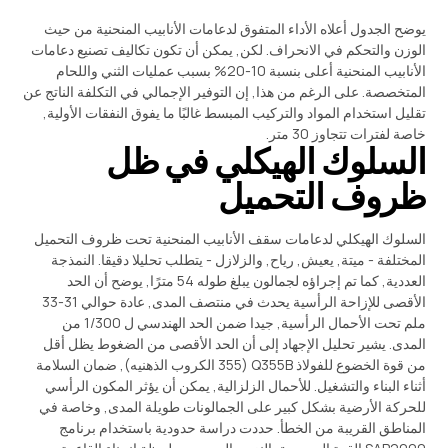
يوضح الجدول أعلاه الأداء المتفوق لدعامات الأنابيب المنحنية من حيث
الوزن والتحكم في الانحراف. لكن, يمكن أن تكون تكاليف تصنيع دعامات
الأنابيب المنحنية أعلى بنسبة 10-20% بسبب عمليات الثني واللحام
المتخصصة. على الرغم من هذا, إن التوفير الإجمالي في التكلفة الناتج عن
تقليل استخدام المواد والتركيب المبسط غالبًا ما يفوق النفقات الأولية,
خاصة لفترات تتجاوز 30 متر.
السلوك الهيكلي في ظل
ظروف التحميل
السلوك الهيكلي لدعامات سقف الأنابيب المنحنية تحت ظروف التحميل
المختلفة - ميتة, يعيش, رياح, والزلازل - يتطلب تحليلا دقيقا. النمذجة
العددية, كما تم إجراؤه لجمالون يبلغ طوله 54 مترًا, يوضح أن الحد
الأقصى للإزاحة الرأسية يحدث في منتصف المدى, عادة حوالي 31-33
ملم تحت الأحمال الرأسية, جيدا ضمن الحد الهندسي ل 1/300 من
المدى. يشير تحليل الإجهاد إلى أن الحد الأقصى من الضغوط يظل أقل
من قوة الخضوع للفولاذ Q355B (355 الكروب الذهنيه), ضمان السلامة
أثناء البناء والتشغيل. للأحمال الزلزالية, يمكن أن يؤثر المكون الرأسي
للحركة الأرضية بشكل كبير على الجمالونات طويلة المدى, وخاصة في
المناطق القريبة من الخطأ. حددت دراسة حدودية باستخدام برنامج