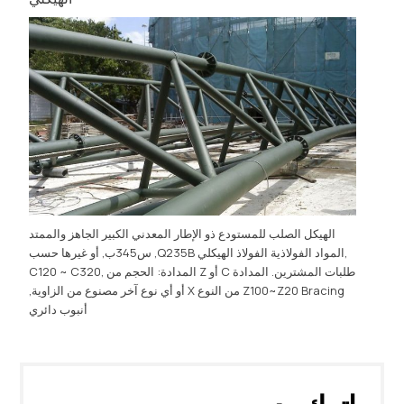
الهيكل الصلب للمستودع ذو الإطار المعدني الكبير الجاهز والممتد
,المواد الفولاذية الفولاذ الهيكلي Q235B, س345ب, أو غيرها حسب
طلبات المشترين. المدادة C أو Z المدادة: الحجم من C120 ~ C320,
Z100~Z20 Bracing من النوع X أو أي نوع آخر مصنوع من الزاوية,
أنبوب دائري