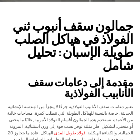
جمالون سقف أنبوب ثني
الفولاذ في هياكل الصلب
طويلة الإسبان: تحليل
شامل
مقدمة إلى دعامات سقف
الأنابيب الفولاذية
تعتبر دعامات سقف الأنابيب الفولاذية جزءًا لا يتجزأ من الهندسة الإنشائية
الحديثة, خاصة بالنسبة للهياكل الطويلة التي تتطلب كبيرة, مساحات خالية
من الأعمدة. تستخدم هذه الجمالون أقسام الفولاذ الأنبوبية, غالبًا ما ينحني
أو منحني, لتشكيل أطر مثلثة توفر نسب قوة إلى وزن استثنائية, المرونة
الجمالية, والكفاءة الهيكلية.
فولاذ طويل المدى
الهياكل, عادة ما يتجاوز 20
متر, تستخدم في تطبيقات مثل محطات المطارات, الساحات الرياضية,