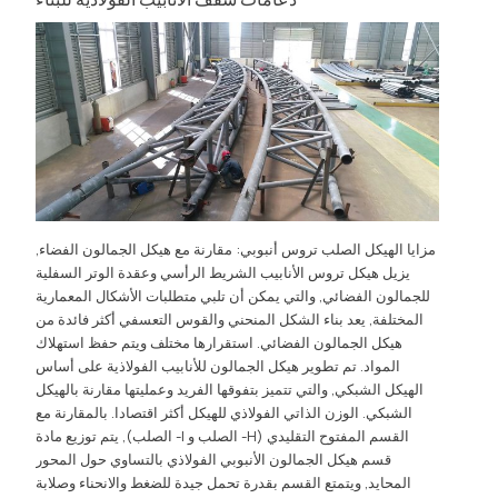
مزايا الهيكل الصلب تروس أنبوبي: مقارنة مع هيكل الجمالون الفضاء,
يزيل هيكل تروس الأنابيب الشريط الرأسي وعقدة الوتر السفلية
للجمالون الفضائي, والتي يمكن أن تلبي متطلبات الأشكال المعمارية
المختلفة, يعد بناء الشكل المنحني والقوس التعسفي أكثر فائدة من
هيكل الجمالون الفضائي. استقرارها مختلف ويتم حفظ استهلاك
المواد. تم تطوير هيكل الجمالون للأنابيب الفولاذية على أساس
الهيكل الشبكي, والتي تتميز بتفوقها الفريد وعمليتها مقارنة بالهيكل
الشبكي. الوزن الذاتي الفولاذي للهيكل أكثر اقتصادا. بالمقارنة مع
القسم المفتوح التقليدي (H- الصلب و I- الصلب), يتم توزيع مادة
قسم هيكل الجمالون الأنبوبي الفولاذي بالتساوي حول المحور
المحايد, ويتمتع القسم بقدرة تحمل جيدة للضغط والانحناء وصلابة