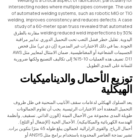
Welding is a critical aspect of fabrication
,
particularly for
intersecting nodes where multiple pipes converge
.
The use
of automated welding systems
,
such as robotic MIG or TIG
welding
,
improves consistency and reduces defects
.
A case
study of a 60-meter span truss revealed that automated
welding reduced weld imperfections by
30% مقارنة بالطرق
اليدوية, تقليل خطر فشل التعب تحت التحميل الدوري. تدابير مراقبة
الجودة, بما في ذلك الاختبارات غير المدمرة (إن دي تي) مثل فحص
الجسيمات الشعاعية أو المغناطيسية, ضمان الامتثال لمعايير مثل AWS
D1.1. تضيف هذه العمليات 10-15% إلى تكاليف التصنيع ولكنها ضرورية
للمتانة على المدى الطويل.
توزيع الأحمال والديناميكيات
الهيكلية
يعد السلوك الهيكلي لدعامات سقف الأنابيب المنحنية في ظل ظروف
التحميل المعقدة أحد الاعتبارات الرئيسية. يجب أن تقاوم الجمالونات
طويلة المدى مجموعة من الأحمال الميتة (الوزن الذاتي, تسقيف, وأنظمة
الهندسة الكهربائية والميكانيكية), الأحمال الحية (الإشغال أو الثلج),
أحمال الرياح, والقوى الزلزالية. لجمالون يبلغ طوله 45 مترًا بتكوين برات,
تشير نمذجة العناصر المحدودة باستخدام برامج مثل ANSYS أو