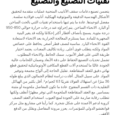
تقنيات التصنيع والتصنيع
يتضمن تصنيع دعامات سقف الأنابيب المنحنية عمليات متقدمة لتحقيق
الأشكال الهندسية الدقيقة والموثوقية الهيكلية. أنابيب فولاذية سلسة,
مفضل لتوحيدها, عادة ما يتم ثنيها باستخدام تقنيات الثني بالحث الساخن
أو البارد. الانحناء الساخن, يتم إجراؤه عند درجات حرارة حوالي 850-950
درجة مئوية, يسمح بأنصاف أقطار أكثر إحكامًا ولكنه قد يغير البنية
المجهرية للمادة, مما يستلزم المعالجة الحرارية بعد الانحناء لاستعادة
القوة. الانحناء البارد, مناسبة لنصف قطر أصغر, يحافظ على خصائص
المواد ولكنه يتطلب قوى أعلى, زيادة تكاليف المعدات. يعتمد اختيار
طريقة الثني على قطر الأنبوب, سمك الحائط, والانحناء المطلوب.
تشمل تحديات التصنيع الحفاظ على دقة الأبعاد وضمان اللحامات عالية
الجودة. غالبًا ما تُستخدم آلات القطع المكافئ الأوتوماتيكية لتحقيق قطع
نهائي دقيق للعقد المتقاطعة, تقليل الحاجة إلى ألواح مجمعة وتوفير
المواد. على سبيل المثال, أفادت دراسة لنظام الجمالون الذي يبلغ طوله
36 مترًا عن استهلاك الفولاذ تقريبًا 63 كجم/م², أقل بكثير من الهياكل
التقليدية ذات القسم المفتوح. عادة ما تكون المفاصل ملحومة أو مثبتة
بمسامير, مع العقد المتقاطعة الملحومة التي توفر مظهرًا أنظف ولكنها
تتطلب رقابة صارمة على الجودة لمنع العيوب. استخدام العقد النصف
كروية لدعم الأعمدة على شكل شجرة, كما رأينا في مشاريع مثل مركز
قوانغتشو الدولي للمؤتمرات, يعزز مرونة المفاصل ويقلل من الدفع
الأفقي.