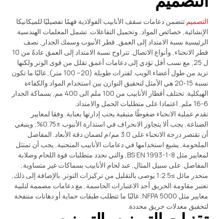
التصميم
التصميم
تتضمن دعامات سقف الأنابيب الفولاذية فهمًا تفصيليًا للميكانيكا
الإنشائية, خصائص المواد, وتحميل التفاعلات. تشمل المعلمات الهندسية
الرئيسية نسبة الامتداد إلى العمق, قطر الأنبوب وسمك الجدار, نصف
قطر الانحناء, وأنواع الاتصال. تتراوح نسبة الامتداد إلى العمق عادةً من 10
ل 25, مع نسب أقل تؤدي إلى دعامات أعمق تقلل من قوى الوتر ولكنها
تزيد من طول أعضاء الويب. لفترات طويلة (20– 100 متر), غالبًا ما تكون
نسبة 15-20 هي الأمثل لتحقيق التوازن بين استخدام المواد والكفاءة
الهيكلية. تختلف أقطار الأنابيب من 100 ملم الى 400 مم, بسماكة الجدار
6-16 ملم, اعتمادا على متطلبات الحمل والامتداد.
تقدم عملية الانحناء ضغوطًا متبقية يجب إدارتها بعناية. وفقا لمعايير
الصناعة, يجب ألا يتجاوز الانحراف في استدارة الأنبوب ±0.75%, وينبغي
أن تقتصر درجة الانحناء على 3.0 مم/م لضمان دقة الأبعاد. المفاصل
الملحومة, يشيع استخدامها في دعامات الأنابيب المنحنية, يجب أن تمتثل
لمعايير مثل BS EN 1993-1-8, والتي تحدد متطلبات قوة اللحام وصلابة
المفاصل. على سبيل المثال, عند لحام الأنابيب بسماكات غير متساوية,
منحدر مائل ≥1:2.5 يوصى بالتقليل من تركيزات التوتر. بالإضافة إلى ذلك,
تعتبر مقاومة الحريق أحد الاعتبارات الحاسمة, مع دعامات مصممة لتلبية
معايير مثل NFPA 5000, غالبًا ما تتطلب طبقات حماية أو دهانات منتفخة
لتحقيق معدلات حريق محددة.