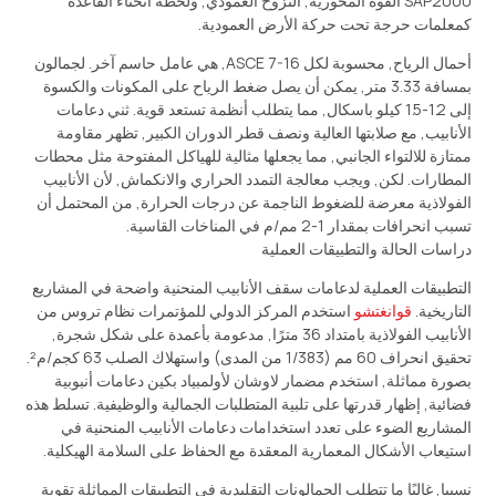
SAP2000 القوة المحورية, النزوح العمودي, ولحظة انحناء القاعدة
كمعلمات حرجة تحت حركة الأرض العمودية.
أحمال الرياح, محسوبة لكل ASCE 7-16, هي عامل حاسم آخر. لجمالون
بمسافة 3.33 متر, يمكن أن يصل ضغط الرياح على المكونات والكسوة
إلى 1.2-1.5 كيلو باسكال, مما يتطلب أنظمة تستعد قوية. ثني دعامات
الأنابيب, مع صلابتها العالية ونصف قطر الدوران الكبير, تظهر مقاومة
ممتازة للالتواء الجانبي, مما يجعلها مثالية للهياكل المفتوحة مثل محطات
المطارات. لكن, ويجب معالجة التمدد الحراري والانكماش, لأن الأنابيب
الفولاذية معرضة للضغوط الناجمة عن درجات الحرارة, من المحتمل أن
تسبب انحرافات بمقدار 1-2 مم/م في المناخات القاسية.
دراسات الحالة والتطبيقات العملية
التطبيقات العملية لدعامات سقف الأنابيب المنحنية واضحة في المشاريع
التاريخية.
قوانغتشو
استخدم المركز الدولي للمؤتمرات نظام تروس من
الأنابيب الفولاذية بامتداد 36 مترًا, مدعومة بأعمدة على شكل شجرة,
تحقيق انحراف 60 مم (1/383 من المدى) واستهلاك الصلب 63 كجم/م².
بصورة مماثلة, استخدم مضمار لاوشان لأولمبياد بكين دعامات أنبوبية
فضائية, إظهار قدرتها على تلبية المتطلبات الجمالية والوظيفية. تسلط هذه
المشاريع الضوء على تعدد استخدامات دعامات الأنابيب المنحنية في
استيعاب الأشكال المعمارية المعقدة مع الحفاظ على السلامة الهيكلية.
نسبيا, غالبًا ما تتطلب الجمالونات التقليدية في التطبيقات المماثلة تقوية