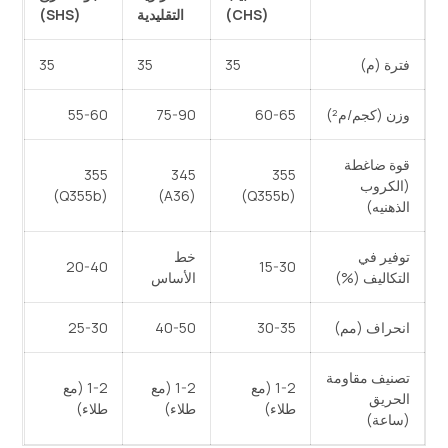
(CHS)
التقليدية
(SHS)
فترة (م)
35
35
35
وزن (كجم/م²)
60-65
75-90
55-60
قوة ضاغطة
355
345
355
(الكروب
(Q355b)
(A36)
(Q355b)
الذهنيه)
توفير في
خط
20-40
15-30
التكاليف (%)
الأساس
انحراف (مم)
30-35
40-50
25-30
تصنيف مقاومة
1-2 (مع
1-2 (مع
1-2 (مع
الحريق
طلاء)
طلاء)
طلاء)
(ساعة)