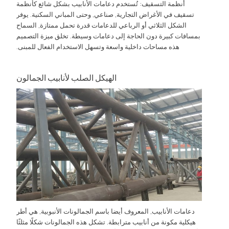
أنظمة التسقيف: تُستخدم دعامات الأنابيب بشكل شائع كأنظمة
تسقيف في الأغراض التجارية, صناعي, وحتى المباني السكنية. يوفر
الشكل الثلاثي أو الرباعي للدعامات قدرة تحمل ممتازة, السماح
بمسافات كبيرة دون الحاجة إلى دعامات وسيطة. تخلق ميزة التصميم
هذه مساحات داخلية واسعة وتسهل الاستخدام الفعال للمبنى.
الهيكل الصلب لأنابيب الجمالون
دعامات الأنابيب, المعروف أيضا باسم الجمالونات الأنبوبية, هي أطر
هيكلية مكونة من أنابيب مترابطة. تشكل هذه الجمالونات شكلًا مثلثًا