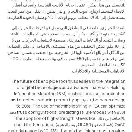
للتخفيف من هذا, يمكن اعتماد أحجام الأنابيب القياسية وأنصاف أقطار
الانحناء لتبسيط الإنتاج. عيوب اللحام, والتي يمكن أن تقلل من عمر التعب
بنسبة تصل إلى 30%, تتطلب بروتوكولات NDT وضمان الجودة الصارمة.
التمدد الحراري, خاصة في المناطق التي تصل فيها درجات الحرارة إلى
40 درجة مئوية أو أكثر, يمكن أن يسبب الضغوط في الجمالونات الثابتة.
وصلات التمدد أو الدعامات المنزلقة, مصممة لاستيعاب الحركات من 5
إلى 10 ملم, يمكن التخفيف من هذه المشكلة. بالإضافة إلى ذلك, الحماية
من التآكل أمر بالغ الأهمية للهياكل الخارجية, مع الجلفنة بالغمس الساخن
التي توفر عمر خدمة يبلغ 50+ سنوات في بيئات معتدلة, مقارنة بـ 20-
30 سنة للطلاءات العضوية.
الاتجاهات المستقبلية والابتكارات
The future of bend pipe roof trusses lies in the integration
of digital technologies and advanced materials
.
Building
Information Modeling
(
BIM
)
enables precise coordination
between design
, تلفيق,
reducing errors by up
,
and erection
to
20%.
The use of machine learning in FEA can optimize
predicting failure modes with
,
truss configurations
95% دقة.
بالإضافة إلى ذلك,
the adoption of high-strength steels like
Q460
(قوة الخضوع 460 الكروب الذهنيه)
could further reduce
material usage by 10–15%
,
though their higher cost requires