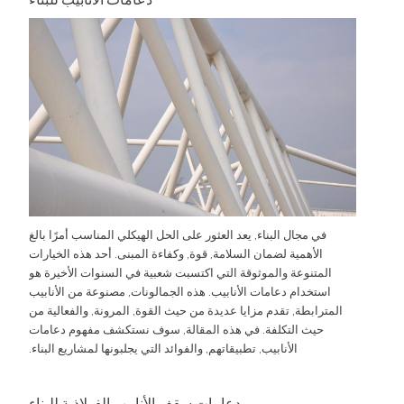
في مجال البناء, يعد العثور على الحل الهيكلي المناسب أمرًا بالغ
الأهمية لضمان السلامة, قوة, وكفاءة المبنى. أحد هذه الخيارات
المتنوعة والموثوقة التي اكتسبت شعبية في السنوات الأخيرة هو
استخدام دعامات الأنابيب. هذه الجمالونات, مصنوعة من الأنابيب
المترابطة, تقدم مزايا عديدة من حيث القوة, المرونة, والفعالية من
حيث التكلفة. في هذه المقالة, سوف نستكشف مفهوم دعامات
الأنابيب, تطبيقاتهم, والفوائد التي يجلبونها لمشاريع البناء.
دعامات سقف الأنابيب الفولاذية للبناء