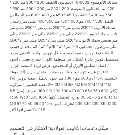
سبائك الألومنيوم 6082-T6 الجمالون الخفيف 200 * 200 مم 220 *
220 مم الجمالون المتوسط ​​290 * 290 مم 300 * 300 مم 350 *
350 مم 400 * 400 مم 450 * 450 مم 400 * 600 مم الجمالون
الثقيل 520 * 760 مم 600 * 760 مم 600*1100 مللي متر رئيسي
سمك الأنبوب Ø30*2 مللي متر Ø50*3 مللي متر Ø50*4 مللي متر
نائب سمك الأنبوب Ø20*2 مللي متر Ø25*2 مللي متر Ø30*2 مللي
متر هدفين سمك الأنبوب Ø20*2 مللي متر Ø25*2 مللي متر Ø30*2
مللي متر طول الجمالون 0.5 متر / 1م / 1.5م / 2م / 3م / 4م أو حسب
الطلب نوع تروس حنفية أو سلم شكل تروس بولت , الثلاثي, مربع,
مستطيل,قوس, دائرة,أشكال غير منتظمة اللون اختياري فضي / أسود
/ كشك التطبيق الأزرق أو المخصص, عرض ازياء, المنصة, قِرَان,
الافراج عن منتج جديد, حفلة موسيقية, احتفال, حزب, إلخ. موعد
التسليم 5-15 أيام 300 مم × 300 مم جدول تحميل حنفية تروس (م)
2M 3M 4M 5M 6M 8M 10M 12M 14M نقطة التحميل المركزية
(كلغ) 890 780 680 600 470 390 290 210 160 انحراف (مم) 5 8
13 13 16 29 45 62 88 توزيع التحميل (كلغ) 1630 1530 1430 1330
1230 930 730 630 530 انحراف (مم) 4 12 23 36 48 75 97 138
165 400مم
اقرأ أكثر
هيكل دعامات الأنابيب الفولاذية: الابتكار في التصميم
الهيكلي