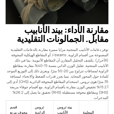
مقارنة الأداء: بيند الأنابيب
مقابل. الجمالونات التقليدية
توفر دعامات الأنابيب المنحنية مزايا مميزة مقارنة بالدعامات التقليدية
المصنوعة من أقسام الزاوية, I-beams, أو المقاطع الهيكلية المجوفة
(الأحرار). يكشف التحليل المقارن أن المقاطع الأنبوبية, بما في ذلك
الأنابيب المنحنية, تقليل الوزن الذاتي بنسبة 15-40% مقارنة بمقاطع
الزاوية لمسافات تتراوح بين 20-50 مترًا. ويعزى ذلك إلى التوزيع الموحد
للمادة حول المحور المحايد, مما يعزز قدرات الضغط والانحناء. لمسافة
35 مترًا هوى تروس, استخدام المقاطع المجوفة الدائرية (CHS) أدى إلى
أ 15.2% تخفيض الوزن مقارنة بأقسام الزاوية, مع أقسام جوفاء مربعة
(SHS) ومقاطع مجوفة مستطيلة (RHS) تحقيق ما يصل إلى 26.2%
المدخرات.
بيند تروس
تروس
قسم
المعلمة
الأنابيب
الزاوية
مجوف مربع