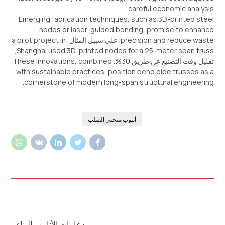
.
careful economic analysis
Emerging fabrication techniques
,
such as 3D-printed steel
nodes or laser-guided bending
,
promise to enhance
precision and reduce waste
. على سبيل المثال,
a pilot project in
,
Shanghai used 3D-printed nodes for a 25-meter span truss
تقليل وقت التصنيع عن طريق 30%.
combined
,
These innovations
with sustainable practices
,
position bend pipe trusses as a
.
cornerstone of modern long-span structural engineering
أنبوب منحنى الصلب
دعامات الأنابيب للبناء