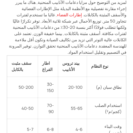
لمزيد من التوضيح حول مزايا دعامات الأنابيب المنحنية, هناك ما يبرر
إجراء مقارنة تفصيلية مع الأنظمة البديلة مثل الإطارات الفضائية
والأسقف المثبتة بالكابلات.
إطارات الفضاء
, غالبا ما تستخدم لفترات
تتجاوز 50 متر, توزيع الأحمال عبر شبكة ثلاثية الأبعاد, توفر تكرارًا عاليًا
ولكنها تتطلب فولاذًا أكثر بنسبة 20-30٪ من دعامات الأنابيب المنحنية
لفترات مكافئة. أسقف مثبتة بالكابلات, بينما خفيفة الوزن, تعتمد على
الكابلات عالية التوتر التي تزيد من تكاليف الصيانة وتكون أقل ملاءمة
للهندسة المعقدة. دعامات الأنابيب المنحنية تحقق التوازن, توفير المرونة
في التصميم وتقليل استخدام المواد.
بيند تروس
اطار
سقف مثبت
نوع النظام
الأنابيب
الفراغ
بالكابل
30-
نطاق سبان (م)
20-100
50-200
150
استخدام الصلب
70-
40-50
55-65
(كجم/م²)
90
وقت البناء
5-7
6-8
4-6
(شهور)