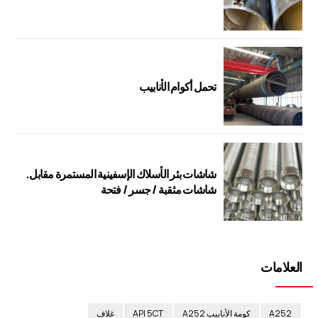
تحمل أكوام الأنابيب
شاشات بئر الأسلاك الإسفينية المستمرة مقابل.
شاشات مثقبة / جسر / فتحة
العلامات
A252
كومة الأنابيب A252
API 5CT
غلاف