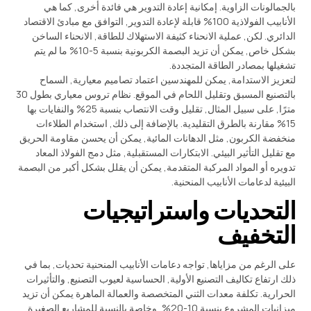
بالجمالونات الزاوية. إمكانية إعادة التدوير هي فائدة أخرى, كما هي
الأنابيب الفولاذية 100% قابلة لإعادة التدوير, التوافق مع مبادئ الاقتصاد
الدائري. لكن, عملية الانحناء كثيفة الاستهلاك للطاقة, الانحناء الساخن
بشكل خاص, يمكن أن تزيد البصمة الكربونية بنسبة 5-10% ما لم يتم
تشغيلها بمصادر الطاقة المتجددة.
لتعزيز الاستدامة, يمكن للمهندسين اعتماد تصاميم معيارية, السماح
بالتصنيع المسبق وتقليل اللحام في الموقع. نظام تروس معياري بطول 30
مترًا, على سبيل المثال, تقليل وقت الانتصاب بنسبة 25% والنفايات بها
15% مقارنة بالطرق التقليدية. بالإضافة إلى ذلك, استخدام الطلاءات
منخفضة الكربون, مثل الدهانات المائية, يمكن أن يحسن مقاومة الحريق
مع تقليل التأثير البيئي. الابتكارات المستقبلية, مثل دمج الفولاذ المعاد
تدويره أو المواد المركبة المتقدمة, يمكن أن يقلل بشكل أكبر من البصمة
البيئية لدعامات الأنابيب المنحنية.
التحديات واستراتيجيات
التخفيف
على الرغم من مزاياها, تواجه دعامات الأنابيب المنحنية تحديات, بما في
ذلك ارتفاع تكاليف التصنيع الأولية, الحساسية لعيوب التصنيع, والتأثيرات
الحرارية. تكلفة معدات الثني المتخصصة والعمالة الماهرة يمكن أن تزيد
ميزانيات المشروع بنسبة 10-20%, وخاصة بالنسبة للمشاريع الصغيرة.