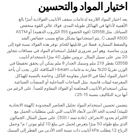
اختيار المواد والتحسين
يعد اختيار المواد اللازمة لدعامات سقف الأنابيب الفولاذية أمرًا بالغ
الأهمية لأدائها في الهياكل طويلة المدى. فولاذ عالي القوة منخفض
السبائك, مثل Q355B (قوة الخضوع 355 الكروب الذهنيه) أو ASTM
A500 الصف C, يتم استخدامها بشكل شائع بسبب خصائص الشد
والضغط الممتازة, فضلا عن قابليتها للحام. توفر هذه الفولاذ نسبة قوة إلى
وزن مناسبة, وهو أمر ضروري لتقليل استخدام المواد في مسافات تتجاوز
20 متر. على سبيل المثال, تروس بطول 40 مترًا باستخدام أنابيب
Q355B بقطر 219 ملم وسمك الجدار 8 ملم يمكن أن يحقق تخفيضًا في
الوزن تقريبًا 20% مقارنة بدعامات I-beam المكافئة. لكن, يجب أن يأخذ
اختيار المواد أيضًا في الاعتبار مقاومة التآكل, وخاصة بالنسبة للهياكل
المعرضة لبيئات قاسية, مثل الساحات الساحلية أو المنشآت الصناعية.
يمكن استخدام الأنابيب المجلفنة أو الفولاذ المقاوم للصدأ, على الرغم من
أنها تزيد التكاليف بنسبة 15-25٪.
يتضمن تحسين استخدام المواد تحليل العناصر المحدودة (الهيئة الاتحادية
للبيئة) لتحديد الحد الأدنى لأبعاد الأنابيب التي تلبي متطلبات الحمل مع
الالتزام بحدود الانحراف (عادة تمتد / 300). على سبيل المثال, الجمالون
الذي يبلغ طوله 50 مترًا يتعرض لحمل حي يبلغ 1.0 كيلو نيوتن / م² وحمل
الرياح 1.2 يتطلب kPa أنابيب ذات نسبة الحد الأدنى من القطر إلى السمك