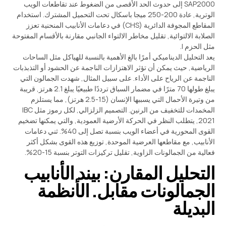
SAP2000 إلى حدوث الحد الأقصى من الضغوط عند تقاطعات الويب
الوترية, عادة 200-250 ميجا باسكال تحت التحميل المشترك. استخدام
المقاطع المجوفة الدائرية (CHS) في دعامات الأنابيب المنحنية تعزز
الصلابة الالتوائية, تقليل مخاطر الالتواء الجانبي مقارنة بالأقسام المفتوحة
مثل الحزم I.
يعد التحليل الديناميكي أمرًا بالغ الأهمية بالنسبة للهياكل مثل الساحات
الرياضية, حيث يمكن أن تؤثر الاهتزازات الناجمة عن الحشود أو التذبذبات
الناجمة عن الرياح على الأداء. على سبيل المثال, شهدت الجمالون التي
يبلغ طولها 70 مترًا في مضمار السباق ترددًا طبيعيًا يبلغ 2.1 هرتز, قريبة
من وتيرة الأحمال التي يسببها الإنسان (1.5-2.5 هرتز), مما يستلزم
المخمدات للتخفيف من الرنين. التصميم الزلزالي, لكل رموز مثل IBC
2021, يتطلب النظر في الحركة الأرضية العمودية, والتي يمكنها تضخيم
القوى المحورية في أعضاء الويب بنسبة تصل إلى 40%. ثني دعامات
الأنابيب, مع مقاطعها العرضية الموحدة, توزيع هذه القوى بشكل أكثر
فعالية من الجمالونات الزاوية, تقليل تركيزات التوتر بنسبة 15-20%.
التحليل المقارن: بيند الأنابيب
الجمالونات مقابل. الأنظمة
البديلة