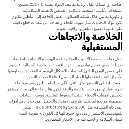
إضافية أو أقسامًا أثقل, زيادة تكاليف المواد بنسبة 10-20٪. يسمح
استخدام الأنابيب المنحنية بالتكامل السلس للأنظمة الميكانيكية
والكهربائية من خلال شبكة الجمالون, تقليل الحاجة إلى التأطير الثانوي.
لكن, تؤكد التحديات مثل عيوب اللحام والحاجة إلى معدات قطع دقيقة
على أهمية التصنيع الماهر ومراقبة الجودة.
الخلاصة والاتجاهات
المستقبلية
تمثل دعامات سقف الأنابيب الفولاذية قمة الهندسة الإنشائية للتطبيقات
طويلة المدى, تقديم توازن بين القوة, اقتصاد, والجاذبية الجمالية. قدرتهم
على خفض الوزن الذاتي, استيعاب الأشكال الهندسية المعقدة, ومقاومتها
للأحمال المتنوعة تجعلها الخيار المفضل للبناء الحديث. التطورات
المستقبلية في التصنيع, مثل الثني الآلي واللحام بالليزر, نعد بمواصلة
تعزيز فعاليتها من حيث التكلفة والدقة. لكن, هناك حاجة إلى بحث مستمر
لتحسين عمليات الانحناء, تقليل الضغوط المتبقية, ووضع إرشادات
تصميمية موحدة لمختلف ظروف الامتداد والتحميل. من خلال دمج أدوات
المحاكاة المتقدمة مثل SAP2000 وTekla Structures, يمكن
للمهندسين الاستمرار في دفع حدود الهياكل الفولاذية طويلة المدى,
ضمان السلامة والاستدامة في الابتكار المعماري.