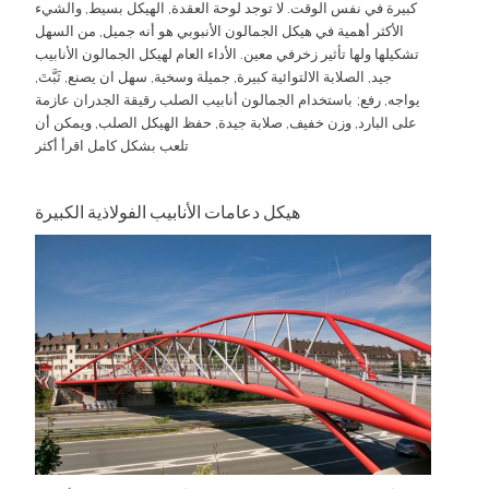
كبيرة في نفس الوقت. لا توجد لوحة العقدة, الهيكل بسيط, والشيء
الأكثر أهمية في هيكل الجمالون الأنبوبي هو أنه جميل, من السهل
تشكيلها ولها تأثير زخرفي معين. الأداء العام لهيكل الجمالون الأنابيب
جيد, الصلابة الالتوائية كبيرة, جميلة وسخية, سهل ان يصنع, ثَبَّتَ,
يواجه, رفع; باستخدام الجمالون أنابيب الصلب رقيقة الجدران عازمة
على البارد, وزن خفيف, صلابة جيدة, حفظ الهيكل الصلب, ويمكن أن
تلعب بشكل كامل
اقرأ أكثر
هيكل دعامات الأنابيب الفولاذية الكبيرة