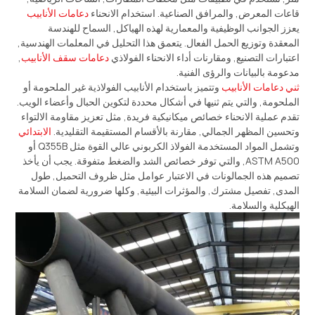
قاعات المعرض, والمرافق الصناعية. استخدام الانحناء
دعامات الأنابيب
يعزز الجوانب الوظيفية والمعمارية لهذه الهياكل, السماح للهندسة
المعقدة وتوزيع الحمل الفعال. يتعمق هذا التحليل في المعلمات الهندسية,
اعتبارات التصنيع, ومقارنات أداء الانحناء الفولاذي
دعامات سقف الأنابيب
,
مدعومة بالبيانات والرؤى الفنية.
ثني دعامات الأنابيب
وتتميز باستخدام الأنابيب الفولاذية غير الملحومة أو
الملحومة, والتي يتم ثنيها في أشكال محددة لتكوين الحبال وأعضاء الويب.
تقدم عملية الانحناء خصائص ميكانيكية فريدة, مثل تعزيز مقاومة الالتواء
وتحسين المظهر الجمالي, مقارنة بالأقسام المستقيمة التقليدية.
الابتدائي
وتشمل المواد المستخدمة الفولاذ الكربوني عالي القوة مثل Q355B أو
ASTM A500, والتي توفر خصائص الشد والضغط متفوقة. يجب أن يأخذ
تصميم هذه الجمالونات في الاعتبار عوامل مثل ظروف التحميل, طول
المدى, تفصيل مشترك, والمؤثرات البيئية, وكلها ضرورية لضمان السلامة
الهيكلية والسلامة.