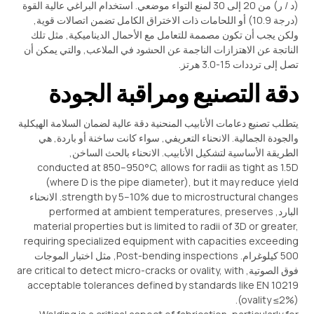
(د / ر) من 20 إلى 30 لمنع التواء موضعي. استخدام البراغي عالية القوة
(درجة 10.9) أو اللحامات ذات الاختراق الكامل تضمن اتصالات قوية,
ولكن يجب أن تكون مصممة للتعامل مع الأحمال الديناميكية, مثل تلك
الناتجة عن الاهتزازات الناجمة عن الحشود في الملاعب, والتي يمكن أن
تصل إلى ترددات 1.5-3.0 هرتز.
دقة التصنيع ومراقبة الجودة
يتطلب تصنيع دعامات الأنابيب المنحنية دقة عالية لضمان السلامة الهيكلية
والجودة الجمالية. الانحناء التعريفي, سواء كانت ساخنة أو باردة, هي
الطريقة الأساسية لتشكيل الأنابيب. الانحناء بالحث الساخن,
conducted at 850–950°C
,
allows for radii as tight as 1.5D
(
where D is the pipe diameter
),
but it may reduce yield
strength by 5–10% due to microstructural changes
. الانحناء
البارد,
preserves
,
performed at ambient temperatures
material properties but is limited to radii of 3D or greater
,
requiring specialized equipment with capacities exceeding
500 كيلوغرام.
Post-bending inspections
, مثل اختبار الموجات
فوق الصوتية,
with
,
are critical to detect micro-cracks or ovality
acceptable tolerances defined by standards like EN
10219
(
ovality ≤2%
).