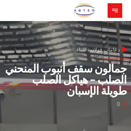
دعامات فولاذية للبناء
جمالون سقف أنبوب المنحني
الصلب – هياكل الصلب
طويلة الإسبان
0