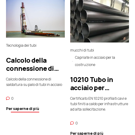
Tecnologia dei tubi
mucchi di tubi
Capriate in acciaio per la
Calcolo della
costruzione
connessione di
saldatura su palo
10210 Tubo in
Calcolo della connessione di
di tubi in acciaio
saldatura su palo di tubi in acciaio
acciaio per
palificazioni e
0
Certificato EN 10210 profilati cavi e
costruzioni
tubi finiti a caldo per infrastrutture
Per saperne di più
ad alta sollecitazione.
0
Per saperne di più