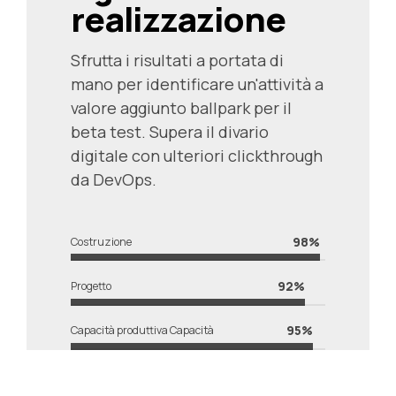
0
realizzazione
1
Sfrutta i risultati a portata di
2
mano per identificare un'attività a
valore aggiunto ballpark per il
3
beta test. Supera il divario
digitale con ulteriori clickthrough
4
da DevOps.
5
0
0
98%
Costruzione
6
1
1
92%
Progetto
0
7
2
2
95%
Capacità produttiva Capacità
0
1
8
3
3