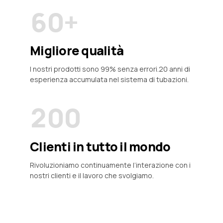
0
6
6
6
0
+
7
7
7
Migliore qualità
0
8
8
8
I nostri prodotti sono 99% senza errori.20 anni di
1
9
9
esperienza accumulata nel sistema di tubazioni.
9
2
0
0
0
3
Clienti in tutto il mondo
4
Rivoluzioniamo continuamente l’interazione con i
nostri clienti e il lavoro che svolgiamo.
5
6