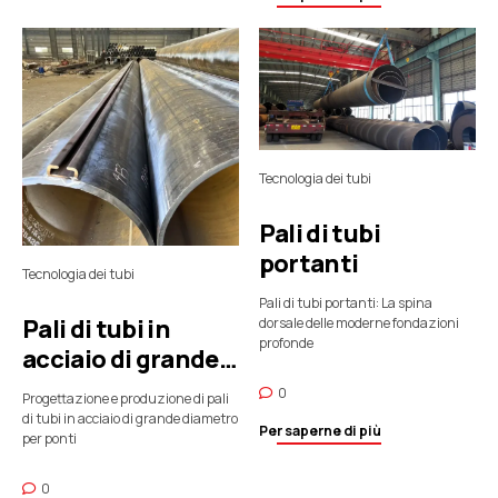
Tecnologia dei tubi
Pali di tubi
portanti
Tecnologia dei tubi
Pali di tubi portanti: La spina
Pali di tubi in
dorsale delle moderne fondazioni
profonde
acciaio di grande
diametro per
0
Progettazione e produzione di pali
ponti
di tubi in acciaio di grande diametro
Per saperne di più
per ponti
0