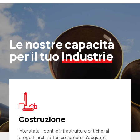
7
8
Le nostre capacità
9
per il tuo
Industrie
0
Costruzione
Interstatali, ponti e infrastrutture critiche, ai
progetti architettonici e ai corsi d'acqua, ci