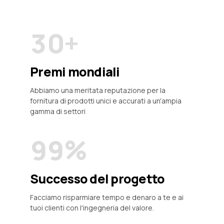
1
2
9
4
4
2
3
0
+
5
5
3
4
6
6
0
0
Premi mondiali
0
4
5
7
7
Abbiamo una meritata reputazione per la
1
1
fornitura di prodotti unici e accurati a un'ampia
1
5
6
8
8
gamma di settori
2
2
2
6
7
9
9
%
3
3
3
7
8
0
0
4
4
Successo del progetto
4
8
9
Facciamo risparmiare tempo e denaro a te e ai
5
5
5
9
tuoi clienti con l'ingegneria del valore.