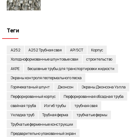
Перфорированные/мостовые/
щелевые экраны
Теги
А252
A252 Трубная свая
API 5CT
Корпус
Холодноформованные шпунтовые сваи
строительство
АКРЕ
Бесшовные трубы для транспортировки жидкости
Экраны контроля геотермального песка
Горячекатаный шпунт
Джонсон
Экраны Джонсона Уэлла
Перфорированный корпус
Перфорированная обсадная труба
свайная труба
Изгиб трубы
трубная свая
Укладка труб
Трубная ферма
трубчатые фермы
Трубчатые ферменные конструкции
Предварительно упакованный экран