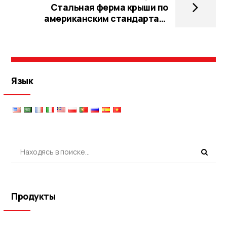
Инновационные решения для
Стальная ферма крыши по
надежного водоснабжения
американским стандартам.
Практический анализ и
проектирование.
Язык
Продукты