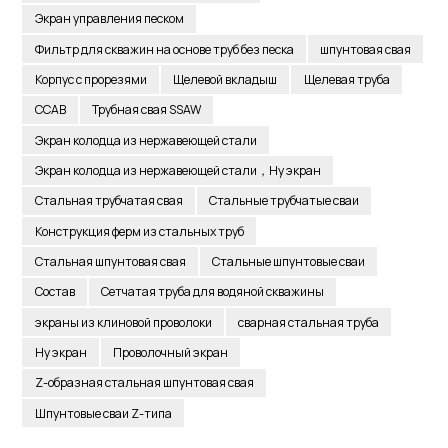
Экран управления песком
Фильтр для скважин на основе труб без песка
шпунтовая свая
Корпус с прорезями
Щелевой вкладыш
Щелевая труба
ССАВ
Трубная свая SSAW
Экран колодца из нержавеющей стали
Экран колодца из нержавеющей стали，Ну экран
Стальная трубчатая свая
Стальные трубчатые сваи
Конструкция ферм из стальных труб
Стальная шпунтовая свая
Стальные шпунтовые сваи
Состав
Сетчатая труба для водяной скважины
экраны из клиновой проволоки
сварная стальная труба
Ну экран
Проволочный экран
Z-образная стальная шпунтовая свая
Шпунтовые сваи Z-типа