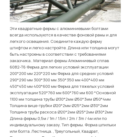
Эти квадратные фермы с алюминиевыми болтами
всегда используются в качестве фоновой рамы и для
легкого освещения. Соедините каждую ферму
штифтом и легко настройте. Длина или толщина могут
быть настроены в соответствии с требованиями
заказчика.. Материал фермы Алюминиевый сплав
6082-T6 Ферма для легких условий эксплуатации
200*200 мм 220*220 мм Ферма для средних условий
290*290 мм 300*300 мм 350*350 мм 400*400 мм
450*450 мм 400*600 мм Ферма для тяжелых условий
эксплуатации 520*760 мм 600*760 мм 600 *Основной
1100 мм толщина трубы Ø30*2мм Ø50*3мм Ø50*4мм
Толщина вице-трубки Ø20*2мм Ø25*2мм Ø30*2мм
Толщина трубы раскоса Ø20*2мм Ø25*2мм Ø30*2мм
Длина фермы 0,5м / 1m / 1.5m / 2m / 3m / 4м или по
индивидуальному заказу. Тип фермы. Форма шпильки
или болта. Лестница. , Треугольный, Квадрат,