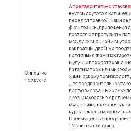
А
предварительно упакова
внутрь другого,с кольцев
перед отправкой. Наши се
фильтрации.,приложения д
позволяют пропускать пот
между их внешней и внутр
как гравий.,двойные предв
нефтяных скважинах,газов
и улучшит предотвращение 
Катализаторы или микроби
Описание
химическому производству
продукта
Для предварительно упако
перфорированный кожух по
экран,находясь в среднем
кварцевым,проволочная сет
куртке экрана можно испол
Преимущества предварител
1.Меньшая скважина