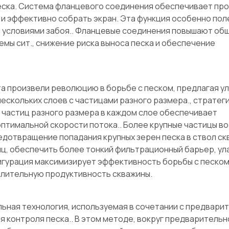
еска. Система фланцевого соединения обеспечивает пр
 и эффективно собрать экран. Эта функция особенно пол
и условиями забоя.. Фланцевые соединения повышают об
мы сит., снижение риска выноса песка и обеспечение
а произвели революцию в борьбе с песком, предлагая у
нескольких слоев с частицами разного размера., стратег
е частиц разного размера в каждом слое обеспечивает
птимальной скорости потока.. Более крупные частицы во
редотвращение попадания крупных зерен песка в ствол ск
тиц, обеспечить более тонкий фильтрационный барьер, у
игурация максимизирует эффективность борьбы с песком
длительную продуктивность скважины.
льная технология, используемая в сочетании с предвари
 контроля песка.. В этом методе, вокруг предварительн