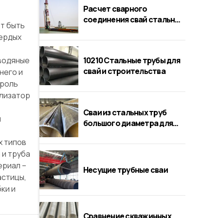
Расчет сварного
соединения свай стальных
т быть
труб
вердых
 водяные
10210 Стальные трубы для
свай и строительства
него и
троль
ализатор
Сваи из стальных труб
й
большого диаметра для
мостов
х типов
 и труба
ериал –
Несущие трубные сваи
астицы,
ки и
Сравнение скважинных