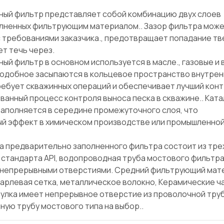
ный фильтр представляет собой комбинацию двух слоев
лненных фильтрующим материалом.. Зазор фильтра може
с требованиями заказчика., предотвращает попадание т
т течь через.
ый фильтр в основном используется в масле., газовые и
 подобное засыпаются в кольцевое пространство внутрен
требует скважинных операций и обеспечивает лучший кон
ванный процесс контроля выноса песка в скважине.. Кат
заполняется в середине промежуточного слоя, что
ый эффект в химическом производстве или промышленно
а предварительно заполненного фильтра состоит из тре
 стандарта API, водопроводная труба мостового фильтра
 непрерывными отверстиями. Средний фильтрующий мат
марлевая сетка, металлическое волокно, Керамические ч
 втулка имеет непрерывное отверстие из проволочной труб
ю трубу мостового типа на выбор..