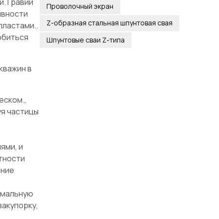
. Гравий
Проволочный экран
ивности
Z-образная стальная шпунтовая свая
пластами..
обиться
Шпунтовые сваи Z-типа
кважин в
еском.,
уя частицы
ями, и
тности
ение
имальную
закупорку,