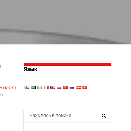
я
Язык
,
ь песка
те