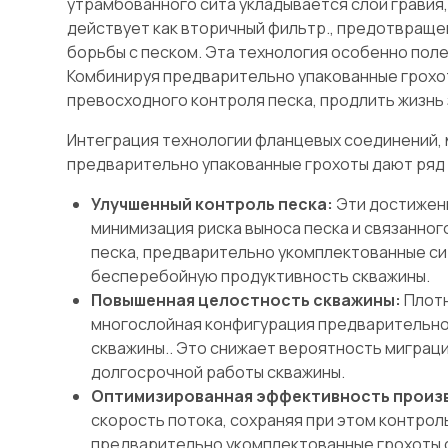
утрамбованного сита укладывается слой гравия
действует как вторичный фильтр., предотвращ
борьбы с песком. Эта технология особенно поле
Комбинируя предварительно упакованные грохот
превосходного контроля песка, продлить жизнь
Интеграция технологии фланцевых соединений, 
предварительно упакованные грохоты дают ряд
Улучшенный контроль песка:
Эти достижени
минимизация риска выноса песка и связанно
песка, предварительно укомплектованные си
бесперебойную продуктивность скважины.
Повышенная целостность скважины:
Плотн
многослойная конфигурация предварительно
скважины.. Это снижает вероятность миграци
долгосрочной работы скважины.
Оптимизированная эффективность произ
скорость потока, сохраняя при этом контроль
предварительно укомплектованные грохоты 