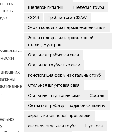
остоту
Щелевой вкладыш
Щелевая труба
езна в
щую
ССАВ
Трубная свая SSAW
Экран колодца из нержавеющей стали
Экран колодца из нержавеющей
стали，Ну экран
лучшенные
Стальная трубчатая свая
ически
Стальные трубчатые сваи
 внешних
Конструкция ферм из стальных труб
важины.
Стальная шпунтовая свая
лавливание
.,
Стальные шпунтовые сваи
Состав
Сетчатая труба для водяной скважины
экраны из клиновой проволоки
тельно
о
сварная стальная труба
Ну экран