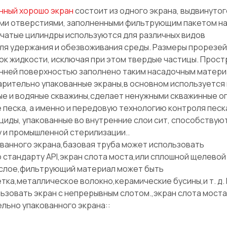
нный хорошо экран
состоит из одного экрана, выдвинутог
ыми отверстиями, заполненными фильтрующим пакетом на
тчатые цилиндры используются для различных видов
ля удержания и обезвоживания среды. Размеры прорезей
ок жидкости, исключая при этом твердые частицы. Прос
енней поверхностью заполнено таким насадочным матери
арительно упакованные экраны,в основном используется 
ые и водяные скважины,сделает ненужными скважинные о
песка, а именно и передовую технологию контроля песка
циды, упакованные во внутренние слои сит, способствую
 и промышленной стерилизации..
ванного экрана,базовая труба может использовать
 стандарту API,экран слота моста,или сплошной щелевой
 слое,фильтрующий материал может быть
ка,металлическое волокно,керамические бусины,и т. д. 
ьзовать экран с непрерывным слотом.,экран слота моста
ьно упакованного экрана::