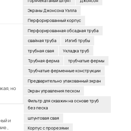
Горячекатаный шпунт
Джонсон
Экраны Джонсона Уэлла
Перфорированный корпус
Перфорированная обсадная труба
свайная труба
Изгиб трубы
трубная свая
Укладка труб
Трубная ферма
трубчатые фермы
Трубчатые ферменные конструкции
Предварительно упакованный экран
кая, но
Экран управления песком
Фильтр для скважин на основе труб
без песка
шпунтовая свая
ный и
ие.,
Корпус с прорезями