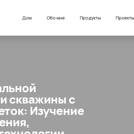
Дом
Обо мне
Продукты
Проект
альной
и скважины с
еток: Изучение
ения,
 технологии