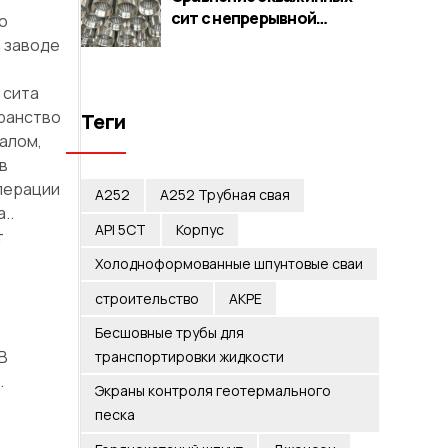
сит с непрерывной
о
клиновой проволокой.
 заводе
Перфорированные/
мостовые/щелевые
 сита
экраны
транство
Теги
алом,
в
перации
А252
A252 Трубная свая
..
API 5CT
Корпус
т
Холодноформованные шпунтовые сваи
строительство
АКРЕ
Бесшовные трубы для
В
транспортировки жидкости
.
Экраны контроля геотермального
песка