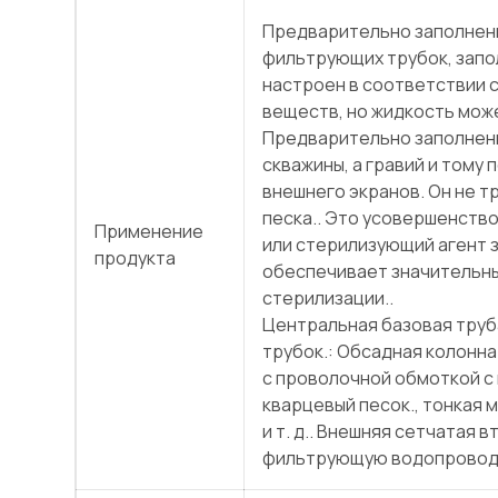
Предварительно заполнен
фильтрующих трубок, запо
настроен в соответствии 
веществ, но жидкость може
Предварительно заполненн
скважины, а гравий и тому
внешнего экранов. Он не 
песка.. Это усовершенство
Применение
или стерилизующий агент 
продукта
обеспечивает значительн
стерилизации..
Центральная базовая труб
трубок.: Обсадная колонна
с проволочной обмоткой с
кварцевый песок., тонкая 
и т. д.. Внешняя сетчатая
фильтрующую водопроводну