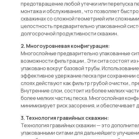
предотвращение любой утечки или перепуска п
монтажа и обслуживания., что позволяет быстро
скважинах со сложной геометрией или сложным
целостность предварительно упакованной систе
долгосрочной продуктивности скважин.
2. Многоуровневая конфигурация:
Многослойные предварительно упакованные сит
возможности фильтрации.. Эти сита состоят из 
упаковано вокруг базовой трубы. Использовани
эффективное удержание песка при сохранении о
слоях действуют как фильтр грубой очистки., п
Внутренние слои, состоит из более мелких час
более мелких частиц песка. Многослойная конф
минимизирует риск засорения, и обеспечивает 
3. Технология гравийных скважин:
Технология гравийных скважин — это дополните
упакованными ситами для дальнейшего улучшения