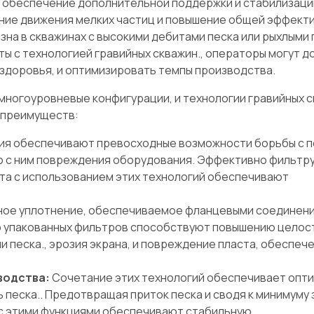
, обеспечение дополнительной поддержки и стабилизации
ение движения мелких частиц и повышение общей эффект
зна в скважинах с высокими дебитами песка или рыхлыми 
ы с технологией гравийных скважин., операторы могут д
 здоровья, и оптимизировать темпы производства.
многоуровневые конфигурации, и технологии гравийных с
 преимуществ:
я обеспечивают превосходные возможности борьбы с п
го с ним повреждения оборудования. Эффективно фильтр
та с использованием этих технологий обеспечивают
ое уплотнение, обеспечиваемое фланцевыми соединени
 упакованных фильтров способствуют повышению целос
и песка., эрозия экрана, и повреждение пласта, обеспеч
водства:
Сочетание этих технологий обеспечивает опт
 песка.. Предотвращая приток песка и сводя к минимуму 
с этими функциями обеспечивают стабильную