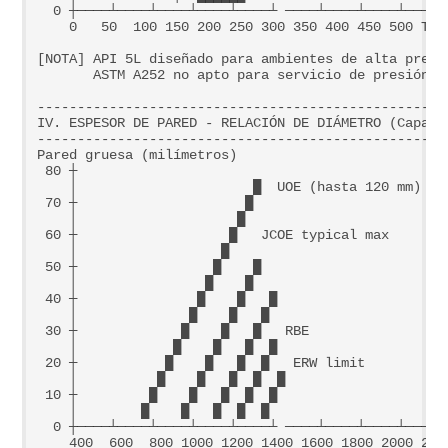
  0 ┼────┴────┴────┴────┴────┴ ────┴────┴────┴────┴─
    0   50  100 150 200 250 300 350 400 450 500 Temp
[NOTA] API 5L diseñado para ambientes de alta presi
       ASTM A252 no apto para servicio de presión in
---------------------------------------------------
IV. ESPESOR DE PARED - RELACIÓN DE DIÁMETRO (Capaci
---------------------------------------------------
Pared gruesa (milímetros)

 80 
┼                                               
    │                      █  UOE
 (hasta 120 mm)

 70 
┼                     █

    │                    █
 60 
┼                   █   JCOE typical max

    │                  █
 50 
┼                 █    █

    │                █    █
 40 
┼               █    █   █

    │              █    █   █
 30 
┼             █    █   █   RBE

    │            █    █   █  █
 20 
┼           █    █   █  █   ERW limit

    │          █    █   █  █  █
 10 
┼         █    █   █  █  █

    │        █    █   █  █  █
  0 ┼────┴────┴────┴────┴────┴ ────┴────┴────┴────┴─
    400  600  800 1000 1200 1400 1600 1800 2000 2200