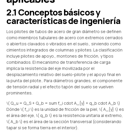
2.1 Conceptos básicos y
características de ingeniería
Los pilotes de tubos de acero de gran diámetro se definen
como miembros tubulares de acero con extremos cerrados
o abiertos clavados o vibrados en el suelo., sirviendo como
cimientos integrados de columnas y pilotes. La clasificación
incluye pilotes de apoyo., montones de fricción, y tipos
combinados. El mecanismo de transferencia de carga
implica la resistencia del eje movilizada por el
desplazamiento relativo del suelo-pilote y el apoyo final en
la punta del pilote.. Para diámetros grandes, el componente
de tensión radial y el efecto tapón del suelo se vuelven
prominentes.
\( Q_u = Q_S + Q_b = sum f_i cdot A_{y} + q_b cdot A_b \)
Dónde \( f_i \) es la unidad de fricción de la piel, \( A_{y} \) es
el área del eje, \( q_b \) es la resistencia unitaria al extremo,
\( A_b \) es el área de la sección transversal (considerando
tapar si se forma tierra en el interior).