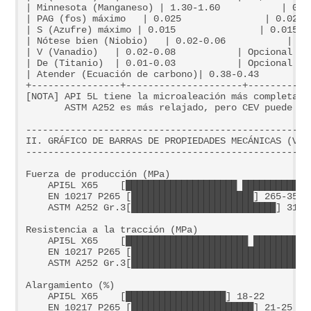
| Minnesota (Manganeso) | 1.30-1.60           | 0.8
| PAG (fos) máximo   | 0.025               | 0.025 
| S (Azufre) máximo | 0.015               | 0.015  
| Nótese bien (Niobio)   | 0.02-0.06           | Op
| V (Vanadio)   | 0.02-0.08           | Opcional   
| De (Titanio)  | 0.01-0.03           | Opcional   
| Atender (Ecuación de carbono)| 0.38-0.43         
+----------------+---------------------+-----------
[NOTA] API 5L tiene la microaleación más completa, 
       ASTM A252 es más relajado, pero CEV puede ser
---------------------------------------------------
II. GRÁFICO DE BARRAS DE PROPIEDADES MECÁNICAS (Vert
---------------------------------------------------
Fuerza de producción (MPa)    

    API5L X65    [████████████████████ █████████████
    EN 10217 P265 [██████████████████████] 265-350

    ASTM A252 Gr.3[██████████████████████████] 310-4
Resistencia a la tracción (MPa)  

    API5L X65    [██████████████████████ ███████████
    EN 10217 P265 [████████████████████████████████]
    ASTM A252 Gr.3[█████████████████████████████████
Alargamiento (%)          

    API5L X65    [██████████████████] 18-22

    EN 10217 P265 [██████████████████████] 21-25
