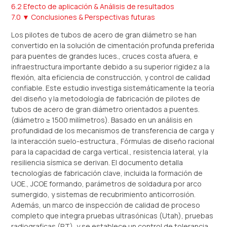
6.2 Efecto de aplicación & Análisis de resultados
7.0 ▼ Conclusiones & Perspectivas futuras
Los pilotes de tubos de acero de gran diámetro se han
convertido en la solución de cimentación profunda preferida
para puentes de grandes luces., cruces costa afuera, e
infraestructura importante debido a su superior rigidez a la
flexión, alta eficiencia de construcción, y control de calidad
confiable. Este estudio investiga sistemáticamente la teoría
del diseño y la metodología de fabricación de pilotes de
tubos de acero de gran diámetro orientados a puentes.
(diámetro ≥ 1500 milímetros). Basado en un análisis en
profundidad de los mecanismos de transferencia de carga y
la interacción suelo-estructura., Fórmulas de diseño racional
para la capacidad de carga vertical., resistencia lateral, y la
resiliencia sísmica se derivan. El documento detalla
tecnologías de fabricación clave, incluida la formación de
UOE., JCOE formando, parámetros de soldadura por arco
sumergido, y sistemas de recubrimiento anticorrosión.
Además, un marco de inspección de calidad de proceso
completo que integra pruebas ultrasónicas (Utah), pruebas
radiograficas (RT), y se establece un control de tolerancia