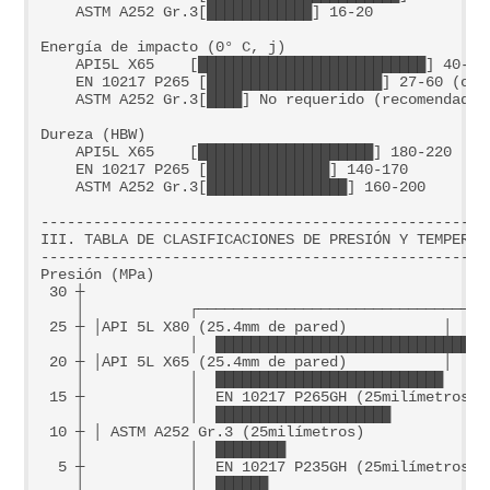
    ASTM A252 Gr.3[████████████] 16-20

Energía de impacto (0° C, j)  

    API5L X65    [██████████████████████████] 40-100
    EN 10217 P265 [████████████████████] 27-60 (opci
    ASTM A252 Gr.3[████] No requerido (recomendado e
Dureza (HBW)          

    API5L X65    [████████████████████] 180-220

    EN 10217 P265 [██████████████] 140-170

    ASTM A252 Gr.3[████████████████] 160-200

---------------------------------------------------
III. TABLA DE CLASIFICACIONES DE PRESIÓN Y TEMPERAT
---------------------------------------------------
Presión (MPa)

 30 
┼                                               
    │            ┌─────────────────────────────────
 25 ┼ │API 5L X80 (25.4mm de pared)           
│

    │            │  ███████████████████████████████
 20 ┼ │API 5L X65 (25.4mm de pared)           
│

    │            │  ██████████████████████████     
 15 ┼            │  EN 10217 P265GH (25milímetros) 
    │            │  ████████████████████           
 10 ┼ │ ASTM A252 Gr.3 (25milímetros)              
    │            │  ████████                       
  5 ┼            │  EN 10217 P235GH (25milímetros) 
    │            │  ██████                         