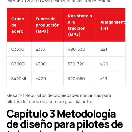
carbono. (VCE ≤ 0.43%) Para garantizar la soldabilidad.
Resistencia
Grado
Fuerza de
a la
Alargamiento
de
producción
tracción
(%)
acero
(MPa)
(MPa)
Q355C
≥355
490-630
≥21
Q390D
≥390
530-720
≥20
S420ML
≥420
520-680
≥19
Mesa 2-1 Requisitos de propiedades mecánicas para
pilotes de tubos de acero de gran diámetro.
Capítulo 3 Metodología
de diseño para pilotes de