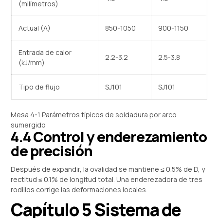
(milímetros)
Actual (A)
850-1050
900-1150
Entrada de calor
2.2-3.2
2.5-3.8
(kJ/mm)
Tipo de flujo
SJ101
SJ101
Mesa 4-1 Parámetros típicos de soldadura por arco
sumergido
4.4 Control y enderezamiento
de precisión
Después de expandir, la ovalidad se mantiene ≤ 0.5% de D, y
rectitud ≤ 0.1% de longitud total. Una enderezadora de tres
rodillos corrige las deformaciones locales.
Capítulo 5 Sistema de