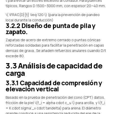
t para evitar un estrés excesivo al conducir. Para puentes
típicos, Rangos D 1500~3000 mm, con espesor 20~40 mm.
\( \FRAC{D}{t} \leq 120 \) (para la prevención de pandeo
local durante la conducción)
3.2.2 Diseño de punta de pila y
zapato.
Zapatas de acero de extremo cerrado o puntas cónicas
reforzadas soldadas para facilitar la penetración en capas
densas de grava.. Se añaden refuerzos anulares cuando D/t
excede 80.
3.3 Análisis de capacidad de
carga
3.3.1 Capacidad de compresión y
elevación vertical
Basado en la prueba de penetración del cono (CPT) datos,
fricción de la piel \(f_i = alpha cdot c_u \) para arcilla, y \(f_i
= K cdot sigma’_v cdot tandelta) para arena. El diámetro
grande conduce a una resistencia reducida del eje de la