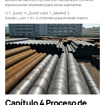
impresa están diseñados para zonas submarinas..
\( T_{corri} =r_{corri} \cdot T_{diseño} \)
Donde r_corr = 0,1~0,2 mm/año para el medio marino.
Capítulo 4 Proceso de