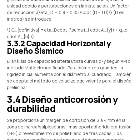
unidad debido a perturbaciones en la instalación. Un factor
de reducción \(\eta_D = 0.9 – 0.05 \cdot (D – 1.0)\) (D en
metros) se introduce.
\( Q_{definitiva} =eta_Dcdot (\suma f_i cdot A_{y}) + q_b
cdot A_{b} \)
3.3.2 Capacidad Horizontal y
Diseño Sísmico
El análisis de capacidad lateral utiliza curvas p-y según API o
método Matlock modificado. Para diámetros grandes, la
rigidez inicial aumenta con el diámetro al cuadrado. También
se adopta el método de voladizo equivalente para el diseño
preliminar..
3.4 Diseño anticorrosión y
durabilidad
Se proporciona un margen de corrosión de 2 a 4 mm en la
zona de marea/salpicaduras., más epoxi adherido por fusión
(FBE) o revestimiento de polietileno de tres capas.. Los
ánodos de sacrificio o protección catódica por corriente