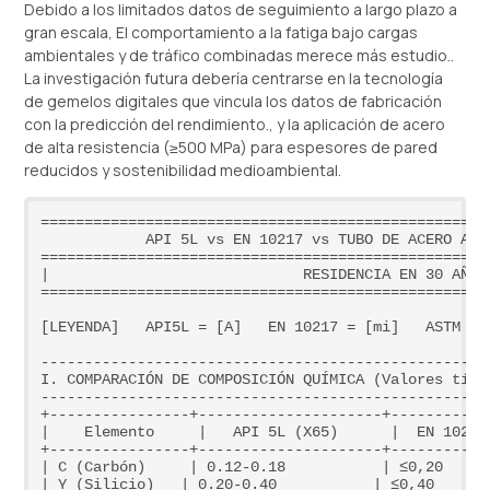
Debido a los limitados datos de seguimiento a largo plazo a
gran escala, El comportamiento a la fatiga bajo cargas
ambientales y de tráfico combinadas merece más estudio..
La investigación futura debería centrarse en la tecnología
de gemelos digitales que vincula los datos de fabricación
con la predicción del rendimiento., y la aplicación de acero
de alta resistencia (≥500 MPa) para espesores de pared
reducidos y sostenibilidad medioambiental.
===================================================
            API 5L vs EN
 10217 vs TUBO DE ACERO AST
===================================================
|                             RESIDENCIA EN 30 AÑOS
===================================================
[LEYENDA]   API5L = [A]   EN 10217 = [mi]   ASTM A2
---------------------------------------------------
I. COMPARACIÓN DE COMPOSICIÓN QUÍMICA (Valores típic
---------------------------------------------------
+----------------+---------------------+-----------
|    Elemento     |   API 5L (X65)      |  EN 10217
+----------------+---------------------+-----------
| C (Carbón)     | 0.12-0.18           | ≤0,20     
| Y (Silicio)   | 0.20-0.40           | ≤0,40      