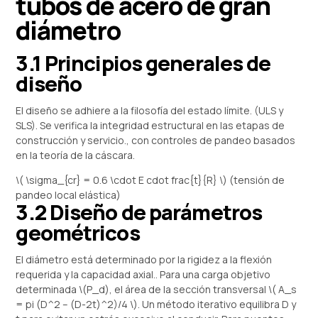
tubos de acero de gran
diámetro
3.1 Principios generales de
diseño
El diseño se adhiere a la filosofía del estado límite. (ULS y
SLS). Se verifica la integridad estructural en las etapas de
construcción y servicio., con controles de pandeo basados ​​
en la teoría de la cáscara.
\( \sigma_{cr} = 0.6 \cdot E cdot frac{t}{R} \) (tensión de
pandeo local elástica)
3.2 Diseño de parámetros
geométricos
El diámetro está determinado por la rigidez a la flexión
requerida y la capacidad axial.. Para una carga objetivo
determinada \(P_d), el área de la sección transversal \( A_s
= pi (D^2 – (D-2t)^2)/4 \). Un método iterativo equilibra D y