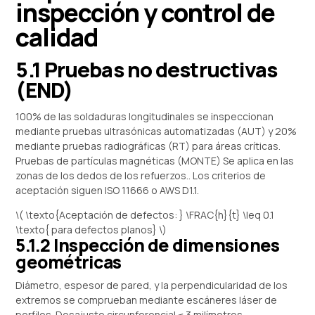
inspección y control de
calidad
5.1 Pruebas no destructivas
(END)
100% de las soldaduras longitudinales se inspeccionan
mediante pruebas ultrasónicas automatizadas (AUT) y 20%
mediante pruebas radiográficas (RT) para áreas críticas.
Pruebas de partículas magnéticas (MONTE) Se aplica en las
zonas de los dedos de los refuerzos.. Los criterios de
aceptación siguen ISO 11666 o AWS D1.1.
\( \texto{Aceptación de defectos: } \FRAC{h}{t} \leq 0.1
\texto{ para defectos planos} \)
5.1.2 Inspección de dimensiones
geométricas
Diámetro, espesor de pared, y la perpendicularidad de los
extremos se comprueban mediante escáneres láser de
perfiles. Desajuste circunferencial ≤ 3 milímetros.