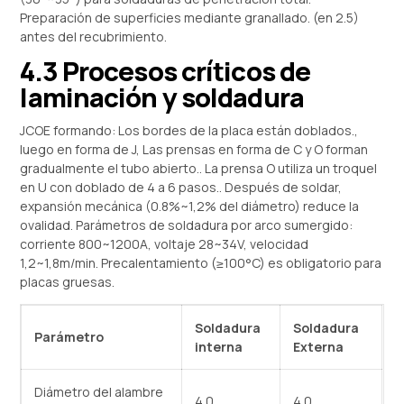
Preparación de superficies mediante granallado. (en 2.5)
antes del recubrimiento.
4.3 Procesos críticos de
laminación y soldadura
JCOE formando: Los bordes de la placa están doblados.,
luego en forma de J, Las prensas en forma de C y O forman
gradualmente el tubo abierto.. La prensa O utiliza un troquel
en U con doblado de 4 a 6 pasos.. Después de soldar,
expansión mecánica (0.8%~1,2% del diámetro) reduce la
ovalidad. Parámetros de soldadura por arco sumergido:
corriente 800~1200A, voltaje 28~34V, velocidad
1,2~1,8m/min. Precalentamiento (≥100°C) es obligatorio para
placas gruesas.
Soldadura
Soldadura
Parámetro
interna
Externa
Diámetro del alambre
4.0
4.0