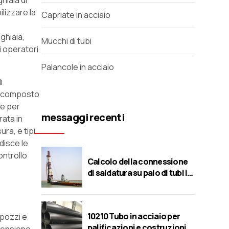
hiaia di
ilizzare la
Capriate in acciaio
ghiaia,
Mucchi di tubi
li operatori
Palancole in acciaio
i
re composto
se per
messaggi recenti
rata in
ra, e tipi
disce le
ontrollo
Calcolo della connessione
di saldatura su palo di tubi in
acciaio
10210 Tubo in acciaio per
 pozzi e
palificazioni e costruzioni