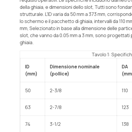
requisiti operativi. Le specifiche includono diametr
della ghiaia, e dimensioni dello slot, Tutti sono fonda
strutturale. L'ID varia da 50 mm a 373 mm, corrisponden
lo schermo e il pacchetto di ghiaia, intervalli da 110
mm, Selezionato in base alla dimensione delle partice
slot, che vanno da 0.05 mm a 3 mm, sono progettati pe
ghiaia.
Tavolo 1: Specific
ID
Dimensione nominale
DA
(mm)
(pollice)
(mm
50
2-3/8
110
63
2-7/8
123
74
3-1/2
138