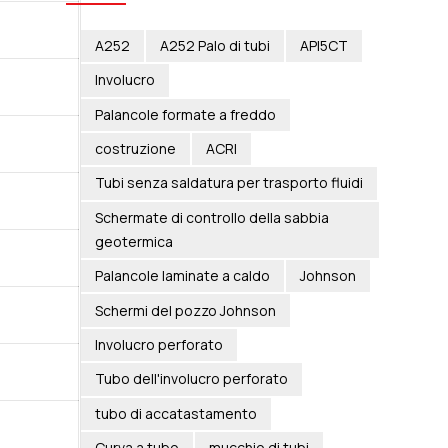
A252
A252 Palo di tubi
API5CT
Involucro
Palancole formate a freddo
costruzione
ACRI
Tubi senza saldatura per trasporto fluidi
Schermate di controllo della sabbia
geotermica
Palancole laminate a caldo
Johnson
Schermi del pozzo Johnson
Involucro perforato
Tubo dell'involucro perforato
tubo di accatastamento
Curva a tubo
mucchio di tubi