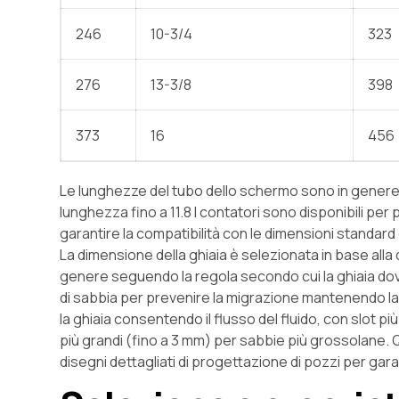
246
10-3/4
323
276
13-3/8
398
373
16
456
Le lunghezze del tubo dello schermo sono in genere in
lunghezza fino a 11.8 I contatori sono disponibili pe
garantire la compatibilità con le dimensioni standard di
La dimensione della ghiaia è selezionata in base alla
genere seguendo la regola secondo cui la ghiaia do
di sabbia per prevenire la migrazione mantenendo la
la ghiaia consentendo il flusso del fluido, con slot pi
più grandi (fino a 3 mm) per sabbie più grossolane.
disegni dettagliati di progettazione di pozzi per gara