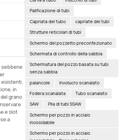
Palificazione di tubi
Capriata del tubo
capriate dei tubi
Strutture reticolari di tubi
Schermo del pozzetto preconfezionato
Schermata di controllo della sabbia
Schermatura del pozzo basata su tubi
ne, sebbene
senza sabbia
per
 esistenti.
palancole
Involucro scanalato
ione, in
Fodera scanalata
Tubo scanalato
 del grano
conservare
SAW
Pila di tubi SSAW
ne e slot
Schermo per pozzo in acciaio
ase a
inossidabile
Schermo per pozzo in acciaio