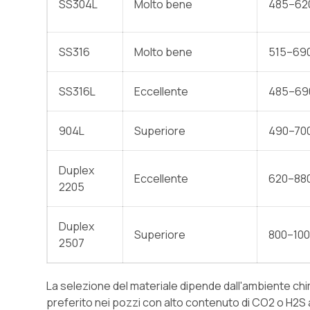
SS304L
Molto bene
485–62
SS316
Molto bene
515–69
SS316L
Eccellente
485–69
904L
Superiore
490–70
Duplex
Eccellente
620–88
2205
Duplex
Superiore
800–10
2507
La selezione del materiale dipende dall'ambiente ch
preferito nei pozzi con alto contenuto di CO2 o H2S 