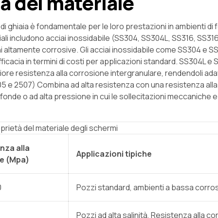
à del materiale
di ghiaia è fondamentale per le loro prestazioni in ambienti di
iali includono acciai inossidabile (SS304, SS304L, SS316, SS316
ni altamente corrosive. Gli acciai inossidabile come SS304 e S
ficacia in termini di costi per applicazioni standard. SS304L e
iore resistenza alla corrosione intergranulare, rendendoli adat
2205 e 2507) Combina ad alta resistenza con una resistenza alla
fonde o ad alta pressione in cui le sollecitazioni meccaniche e
prietà del materiale degli schermi
nza alla
Applicazioni tipiche
ne (Mpa)
0
Pozzi standard, ambienti a bassa corro
Pozzi ad alta salinità, Resistenza alla c