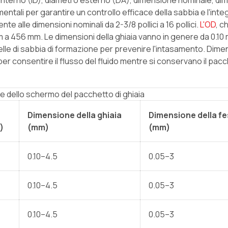
o interno (ID), diametro esterno (DA), dimensione nominale, d
mentali per garantire un controllo efficace della sabbia e l'integ
te alle dimensioni nominali da 2-3/8 pollici a 16 pollici.
L'OD
, c
 mm a 456 mm. Le dimensioni della ghiaia vanno in genere da 0.10
lle di sabbia di formazione per prevenire l'intasamento. Dimen
r consentire il flusso del fluido mentre si conservano il pacc
he dello schermo del pacchetto di ghiaia
Dimensione della ghiaia
Dimensione della f
)
(mm)
(mm)
0.10–4.5
0.05–3
0.10–4.5
0.05–3
0.10–4.5
0.05–3