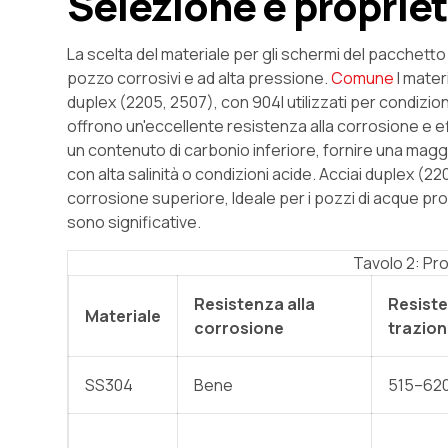
Selezione e propriet
La scelta del materiale per gli schermi del pacchetto 
pozzo corrosivi e ad alta pressione.
Comune
I mater
duplex (2205, 2507), con 904l utilizzati per condizio
offrono un'eccellente resistenza alla corrosione e ef
un contenuto di carbonio inferiore, fornire una magg
con alta salinità o condizioni acide. Acciai duplex (
corrosione superiore, Ideale per i pozzi di acque pro
sono significative.
Tavolo 2: Pro
Resistenza alla
Resiste
Materiale
corrosione
trazio
SS304
Bene
515–62