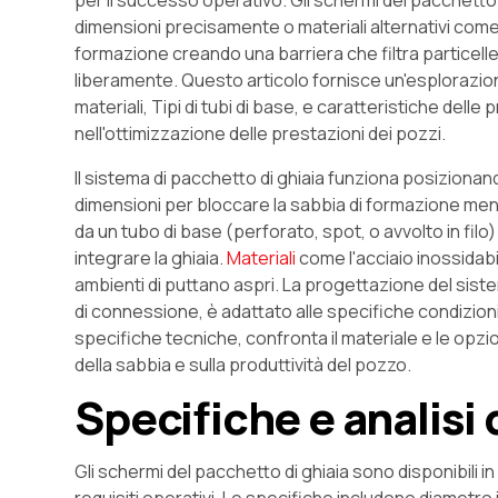
per il successo operativo. Gli schermi del pacchetto di 
dimensioni precisamente o materiali alternativi come s
formazione creando una barriera che filtra particelle
liberamente. Questo articolo fornisce un'esplorazion
materiali, Tipi di tubi di base, e caratteristiche delle
nell'ottimizzazione delle prestazioni dei pozzi.
Il sistema di pacchetto di ghiaia funziona posiziona
dimensioni per bloccare la sabbia di formazione men
da un tubo di base (perforato, spot, o avvolto in fil
integrare la ghiaia.
Materiali
come l'acciaio inossidabi
ambienti di puttano aspri. La progettazione del siste
di connessione, è adattato alle specifiche condizio
specifiche tecniche, confronta il materiale e le opzion
della sabbia e sulla produttività del pozzo.
Specifiche e analisi
Gli schermi del pacchetto di ghiaia sono disponibili 