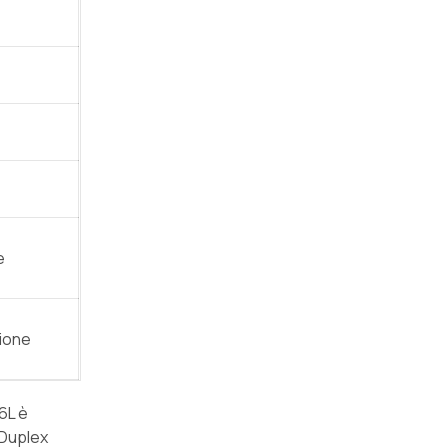
e
sione
6L è
 Duplex