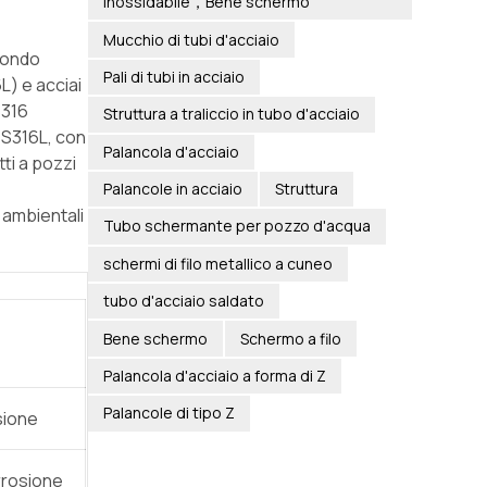
inossidabile，Bene schermo
Mucchio di tubi d'acciaio
 fondo
Pali di tubi in acciaio
L) e acciai
S316
Struttura a traliccio in tubo d'acciaio
 SS316L, con
Palancola d'acciaio
ti a pozzi
Palancole in acciaio
Struttura
 ambientali
Tubo schermante per pozzo d'acqua
schermi di filo metallico a cuneo
tubo d'acciaio saldato
Bene schermo
Schermo a filo
Palancola d'acciaio a forma di Z
Palancole di tipo Z
sione
orrosione