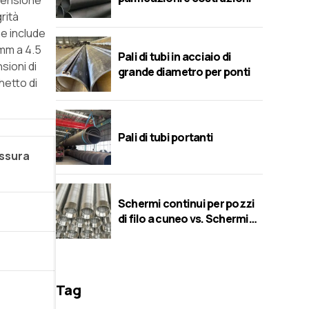
imensione
rità
he include
 mm a 4.5
Pali di tubi in acciaio di
sioni di
grande diametro per ponti
hetto di
Pali di tubi portanti
essura
Schermi continui per pozzi
di filo a cuneo vs. Schermi
perforati/a ponte/a fessura
Tag