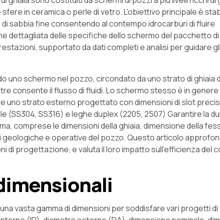
ghiaia sono costituiti da schermi di pozzi a più livelli ricchi di g
fere in ceramica o perle di vetro. L'obiettivo principale è stab
 di sabbia fine consentendo al contempo idrocarburi di fluire
e dettagliata delle specifiche dello schermo del pacchetto di 
 prestazioni, supportato da dati completi e analisi per guidare g
ndo uno schermo nel pozzo, circondato da uno strato di ghiaia d
tre consente il flusso di fluidi. Lo schermo stesso è in gene
o) e uno strato esterno progettato con dimensioni di slot preci
le (SS304, SS316) e leghe duplex (2205, 2507) Garantire la du
ma, comprese le dimensioni della ghiaia, dimensione della fessu
ni geologiche e operative del pozzo. Questo articolo approfon
i di progettazione, e valuta il loro impatto sull'efficienza del c
 dimensionali
in una vasta gamma di dimensioni per soddisfare vari progetti di