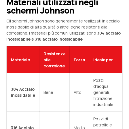
Materiali utilizzati negli
schermi Johnson
Gli schermi Johnson sono generalmente realizzati in acciaio
inossidabile di alta qualità o altre leghe resistenti alla
corrosione. I materiali più comuni utilizzati sono
304 acciaio
inossidabile
e
316 acciaio inossidabile
.
Resistenza
Materiale
alla
Forza
Ideale per
corrosione
Pozzi
d'acqua
304 Acciaio
Bene
Alto
generali,
inossidabile
filtrazione
industriale.
Pozzi di
petrolio e
316 Acciaio
Molto