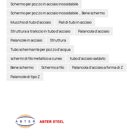
Schermo per pozzo in acciaio inossidabile
Schermo per pozzo in acciaio inossidabile，Bene schermo
Mucchio di tubi d'acciaio
Pali di tubi in acciaio
Struttura a traliccio in tubo d'acciaio
Palancola d'acciaio
Palancole in acciaio
Struttura
Tubo schermante per pozzo d'acqua
schermi di filo metallico a cuneo
tubo d'acciaio saldato
Bene schermo
Schermo a filo
Palancola d'acciaio a forma di Z
Palancole di tipo Z