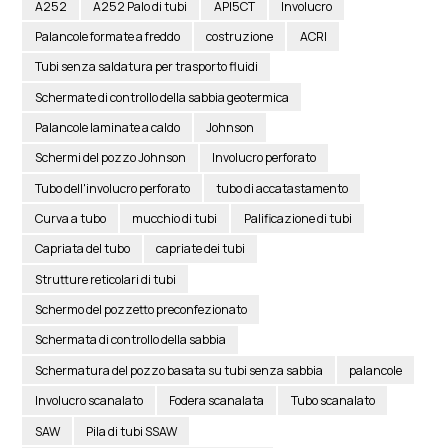
A252
A252 Palo di tubi
API5CT
Involucro
Palancole formate a freddo
costruzione
ACRI
Tubi senza saldatura per trasporto fluidi
Schermate di controllo della sabbia geotermica
Palancole laminate a caldo
Johnson
Schermi del pozzo Johnson
Involucro perforato
Tubo dell'involucro perforato
tubo di accatastamento
Curva a tubo
mucchio di tubi
Palificazione di tubi
Capriata del tubo
capriate dei tubi
Strutture reticolari di tubi
Schermo del pozzetto preconfezionato
Schermata di controllo della sabbia
Schermatura del pozzo basata su tubi senza sabbia
palancole
Involucro scanalato
Fodera scanalata
Tubo scanalato
SAW
Pila di tubi SSAW