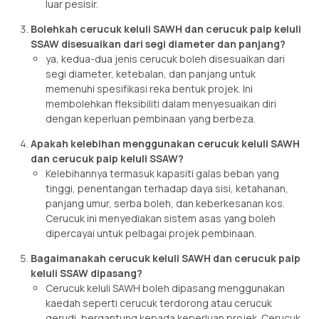
luar pesisir.
Bolehkah cerucuk keluli SAWH dan cerucuk paip keluli
SSAW disesuaikan dari segi diameter dan panjang?
ya, kedua-dua jenis cerucuk boleh disesuaikan dari
segi diameter, ketebalan, dan panjang untuk
memenuhi spesifikasi reka bentuk projek. Ini
membolehkan fleksibiliti dalam menyesuaikan diri
dengan keperluan pembinaan yang berbeza.
Apakah kelebihan menggunakan cerucuk keluli SAWH
dan cerucuk paip keluli SSAW?
Kelebihannya termasuk kapasiti galas beban yang
tinggi, penentangan terhadap daya sisi, ketahanan,
panjang umur, serba boleh, dan keberkesanan kos.
Cerucuk ini menyediakan sistem asas yang boleh
dipercayai untuk pelbagai projek pembinaan.
Bagaimanakah cerucuk keluli SAWH dan cerucuk paip
keluli SSAW dipasang?
Cerucuk keluli SAWH boleh dipasang menggunakan
kaedah seperti cerucuk terdorong atau cerucuk
gerudi, bergantung kepada keperluan projek. Cerucuk