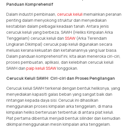
Panduan Komprehensif
Dalam industri pembinaan,
cerucuk keluli
memainkan peranan
penting dalam menyokong struktur dan menyediakan
kestabilan dalam pelbagai keadaan tanah. Antara jenis
cerucuk keluli yang berbeza, SAWH (Heliks Kimpalan Arka
Tenggelam) cerucuk keluli dan
SSAW
(Arka Terendam
Lingkaran Dikimpal) cerucuk paip keluli digunakan secara
meluas kerana kekuatan dan ketahanannya yang luar biasa.
Dalam panduan komprehensif ini, kita akan meneroka ciri-ciri,
proses pembuatan, aplikasi, dan kelebihan cerucuk keluli
SAWH dan
paip keluli SSAW
longgokan.
Cerucuk Keluli SAWH: Ciri-ciri dan Proses Pengilangan
Cerucuk keluli SAWH terkenal dengan bentuk heliksnya, yang
menyediakan kapasiti galas beban yang sangat baik dan
rintangan kepada daya sisi. Cerucuk ini dihasilkan
menggunakan proses kimpalan arka tenggelam, di mana
kimpalan heliks berterusan terbentuk di antara plat keluli.
Plat pertama dibentuk menjadi bentuk silinder dan kemudian
dikimpal menggunakan mesin kimpalan arka tenggelam.