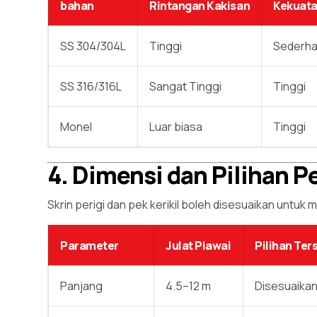
bahan
Rintangan Kakisan
Kekuat
SS 304/304L
Tinggi
Sederh
SS 316/316L
Sangat Tinggi
Tinggi
Monel
Luar biasa
Tinggi
4. Dimensi dan Pilihan 
Skrin perigi dan pek kerikil boleh disesuaikan untuk
Parameter
Julat Piawai
Pilihan Ter
Panjang
4.5–12 m
Disesuaikan