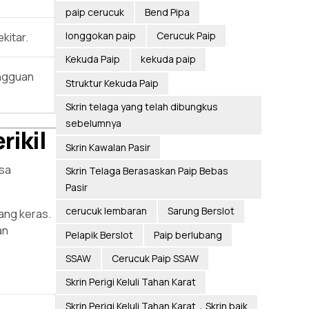
paip cerucuk
Bend Pipa
longgokan paip
Cerucuk Paip
kitar.
Kekuda Paip
kekuda paip
ngguan
Struktur Kekuda Paip
Skrin telaga yang telah dibungkus
sebelumnya
rikil
Skrin Kawalan Pasir
asa
Skrin Telaga Berasaskan Paip Bebas
Pasir
cerucuk lembaran
Sarung Berslot
ang keras.
an
Pelapik Berslot
Paip berlubang
SSAW
Cerucuk Paip SSAW
Skrin Perigi Keluli Tahan Karat
Skrin Perigi Keluli Tahan Karat，Skrin baik