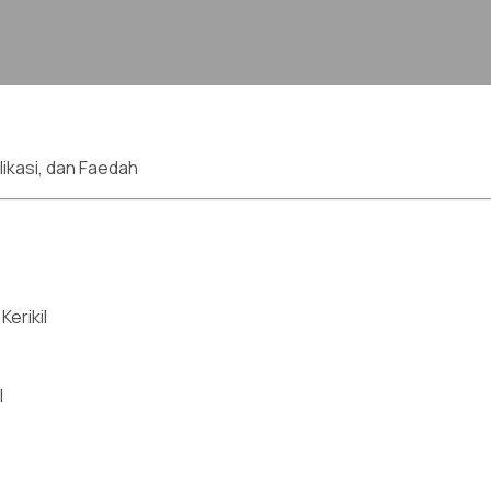
plikasi, dan Faedah
erikil
l