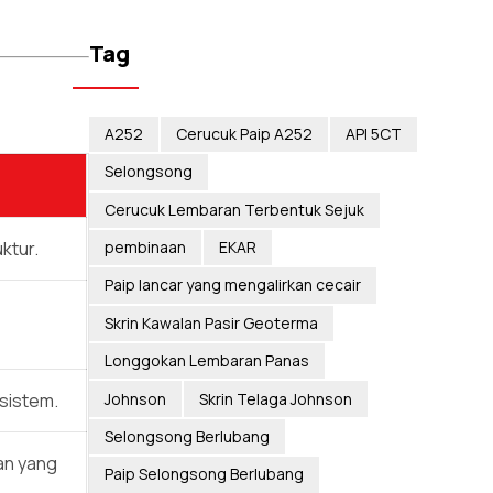
Tag
A252
Cerucuk Paip A252
API 5CT
Selongsong
Cerucuk Lembaran Terbentuk Sejuk
pembinaan
EKAR
ktur.
Paip lancar yang mengalirkan cecair
Skrin Kawalan Pasir Geoterma
Longgokan Lembaran Panas
Johnson
Skrin Telaga Johnson
sistem.
Selongsong Berlubang
an yang
Paip Selongsong Berlubang