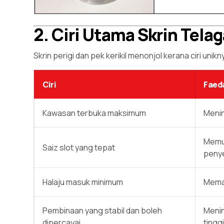
2. Ciri Utama Skrin Telag
Skrin perigi dan pek kerikil menonjol kerana ciri unikn
Ciri
Faed
Kawasan terbuka maksimum
Menin
Memud
Saiz slot yang tepat
peny
Halaju masuk minimum
Memas
Pembinaan yang stabil dan boleh
Menin
dipercayai
tinggi