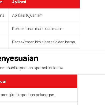
an
Aplikasi
ana
Aplikasi tujuan am.
Persekitaran marin dan masin.
Persekitaran kimia berasid dan keras.
Penyesuaian
 memenuhi keperluan operasi tertentu:
suai
 mengikut keperluan pelanggan.