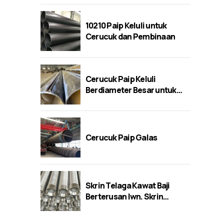
10210 Paip Keluli untuk
Cerucuk dan Pembinaan
Cerucuk Paip Keluli
Berdiameter Besar untuk
Jambatan
Cerucuk Paip Galas
Skrin Telaga Kawat Baji
Berterusan lwn. Skrin
Berlubang/Jambatan/Slot