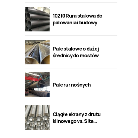
10210 Rura stalowa do
palowania i budowy
Pale stalowe o dużej
średnicy do mostów
Pale rur nośnych
Ciągłe ekrany z drutu
klinowego vs. Sita
perforowane/mostkowe/szczelinow