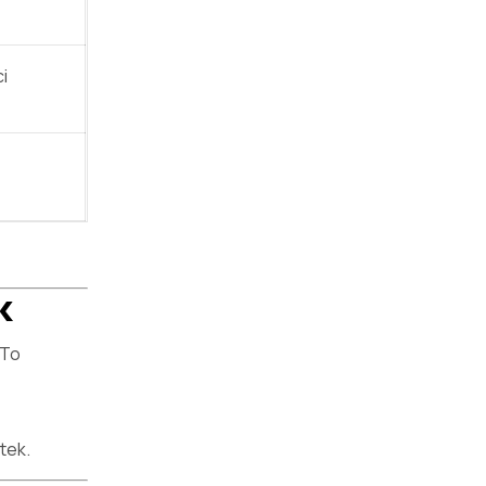
i
k
 To
tek.