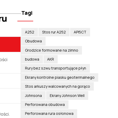
Tagi
ru
A252
Stos rur A252
API5CT
Obudowa
Grodzice formowane na zimno
budowa
AKR
ości
Rury bez szwu transportujące płyn
Ekrany kontrolne piasku geotermalnego
Stos arkuszy walcowanych na gorąco
Johnsona
Ekrany Johnson Well
Perforowana obudowa
Perforowana rura osłonowa
ości.