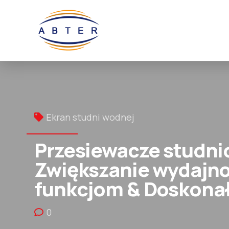
Ekran studni wodnej
Przesiewacze studnio
Zwiększanie wydajno
funkcjom & Doskonał
0