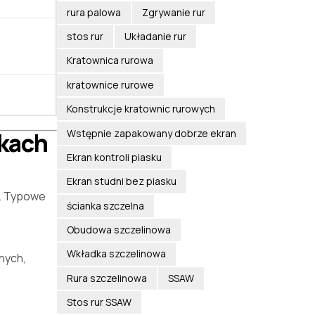
rura palowa
Zgrywanie rur
stos rur
Układanie rur
Kratownica rurowa
kratownice rurowe
Konstrukcje kratownic rurowych
Wstępnie zapakowany dobrze ekran
rkach
Ekran kontroli piasku
Ekran studni bez piasku
i. Typowe
ścianka szczelna
Obudowa szczelinowa
Wkładka szczelinowa
nych,
Rura szczelinowa
SSAW
Stos rur SSAW