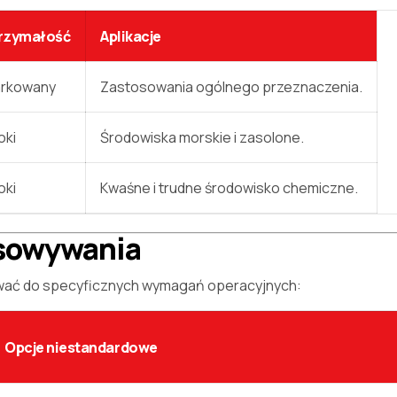
rzymałość
Aplikacje
arkowany
Zastosowania ogólnego przeznaczenia.
oki
Środowiska morskie i zasolone.
oki
Kwaśne i trudne środowisko chemiczne.
osowywania
ować do specyficznych wymagań operacyjnych:
Opcje niestandardowe