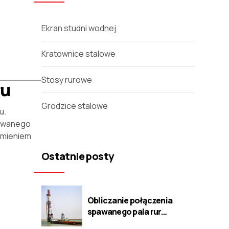
Ekran studni wodnej
Kratownice stalowe
Stosy rurowe
ru
Grodzice stalowe
u.
erwanego
kamieniem
Ostatnie posty
Obliczanie połączenia
spawanego pala rur
stalowych