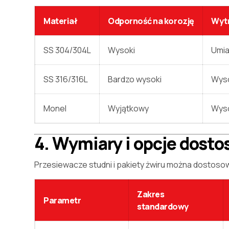
Materiał
Odporność na korozję
Wyt
SS 304/304L
Wysoki
Umi
SS 316/316L
Bardzo wysoki
Wys
Monel
Wyjątkowy
Wys
4. Wymiary i opcje dost
Przesiewacze studni i pakiety żwiru można dostos
Zakres
Parametr
standardowy