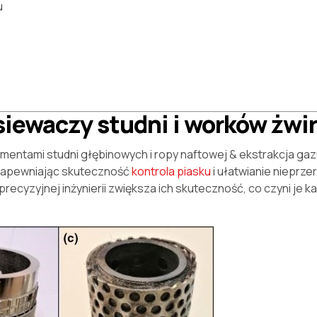
u
siewaczy studni i worków żwi
ementami studni głębinowych i ropy naftowej & ekstrakcja gaz
, zapewniając skuteczność
kontrola piasku
i ułatwianie nieprz
recyzyjnej inżynierii zwiększa ich skuteczność, co czyni je 