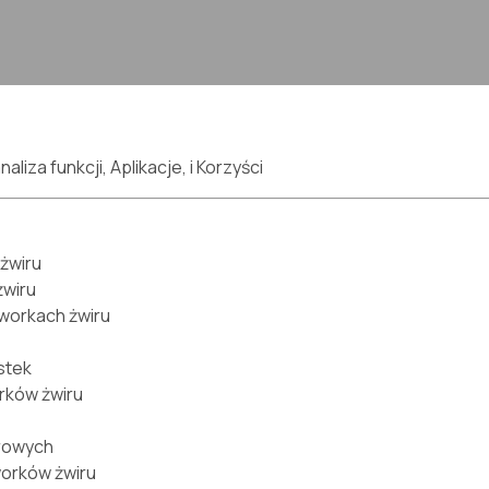
iza funkcji, Aplikacje, i Korzyści
żwiru
żwiru
 workach żwiru
stek
orków żwiru
irowych
worków żwiru