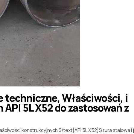
 techniczne, Właściwości, i
 API 5L X52 do zastosowań z
aściwości konstrukcyjnych
$\text{API 5L X52}$
rura stalowa i