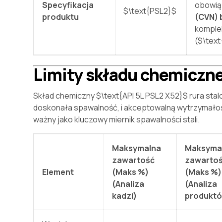
Specyfikacja
obowi
$\text{PSL2}$
produktu
(CVN) 
komple
(
$\tex
Limity składu chemiczn
Skład chemiczny
$\text{API 5L PSL2 X52}$
rura sta
doskonała spawalność, i akceptowalną wytrzymałoś
ważny jako kluczowy miernik spawalności stali.
Maksymalna
Maksyma
zawartość
zawarto
Element
(Maks %)
(Maks %)
(Analiza
(Analiza
kadzi)
produkt