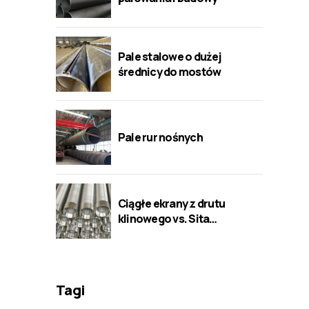
Pale stalowe o dużej
średnicy do mostów
Pale rur nośnych
Ciągłe ekrany z drutu
klinowego vs. Sita
perforowane/mostkowe/szczelinow
Tagi