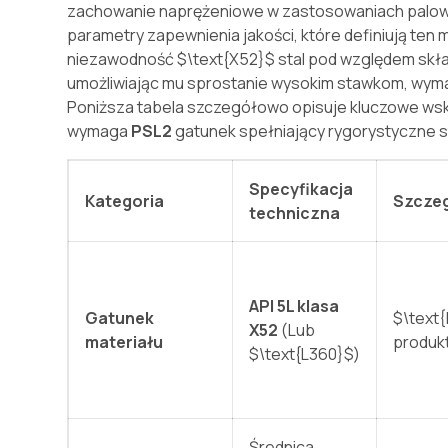
zachowanie naprężeniowe w zastosowaniach palowyc
parametry zapewnienia jakości, które definiują ten
niezawodność
$\text{X52}$
stal pod względem skł
umożliwiając mu sprostanie wysokim stawkom, wymag
Poniższa tabela szczegółowo opisuje kluczowe wsk
wymaga
PSL2
gatunek spełniający rygorystyczne 
Specyfikacja
Kategoria
Szcze
techniczna
API 5L klasa
Gatunek
$\text
X52
(Lub
materiału
produk
$\text{L360}$
)
Średnica