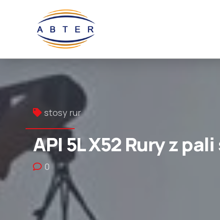
stosy rur
API 5L X52 Rury z pal
0