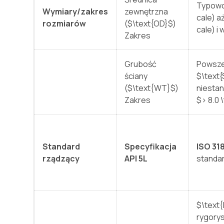
Typow
Wymiary/zakres
zewnętrzna
cale) a
rozmiarów
(
$\text{OD}$
)
cale) i 
Zakres
Grubość
Powsz
ściany
$\text{
(
$\text{WT}$
)
niesta
Zakres
$> 8.0 
Standard
Specyfikacja
ISO 31
rządzący
API 5L
standa
$\text
rygorys