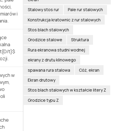
ności,
Stalowy stos rur
Pale rur stalowych
zmiarów i
Konstrukcja kratownic z rur stalowych
nia.
Stos blach stalowych
ące
Grodzice stalowe
Struktura
kalna
Rura ekranowa studni wodnej
t{D/t}$
ozji.
ekrany z drutu klinowego
spawana rura stalowa
Cóż, ekran
owych w
Ekran drutowy
owym,
owo
Stos blach stalowych w kształcie litery Z
oli
Grodzice typu Z
uche
ich