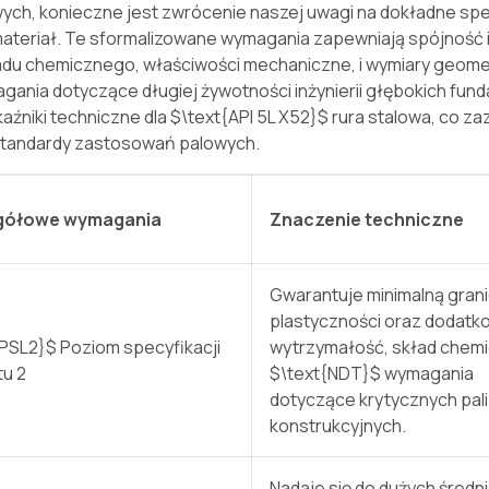
h, konieczne jest zwrócenie naszej uwagi na dokładne spec
 materiał. Te sformalizowane wymagania zapewniają spójność 
adu chemicznego, właściwości mechaniczne, i wymiary geome
ania dotyczące długiej żywotności inżynierii głębokich fun
aźniki techniczne dla
$\text{API 5L X52}$
rura stalowa, co z
standardy zastosowań palowych.
gółowe wymagania
Znaczenie techniczne
Gwarantuje minimalną gran
plastyczności oraz dodatk
{PSL2}$
Poziom specyfikacji
wytrzymałość, skład chemic
tu 2
$\text{NDT}$
wymagania
dotyczące krytycznych pali
konstrukcyjnych.
Nadaje się do dużych średni