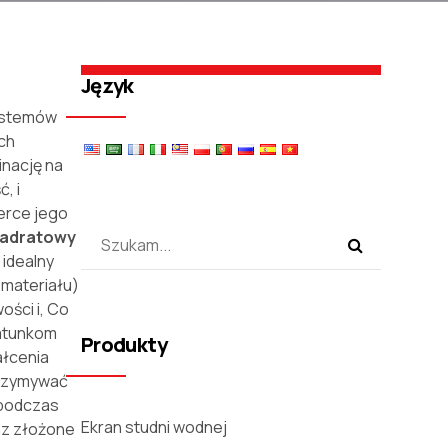
Język
systemów
ch
inację na
, i
erce jego
kwadratowy
 idealny
 materiału)
ości i, Co
gatunkom
Produkty
ałcenia
trzymywać
 podczas
Ekran studni wodnej
az złożone