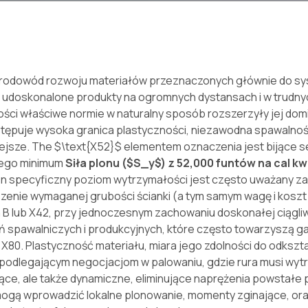
ny rodowód rozwoju materiałów przeznaczonych głównie do 
 i udoskonalone produkty na ogromnych dystansach i w trudny
wości właściwe normie w naturalny sposób rozszerzyły jej dom
ystępuje wysoka granica plastyczności, niezawodna spawalność
ejsze. The
$\text{X52}$
elementem oznaczenia jest bijące s
onego minimum
Siła plonu (
$S_y$
) z 52,000 funtów na cal 
en specyficzny poziom wytrzymałości jest często uważany za
szenie wymaganej grubości ścianki (a tym samym wagę i koszt
a B lub X42, przy jednoczesnym zachowaniu doskonałej ciągliw
ań spawalniczych i produkcyjnych, które często towarzyszą 
ub X80. Plastyczność materiału, miara jego zdolności do odkszt
iepodlegającym negocjacjom w palowaniu, gdzie rura musi wy
ające, ale także dynamiczne, eliminujące naprężenia powstałe
 mogą wprowadzić lokalne plonowanie, momenty zginające, or