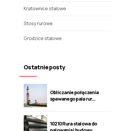
Kratownice stalowe
Stosy rurowe
Grodzice stalowe
Ostatnie posty
Obliczanie połączenia
spawanego pala rur
stalowych
10210 Rura stalowa do
palowania i budowy