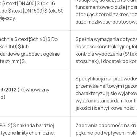
o
$\text{DN 400}$
(ok. 16
fundamentowe o dużej noś
ż do
$\text{DN 1500}$
(ok. 60
oferując szeroki zakres ro
większy.
duże możliwości dostosowa
echnie
$\text{Sch 40}$
Do
Spełnia wymagania dotycz
Sch 160}$
lub
nośności konstrukcyjnej, lo
ndardowe grubości; ogólnie
kontrola wyboczenia (
$\tex
\text{ mm}$
.
stosunek), i dodatek do kor
Specyfikacja rur przewod
przemyśle naftowym i gaz
83:2012
(Równoważny
charakteryzują się wyjątk
rd)
wysokimi standardami kontr
jakości i identyfikowalności.
{PSL2}$
nakłada bardziej
Zapewnia odporność na kr
tyczne limity chemiczne,
pękanie pod wpływem nisk