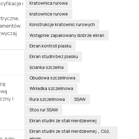
Kratownica rurowa
yfikacje i
i
kratownice rurowe
tryczne,
Konstrukcje kratownic rurowych
damentów.
azwyczaj
Wstępnie zapakowany dobrze ekran
Ekran kontroli piasku
Ekran studni bez piasku
ścianka szczelna
Obudowa szczelinowa
icę
Wkładka szczelinowa
ową
zny, I
Rura szczelinowa
SSAW
Stos rur SSAW
Ekran studni ze stali nierdzewnej
Ekran studni ze stali nierdzewnej，Cóż,
c, pale
ekran