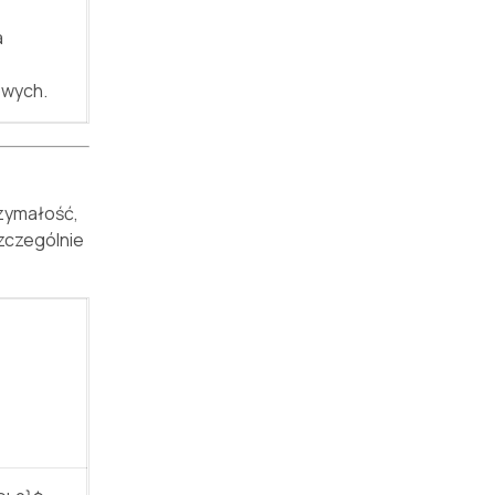
a
owych.
rzymałość,
zczególnie