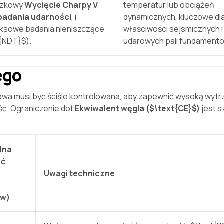
ązkowy
Wycięcie Charpy V
temperatur lub obciążeń
badania udarności
, i
dynamicznych, kluczowe dl
ksowe badania nieniszczące
właściwości sejsmicznych i
t{NDT}$
).
udarowych pali fundament
ego
lowa musi być ściśle kontrolowana, aby zapewnić wysoką wyt
ć. Ograniczenie dot
Ekwiwalent węgla (
$\text{CE}$
)
jest s
lna
ść
Uwagi techniczne
ów)