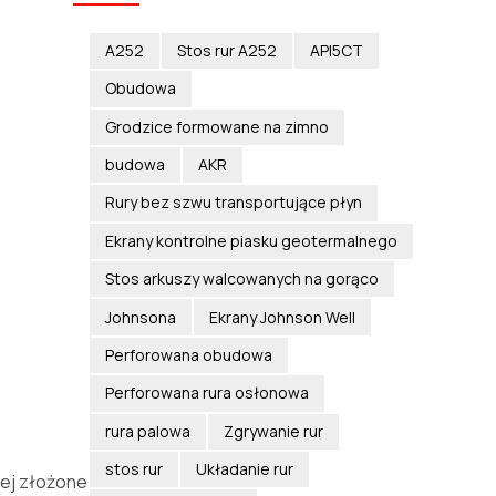
A252
Stos rur A252
API5CT
Obudowa
Grodzice formowane na zimno
budowa
AKR
Rury bez szwu transportujące płyn
Ekrany kontrolne piasku geotermalnego
Stos arkuszy walcowanych na gorąco
Johnsona
Ekrany Johnson Well
Perforowana obudowa
Perforowana rura osłonowa
rura palowa
Zgrywanie rur
stos rur
Układanie rur
 jej złożone