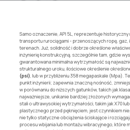
Samo oznaczenie, API 5L, reprezentuje historycz
transportu rurociągami - przenoszących ropę, gaz,
terenach. Już, solidność i dobrze określone właści
inżynierię konstrukcyjną, szczególnie tam, gdzie w
gwarantowana minimalna wytrzymałość są najważni
strukturalnego uroku, ilościowe określenie określ
(psi)
, lub w przybliżeniu 358 megapaskale (Mpa). T
punkt inżynierii; zapewnia znaczną nośność, zmniej
w porównaniu do niższych gatunków, takich jak klas
najważniejsze, unikanie bardziej złożonych wymag
stali o ultrawysokiej wytrzymałości, takim jak X70 l
plastycznego przed pęknięciem, jest czynnikiem n
nie tylko statyczne obciążenia ściskające i rozciąg
procesu wbijania lub montażu wibracyjnego, które