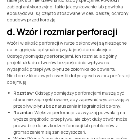
takie jak stal nierdzewna lub stopy specjalne. Powłoki i
zabiegi antykorozyjne, takie jak cynkowanie lub powłoka
epoksydowa, są często stosowane w celu dalszej ochrony
obudowy przed korozją.
d. Wzór i rozmiar perforacji
Wzór i wielkość perforacji w rurze osłonowej są niezbędne
do osiągnięcia optymalnej wydajności produkcyjnej.
Odstępy pomiędzy perforacjami, ich rozmiar, a ogólny
projekt układu otworów bezpośrednio wpływa na
wydajność przepływu płynu ze zbiornika do odwiertu.
Niektóre z kluczowych kwestii dotyczących wzoru perforacji
obejmują:
Rozstaw:
Odstępy pomiędzy perforacjami muszą być
starannie zaprojektowane, aby zapewnić wystarczający
przepływ płynu bez naruszania integralności osłony.
Rozmiar:
Większe perforacje zazwyczaj pozwalają na
wyższe prędkości przepływu, ale zbyt duży otwór może
prowadzić do uszkodzeń formacji lub problemów z
gromadzeniem się zanieczyszczeń.
Wzór:
Różne formacje mogą wymagać różnych wzorów