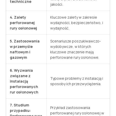
techniczne
jakości.
4. Zalety
Kluczowe zalety w zakresie
perforowanej
wydajności, bezpieczeństwo, i
rury osłonowej
wydajność.
5. Zastosowania
Scenariusze poszukiwawczo-
w przemyśle
wydobywcze, w których
naftowym i
kluczowe znaczenie mają
gazowym
perforowane rury osłonowe.
6. Wyzwania
związane z
Typowe problemy z instalacją i
instalacją
sposoby ich przezwyciężenia.
perforowanych
rur osłonowych
7. Studium
Przykład zastosowania
przypadku:
perforowanej rury osłonowej w
Perforowana rura