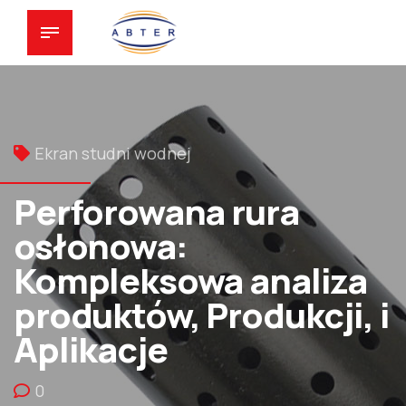
Ekran studni wodnej
Perforowana rura
osłonowa:
Kompleksowa analiza
produktów, Produkcji, i
Aplikacje
0