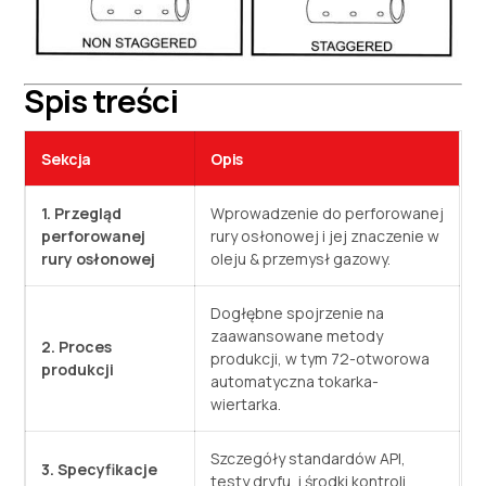
Spis treści
Sekcja
Opis
1. Przegląd
Wprowadzenie do perforowanej
perforowanej
rury osłonowej i jej znaczenie w
rury osłonowej
oleju & przemysł gazowy.
Dogłębne spojrzenie na
zaawansowane metody
2. Proces
produkcji, w tym 72-otworowa
produkcji
automatyczna tokarka-
wiertarka.
Szczegóły standardów API,
3. Specyfikacje
testy dryfu, i środki kontroli