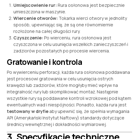
Umiejscowienie rur:
Rura osłonowa jest bezpiecznie
umieszczona w maszynie.
Wiercenie otworów:
Tokarka wierci otwory w jednolity
sposób, upewniając się, że są one równomiernie
rozłożone na całej długości rury.
Czyszczenie:
Po wierceniu, rura osłonowa jest
czyszczona w celu usunięcia wszelkich zanieczyszczeń i
zadziorów pozostałych po procesie wiercenia.
Gratowanie i kontrola
Po wywierceniu perforacji, każda rura osłonowa poddawana
jest procesowi gratowania w celu usunięcia ostrych
krawędzi lub zadziorów, które mogłyby mieć wpływ na
integralność rury lub skomplikować montaż. Następnie
wszystkie rury są poddawane kontroli wzrokowej pod kątem
ewentualnych wad i niespójności. Ponadto, każda rura jest
testowany w dryfie
aby upewnić się, że spełnia wymagania
API (Amerykański Instytut Naftowy) standardy dotyczące
średnicy wewnętrznej i dokładności wymiarowej.
3. Specyfikacje techniczne