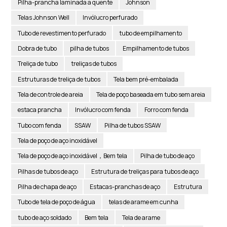
Pilha-prancha laminada a quente
Johnson
Telas Johnson Well
Invólucro perfurado
Tubo de revestimento perfurado
tubo de empilhamento
Dobra de tubo
pilha de tubos
Empilhamento de tubos
Treliça de tubo
treliças de tubos
Estruturas de treliça de tubos
Tela bem pré-embalada
Tela de controle de areia
Tela de poço baseada em tubo sem areia
estaca prancha
Invólucro com fenda
Forro com fenda
Tubo com fenda
SSAW
Pilha de tubos SSAW
Tela de poço de aço inoxidável
Tela de poço de aço inoxidável，Bem tela
Pilha de tubo de aço
Pilhas de tubos de aço
Estrutura de treliças para tubos de aço
Pilha de chapa de aço
Estacas-pranchas de aço
Estrutura
Tubo de tela de poço de água
telas de arame em cunha
tubo de aço soldado
Bem tela
Tela de arame