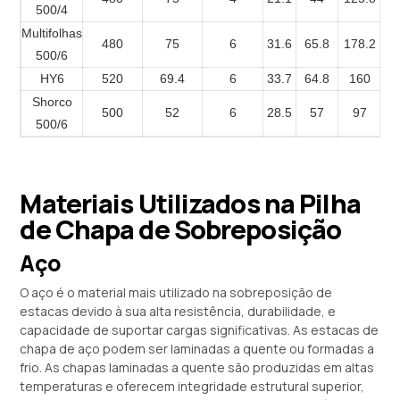
500/4
Multifolhas
480
75
6
31.6
65.8
178.2
500/6
HY6
520
69.4
6
33.7
64.8
160
Shorco
500
52
6
28.5
57
97
500/6
Materiais Utilizados na Pilha
de Chapa de Sobreposição
Aço
O aço é o material mais utilizado na sobreposição de
estacas devido à sua alta resistência, durabilidade, e
capacidade de suportar cargas significativas. As estacas de
chapa de aço podem ser laminadas a quente ou formadas a
frio. As chapas laminadas a quente são produzidas em altas
temperaturas e oferecem integridade estrutural superior,