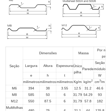
Por metr
Dimensões
Massa
pare
Seção
D
Largura
Altura
Espessura
Seção
Único
Parede
módulo
Mo
pilha
e
h
t
W
2
3
milímetros
milímetros
milímetros
Kg/m
kg/m
cm
/m
K
M6
394
38
3.55
12.5
31.2
46.6
M8
585
50
6
31.79
54.29
93
M12
550
87.5
6
31.79
57.8
182
Multifolhas
480
75
4
21.1
44
125.8