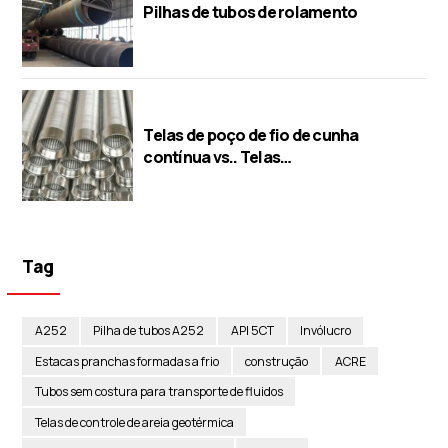
Pilhas de tubos de rolamento
Telas de poço de fio de cunha
contínua vs.. Telas
perfuradas/ponte/slot
Tag
A252
Pilha de tubos A252
API 5CT
Invólucro
Estacas pranchas formadas a frio
construção
ACRE
Tubos sem costura para transporte de fluidos
Telas de controle de areia geotérmica