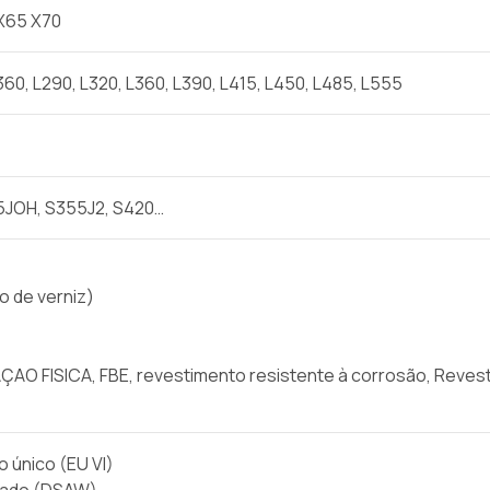
 X65 X70
L360, L290, L320, L360, L390, L415, L450, L485, L555
5JOH, S355J2, S420…
o de verniz)
O FISICA, FBE, revestimento resistente à corrosão, Reves
 único (EU VI)
dado (DSAW)