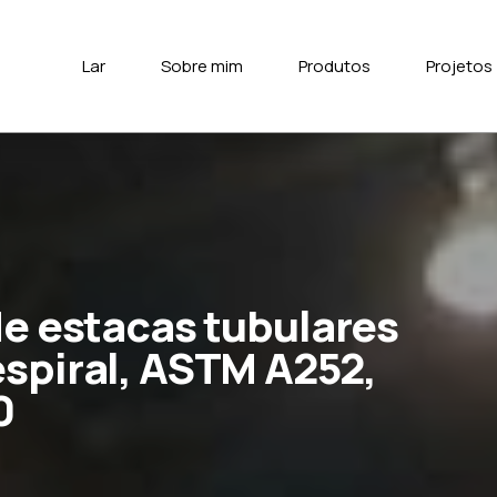
Lar
Sobre mim
Produtos
Projetos
de estacas tubulares
spiral, ASTM A252,
0