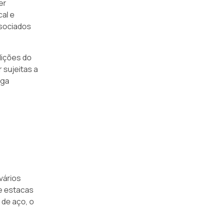
er
cal e
ssociados
dições do
 sujeitas a
rga
vários
de estacas
 de aço, o