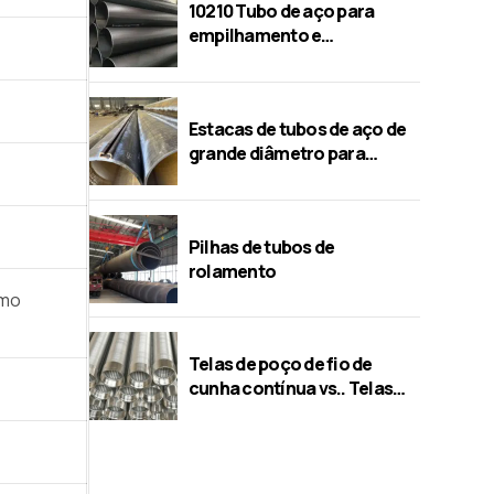
10210 Tubo de aço para
empilhamento e
construção
Estacas de tubos de aço de
grande diâmetro para
pontes
Pilhas de tubos de
rolamento
omo
Telas de poço de fio de
cunha contínua vs.. Telas
perfuradas/ponte/slot