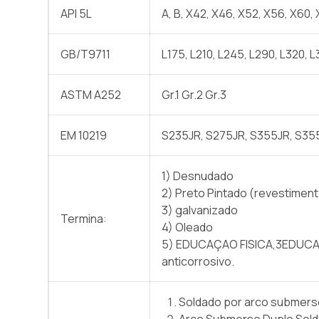
API 5L
A, B, X42, X46, X52, X56, X60,
GB/T9711
L175, L210, L245, L290, L320, 
ASTM A252
Gr.1 Gr.2 Gr.3
EM 10219
S235JR, S275JR, S355JR, S35
1) Desnudado
2) Preto Pintado (revestiment
3) galvanizado
Termina:
4) Oleado
5) EDUCAÇAO FISICA,3EDUCAÇA
anticorrosivo.
Soldado por arco submerso
Arco Submerso Duplo Sol