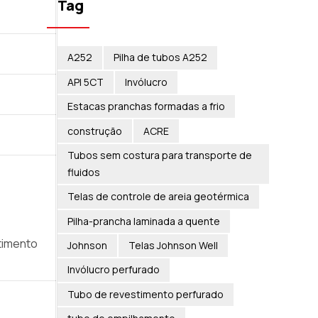
Tag
A252
Pilha de tubos A252
API 5CT
Invólucro
Estacas pranchas formadas a frio
construção
ACRE
Tubos sem costura para transporte de
fluidos
Telas de controle de areia geotérmica
Pilha-prancha laminada a quente
timento
Johnson
Telas Johnson Well
Invólucro perfurado
Tubo de revestimento perfurado