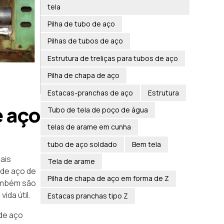
tela
Pilha de tubo de aço
Pilhas de tubos de aço
Estrutura de treliças para tubos de aço
Pilha de chapa de aço
Estacas-pranchas de aço
Estrutura
e aço
Tubo de tela de poço de água
telas de arame em cunha
tubo de aço soldado
Bem tela
ais
Tela de arame
 de aço de
Pilha de chapa de aço em forma de Z
também são
ida útil.
Estacas pranchas tipo Z
 de aço