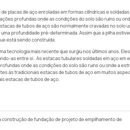
e placas de aço enroladas em formas cilíndricas e soldadas e
ações profundas onde as condições do solo são ruins ou ond
 estacas de tubos de aço são normalmente cravadas no solo 
r uma profundidade pré-determinada. Assim que a pilha estiver
que está sendo construída.
ma tecnologia mais recente que surgiu nos últimos anos. Eles
ando-as entre si.. As estacas tubulares soldadas em aço em e
ofundas onde as condições do solo são ruins ou onde a estr
tes às tradicionais estacas de tubos de aço em muitos aspe
ais estacas de tubos de aço.
ra construção de fundação de projeto de empilhamento de