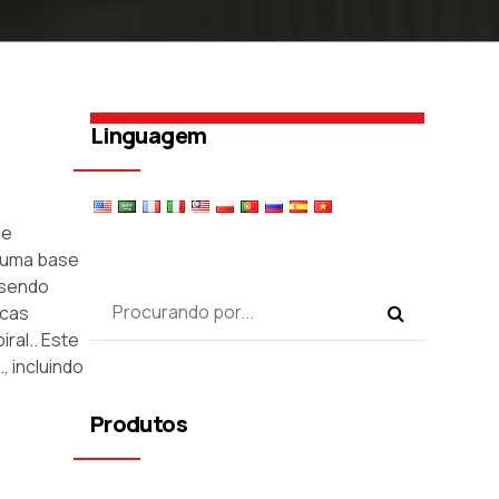
Linguagem
de
m uma base
 sendo
acas
ral.. Este
, incluindo
Produtos