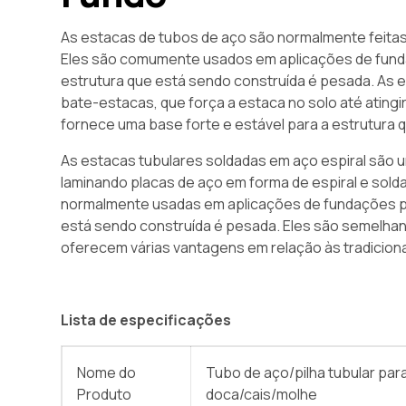
As estacas de tubos de aço são normalmente feitas d
Eles são comumente usados ​​em aplicações de fund
estrutura que está sendo construída é pesada. As
bate-estacas, que força a estaca no solo até atingi
fornece uma base forte e estável para a estrutura 
As estacas tubulares soldadas em aço espiral são u
laminando placas de aço em forma de espiral e sold
normalmente usadas em aplicações de fundações pr
está sendo construída é pesada. Eles são semelhan
oferecem várias vantagens em relação às tradicion
Lista de especificações
Nome do
Tubo de aço/pilha tubular pa
Produto
doca/cais/molhe