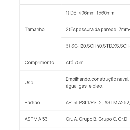
1) DE: 406mm-1560mm
Tamanho
2)Espessura da parede: 7m
3) SCH20,SCH40,STD,XS,SCH
Comprimento
Até 75m
Empilhando,construção naval, 
Uso
água, gás, e óleo.
Padrão
API 5L PSL1/PSL2 , ASTM A252
ASTM A 53
Gr.. A, Grupo B, Grupo C, Gr.D