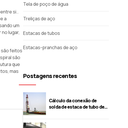
Tela de poço de água
ntre si..
e a
Treliças de aço
usando um
 no lugar,
Estacas de tubos
Estacas-pranchas de aço
 são feitos
spiral são
utura que
ctos, mas
Postagens recentes
Cálculo da conexão de
solda de estaca de tubo de
aço