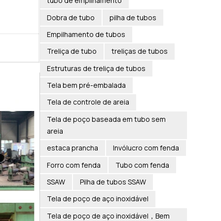
tubo de empilhamento
Dobra de tubo
pilha de tubos
Empilhamento de tubos
Treliça de tubo
treliças de tubos
Estruturas de treliça de tubos
Tela bem pré-embalada
Tela de controle de areia
Tela de poço baseada em tubo sem
areia
estaca prancha
Invólucro com fenda
Forro com fenda
Tubo com fenda
SSAW
Pilha de tubos SSAW
Tela de poço de aço inoxidável
Tela de poço de aço inoxidável，Bem