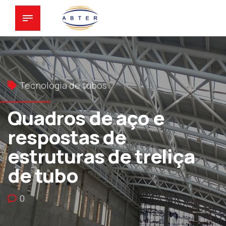
Tecnologia de tubos
Quadros de aço e
respostas de
estruturas de treliça
de tubo
0