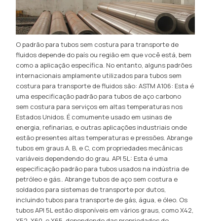
O padrão para tubos sem costura para transporte de
fluidos depende do país ou região em que você está, bem
como a aplicação específica. No entanto, alguns padrões
internacionais amplamente utilizados para tubos sem
costura para transporte de fluidos são: ASTM A106: Esta é
uma especificação padrão para tubos de aço carbono
sem costura para serviços em altas temperaturas nos
Estados Unidos. É comumente usado em usinas de
energia, refinarias, e outras aplicações industriais onde
estão presentes altas temperaturas e pressões. Abrange
tubos em graus A, B, e C, com propriedades mecânicas
variáveis ​​dependendo do grau. API 5L: Esta é uma
especificação padrão para tubos usados ​​na indústria de
petróleo e gás.. Abrange tubos de aço sem costura e
soldados para sistemas de transporte por dutos,
incluindo tubos para transporte de gás, água, e óleo. Os
tubos API 5L estão disponíveis em vários graus, como X42,
X52, X60, e X65, dependendo das propriedades do