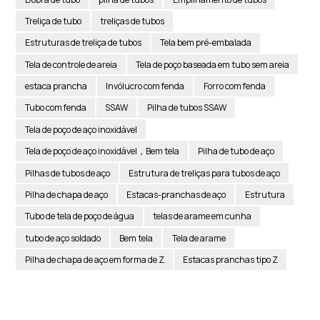
Treliça de tubo
treliças de tubos
Estruturas de treliça de tubos
Tela bem pré-embalada
Tela de controle de areia
Tela de poço baseada em tubo sem areia
estaca prancha
Invólucro com fenda
Forro com fenda
Tubo com fenda
SSAW
Pilha de tubos SSAW
Tela de poço de aço inoxidável
Tela de poço de aço inoxidável，Bem tela
Pilha de tubo de aço
Pilhas de tubos de aço
Estrutura de treliças para tubos de aço
Pilha de chapa de aço
Estacas-pranchas de aço
Estrutura
Tubo de tela de poço de água
telas de arame em cunha
tubo de aço soldado
Bem tela
Tela de arame
Pilha de chapa de aço em forma de Z
Estacas pranchas tipo Z