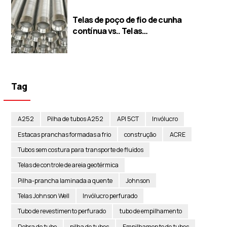
Telas de poço de fio de cunha
contínua vs.. Telas
perfuradas/ponte/slot
Tag
A252
Pilha de tubos A252
API 5CT
Invólucro
Estacas pranchas formadas a frio
construção
ACRE
Tubos sem costura para transporte de fluidos
Telas de controle de areia geotérmica
Pilha-prancha laminada a quente
Johnson
Telas Johnson Well
Invólucro perfurado
Tubo de revestimento perfurado
tubo de empilhamento
Dobra de tubo
pilha de tubos
Empilhamento de tubos