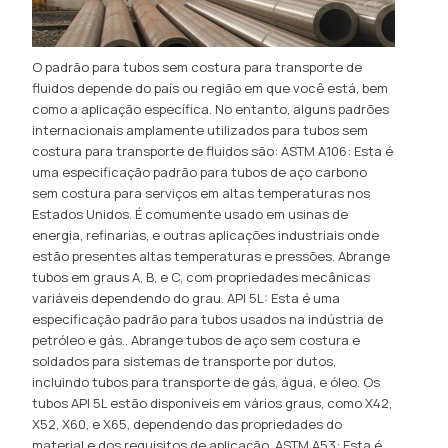
O padrão para tubos sem costura para transporte de
fluidos depende do país ou região em que você está, bem
como a aplicação específica. No entanto, alguns padrões
internacionais amplamente utilizados para tubos sem
costura para transporte de fluidos são: ASTM A106: Esta é
uma especificação padrão para tubos de aço carbono
sem costura para serviços em altas temperaturas nos
Estados Unidos. É comumente usado em usinas de
energia, refinarias, e outras aplicações industriais onde
estão presentes altas temperaturas e pressões. Abrange
tubos em graus A, B, e C, com propriedades mecânicas
variáveis ​​dependendo do grau. API 5L: Esta é uma
especificação padrão para tubos usados ​​na indústria de
petróleo e gás.. Abrange tubos de aço sem costura e
soldados para sistemas de transporte por dutos,
incluindo tubos para transporte de gás, água, e óleo. Os
tubos API 5L estão disponíveis em vários graus, como X42,
X52, X60, e X65, dependendo das propriedades do
material e dos requisitos de aplicação. ASTM A53: Esta é