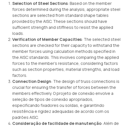
Selection of Steel Sections
:
Based on the member
forces determined during the analysis
,
appropriate steel
sections are selected from standard shape tables
provided by the AISC
.
These sections should have
sufficient strength and stiffness to resist the applied
loads
.
Verification of Member Capacities
:
The selected steel
sections are checked for their capacity to withstand the
member forces using calculation methods specified in
the AISC standards
.
This involves comparing the applied
forces to the member’s resistance
,
considering factors
such as section properties
,
material strengths
,
and load
factors
.
Connection Design
:
The design of truss connections is
crucial for ensuring the transfer of forces between the
members effectively
. O projeto de conexão envolve a
seleção de tipos de conexão apropriados,
especificando fixadores ou soldas, e garantindo
resistência e rigidez adequadas de acordo com os
padrões AISC.
Consideração de facilidade de manutenção
: Além de