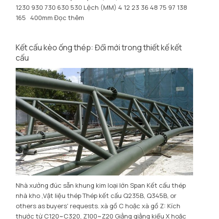
1230 930 730 630 530 Lệch (MM) 4 12 23 36 48 75 97 138
165 400mm
Đọc thêm
Kết cấu kèo ống thép: Đổi mới trong thiết kế kết
cấu
Nhà xưởng đúc sẵn khung kim loại lớn Span Kết cấu thép
nhà kho ,Vật liệu thép Thép kết cấu Q235B, Q345B,
or
others as buyers' requests
. xà gồ C hoặc xà gồ Z: Kích
thước từ C120~C320, Z100~Z20 Giằng giằng kiểu X hoặc