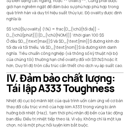
Sự biến dạng cắt ngang, hoặc ** ovality **, Cũng phải được
giới hạn nghiêm ngặt để đảm bảo sự phù hợp phù hợp trong
quá trình hàn và duy trì hiệu suất thủy lực. Độ ovality được định
nghĩa là:
$$ \chữ{Sự ovality} (\%) = frac{D_{\chữ{tối đa}} –
D_{\chữ{phút}}}{D_{\chữ{NOM}}} \thời gian 100
$$
Ở đâu
$D_{\text{max}}$
Và
$D_{\text{min}}$
đường kính đo
tối đa và tối thiểu, Và
$D_{\text{nom}}$
là đường kính danh
nghĩa. Tiêu chuẩn công nghiệp (và thông số kỹ thuật nội bộ
của chúng tôi) thường hạn chế ovality đối với
$3\%$
hoặc ít
hơn, Duy trì độ tròn cấu trúc cần thiết cho dịch vụ áp suất cao.
IV. Đảm bảo chất lượng:
Tái lập A333 Toughness
Nhiệt độ cục bộ mãnh liệt của quá trình uốn cảm ứng về cơ bản
thay đổi cấu trúc vi mô của hợp kim A333 trong vùng bị ảnh
hưởng bởi nhiệt (Haz), tạm thời phủ nhận độ bền của tác động
ban đầu. Điều trị nhiệt tiếp theo là, Vì vậy, Không chỉ là một lựa
chọn, nó là một phục hồi luyện kim bắt buộc.