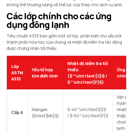
không thể thương lượng về thể lực của thép cho dịch vụ lạnh.
Các lớp chính cho các ứng
dụng đông lạnh
Tiêu chuẩn A333 bao gồm một số lớp, phân biệt chủ yếu bởi
thành phần hóa học của chúng và nhiệt độ kiểm tra tác động
được chứng nhận tối thiểu:
Nhiệt độ kiểm tra tối
Lớp
Yếu tố hợp
thiểu
Ứng dụ
ASTM
kim điển hình
(
$^\circ\text{C}$
/
chính
A333
$^\circ\text{F}$
)
Vận chu
hydroca
Mangan
$-45^\circ\text{C}$
nhiệt độ
Cấp 6
(
$\text{Mn}$
)
/
$-50^\circ\text{F}$
thấp nói
chung, 
lạnh.