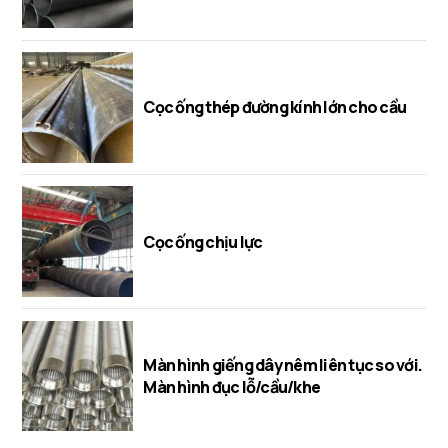
Cọc ống thép đường kính lớn cho cầu
Cọc ống chịu lực
Màn hình giếng dây nêm liên tục so với.
Màn hình đục lỗ/cầu/khe