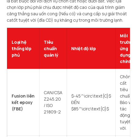
là bắt buộc đối với dịch vụ chôn cất hoặc dưới đất. Việc lựa
chọn lớp phủ phải chịu được nhiệt độ cao của quá trình giảm
căng thẳng sau uốn cong (Nếu có) và cung cấp sự giải thoát
catốt tuyệt vời (đĩa CD) sự kháng cự trong môi trường lạnh.
Môi
Loại hệ
Tiêu
trường
thống lớp
chuẩn
Nhiệt độ lớp
ứng
phủ
quản lý
dụng
chính
Chôn
cất
tiêu
CAN/CSA
Fusion liên
$-45^\circ\text{C}$
chuẩn,
Z245.20
kết epoxy
ĐẾN
Bảo vệ
/ ISO
(FBE)
$85^\circ\text{C}$
tác
21809-2
động
tuyệt
vời.