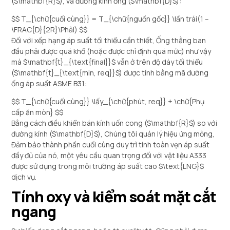
(
$\mathbf{R}$
), và đường kính ống (
$\mathbf{D}$
):
$$ T_{\chữ{cuối cùng}} = T_{\chữ{nguồn gốc}} \lần trái(1 –
\FRAC{D}{2R}\Phải)
$$
Đối với xếp hạng áp suất tối thiểu cần thiết, Ống thẳng ban
đầu phải được quá khổ (hoặc được chỉ định quá mức) như vậy
mà
$\mathbf{t}_{\text{final}}$
vẫn ở trên độ dày tối thiểu
(
$\mathbf{t}_{\text{min, req}}$
) được tính bằng mã đường
ống áp suất ASME B31:
$$ T_{\chữ{cuối cùng}} \lấy_{\chữ{phút, req}} + \chữ{Phụ
cấp ăn mòn}
$$
Bằng cách điều khiển bán kính uốn cong (
$\mathbf{R}$
) so với
đường kính (
$\mathbf{D}$
), Chúng tôi quản lý hiệu ứng mỏng,
Đảm bảo thành phần cuối cùng duy trì tính toàn vẹn áp suất
đầy đủ của nó, một yêu cầu quan trọng đối với vật liệu A333
được sử dụng trong môi trường áp suất cao
$\text{LNG}$
dịch vụ.
Tính oxy và kiểm soát mặt cắt
ngang