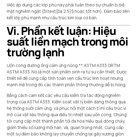
Việc áp dụng các lớp phủ này phải tuân theo sự chuẩn bị bề
mặt nghiêm ngặt (
$\text{Sa 2.5}$
hoặc tốt hơn), Đảm bảo liên
kết lớp phủ mạnh như cấu trúc kim loại cơ bản.
Vi. Phần kết luận: Hiệu
suất liền mạch trong môi
trường lạnh
Uốn cong đường ống cảm ứng nóng ** ASTM A333 ORTM
ASTM A333. Nó là một sản phẩm sinh ra từ sự cần thiết, Được
thiết kế để cung cấp tính toàn vẹn cấu trúc linh hoạt nhưng
mạnh mẽ trong đó các thành phần thông thường dễ bị hỏng.
Bằng cách cam kết các yêu cầu kiểm tra tác động nghiêm
trọng của ASTM A333, Kiểm soát vật lý biến dạng thông qua
hệ thống sưởi cảm ứng, và phục hồi một cách tỉ mỉ cấu trúc vi
mô của vật liệu thông qua điều trị nhiệt sau uốn cong, Chúng
tôi cung cấp một thành phần tối đa hóa hiệu quả dòng chảy,
giảm thiểu số lượng mối hàn, Và, quan trọng nhất, Cung cấp
một sự đảm bảo không lay chuyển chống lại gãy xương giòn