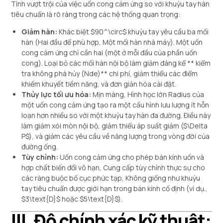
Tính vượt trội của việc uốn cong cảm ứng so với khuỷu tay hàn
tiêu chuẩn là rõ ràng trong các hệ thống quan trọng:
Giảm hàn:
Khác biệt
$90^\circ$
khuỷu tay yêu cầu ba mối
hàn (Hai đầu để phù hợp, Một mối hàn nhà máy). Một uốn
cong cảm ứng chỉ cần hai (một ở mỗi đầu của phần uốn
cong). Loại bỏ các mối hàn nội bộ làm giảm đáng kể ** kiểm
tra không phá hủy (Nde)** chi phí, giảm thiểu các điểm
khiếm khuyết tiềm năng, và đơn giản hóa cài đặt.
Thủy lực tối ưu hóa:
Mịn màng, Hình học lớn Radius của
một uốn cong cảm ứng tạo ra một cấu hình lưu lượng ít hỗn
loạn hơn nhiều so với một khuỷu tay hàn đa đường. Điều này
làm giảm xói mòn nội bộ, giảm thiểu áp suất giảm (
$\Delta
P$
), và giảm các yêu cầu về năng lượng trong vòng đời của
đường ống.
Tùy chỉnh:
Uốn cong cảm ứng cho phép bán kính uốn và
hợp chất biến đổi vô hạn, Cung cấp tùy chỉnh thực sự cho
các ràng buộc bố cục phức tạp, Không giống như khuỷu
tay tiêu chuẩn được giới hạn trong bán kính cố định (ví dụ.,
$3\text{D}$
hoặc
$5\text{D}$
).
III. Độ chính xác kỹ thuật: