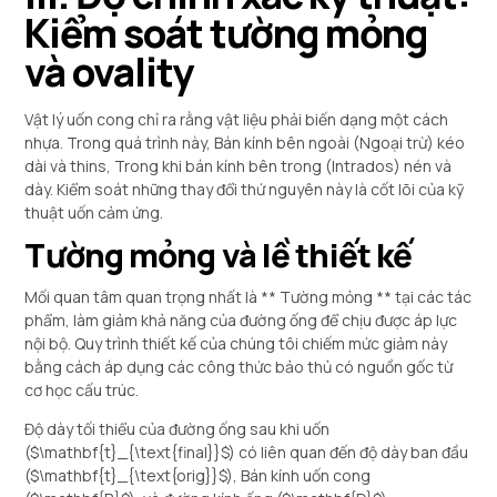
Kiểm soát tường mỏng
và ovality
Vật lý uốn cong chỉ ra rằng vật liệu phải biến dạng một cách
nhựa. Trong quá trình này, Bán kính bên ngoài (Ngoại trừ) kéo
dài và thins, Trong khi bán kính bên trong (Intrados) nén và
dày. Kiểm soát những thay đổi thứ nguyên này là cốt lõi của kỹ
thuật uốn cảm ứng.
Tường mỏng và lề thiết kế
Mối quan tâm quan trọng nhất là ** Tường mỏng ** tại các tác
phẩm, làm giảm khả năng của đường ống để chịu được áp lực
nội bộ. Quy trình thiết kế của chúng tôi chiếm mức giảm này
bằng cách áp dụng các công thức bảo thủ có nguồn gốc từ
cơ học cấu trúc.
Độ dày tối thiểu của đường ống sau khi uốn
(
$\mathbf{t}_{\text{final}}$
) có liên quan đến độ dày ban đầu
(
$\mathbf{t}_{\text{orig}}$
), Bán kính uốn cong