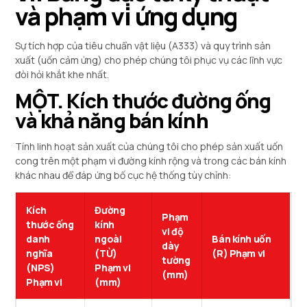
và phạm vi ứng dụng
Sự tích hợp của tiêu chuẩn vật liệu (A333) và quy trình sản
xuất (uốn cảm ứng) cho phép chúng tôi phục vụ các lĩnh vực
đòi hỏi khắt khe nhất.
MỘT. Kích thước đường ống
và khả năng bán kính
Tính linh hoạt sản xuất của chúng tôi cho phép sản xuất uốn
cong trên một phạm vi đường kính rộng và trong các bán kính
khác nhau để đáp ứng bố cục hệ thống tùy chỉnh:
Kích
Đường
Phạm
thước ống
kính
vi độ
danh
ngoài
Bán kính uốn
dày
nghĩa
(TỪ)
(R) Phạm vi
tường
(NPS)
Phạm vi
(mm)
Phạm vi
(mm)