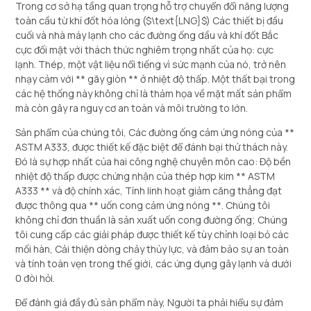
Trong cơ sở hạ tầng quan trọng hỗ trợ chuyển đổi năng lượng
toàn cầu từ khí đốt hóa lỏng (
$\text{LNG}$
) Các thiết bị đầu
cuối và nhà máy lạnh cho các đường ống dầu và khí đốt Bắc
cực đối mặt với thách thức nghiêm trọng nhất của họ: cực
lạnh. Thép, một vật liệu nổi tiếng vì sức mạnh của nó, trở nên
nhạy cảm với ** gãy giòn ** ở nhiệt độ thấp. Một thất bại trong
các hệ thống này không chỉ là thảm họa về mặt mất sản phẩm
mà còn gây ra nguy cơ an toàn và môi trường to lớn.
Sản phẩm của chúng tôi, Các đường ống cảm ứng nóng của **
ASTM A333, được thiết kế đặc biệt để đánh bại thử thách này.
Đó là sự hợp nhất của hai công nghệ chuyên môn cao: Độ bền
nhiệt độ thấp được chứng nhận của thép hợp kim ** ASTM
A333 ** và độ chính xác, Tính linh hoạt giảm căng thẳng đạt
được thông qua ** uốn cong cảm ứng nóng **. Chúng tôi
không chỉ đơn thuần là sản xuất uốn cong đường ống; Chúng
tôi cung cấp các giải pháp được thiết kế tùy chỉnh loại bỏ các
mối hàn, Cải thiện dòng chảy thủy lực, và đảm bảo sự an toàn
và tính toàn vẹn trong thế giới, các ứng dụng gây lạnh và dưới
0 đòi hỏi.
Để đánh giá đầy đủ sản phẩm này, Người ta phải hiểu sự đảm