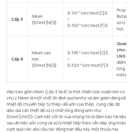
Propan,
$-101^\circ\text{C}$
Niken
Butane,
Cấp 3
/
(
$\text{Ni}$
)
xử lý hó
$-150^\circ\text{F}$
học.
Quan t
cho dịc
Niken cao
$-195^\circ\text{C}$
LNG
(g
Cấp 8
hơn
/
điểm hó
(
$\text{Ni}$
)
$-320^\circ\text{F}$
lỏng của
mêtan).
Việc bao gồm niken (Lớp 3 Và 8) là một chiến lược luyện kim có
chủ ý. Niken là một chất ổn định austenite và làm giảm đáng kể
nhiệt độ chuyển tiếp từ thép-dễ uốn của thép, cung cấp độ
dẻo dai cần thiết để xử lý chất lỏng đông lạnh như
$\text{LNG}$
. Cam kết cốt lõi của chúng tôi là đảm bảo tài liệu
sau đó
Việc uốn cong và xử lý nhiệt tiếp theo vẫn đáp ứng hoặc
vượt quá các yêu cầu tác động ban đầu này, một khuỷu tay