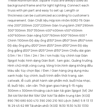
These Aluminum Bolt Square Truss are always used as
background frame and for light lighting .Connect each
truss with pin part and easy to set up .Length or
thickness can be customized according to customer's
requirement
. Giàn Chất liệu Hợp kim nhôm 6082-T6 Giàn
nhẹ 200*200mm 220*220mm Giàn trung bình 290*290mm
300*300mm 350*350mm 400*400mm 450*450mm
400*600mm Giàn nặng 520*760mm 600*760mm 600 *
Chính 1100mm Độ dày ống Ø30*2mm Ø50*3mm Ø50*4mm
Độ dày ống phụ Ø20*2mm Ø25*2mm Ø30*2mm Độ dày
ống giằng Ø20*2mm Ø25*2mm Ø30*2mm Chiều dài giàn
0,5m / 1m / 1.5m / 2m / 3m / 4m hoặc tùy chỉnh loại Giàn
Spigot hoặc hình dạng Giàn Bolt , tam giác, Quảng trường,
Hình chữ nhật,vòng cung, Vòng tròn,hình dạng không đều
Màu sắc tùy chọn Bạc / Đen / Gian hàng ứng dụng màu
xanh hoặc tùy chỉnh, buổi trình diễn thời trang, sàn
catwalk, lễ cưới, phát hành sản phẩm mới, buổi hòa nhạc,
lễ, buổi tiệc, vân vân. Thời gian giao hàng 5-15 ngày
300mm x 300mm Khoảng cách bàn tải giàn Spigot (M) 2M
3M 4M 5M 6M 8M 10M 12M 14M Tải điểm trung tâm (KGS)
890 780 680 600 470 390 290 210 160 Lệch (MM) 5 8 13 13
16 29 45 62 88 Tải phân phối (KGS) 1630 1530 1430 1330