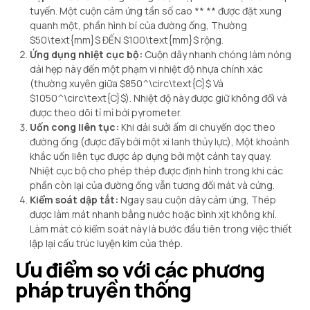
tuyến. Một cuộn cảm ứng tần số cao ** ** được đặt xung
quanh một, phần hình bí của đường ống, Thường
$50\text{mm}$
ĐẾN
$100\text{mm}$
rộng.
Ứng dụng nhiệt cục bộ:
Cuộn dây nhanh chóng làm nóng
dải hẹp này đến một phạm vi nhiệt độ nhựa chính xác
(thường xuyên giữa
$850^\circ\text{C}$
Và
$1050^\circ\text{C}$
). Nhiệt độ này được giữ không đổi và
được theo dõi tỉ mỉ bởi pyrometer.
Uốn cong liên tục:
Khi dải sưởi ấm di chuyển dọc theo
đường ống (được đẩy bởi một xi lanh thủy lực), Một khoảnh
khắc uốn liên tục được áp dụng bởi một cánh tay quay.
Nhiệt cục bộ cho phép thép được định hình trong khi các
phần còn lại của đường ống vẫn tương đối mát và cứng.
Kiểm soát dập tắt:
Ngay sau cuộn dây cảm ứng, Thép
được làm mát nhanh bằng nước hoặc bình xịt không khí.
Làm mát có kiểm soát này là bước đầu tiên trong việc thiết
lập lại cấu trúc luyện kim của thép.
Ưu điểm so với các phương
pháp truyền thống