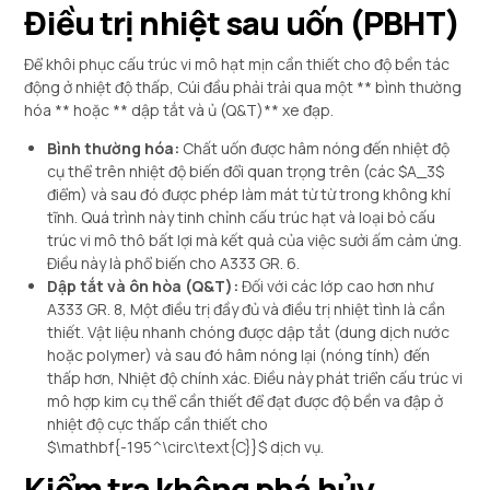
Điều trị nhiệt sau uốn (PBHT)
Để khôi phục cấu trúc vi mô hạt mịn cần thiết cho độ bền tác
động ở nhiệt độ thấp, Cúi đầu phải trải qua một ** bình thường
hóa ** hoặc ** dập tắt và ủ (Q&T)** xe đạp.
Bình thường hóa:
Chất uốn được hâm nóng đến nhiệt độ
cụ thể trên nhiệt độ biến đổi quan trọng trên (các
$A_3$
điểm) và sau đó được phép làm mát từ từ trong không khí
tĩnh. Quá trình này tinh chỉnh cấu trúc hạt và loại bỏ cấu
trúc vi mô thô bất lợi mà kết quả của việc sưởi ấm cảm ứng.
Điều này là phổ biến cho A333 GR. 6.
Dập tắt và ôn hòa (Q&T):
Đối với các lớp cao hơn như
A333 GR. 8, Một điều trị đầy đủ và điều trị nhiệt tình là cần
thiết. Vật liệu nhanh chóng được dập tắt (dung dịch nước
hoặc polymer) và sau đó hâm nóng lại (nóng tính) đến
thấp hơn, Nhiệt độ chính xác. Điều này phát triển cấu trúc vi
mô hợp kim cụ thể cần thiết để đạt được độ bền va đập ở
nhiệt độ cực thấp cần thiết cho
$\mathbf{-195^\circ\text{C}}$
dịch vụ.
Kiểm tra không phá hủy