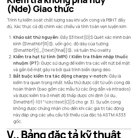
(Nde) Giao thức
Trình tự kiểm soát chất lượng sau khi uốn cong và PBHT đầy
đủ, Xác thực cả độ chính xác chiều và tính toàn vẹn luyện kim:
Khảo sát thứ nguyên:
Đầy
$3\text{D}$
Quét xác minh bán
kính (
$\mathbf{R}$
), uốn góc, độ dày của tường
(
$\mathbf{t}_{\text{final}}$
), và tuân thủ ovality.
Kiểm tra hạt từ tính (MPI) / Kiểm tra thâm nhập thuốc
nhuộm (PT):
Được sử dụng để kiểm tra các vết nứt bề mặt
và gần bề mặt gây ra bởi quá trình biến dạng dẻo.
Bắt buộc kiểm tra tác động charpy v-notch:
Đây là
kiểm tra quan trọng nhất. Mẫu thử được cắt từ uốn cong đã
hoàn thành (bao gồm các mẫu từ các ống dẫn và intrados)
và được kiểm tra ở nhiệt độ thấp được chỉ định (ví dụ.,
$\mathbf{-101^\circ\text{C}}$
cho gr. 3). Sự uốn cong
không được chứng nhận cho đến khi các giá trị tác động
này đáp ứng các yêu cầu tối thiểu của đặc tả ASTM A333
gốc.
V.. Bảng đặc tả kỹ thuật