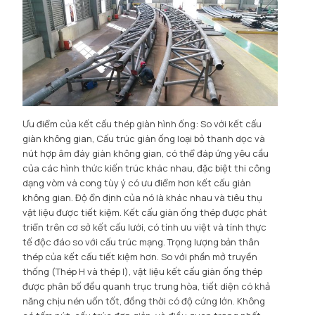
Ưu điểm của kết cấu thép giàn hình ống: So với kết cấu
giàn không gian, Cấu trúc giàn ống loại bỏ thanh dọc và
nút hợp âm đáy giàn không gian, có thể đáp ứng yêu cầu
của các hình thức kiến ​​trúc khác nhau, đặc biệt thi công
dạng vòm và cong tùy ý có ưu điểm hơn kết cấu giàn
không gian. Độ ổn định của nó là khác nhau và tiêu thụ
vật liệu được tiết kiệm. Kết cấu giàn ống thép được phát
triển trên cơ sở kết cấu lưới, có tính ưu việt và tính thực
tế độc đáo so với cấu trúc mạng. Trọng lượng bản thân
thép của kết cấu tiết kiệm hơn. So với phần mở truyền
thống (Thép H và thép I), vật liệu kết cấu giàn ống thép
được phân bố đều quanh trục trung hòa, tiết diện có khả
năng chịu nén uốn tốt, đồng thời có độ cứng lớn. Không