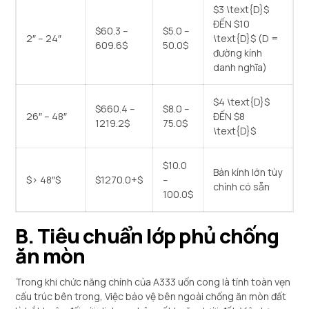
$3 \text{D}$
ĐẾN
$10
$60.3 –
$5.0 –
2″ – 24″
\text{D}$
(D =
609.6$
50.0$
đường kính
danh nghĩa)
$4 \text{D}$
$660.4 –
$8.0 –
26″ – 48″
ĐẾN
$8
1219.2$
75.0$
\text{D}$
$10.0
Bán kính lớn tùy
$> 48″$
$1270.0+$
–
chỉnh có sẵn
100.0$
B. Tiêu chuẩn lớp phủ chống
ăn mòn
Trong khi chức năng chính của A333 uốn cong là tính toàn vẹn
cấu trúc bên trong, Việc bảo vệ bên ngoài chống ăn mòn đất