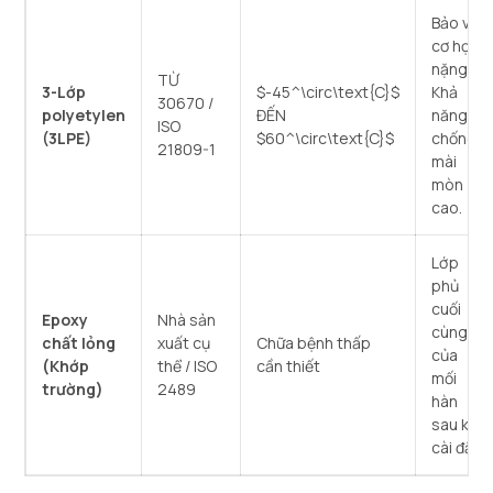
Bảo vệ
cơ học
nặng,
TỪ
3-Lớp
$-45^\circ\text{C}$
Khả
30670 /
polyetylen
ĐẾN
năng
ISO
(3LPE)
$60^\circ\text{C}$
chống
21809-1
mài
mòn
cao.
Lớp
phủ
cuối
Epoxy
Nhà sản
cùng
chất lỏng
xuất cụ
Chữa bệnh thấp
của
(Khớp
thể / ISO
cần thiết
mối
trường)
2489
hàn
sau khi
cài đặt.