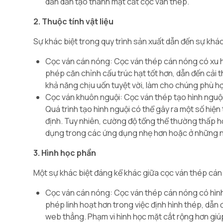
dần dần tạo thành mặt cắt cọc ván thép.
2. Thuộc tính vật liệu
Sự khác biệt trong quy trình sản xuất dẫn đến sự khác
Cọc ván cán nóng: Cọc ván thép cán nóng có xu h
phép căn chỉnh cấu trúc hạt tốt hơn, dẫn đến cải
khả năng chịu uốn tuyệt vời, làm cho chúng phù 
Cọc ván khuôn nguội: Cọc ván thép tạo hình nguội
Quá trình tạo hình nguội có thể gây ra một số hi
định. Tuy nhiên, cường độ tổng thể thường thấp h
dụng trong các ứng dụng nhẹ hơn hoặc ở những nơ
3. Hình học phần
Một sự khác biệt đáng kể khác giữa cọc ván thép cán 
Cọc ván cán nóng: Cọc ván thép cán nóng có hình
phép linh hoạt hơn trong việc định hình thép, dẫn
web thẳng. Phạm vi hình học mặt cắt rộng hơn giúp