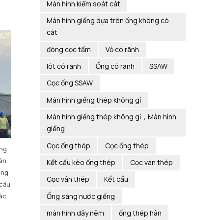
Màn hình kiểm soát cát
Màn hình giếng dựa trên ống không có
cát
đóng cọc tấm
Vỏ có rãnh
lót có rãnh
Ống có rãnh
SSAW
Cọc ống SSAW
Màn hình giếng thép không gỉ
Màn hình giếng thép không gỉ，Màn hình
giếng
Cọc ống thép
Cọc ống thép
ang
iàn
Kết cấu kèo ống thép
Cọc ván thép
ờng
Cọc ván thép
Kết cấu
 cấu
Ống sàng nước giếng
ác
màn hình dây nêm
ống thép hàn