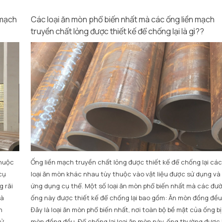
 mạch
Các loại ăn mòn phổ biến nhất mà các ống liền mạch
truyền chất lỏng được thiết kế để chống lại là gì??
thuộc
Ống liền mạch truyền chất lỏng được thiết kế để chống lại các
cụ
loại ăn mòn khác nhau tùy thuộc vào vật liệu được sử dụng và
g rãi
ứng dụng cụ thể. Một số loại ăn mòn phổ biến nhất mà các đư
là
ống này được thiết kế để chống lại bao gồm: Ăn mòn đồng đều
h
Đây là loại ăn mòn phổ biến nhất, nơi toàn bộ bề mặt của ống bị
sử
mòn đồng đều. Để chống lại loại ăn mòn này, ống thường được