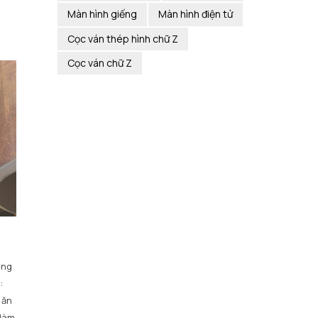
Màn hình giếng
Màn hình điện tử
Cọc ván thép hình chữ Z
Cọc ván chữ Z
ờng
:
 ăn
 làm