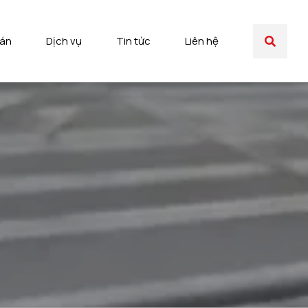
 án
Dịch vụ
Tin tức
Liên hệ