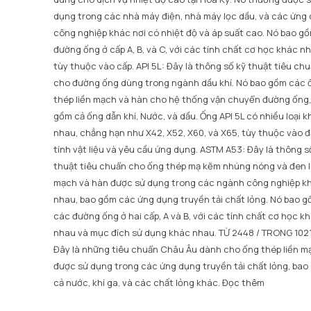
dụng trong các nhà máy điện, nhà máy lọc dầu, và các ứng
công nghiệp khác nơi có nhiệt độ và áp suất cao. Nó bao g
đường ống ở cấp A, B, và C, với các tính chất cơ học khác n
tùy thuộc vào cấp. API 5L: Đây là thông số kỹ thuật tiêu ch
cho đường ống dùng trong ngành dầu khí. Nó bao gồm các 
thép liền mạch và hàn cho hệ thống vận chuyển đường ống,
gồm cả ống dẫn khí, Nước, và dầu. Ống API 5L có nhiều loại 
nhau, chẳng hạn như X42, X52, X60, và X65, tùy thuộc vào 
tính vật liệu và yêu cầu ứng dụng. ASTM A53: Đây là thông s
thuật tiêu chuẩn cho ống thép mạ kẽm nhúng nóng và đen l
mạch và hàn được sử dụng trong các ngành công nghiệp k
nhau, bao gồm các ứng dụng truyền tải chất lỏng. Nó bao 
các đường ống ở hai cấp, A và B, với các tính chất cơ học k
nhau và mục đích sử dụng khác nhau. TỪ 2448 / TRONG 102
Đây là những tiêu chuẩn Châu Âu dành cho ống thép liền m
được sử dụng trong các ứng dụng truyền tải chất lỏng, ba
cả nước, khí ga, và các chất lỏng khác.
Đọc thêm