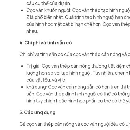
cầu cụ thể của dự án.
Cọc ván khuôn nguội: Cọc ván thép tạo hình nguội
Z là phổ biến nhất. Quá trình tạo hình nguội hạn 
của hình học mặt cắt bị hạn chế hơn, Cọc ván thép
nhau.
4. Chi phí và tính sẵn có
Chi phí và tính sẵn có của cọc ván thép cán nóng và 
Trị giá: Cọc ván thép cán nóng thường tiết kiệm c
lượng hơn so với tạo hình nguội. Tuy nhiên, chênh 
của vật liệu, và vị trí.
khả dụng: Cọc ván cán nóng sẵn có hơn trên thị t
sẵn. Cọc ván thép định hình nguội có thể có thời gi
hình tùy chỉnh hoặc hình học phần cụ thể có thể yê
5. Các ứng dụng
Cả cọc ván thép cán nóng và cọc ván nguội đều có ứ