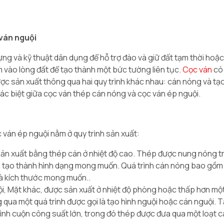
 ván nguội
 và kỹ thuật dân dụng để hỗ trợ đào và giữ đất tạm thời hoặc 
 vào lòng đất để tạo thành một bức tường liên tục.
Cọc ván
có
ược sản xuất thông qua hai quy trình khác nhau: cán nóng và tạ
hác biệt giữa cọc ván thép cán nóng và cọc ván ép nguội.
 ván ép nguội nằm ở quy trình sản xuất:
n xuất bằng thép cán ở nhiệt độ cao. Thép được nung nóng tr
 và tạo thành hình dạng mong muốn. Quá trình cán nóng bao gồm
và kích thước mong muốn..
i, Mặt khác, được sản xuất ở nhiệt độ phòng hoặc thấp hơn một
ua một quá trình được gọi là tạo hình nguội hoặc cán nguội. T
hình cuộn công suất lớn, trong đó thép được đưa qua một loạt 