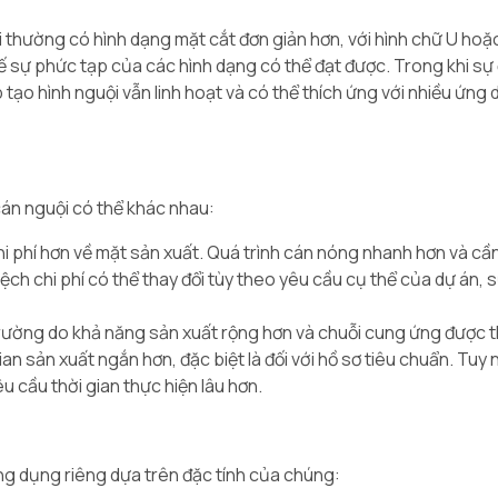
 thường có hình dạng mặt cắt đơn giản hơn, với hình chữ U hoặ
chế sự phức tạp của các hình dạng có thể đạt được. Trong khi sự
 tạo hình nguội vẫn linh hoạt và có thể thích ứng với nhiều ứng
cán nguội có thể khác nhau:
hi phí hơn về mặt sản xuất. Quá trình cán nóng nhanh hơn và cần
lệch chi phí có thể thay đổi tùy theo yêu cầu cụ thể của dự án, 
rường do khả năng sản xuất rộng hơn và chuỗi cung ứng được th
an sản xuất ngắn hơn, đặc biệt là đối với hồ sơ tiêu chuẩn. Tuy 
u cầu thời gian thực hiện lâu hơn.
ng dụng riêng dựa trên đặc tính của chúng: