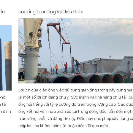
yếu
cọc ống | cọc ống Vật liệu thép
Lợi ích của giàn ống Việc sử dụng giàn ống trong xây dựng m
phổ
lại một số lợi ích đáng chú ý: Sức mạnh và khả năng chịu tải: G
 tải
ống nổi tiếng với tỷ lệ cường độ trên trọng lượng cao. Các đư
n định
ống kết nối với nhau phân bổ tải trọng đồng đều, dẫn đến một
trúc vững chắc và đáng tin cậy. Điều này cho phép xây dựng c
nhịp lớn mà không cần cột hoặc dầm đỡ quá mức..