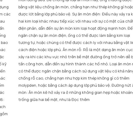
 dụng
bằng vật liệu chống ăn mòn, chẳng hạn như thép không gỉ hoặ
ồm các
được lót bằng lớp phủ bảo vệ. Sự ăn mòn điện: Điều này xảy ra k
hau
hai kim loại khác nhau tiếp xúc với nhau với sự có mặt của chấ
uẩn
điện phân, dẫn đến sự ăn mòn kim loại hoạt động mạnh hơn. Để
ống
ngăn chặn sự ăn mòn điện, ống có thể được làm bằng kim loại
 bao
tương tự, hoặc chúng có thể được cách ly với nhau bằng vật li
khác
cách điện hoặc lớp phủ. Ăn mòn rỗ: Rỗ là một dạng ăn mòn cục
đặc
xảy ra khi các khu vực nhỏ trên bề mặt đường ống trở nên dễ b
ố kỹ
tấn công hơn, dẫn đến sự hình thành các hố nhỏ. Loại ăn mòn
iền
có thể được ngăn chặn bằng cách sử dụng vật liệu có khả năn
hác
chống rỗ cao, chẳng hạn như hợp kim thép không gỉ có thêm
gồm
molypden, hoặc bằng cách áp dụng lớp phủ bảo vệ. Đường nứt 
hác
mòn: Ăn mòn kẽ hở xảy ra ở những không gian hẹp hoặc khoản
16:
trống giữa hai bề mặt, như là
Đọc thêm
ạch
o gồm