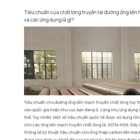
Tiêu chuẩn của chất lỏng truyền tải đường ống liền
và các ứng dụng là gì?
Tiêu chuẩn cho đường ống liền mạch truyền chất lỏng tùy 
vào quốc gia hoặc khu vực bạn đang ở, cũng như ứng dụng 
thể. Tuy nhiên, Một số tiêu chuẩn quốc tế được sử dụng rộn
cho các ống liền mạch truyền chất lỏng là: ASTM A106: Đây 
thông số kỹ thuật tiêu chuẩn cho ống thép carbon liền mạc
dùng cho dịch vụ nhiệt độ cao tại Hoa Kỳ. Nó thường được 