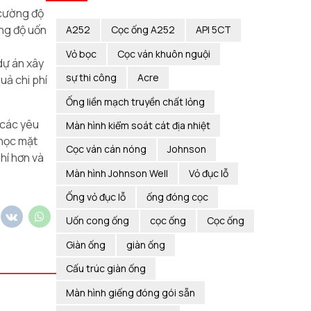
 cường độ
ờng độ uốn
A252
Cọc ống A252
API 5CT
Vỏ bọc
Cọc ván khuôn nguội
dự án xây
sự thi công
Acre
uả chi phí
Ống liền mạch truyền chất lỏng
 các yêu
Màn hình kiểm soát cát địa nhiệt
 học mặt
Cọc ván cán nóng
Johnson
hí hơn và
Màn hình Johnson Well
Vỏ đục lỗ
Ống vỏ đục lỗ
ống đóng cọc
Uốn cong ống
cọc ống
Cọc ống
Giàn ống
giàn ống
Cấu trúc giàn ống
Màn hình giếng đóng gói sẵn