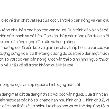
 biệt về tính chất vật liệu của cọc ván thép cán nóng và ván kh
ướng chịu kéo cao hơn cọc ván nguội. Quá trình cán ở nhiệt độ
 thiện sức mạnh và độ bền. Cọc ván thép cán nóng còn được biết
hợp cho các ứng dụng đào sâu và hạng nặng.
 thường có độ bền kéo và giới hạn chảy thấp hơn so với cọc vá
ện tượng cứng hóa, có thể tăng cường độ của thép đến một mức 
ơn so với cọc ván cán nóng. Cọc ván thép định hình nguội thư
i yêu cầu về tải trọng không quá khắt khe.
nóng và cọc ván ép nguội là hình dạng mặt cắt:
 dạng mặt cắt đa dạng hơn so với cọc ván nguội. Quá trình cá
 đến một loạt các hồ sơ, chẳng hạn như hình chữ U, hình chữ Z, 
 các nhà thiết kế có nhiều lựa chọn hơn và có thể đáp ứng tốt 