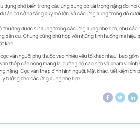
 dụng phổ biến trong các ứng dụng có tải trọng nặng đòi hỏi
 dự án cơ sở hạ tầng quy mô lớn, và các ứng dụng trong đó cư
ội thường được sử dụng trong các ứng dụng nhẹ hơn, như các 
ng dân cư. Chúng cũng phù hợp với những tình huống mà hiệu q
ắt khe..
à cọc ván nguội phụ thuộc vào nhiều yếu tố khác nhau, bao gồm
c ván thép cán nóng mang lại cường độ cao hơn và phạm vi hình
 nặng. Cọc ván thép định hình nguội, Mặt khác, tiết kiệm chi p
n lý tưởng cho các ứng dụng nhẹ hơn.