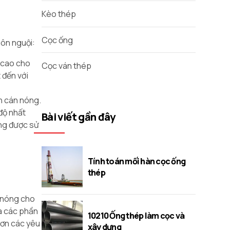
Kèo thép
Cọc ống
uôn nguội:
 cao cho
Cọc ván thép
 đến với
n cán nóng.
độ nhất
Bài viết gần đây
ờng được sử
Tính toán mối hàn cọc ống
thép
n nóng cho
và các phần
10210 Ống thép làm cọc và
hơn các yêu
xây dựng