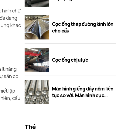
c hình chữ
 đa dạng
Cọc ống thép đường kính lớn
 dụng khác
cho cầu
Cọc ống chịu lực
 ít năng
sự sẵn có
Màn hình giếng dây nêm liên
iết lập
tục so với. Màn hình đục
nhiên, cấu
lỗ/cầu/khe
Thẻ