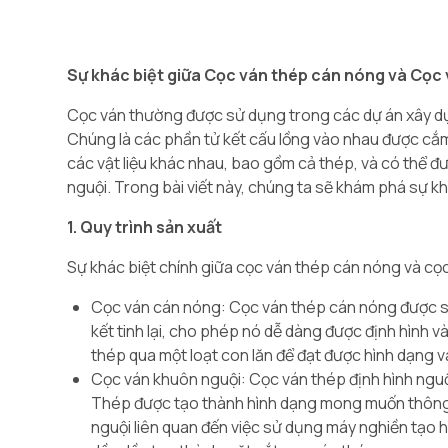
Sự khác biệt giữa Cọc ván thép cán nóng và Cọc
Cọc ván thường được sử dụng trong các dự án xây dựng
Chúng là các phần tử kết cấu lồng vào nhau được cắm
các vật liệu khác nhau, bao gồm cả thép, và có thể đ
nguội. Trong bài viết này, chúng ta sẽ khám phá sự k
1. Quy trình sản xuất
Sự khác biệt chính giữa cọc ván thép cán nóng và cọc
Cọc ván cán nóng: Cọc ván thép cán nóng được sả
kết tinh lại, cho phép nó dễ dàng được định hình
thép qua một loạt con lăn để đạt được hình dạng 
Cọc ván khuôn nguội: Cọc ván thép định hình nguộ
Thép được tạo thành hình dạng mong muốn thông q
nguội liên quan đến việc sử dụng máy nghiền tạo 