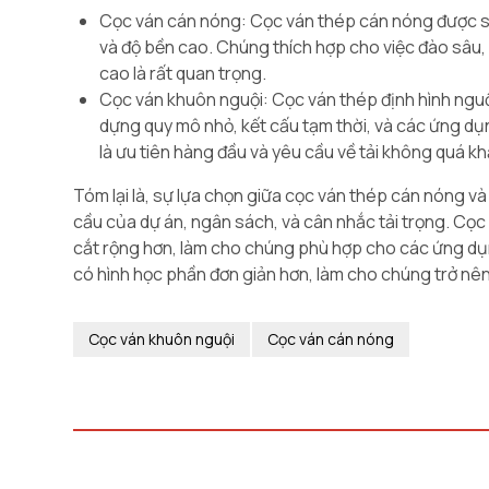
Cọc ván cán nóng: Cọc ván thép cán nóng được sử
và độ bền cao. Chúng thích hợp cho việc đào sâu,
cao là rất quan trọng.
Cọc ván khuôn nguội: Cọc ván thép định hình ngu
dựng quy mô nhỏ, kết cấu tạm thời, và các ứng dụ
là ưu tiên hàng đầu và yêu cầu về tải không quá kh
Tóm lại là, sự lựa chọn giữa cọc ván thép cán nóng v
cầu của dự án, ngân sách, và cân nhắc tải trọng. Cọ
cắt rộng hơn, làm cho chúng phù hợp cho các ứng dụng
có hình học phần đơn giản hơn, làm cho chúng trở nê
Cọc ván khuôn nguội
Cọc ván cán nóng