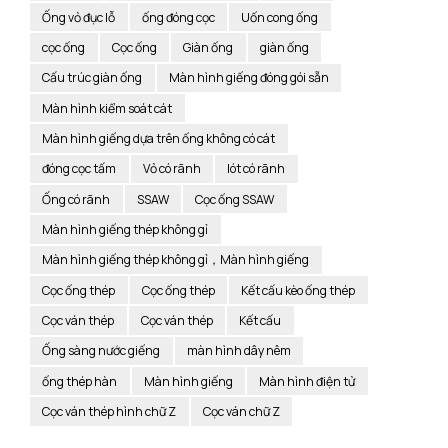
Ống vỏ đục lỗ
ống đóng cọc
Uốn cong ống
cọc ống
Cọc ống
Giàn ống
giàn ống
Cấu trúc giàn ống
Màn hình giếng đóng gói sẵn
Màn hình kiểm soát cát
Màn hình giếng dựa trên ống không có cát
đóng cọc tấm
Vỏ có rãnh
lót có rãnh
Ống có rãnh
SSAW
Cọc ống SSAW
Màn hình giếng thép không gỉ
Màn hình giếng thép không gỉ，Màn hình giếng
Cọc ống thép
Cọc ống thép
Kết cấu kèo ống thép
Cọc ván thép
Cọc ván thép
Kết cấu
Ống sàng nước giếng
màn hình dây nêm
ống thép hàn
Màn hình giếng
Màn hình điện tử
Cọc ván thép hình chữ Z
Cọc ván chữ Z