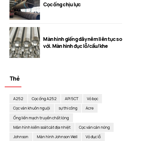
Cọc ống chịu lực
Màn hình giếng dây nêm liên tục so
với. Màn hình đục lỗ/cầu/khe
Thẻ
A252
Cọc ống A252
API 5CT
Vỏ bọc
Cọc ván khuôn nguội
sự thi công
Acre
Ống liền mạch truyền chất lỏng
Màn hình kiểm soát cát địa nhiệt
Cọc ván cán nóng
Johnson
Màn hình Johnson Well
Vỏ đục lỗ