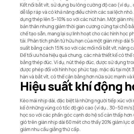
Kết nối bắt vít, sử dụng bu lông cường độ cao (ví dụ
dễ lắp ráp và có khả năng điều chỉnh các sai lệch nh
dụng thép lên 5–10% so với các nút hàn. Một giàn nhị
bản thân nhưng giảm thời gian cương cứng tại chỗ bằ
chế tạo sẵn, mang lại sự linh hoạt cho các hình học
tải. Phân tích phần tử hữu hạn của một giàn nhịp dài
suất bằng cách 15% so với các mối nối bắt vít, nâng ca
Để tối ưu hóa hiệu quả chung, các nhà thiết kế có thể
bằng thép đúc. Ví dụ, nút thép đúc, được sử dụng t
được phép đối với hình học phức tạp, mặc dù tại một 3
hàn và bắt vít, có thể cân bằng hơn nữa sức mạnh và
Hiệu suất khí động h
Kèo mái nhịp dài, đặc biệt là những người tiếp xúc với 
kế ở những vùng có tốc độ gió cao (ví dụ., 30–50 m/s
học so với các phần góc cạnh do hệ số cản thấp hơn 
gió trên giàn nhịp dài 60 mét cho thấy 20% giảm lực do
giảm nhu cầu giằng thứ cấp.