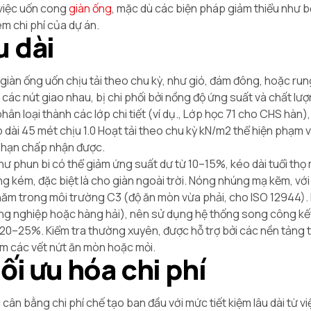
 việc uốn cong
giàn ống
, mặc dù các biện pháp giảm thiểu như 
m chi phí của dự án.
u dài
i giàn ống uốn chịu tải theo chu kỳ, như gió, đám đông, hoặc ru
tại các nút giao nhau, bị chi phối bởi nồng độ ứng suất và chất lư
 loại thành các lớp chi tiết (ví dụ., Lớp học 71 cho CHS hàn), 
p dài 45 mét chịu 1.0 Hoạt tải theo chu kỳ kN/m2 thể hiện phạm 
ới hạn chấp nhận được.
 phun bi có thể giảm ứng suất dư từ 10–15%, kéo dài tuổi thọ 
kém, đặc biệt là cho giàn ngoài trời. Nóng nhúng mạ kẽm, với
năm trong môi trường C3 (độ ăn mòn vừa phải, cho ISO 12944)
công nghiệp hoặc hàng hải), nên sử dụng hệ thống song công k
 20–25%. Kiểm tra thường xuyên, được hỗ trợ bởi các nền tảng 
ớm các vết nứt ăn mòn hoặc mỏi.
tối ưu hóa chi phí
cân bằng chi phí chế tạo ban đầu với mức tiết kiệm lâu dài từ v