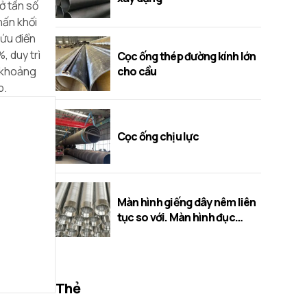
ở tần số
hấn khối
cứu điển
, duy trì
Cọc ống thép đường kính lớn
cho cầu
a khoảng
p.
Cọc ống chịu lực
Màn hình giếng dây nêm liên
tục so với. Màn hình đục
lỗ/cầu/khe
Thẻ