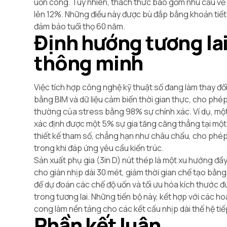
uốn cong. Tuy nhiên, thách thức bao gồm nhu cầu về t
lên 12%. Những điều này được bù đắp bằng khoản tiết k
đảm bảo tuổi thọ 60 năm.
Định hướng tương lai
thông minh
Việc tích hợp công nghệ kỹ thuật số đang làm thay đổi
bằng BIM và dữ liệu cảm biến thời gian thực, cho phép
thường của stress bằng 98% sự chính xác. Ví dụ, một
xác định được một 5% sự gia tăng căng thẳng tại mộ
thiết kế tham số, chẳng hạn như châu chấu, cho phép l
trong khi đáp ứng yêu cầu kiến ​​trúc.
Sản xuất phụ gia (3in D) nút thép là một xu hướng đầ
cho giàn nhịp dài 30 mét, giảm thời gian chế tạo bằn
để dự đoán các chế độ uốn và tối ưu hóa kích thước 
trong tương lai. Những tiến bộ này, kết hợp với các 
cong làm nền tảng cho các kết cấu nhịp dài thế hệ tiế
Phần kết luận