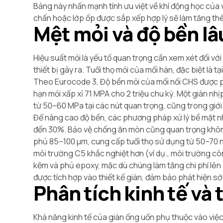
Bảng này nhấn mạnh tính ưu việt về khí động học của
chấn hoặc lớp ốp được sắp xếp hợp lý sẽ làm tăng thê
Mệt mỏi và độ bền lâ
Hiệu suất mỏi là yếu tố quan trọng cần xem xét đối vớ
thiết bị gây ra. Tuổi thọ mỏi của mối hàn, đặc biệt là 
Theo Eurocode 3, Độ bền mỏi của mối nối CHS được phân
hạn mỏi xấp xỉ 71 MPA cho 2 triệu chu kỳ. Một giàn nhị
từ ​​50–60 MPa tại các nút quan trọng, cũng trong gi
Để nâng cao độ bền, các phương pháp xử lý bề mặt như
đến 30%. Bảo vệ chống ăn mòn cũng quan trọng không 
phủ 85–100 μm, cung cấp tuổi thọ sử dụng từ 50–70 
môi trường C5 khắc nghiệt hơn (ví dụ., môi trường 
kẽm và phủ epoxy, mặc dù chúng làm tăng chi phí lên
được tích hợp vào thiết kế giàn, đảm bảo phát hiện s
Phân tích kinh tế và 
Khả năng kinh tế của giàn ống uốn phụ thuộc vào việc 