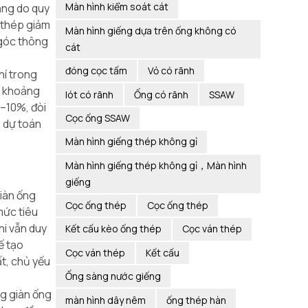
Màn hình kiểm soát cát
hẳng do quy
 thép giảm
Màn hình giếng dựa trên ống không có
 góc thông
cát
đóng cọc tấm
Vỏ có rãnh
hí trong
m khoảng
lót có rãnh
Ống có rãnh
SSAW
5–10%, đòi
Cọc ống SSAW
m dự toán
Màn hình giếng thép không gỉ
Màn hình giếng thép không gỉ，Màn hình
giếng
iàn ống
Cọc ống thép
Cọc ống thép
mức tiêu
hi vẫn duy
Kết cấu kèo ống thép
Cọc ván thép
ế tạo
Cọc ván thép
Kết cấu
ất, chủ yếu
Ống sàng nước giếng
ng giàn ống
màn hình dây nêm
ống thép hàn