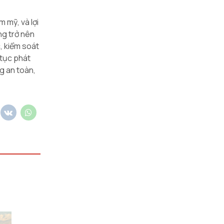
m mỹ, và lợi
ng trở nên
c, kiểm soát
 tục phát
ng an toàn,