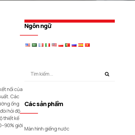
Ngôn ngữ
kết nối của
 suất. Các
Các sản phẩm
 đường ống
đòi hỏi độ
 thiết kế
80–90% giới
Màn hình giếng nước