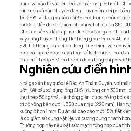
dụng và bảo trì vật liệu. Đối với giàn nhịp 50 mét, C
trình uốn và hàn chuyên dụng. Tuy nhiên, chi phí tổ
15–25%. Ví dụ, giàn kèo dài 36 mét trong phòng triển
thường, dẫn đến tiết kiệm chi phí vật chất của
$50,00
Chế tạo sẵn và lắp ráp mô-đun tiếp tục giảm chi phí 
xây dựng truyền thống. Hệ thống giàn nhịp dài 40 mé
$20,000 trong chi phí lao động. Tuy nhiên, vận chuyển
hỏi phải lập kế hoạch cẩn thận về kích thước mô-đun
chi phí tích hợp BIM, có thể dự đoán tổng chi phí với 
Nghiên cứu điển hình
Nhà ga sân bay quốc tế Bảo An Thâm Quyến, với mái n
uốn. Kết cấu sử dụng ống CHS (đường kính 300 mm, đ
thụ thép 58 kg/m2. Hệ thống giàn, được hỗ trợ bởi các
trì độ võng bên dưới 1/350 của nhịp (229 mm). Hàn tự
xuống ít hơn 1 mm. Dự án đã báo cáo một 15% tiết kiệm
là do giảm sử dụng vật liệu và cương cứng nhanh hơn
Trường hợp này nêu bật sức mạnh tổng hợp của tính lin