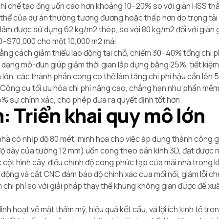
hi phí chế tạo ống uốn cao hơn khoảng 10–20% so với giàn HSS t
ng thể của dự án thường tương đương hoặc thấp hơn do trọng tải
 lãm được sử dụng 62 kg/m2 thép, so với 80 kg/m2 đối với giàn
0–$
70,000 cho một 10,000 m2 mái.
bằng cách giảm thiểu lao động tại chỗ, chiếm 30–40% tổng chi p
t dạng mô-đun giúp giảm thời gian lắp dựng bằng 25%, tiết kiệ
 lớn, các thành phần cong có thể làm tăng chi phí hậu cần lên 
. Công cụ tối ưu hóa chi phí nâng cao, chẳng hạn như phần mề
95% sự chính xác, cho phép đưa ra quyết định tốt hơn.
: Triển khai quy mô lớn
hà có nhịp độ 80 mét, minh họa cho việc áp dụng thành công g
ộ dày của tường 12 mm) uốn cong theo bán kính 3D, đạt được 
 cột hình cây, điều chỉnh độ cong phức tạp của mái nhà trong k
 động và cắt CNC đảm bảo độ chính xác của mối nối, giảm lỗi ch
 chi phí so với giải pháp thay thế khung không gian được đề xu
.
h hoạt về mặt thẩm mỹ, hiệu quả kết cấu, và lợi ích kinh tế tro