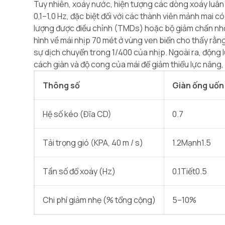
Tuy nhiên, xoáy nước, hiện tượng các dòng xoáy luân 
0,1–1,0 Hz, đặc biệt đối với các thành viên mảnh mai có
lượng được điều chỉnh (TMDs) hoặc bộ giảm chấn nhớt
hình về mái nhịp 70 mét ở vùng ven biển cho thấy rằng
sự dịch chuyển trong 1/400 của nhịp. Ngoài ra, động 
cách giàn và độ cong của mái để giảm thiểu lực nâng, 
Thông số
Giàn ống uốn
Hệ số kéo (Đĩa CD)
0.7
Tải trọng gió (KPA, 40 m / s)
1.2Mạnh1.5
Tần số đổ xoáy (Hz)
0.1Tiết0.5
Chi phí giảm nhẹ (% tổng cộng)
5–10%