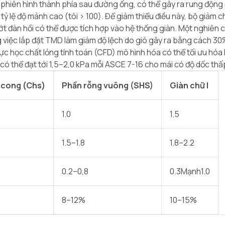
phiên hình thành phía sau đường ống, có thể gây ra rung động 
 tỷ lệ độ mảnh cao (tôi > 100). Để giảm thiểu điều này, bộ giảm c
 đàn hồi có thể được tích hợp vào hệ thống giàn. Một nghiên 
 việc lắp đặt TMD làm giảm độ lệch do gió gây ra bằng cách 30%
lực học chất lỏng tính toán (CFD) mô hình hóa có thể tối ưu hó
có thể đạt tới 1,5–2,0 kPa mỗi ASCE 7-16 cho mái có độ dốc thấ
 cong (Chs)
Phần rỗng vuông (SHS)
Giàn chữ I
1.0
1.5
1.5–1.8
1.8–2.2
0.2–0,8
0.3Mạnh1.0
8–12%
10–15%