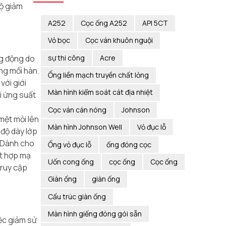
bộ giảm
A252
Cọc ống A252
API 5CT
Vỏ bọc
Cọc ván khuôn nguội
sự thi công
Acre
ng động do
ợng mối hàn.
Ống liền mạch truyền chất lỏng
với giới
Màn hình kiểm soát cát địa nhiệt
vi ứng suất
Cọc ván cán nóng
Johnson
mệt mỏi lên
Màn hình Johnson Well
Vỏ đục lỗ
 độ dày lớp
. Dành cho
Ống vỏ đục lỗ
ống đóng cọc
ết hợp mạ
Uốn cong ống
cọc ống
Cọc ống
truy cập
Giàn ống
giàn ống
Cấu trúc giàn ống
Màn hình giếng đóng gói sẵn
iệc giảm sử