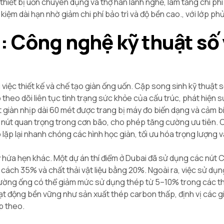
hiết bị uốn chuyên dụng và thợ hàn lành nghề, làm tăng chi ph
iệm dài hạn nhờ giảm chi phí bảo trì và độ bền cao., với lớp p
: Công nghệ kỹ thuật số
 việc thiết kế và chế tạo giàn ống uốn. Cặp song sinh kỹ thuật 
 theo dõi liên tục tình trạng sức khỏe của cấu trúc, phát hiện s
 giàn nhịp dài 60 mét được trang bị máy đo biến dạng và cảm b
t nút quan trọng trong cơn bão, cho phép tăng cường ưu tiên.
ặp lại nhanh chóng các hình học giàn, tối ưu hóa trọng lượng và
y hứa hẹn khác. Một dự án thí điểm ở Dubai đã sử dụng các nút 
g cách 35% và chất thải vật liệu bằng 20%. Ngoài ra, việc sử dụ
đường ống có thể giảm mức sử dụng thép từ 5–10% trong các th
hoạt động bền vững như sản xuất thép carbon thấp, định vị các 
p theo.