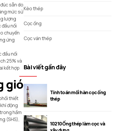
n đúc sẵn do
Kèo thép
 tăng mức sử
ng lượng
Cọc ống
 đầu nối
bảo chuyển
Cọc ván thép
ung ứng
c đầu nối
cách 25% và
Bài viết gần đây
ai kết hợp
g gió
Tính toán mối hàn cọc ống
phối thiết
thép
ề khí động
m trong hầm
ông (SHS),
10210 Ống thép làm cọc và
xây dựng