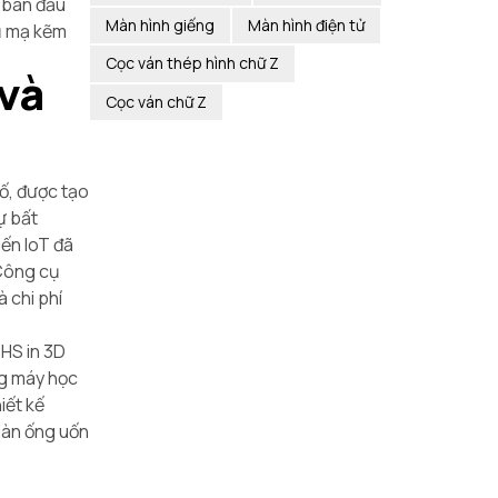
í ban đầu
Màn hình giếng
Màn hình điện tử
hủ mạ kẽm
Cọc ván thép hình chữ Z
 và
Cọc ván chữ Z
số, được tạo
ự bất
iến IoT đã
 Công cụ
 chi phí
CHS in 3D
ng máy học
iết kế
giàn ống uốn