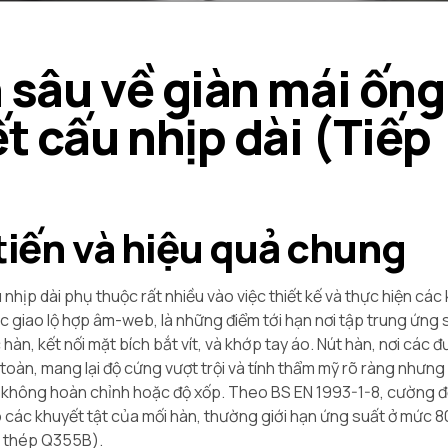
 sâu về giàn mái ống
t cấu nhịp dài (Tiếp
 tiến và hiệu quả chung
nhịp dài phụ thuộc rất nhiều vào việc thiết kế và thực hiện các 
 các giao lộ hợp âm-web, là những điểm tới hạn nơi tập trung ứng
hàn, kết nối mặt bích bắt vít, và khớp tay áo. Nút hàn, nơi các
oàn, mang lại độ cứng vượt trội và tính thẩm mỹ rõ ràng nhưng 
h không hoàn chỉnh hoặc độ xốp. Theo BS EN 1993-1-8, cường độ
do các khuyết tật của mối hàn, thường giới hạn ứng suất ở mức 
ới thép Q355B).