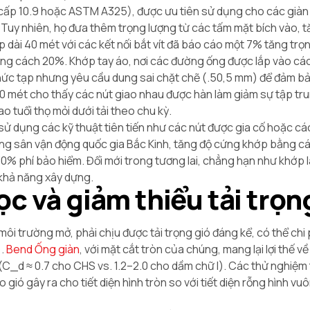
., cấp 10.9 hoặc ASTM A325), được ưu tiên sử dụng cho các già
ỏ. Tuy nhiên, họ đưa thêm trọng lượng từ các tấm mặt bích vào,
p dài 40 mét với các kết nối bắt vít đã báo cáo một 7% tăng trọ
ng cách 20%. Khớp tay áo, nơi các đường ống được lắp vào các
 phức tạp nhưng yêu cầu dung sai chặt chẽ (.50,5 mm) để đảm 
 50 mét cho thấy các nút giao nhau được hàn làm giảm sự tập tr
o tuổi thọ mỏi dưới tải theo chu kỳ.
 sử dụng các kỹ thuật tiên tiến như các nút được gia cố hoặc cá
rong sân vận động quốc gia Bắc Kinh, tăng độ cứng khớp bằng 
0% phí bảo hiểm. Đổi mới trong tương lai, chẳng hạn như khớp l
 khả năng xây dựng.
ọc và giảm thiểu tải trọn
môi trường mở, phải chịu được tải trọng gió đáng kể, có thể chi 
).
Bend Ống giàn
, với mặt cắt tròn của chúng, mang lại lợi thế v
(C_d ≈ 0.7 cho CHS vs. 1.2–2.0 cho dầm chữ I). Các thử nghiệ
 gió gây ra cho tiết diện hình tròn so với tiết diện rỗng hình vu