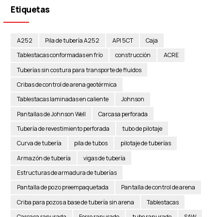
Etiquetas
A252
Pila de tubería A252
API 5CT
Caja
Tablestacas conformadas en frío
construcción
ACRE
Tuberías sin costura para transporte de fluidos
Cribas de control de arena geotérmica
Tablestacas laminadas en caliente
Johnson
Pantallas de Johnson Well
Carcasa perforada
Tubería de revestimiento perforada
tubo de pilotaje
Curva de tubería
pila de tubos
pilotaje de tuberías
Armazón de tubería
vigas de tubería
Estructuras de armadura de tuberías
Pantalla de pozo preempaquetada
Pantalla de control de arena
Criba para pozos a base de tubería sin arena
Tablestacas
Carcasa ranurada
Forro ranurado
tubo ranurado
SAW