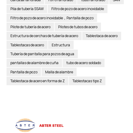
Pila de tubería SSAW
Filtro de pozo de acero inoxidable
Filtro de pozo de acero inoxidable，Pantalla de pozo
Pilote de tubería de acero
Pilotes de tubos de acero
Estructura de cerchas de tubería de acero
Tablestaca de acero
Tablestacas de acero
Estructura
Tubería de pantalla para pozos de agua
pantallas de alambre de cuña
tubo de acero soldado
Pantalla de pozo
Malla de alambre
Tablestaca de acero en forma de Z
Tablestacas tipo Z