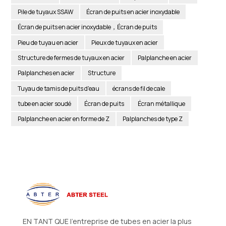
Pile de tuyaux SSAW
Écran de puits en acier inoxydable
Écran de puits en acier inoxydable，Écran de puits
Pieu de tuyau en acier
Pieux de tuyaux en acier
Structure de fermes de tuyaux en acier
Palplanche en acier
Palplanches en acier
Structure
Tuyau de tamis de puits d'eau
écrans de fil de cale
tube en acier soudé
Écran de puits
Écran métallique
Palplanche en acier en forme de Z
Palplanches de type Z
EN TANT QUE l’entreprise de tubes en acier la plus