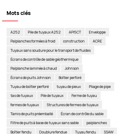
Mots clés
A252
Pile de tuyaux A252
API5CT
Enveloppe
Palplanches formées à froid
construction
ACRE
Tuyaux sans soudure pour le transport de fluides
Écrans de contrôle de sable géothermique
Palplanche laminée à chaud
Johnson
Écrans de puits Johnson
Boîtier perforé
Tuyau de boîtier perforé
tuyau de pieux
Pliage de pipe
tas de tuyaux
Pile de tuyaux
Ferme de tuyau
fermes de tuyaux
Structures de fermes de tuyaux
Tamis de puits préemballé
Écran de contrôle du sable
Filtre de puits à base de tuyaux sans sable
palplanches
Boîtier fendu
Doublure fendue
Tuyau fendu
SSAW