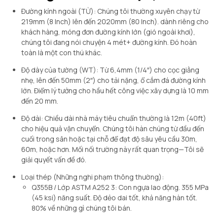
Đường kính ngoài (TỪ): Chúng tôi thường xuyên chạy từ
219mm (8 Inch) lên đến 2020mm (80 Inch). dành riêng cho
khách hàng, móng đơn đường kính lớn (gió ngoài khơi),
chúng tôi đang nói chuyện 4 mét+ đường kính. Đó hoàn
toàn là một con thú khác.
Độ dày của tường (WT): Từ 6,4mm (1/4″) cho cọc giằng
nhẹ, lên đến 50mm (2″) cho tải nặng, ổ cắm đá đường kính
lớn. Điểm lý tưởng cho hầu hết công việc xây dựng là 10 mm
đến 20 mm.
Độ dài: Chiều dài nhà máy tiêu chuẩn thường là 12m (40ft)
cho hiệu quả vận chuyển. Chúng tôi hàn chúng từ đầu đến
cuối trong sân hoặc tại chỗ để đạt độ sâu yêu cầu 30m,
60m, hoặc hơn. Mối nối trường này rất quan trọng—Tôi sẽ
giải quyết vấn đề đó.
Loại thép (Những nghi phạm thông thường):
Q355B / Lớp ASTM A252 3: Con ngựa lao động. 355 MPa
(45 ksi) năng suất. Độ dẻo dai tốt, khả năng hàn tốt.
80% về những gì chúng tôi bán.