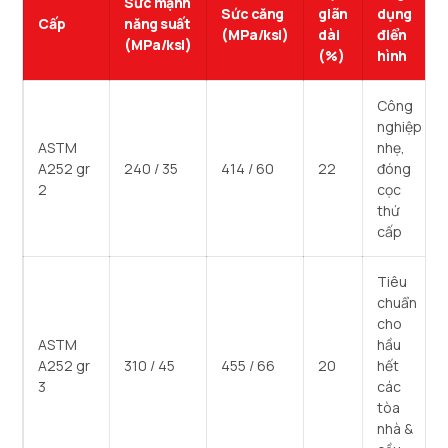
Sức mạnh
Sức căng
giãn
dụng
Cấp
năng suất
(MPa/ksi)
dài
điển
(MPa/ksi)
(%)
hình
Công
nghiệp
ASTM
nhẹ,
A252 gr
240 / 35
414 / 60
22
đóng
2
cọc
thứ
cấp
Tiêu
chuẩn
cho
ASTM
hầu
A252 gr
310 / 45
455 / 66
20
hết
3
các
tòa
nhà &