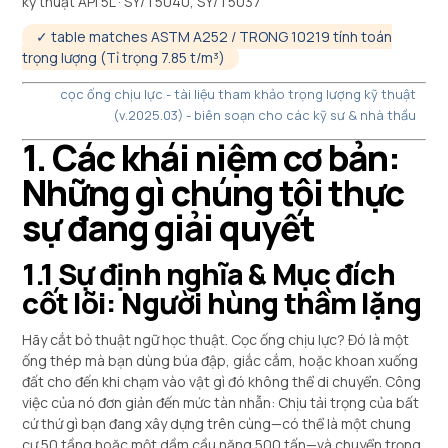
kỹ thuật API 5L · SY/T5040, SY/T5037
✓ table matches ASTM A252
/ TRONG 10219 tính toán
trọng lượng (Tỉ trọng 7.85 t/m³)
cọc ống chịu lực - tài liệu tham khảo trọng lượng kỹ thuật
(v.2025.03) - biên soạn cho các kỹ sư & nhà thầu
1. Các khái niệm cơ bản:
Những gì chúng tôi thực
sự đang giải quyết
1.1 Sự định nghĩa & Mục đích
cốt lõi: Người hùng thầm lặng
Hãy cắt bỏ thuật ngữ học thuật. Cọc ống chịu lực? Đó là một
ống thép mà bạn dùng búa đập, giắc cắm, hoặc khoan xuống
đất cho đến khi chạm vào vật gì đó không thể di chuyển. Công
việc của nó đơn giản đến mức tàn nhẫn: Chịu tải trọng của bất
cứ thứ gì bạn đang xây dựng trên cùng—có thể là một chung
cư 50 tầng hoặc một dầm cầu nặng 500 tấn—và chuyển trọng