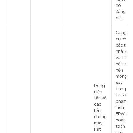
nó
đáng
giá.
Công
cụ cho
các tòa
nhà. Đối
với hầu
hết các
nền
móng
xây
Dòng
dựng ở
điện
12-24
tần số
phạm vi
cao
inch,
hàn
ERW là
đường
hoàn
may.
toàn
Rất
phù