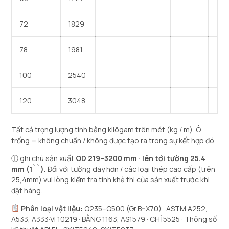
72
1829
78
1981
100
2540
120
3048
Tất cả trọng lượng tính bằng kilôgam trên mét (kg / m). Ô
trống = không chuẩn / không được tạo ra trong sự kết hợp đó.
ⓘ ghi chú sản xuất
OD 219–3200 mm · lên tới tường 25.4
mm (1``).
Đối với tường dày hơn / các loại thép cao cấp (trên
25,4mm) vui lòng kiểm tra tính khả thi của sản xuất trước khi
đặt hàng.
Phân loại vật liệu:
Q235–Q500 (Gr.B–X70) · ASTM A252,
A533, A333·VI 10219 · BẰNG 1163, AS1579 · CHỈ 5525 · Thông số