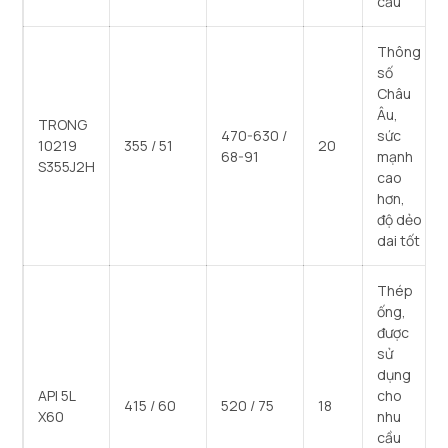
cầu
Thông
số
Châu
Âu,
TRONG
470-630 /
sức
10219
355 / 51
20
68-91
mạnh
S355J2H
cao
hơn,
độ dẻo
dai tốt
Thép
ống,
được
sử
dụng
API 5L
cho
415 / 60
520 / 75
18
X60
nhu
cầu