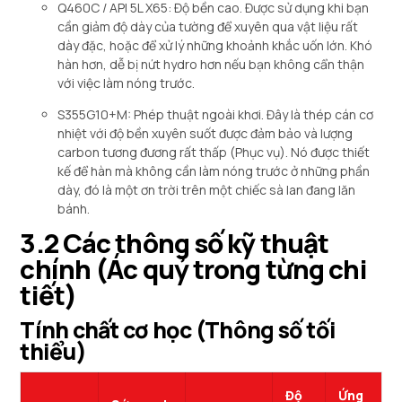
Q460C / API 5L X65: Độ bền cao. Được sử dụng khi bạn
cần giảm độ dày của tường để xuyên qua vật liệu rất
dày đặc, hoặc để xử lý những khoảnh khắc uốn lớn. Khó
hàn hơn, dễ bị nứt hydro hơn nếu bạn không cẩn thận
với việc làm nóng trước.
S355G10+M: Phép thuật ngoài khơi. Đây là thép cán cơ
nhiệt với độ bền xuyên suốt được đảm bảo và lượng
carbon tương đương rất thấp (Phục vụ). Nó được thiết
kế để hàn mà không cần làm nóng trước ở những phần
dày, đó là một ơn trời trên một chiếc sà lan đang lăn
bánh.
3.2 Các thông số kỹ thuật
chính (Ác quỷ trong từng chi
tiết)
Tính chất cơ học (Thông số tối
thiểu)
Độ
Ứng