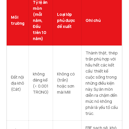
Tỷ lệ ăn
mòn
(mỗi
Loại lớp
Môi
năm,
phủ được
Ghi chú
trường
Đầu
đề xuất
tiên 10
năm)
Thành thật, thép
trần phù hợp với
hầu hết các kết
cấu’ thiết kế
không
Không có
Đất nội
cuộc sống trong
đáng kể
(trần)
địa khô
những điều kiện
(< 0.001
hoặc sơn
(Cát)
này. Sự ăn mòn
TRONG)
mài Mill
diễn ra chậm đến
mức nó không
phải là yếu tố cấu
trúc.
FBE sạch sẽ, khó,