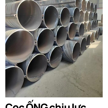
Cọc ỐNG chịu lực