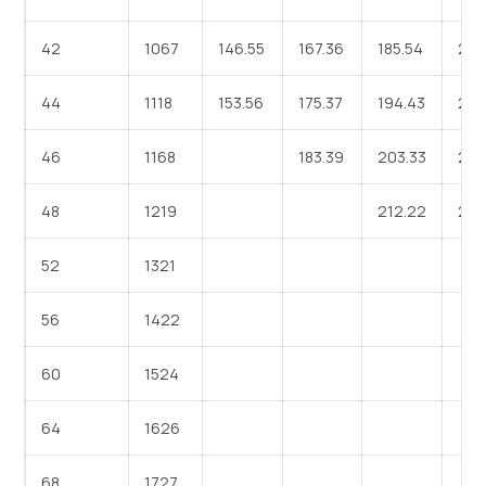
42
1067
146.55
167.36
185.54
206
44
1118
153.56
175.37
194.43
216
46
1168
183.39
203.33
226
48
1219
212.22
235
52
1321
56
1422
60
1524
64
1626
68
1727