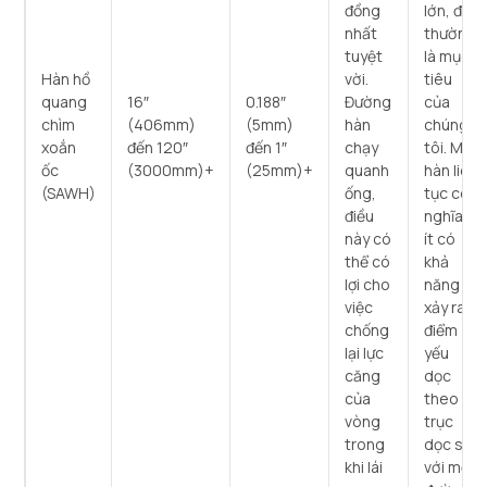
đồng
lớn, đây
nhất
thường
tuyệt
là mục
Hàn hồ
vời.
tiêu
quang
16″
0.188″
Đường
của
chìm
(406mm)
(5mm)
hàn
chúng
xoắn
đến 120″
đến 1″
chạy
tôi. Mối
ốc
(3000mm)+
(25mm)+
quanh
hàn liên
(SAWH)
ống,
tục có
điều
nghĩa là
này có
ít có
thể có
khả
lợi cho
năng
việc
xảy ra
chống
điểm
lại lực
yếu
căng
dọc
của
theo
vòng
trục
trong
dọc so
khi lái
với một