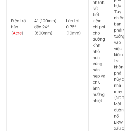
nhanh,
hợp.
rất
Tuy
tiết
nhiên,
Điện trở
4″ (100mm)
Lên tới
kiệm
bạn
hàn
đến 24″
0,75″
chi phí
phải tin
(
Acre
)
(600mm)
(19mm)
cho
tưởng
đường
vào
kính
việc
nhỏ
kiểm
hơn.
tra
Vùng
không
hàn
phá
hẹp và
hủy của
chịu
nhà
ảnh
máy
hưởng
(NDT).
nhiệt.
Một
đường
nối
ERW
xấu có