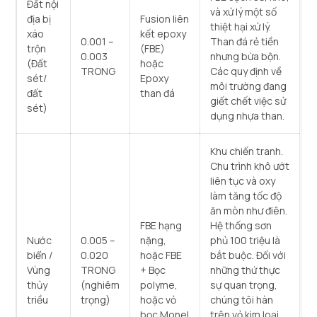
Đất nội
và xử lý một số
địa bị
Fusion liên
thiệt hại xử lý.
xáo
kết epoxy
0.001 –
Than đá rẻ tiền
trộn
(FBE)
0.003
nhưng bừa bộn.
(Đất
hoặc
TRONG
Các quy định về
sét/
Epoxy
môi trường đang
đất
than đá
giết chết việc sử
sét)
dụng nhựa than.
Khu chiến tranh.
Chu trình khô ướt
liên tục và oxy
làm tăng tốc độ
ăn mòn như điên.
FBE hạng
Hệ thống sơn
Nước
0.005 –
nặng,
phủ 100 triệu là
biển /
0.020
hoặc FBE
bắt buộc. Đối với
Vùng
TRONG
+ Bọc
những thứ thực
thủy
(nghiêm
polyme,
sự quan trọng,
triều
trọng)
hoặc vỏ
chúng tôi hàn
bọc Monel
trên vỏ kim loại