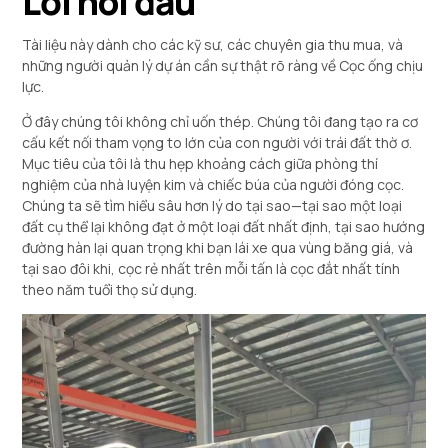
Lời nói đầu
Tài liệu này dành cho các kỹ sư, các chuyên gia thu mua, và
những người quản lý dự án cần sự thật rõ ràng về Cọc ống chịu
lực.
Ở đây chúng tôi không chỉ uốn thép. Chúng tôi đang tạo ra cơ
cấu kết nối tham vọng to lớn của con người với trái đất thờ ơ.
Mục tiêu của tôi là thu hẹp khoảng cách giữa phòng thí
nghiệm của nhà luyện kim và chiếc búa của người đóng cọc.
Chúng ta sẽ tìm hiểu sâu hơn lý do tại sao—tại sao một loại
đất cụ thể lại không đạt ở một loại đất nhất định, tại sao hướng
đường hàn lại quan trọng khi bạn lái xe qua vùng băng giá, và
tại sao đôi khi, cọc rẻ nhất trên mỗi tấn là cọc đắt nhất tính
theo năm tuổi thọ sử dụng.