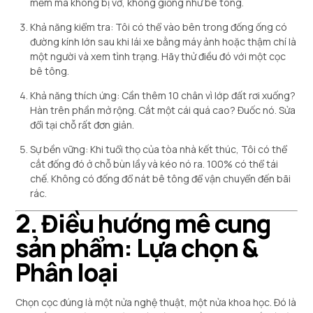
mềm mà không bị vỡ, không giống như bê tông.
Khả năng kiểm tra: Tôi có thể vào bên trong đống ống có
đường kính lớn sau khi lái xe bằng máy ảnh hoặc thậm chí là
một người và xem tình trạng. Hãy thử điều đó với một cọc
bê tông.
Khả năng thích ứng: Cần thêm 10 chân vì lớp đất rơi xuống?
Hàn trên phần mở rộng. Cắt một cái quá cao? Đuốc nó. Sửa
đổi tại chỗ rất đơn giản.
Sự bền vững: Khi tuổi thọ của tòa nhà kết thúc, Tôi có thể
cắt đống đó ở chỗ bùn lầy và kéo nó ra. 100% có thể tái
chế. Không có đống đổ nát bê tông để vận chuyển đến bãi
rác.
2. Điều hướng mê cung
sản phẩm: Lựa chọn &
Phân loại
Chọn cọc đúng là một nửa nghệ thuật, một nửa khoa học. Đó là