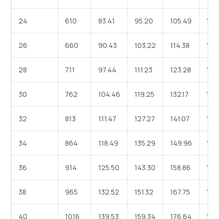
24
610
83.41
95.20
105.49
117
26
660
90.43
103.22
114.38
127.
28
711
97.44
111.23
123.28
137
30
762
104.46
119.25
132.17
148
32
813
111.47
127.27
141.07
158
34
864
118.49
135.29
149.96
166
36
914
125.50
143.30
158.86
176
38
965
132.52
151.32
167.75
186
40
1016
139.53
159.34
176.64
198