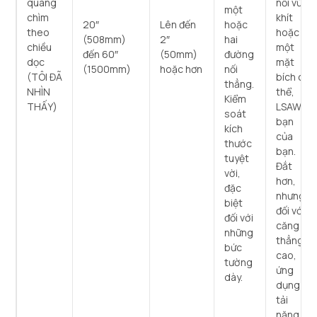
quang
nối vừa
một
chìm
khít
20″
Lên đến
hoặc
theo
hoặc
(508mm)
2″
hai
chiều
một
đến 60″
(50mm)
đường
dọc
mặt
(1500mm)
hoặc hơn
nối
(TÔI ĐÃ
bích cụ
thẳng.
NHÌN
thể,
Kiểm
THẤY)
LSAW là
soát
bạn
kích
của
thước
bạn.
tuyệt
Đắt
vời,
hơn,
đặc
nhưng
biệt
đối với
đối với
căng
những
thẳng
bức
cao,
tường
ứng
dày.
dụng
tải
nặng,