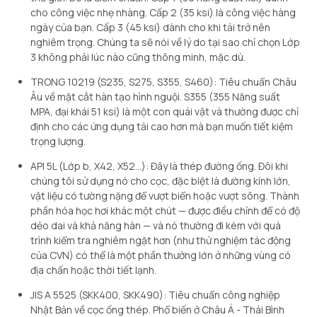
cho công việc nhẹ nhàng. Cấp 2 (35 ksi) là công việc hàng
ngày của bạn. Cấp 3 (45 ksi) dành cho khi tải trở nên
nghiêm trọng. Chúng ta sẽ nói về lý do tại sao chỉ chọn Lớp
3 không phải lúc nào cũng thông minh, mặc dù.
TRONG 10219 (S235, S275, S355, S460): Tiêu chuẩn Châu
Âu về mặt cắt hàn tạo hình nguội. S355 (355 Năng suất
MPA, đại khái 51 ksi) là một con quái vật và thường được chỉ
định cho các ứng dụng tải cao hơn mà bạn muốn tiết kiệm
trọng lượng.
API 5L (Lớp b, X42, X52…): Đây là thép đường ống. Đôi khi
chúng tôi sử dụng nó cho cọc, đặc biệt là đường kính lớn,
vật liệu có tường nặng để vượt biển hoặc vượt sông. Thành
phần hóa học hơi khác một chút — được điều chỉnh để có độ
dẻo dai và khả năng hàn — và nó thường đi kèm với quá
trình kiểm tra nghiêm ngặt hơn (như thử nghiệm tác động
của CVN) có thể là một phần thưởng lớn ở những vùng có
địa chấn hoặc thời tiết lạnh.
JIS A 5525 (SKK400, SKK490): Tiêu chuẩn công nghiệp
Nhật Bản về cọc ống thép. Phổ biến ở Châu Á - Thái Bình