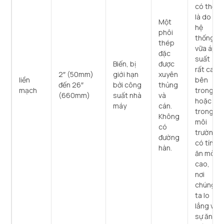
có thể
là do
Một
hệ
phôi
thống
thép
vữa áp
đặc
suất
Biến, bị
được
rất cao
2″ (50mm)
giới hạn
xuyên
liền
bên
đến 26″
bởi công
thủng
mạch
trong,
(660mm)
suất nhà
và
hoặc
máy
cán.
trong
Không
môi
có
trường
đường
có tính
hàn.
ăn mòn
cao,
nơi
chúng
ta lo
lắng về
sự ăn