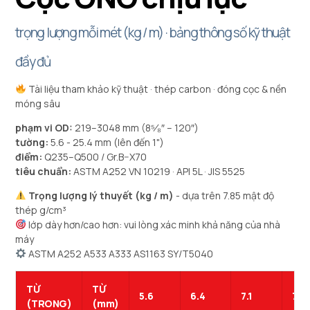
trọng lượng mỗi mét (kg / m) · bảng thông số kỹ thuật
đầy đủ
Tài liệu tham khảo kỹ thuật · thép carbon · đóng cọc & nền
móng sâu
phạm vi OD:
219–3048 mm (8⁵⁄₈″ – 120″)
tường:
5.6 - 25.4 mm (lên đến 1")
điểm:
Q235–Q500 / Gr.B–X70
tiêu chuẩn:
ASTM A252 VN 10219 · API 5L · JIS 5525
Trọng lượng lý thuyết (kg / m)
- dựa trên 7.85 mật độ
thép g/cm³
lớp dày hơn/cao hơn: vui lòng xác minh khả năng của nhà
máy
ASTM A252 A533 A333 AS1163 SY/T5040
TỪ
TỪ
5.6
6.4
7.1
7.9
(TRONG)
(mm)