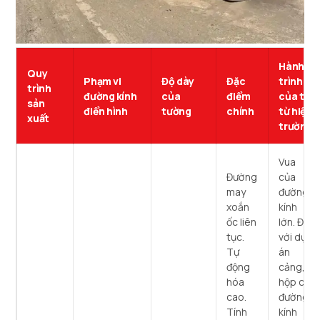
Hành
Quy
Phạm vi
Độ dày
Đặc
trình
trình
đường kính
của
điểm
của tôi
sản
điển hình
tường
chính
từ hiện
xuất
trường
Vua
Đường
của
may
đường
xoắn
kính
ốc liên
lớn. Đối
tục.
với dự
Tự
án
động
cảng,
hóa
hộp có
cao.
đường
Tính
kính