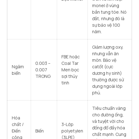
monel ở vùng
bắn tung tóe. Nó
đắt, nhưng đó là
sự bảo vệ 100
năm.
Giảm lượng oxy,
nhưng vẫn ăn
FBE hoặc
mòn. Bảo vệ
0.003 –
Coal Tar
Ngâm
catốt (cực
0.007
Men bọc
biển
dương hy sinh)
TRONG
sợi thủy
thường được sử
tinh
dụng ngoài lớp
phủ.
Tiêu chuẩn vàng
cho đường ống,
Hóa
và tuyệt vời cho
chất /
3-Lớp
đống đổ đầy hóa
Điền
Biến
polyetylen
chất mạnh. Cung
công
(3LPE)