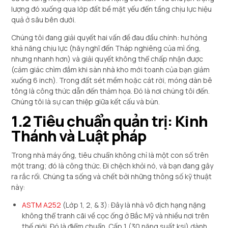
lượng đó xuống qua lớp đất bề mặt yếu đến tầng chịu lực hiệu
quả ở sâu bên dưới.
Chúng tôi đang giải quyết hai vấn đề đau đầu chính: hư hỏng
khả năng chịu lực (hãy nghĩ đến Tháp nghiêng của mì ống,
nhưng nhanh hơn) và giải quyết không thể chấp nhận được
(cảm giác chìm đắm khi sàn nhà kho mới toanh của bạn giảm
xuống 6 inch). Trong đất sét mềm hoặc cát rời, móng dàn bê
tông là công thức dẫn đến thảm họa. Đó là nơi chúng tôi đến.
Chúng tôi là sự can thiệp giữa kết cấu và bùn.
1.2 Tiêu chuẩn quản trị: Kinh
Thánh và Luật pháp
Trong nhà máy ống, tiêu chuẩn không chỉ là một con số trên
một trang; đó là công thức. Đi chệch khỏi nó, và bạn đang gây
ra rắc rối. Chúng ta sống và chết bởi những thông số kỹ thuật
này:
ASTM A252
(Lớp 1, 2, & 3): Đây là nhà vô địch hạng nặng
không thể tranh cãi về cọc ống ở Bắc Mỹ và nhiều nơi trên
thế giới. Đó là điểm chuẩn. Cấp 1 (30 năng suất ksi) dành