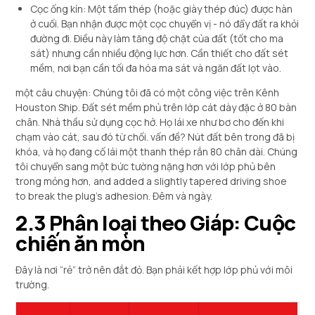
Cọc ống kín: Một tấm thép (hoặc giày thép đúc) được hàn
ở cuối. Bạn nhận được một cọc chuyển vị - nó đẩy đất ra khỏi
đường đi. Điều này làm tăng độ chặt của đất (tốt cho ma
sát) nhưng cần nhiều động lực hơn. Cần thiết cho đất sét
mềm, nơi bạn cần tối đa hóa ma sát và ngăn đất lọt vào.
một câu chuyện: Chúng tôi đã có một công việc trên Kênh
Houston Ship. Đất sét mềm phủ trên lớp cát dày đặc ở 80 bàn
chân. Nhà thầu sử dụng cọc hở. Họ lái xe như bơ cho đến khi
chạm vào cát, sau đó từ chối. vấn đề? Nút đất bên trong đã bị
khóa, và họ đang cố lái một thanh thép rắn 80 chân dài. Chúng
tôi chuyển sang một bức tường nặng hơn với lớp phủ bên
trong mỏng hơn,
and added a slightly tapered driving shoe
to break the plug’s adhesion
. Đêm và ngày.
2.3 Phân loại theo Giáp: Cuộc
chiến ăn mòn
Đây là nơi “rẻ” trở nên đắt đỏ. Bạn phải kết hợp lớp phủ với môi
trường.