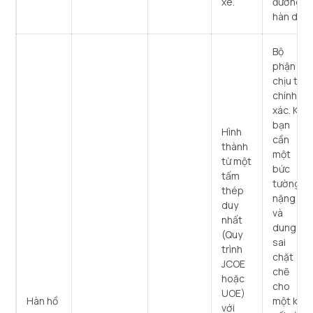
xe.
đường
hàn dài.
Bộ
phận
chịu tải
chính
xác. Khi
bạn
Hình
cần
thành
một
từ một
bức
tấm
tường
thép
nặng
duy
và
nhất
dung
(Quy
sai
trình
chặt
JCOE
chẽ
hoặc
cho
UOE)
Hàn hồ
một kết
với