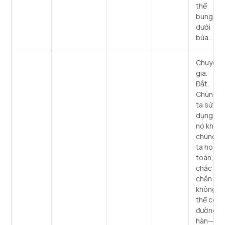
thể
bung ra
dưới
búa.
Chuyên
gia.
Đắt.
Chúng
ta sử
dụng
nó khi
chúng
ta hoàn
toàn,
chắc
chắn là
không
thể có
đường
hàn—