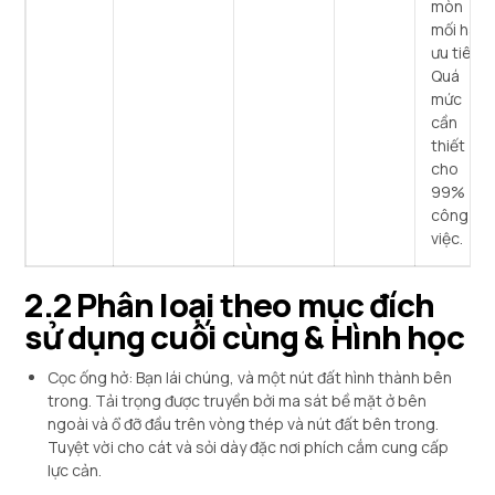
mòn
mối hàn
ưu tiên.
Quá
mức
cần
thiết
cho
99%
công
việc.
2.2 Phân loại theo mục đích
sử dụng cuối cùng & Hình học
Cọc ống hở: Bạn lái chúng, và một nút đất hình thành bên
trong. Tải trọng được truyền bởi ma sát bề mặt ở bên
ngoài và ổ đỡ đầu trên vòng thép và nút đất bên trong.
Tuyệt vời cho cát và sỏi dày đặc nơi phích cắm cung cấp
lực cản.