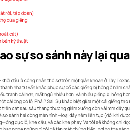
át rời, tập đoàn)
 thọ của giếng
soát cát)
h bản kỹ thuật
 sao sự so sánh này lại qu
 – khởi đầu là công nhân thô sơ trên một giàn khoan ở Tây Texa
 thành nhà tư vấn khắc phục sự cố các giếng bị hỏng ở năm châ
u tranh cãi hơn, mất ngủ nhiều hơn, và nhiều giếng bị hỏng hơ
một cái ống có lỗ, Phải? Sai. Sự khác biệt giữa một cái giếng tạo
ẹt trên cát sau sáu tháng thường giảm xuống còn vài mm dây q
 sẽ so sánh hai dòng màn hình—loại dây nêm liên tục (đôi khi đượ
—ống đục lỗ, khe cầu, và các khe phay. Và tôi sẽ không chỉ đọ
o bạn nghe những gì tôi đã tận mắt chứng kiến: nơi họ tỏa sáng,