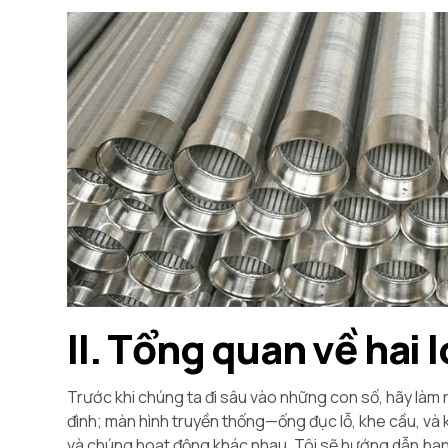
II. Tổng quan về hai 
Trước khi chúng ta đi sâu vào những con số, hãy làm 
đình; màn hình truyền thống—ống đục lỗ, khe cầu, và
và chúng hoạt động khác nhau. Tôi sẽ hướng dẫn bạ