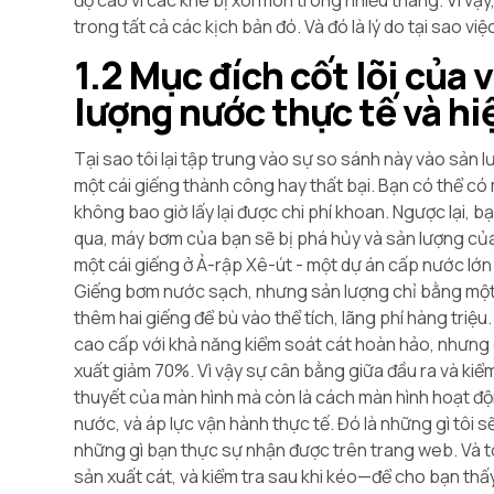
độ cao vì các khe bị xói mòn trong nhiều tháng. Vì vậ
trong tất cả các kịch bản đó. Và đó là lý do tại sao việ
1.2 Mục đích cốt lõi của 
lượng nước thực tế và hi
Tại sao tôi lại tập trung vào sự so sánh này vào sản l
một cái giếng thành công hay thất bại. Bạn có thể c
không bao giờ lấy lại được chi phí khoan. Ngược lại, 
qua, máy bơm của bạn sẽ bị phá hủy và sản lượng của 
một cái giếng ở Ả-rập Xê-út - một dự án cấp nước lớn -
Giếng bơm nước sạch, nhưng sản lượng chỉ bằng một 
thêm hai giếng để bù vào thể tích, lãng phí hàng triệ
cao cấp với khả năng kiểm soát cát hoàn hảo, nhưng
xuất giảm 70%. Vì vậy sự cân bằng giữa đầu ra và kiểm
thuyết của màn hình mà còn là cách màn hình hoạt động
nước, và áp lực vận hành thực tế. Đó là những gì tôi 
những gì bạn thực sự nhận được trên trang web. Và tô
sản xuất cát, và kiểm tra sau khi kéo—để cho bạn thấy 