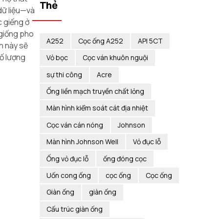
Thẻ
 dữ liệu—và
c giếng ở
 giống pho
A252
Cọc ống A252
API 5CT
n này sẽ
số lượng
Vỏ bọc
Cọc ván khuôn nguội
sự thi công
Acre
Ống liền mạch truyền chất lỏng
Màn hình kiểm soát cát địa nhiệt
Cọc ván cán nóng
Johnson
Màn hình Johnson Well
Vỏ đục lỗ
Ống vỏ đục lỗ
ống đóng cọc
Uốn cong ống
cọc ống
Cọc ống
Giàn ống
giàn ống
Cấu trúc giàn ống