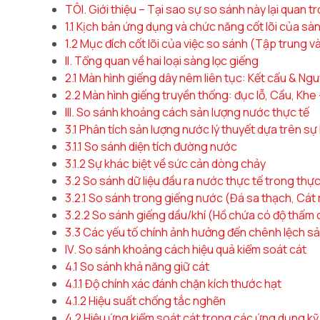
TÔI. Giới thiệu – Tại sao sự so sánh này lại quan t
1.1 Kịch bản ứng dụng và chức năng cốt lõi của sà
1.2 Mục đích cốt lõi của việc so sánh (Tập trung 
II. Tổng quan về hai loại sàng lọc giếng
2.1 Màn hình giếng dây nêm liên tục: Kết cấu & Ngu
2.2 Màn hình giếng truyền thống: đục lỗ, Cầu, Khe
III. So sánh khoảng cách sản lượng nước thực tế
3.1 Phân tích sản lượng nước lý thuyết dựa trên sự
3.1.1 So sánh diện tích đường nước
3.1.2 Sự khác biệt về sức cản dòng chảy
3.2 So sánh dữ liệu đầu ra nước thực tế trong thự
3.2.1 So sánh trong giếng nước (Đá sa thạch, Cát 
3.2.2 So sánh giếng dầu/khí (Hồ chứa có độ thấm
3.3 Các yếu tố chính ảnh hưởng đến chênh lệch s
IV. So sánh khoảng cách hiệu quả kiểm soát cát
4.1 So sánh khả năng giữ cát
4.1.1 Độ chính xác đánh chặn kích thước hạt
4.1.2 Hiệu suất chống tắc nghẽn
4.2 Hiệu ứng kiểm soát cát trong các ứng dụng kỹ