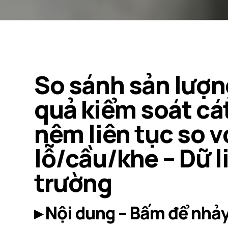
So sánh sản lượn
quả kiểm soát cá
nêm liên tục so v
lỗ/cầu/khe – Dữ l
trường
▸ Nội dung – Bấm để nhả