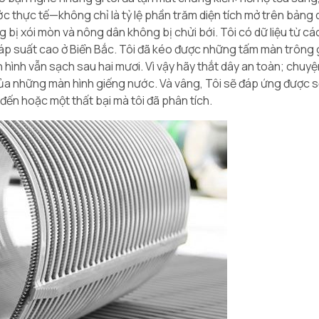
ước thực tế—không chỉ là tỷ lệ phần trăm diện tích mở trên bảng
g bị xói mòn và nông dân không bị chửi bới. Tôi có dữ liệu từ cá
u áp suất cao ở Biển Bắc. Tôi đã kéo được những tấm màn trông
hình vẫn sạch sau hai mươi. Vì vậy hãy thắt dây an toàn; chuyệ
ới của những màn hình giếng nước. Và vâng, Tôi sẽ đáp ứng được 
g đến hoặc một thất bại mà tôi đã phân tích.