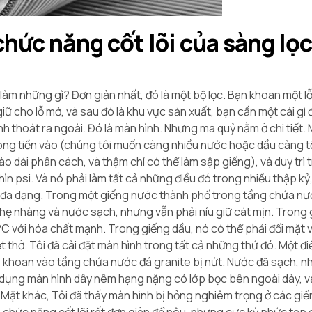
chức năng cốt lõi của sàng lọc
làm những gì? Đơn giản nhất, đó là một bộ lọc. Bạn khoan một l
 cho lỗ mở, và sau đó là khu vực sản xuất, bạn cần một cái gì
nh thoát ra ngoài. Đó là màn hình. Nhưng ma quỷ nằm ở chi tiết.
 dòng tiền vào (chúng tôi muốn càng nhiều nước hoặc dầu càng t
ào dải phân cách, và thậm chí có thể làm sập giếng), và duy trì 
hìn psi. Và nó phải làm tất cả những điều đó trong nhiều thập k
t đa dạng. Trong một giếng nước thành phố trong tầng chứa n
hẹ nhàng và nước sạch, nhưng vẫn phải níu giữ cát mịn. Trong 
0°C với hóa chất mạnh. Trong giếng dầu, nó có thể phải đối mặt v
t thở. Tôi đã cài đặt màn hình trong tất cả những thứ đó. Một đi
li, khoan vào tầng chứa nước đá granite bị nứt. Nước đã sạch, n
ử dụng màn hình dây nêm hạng nặng có lớp bọc bên ngoài dày, v
Mặt khác, Tôi đã thấy màn hình bị hỏng nghiêm trọng ở các giến