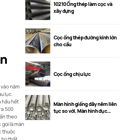
10210 Ống thép làm cọc và
xây dựng
Cọc ống thép đường kính lớn
cho cầu
an
Cọc ống chịu lực
s vào năm
u lục.
n hầu hết
Màn hình giếng dây nêm liên
 ra 500
tục so với. Màn hình đục
uấn theo
lỗ/cầu/khe
c gọi là màn
c thuộc
 họ thất