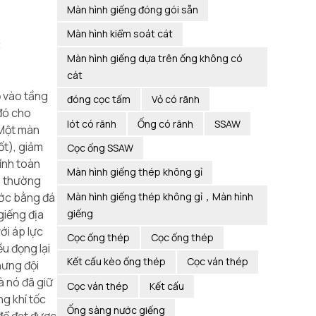
Màn hình giếng đóng gói sẵn
Màn hình kiểm soát cát
Màn hình giếng dựa trên ống không có
cát
ỗ vào tầng
đóng cọc tấm
Vỏ có rãnh
 đó cho
lót có rãnh
Ống có rãnh
SSAW
 Một màn
ốt), giảm
Cọc ống SSAW
tính toàn
Màn hình giếng thép không gỉ
ỷ, thường
Màn hình giếng thép không gỉ，Màn hình
ước bằng đá
giếng
giếng địa
ới áp lực
Cọc ống thép
Cọc ống thép
ều đọng lại
Kết cấu kèo ống thép
Cọc ván thép
hưng đội
à nó đã giữ
Cọc ván thép
Kết cấu
g khí tốc
Ống sàng nước giếng