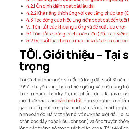
4.2.1 Ổn định kiểm soát cát lâu dài
4.2.2 Khả năng thích ứng với các tầng phức tạp (C
4.3 Tác động của hiệu ứng kiểm soát cát đến tuổi
V.. Tóm tắt các khoảng trống và đề xuất lựa chọn
5.1 Tóm tắt khoảng cách toàn diện (đầu ra + Kiểm 
5.2 Đề xuất lựa chọn có mục tiêu dựa trên các kịc
TÔI. Giới thiệu – Tại
trọng
Tôi đã khai thác nước và dầu từ lòng đất suốt 31 năm
1994, chuyển sang hoàn thiện giếng, và cuối cùng trở
Trong những thập kỷ đó, một phần cứng đã gây ra nhiề
mọi thứ khác: các
màn hình tốt
. Bạn sẽ nghĩ nó chỉ là 
gallon mỗi phút trong ba mươi năm và một cái bị ngh
hình xoắn ốc. Bài viết này nói về sự khác biệt đó. Tôi
chắn bọc dây hoặc kiểu Johnson) và ống truyền thống
lòng các thông số trong sách giáo khoa. Tôi sẽ kể ch