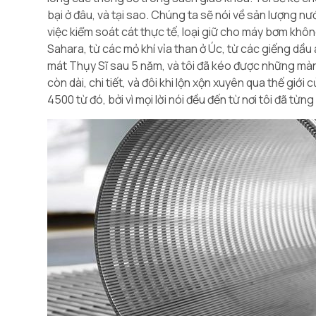
bại ở đâu, và tại sao. Chúng ta sẽ nói về sản lượng n
việc kiểm soát cát thực tế, loại giữ cho máy bơm khôn
Sahara, từ các mỏ khí vỉa than ở Úc, từ các giếng dầ
mát Thụy Sĩ sau 5 năm, và tôi đã kéo được những màn 
còn dài, chi tiết, và đôi khi lộn xộn xuyên qua thế gi
4500 từ đó, bởi vì mọi lời nói đều đến từ nơi tôi đã từn