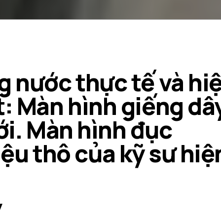
g nước thực tế và hi
t: Màn hình giếng dâ
ới. Màn hình đục
iệu thô của kỹ sư hiệ
y