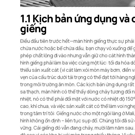
1.1 Kịch bản ứng dụng và 
giếng
Điều đầu tiên trước hết—màn hình giếng thực sự phải 
chứa nước hoặc bể chứa dầu, bạn chạy vỏ xuống để giữ
phép chất lỏng đi vào nhưng vẫn giữ cho cát hình thà
hình giếng phải làm ba việc cùng một lúc: tối đa hóa
thiểu sản xuất cát (vì cát làm xói mòn máy bơm, điền v
vẹn của cấu trúc dưới tải trọng có thể đạt tới hàng ng
trong môi trường ăn mòn. Các kịch bản ứng dụng rấ
sa thạch, màn hình có thể thấy dòng chảy tương đối n
nhiệt, nó có thể phải đối mặt với nước có nhiệt độ 15
cao, khí chua, và việc sản xuất cát có thể làm voi nghẹ
trong tâm trí tôi: Giếng nước cho một ngôi làng ở Ma
hình không ổn định – liên tục sụp đổ. Chúng tôi đã s
vững. Cái giếng đó vẫn đang chảy, mười lăm năm sau. 