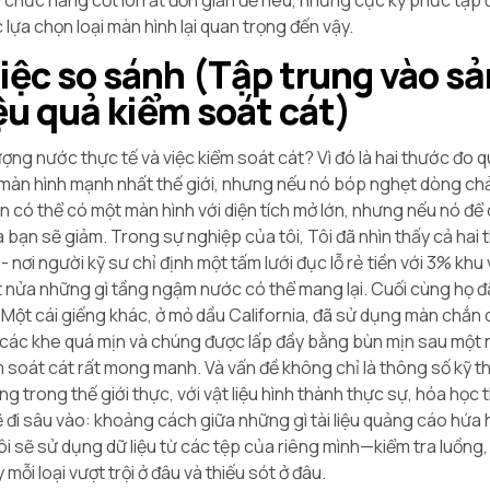
y, chức năng cốt lõi rất đơn giản để nêu, nhưng cực kỳ phức tạp
c lựa chọn loại màn hình lại quan trọng đến vậy.
việc so sánh (Tập trung vào sả
ệu quả kiểm soát cát)
ượng nước thực tế và việc kiểm soát cát? Vì đó là hai thước đo q
ó màn hình mạnh nhất thế giới, nhưng nếu nó bóp nghẹt dòng ch
bạn có thể có một màn hình với diện tích mở lớn, nhưng nếu nó để
bạn sẽ giảm. Trong sự nghiệp của tôi, Tôi đã nhìn thấy cả hai 
 nơi người kỹ sư chỉ định một tấm lưới đục lỗ rẻ tiền với 3% khu
nửa những gì tầng ngậm nước có thể mang lại. Cuối cùng họ 
u. Một cái giếng khác, ở mỏ dầu California, đã sử dụng màn chắn
 các khe quá mịn và chúng được lấp đầy bằng bùn mịn sau một
 soát cát rất mong manh. Và vấn đề không chỉ là thông số kỹ th
 trong thế giới thực, với vật liệu hình thành thực sự, hóa học
sẽ đi sâu vào: khoảng cách giữa những gì tài liệu quảng cáo hứa 
i sẽ sử dụng dữ liệu từ các tệp của riêng mình—kiểm tra luồng,
mỗi loại vượt trội ở đâu và thiếu sót ở đâu.