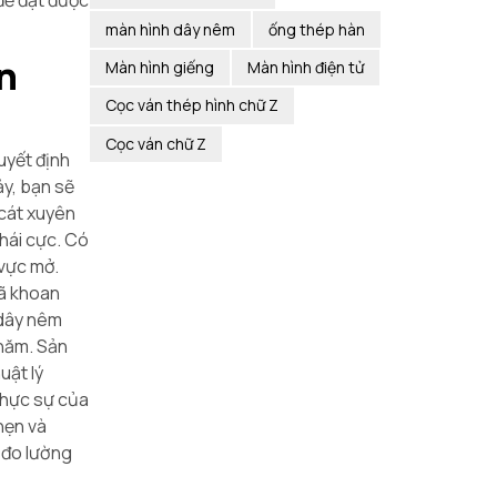
 để đạt được
màn hình dây nêm
ống thép hàn
n
Màn hình giếng
Màn hình điện tử
Cọc ván thép hình chữ Z
Cọc ván chữ Z
uyết định
ảy, bạn sẽ
 cát xuyên
thái cực. Có
 vực mở.
đã khoan
 dây nêm
 năm. Sản
uật lý
 thực sự của
hẹn và
 đo lường