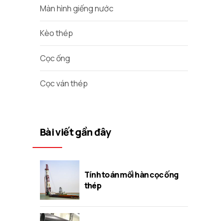
Màn hình giếng nước
Kèo thép
Cọc ống
Cọc ván thép
Bài viết gần đây
Tính toán mối hàn cọc ống
thép