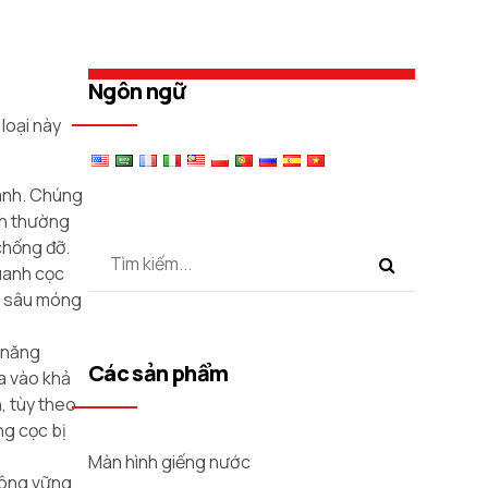
Ngôn ngữ
loại này
uanh. Chúng
nh thường
chống đỡ.
quanh cọc
Độ sâu móng
ả năng
Các sản phẩm
a vào khả
, tùy theo
ng cọc bị
Màn hình giếng nước
không vững