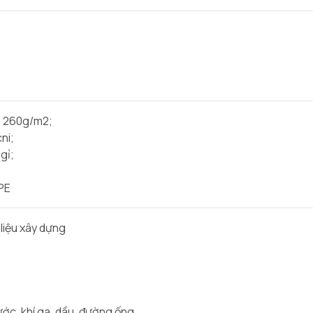
~ 260g/m2;
ni;
gỉ;
PE
 liệu xây dựng
ước, khí ga, dầu, đường ống