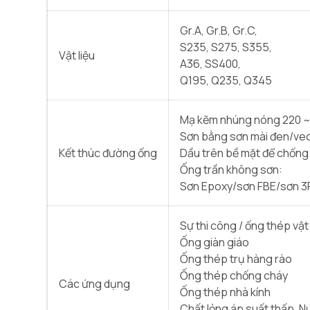
Gr.A, Gr.B, Gr.C,
S235, S275, S355,
Vật liệu
A36, SS400,
Q195, Q235, Q345
Mạ kẽm nhúng nóng 220 
Sơn bằng sơn mài đen/vec
Kết thúc đường ống
Dầu trên bề mặt để chống 
Ống trần không sơn:
Sơn Epoxy/sơn FBE/sơn 3
Sự thi công / ống thép vật
Ống giàn giáo
Ống thép trụ hàng rào
Ống thép chống cháy
Các ứng dụng
Ống thép nhà kính
Chất lỏng áp suất thấp, N