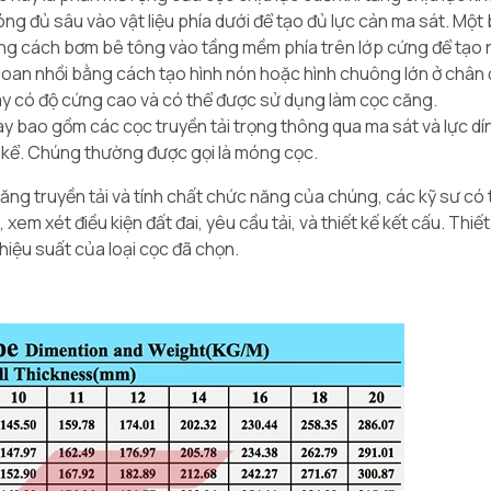
 đủ sâu vào vật liệu phía dưới để tạo đủ lực cản ma sát. Một 
 bằng cách bơm bê tông vào tầng mềm phía trên lớp cứng để tạo
khoan nhồi bằng cách tạo hình nón hoặc hình chuông lớn ở chân
y có độ cứng cao và có thể được sử dụng làm cọc căng.
ày bao gồm các cọc truyền tải trọng thông qua ma sát và lực dí
g kể. Chúng thường được gọi là móng cọc.
ăng truyền tải và tính chất chức năng của chúng, các kỹ sư có
em xét điều kiện đất đai, yêu cầu tải, và thiết kế kết cấu. Thiết
hiệu suất của loại cọc đã chọn.