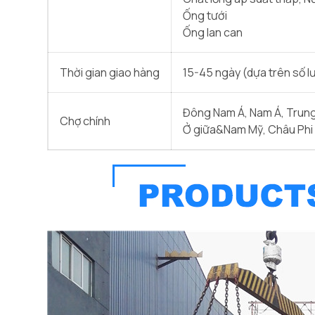
Ống tưới
Ống lan can
Thời gian giao hàng
15-45 ngày (dựa trên số 
Đông Nam Á, Nam Á, Trung
Chợ chính
Ở giữa&Nam Mỹ, Châu Phi