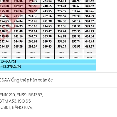
-SSAW Ống thép hàn xoắn ốc
 EN10210, EN39, BS1387,
STM A36, ISO 65
 C80.1, BẰNG 1074,