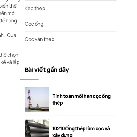
biến thể
Kèo thép
 nền mở
 đế bằng
Cọc ống
nh.. Quá
Cọc ván thép
 thể chọn
 kế và lắp
Bài viết gần đây
Tính toán mối hàn cọc ống
thép
10210 Ống thép làm cọc và
xây dựng