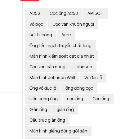
A252
Cọc ống A252
API 5CT
Vỏ bọc
Cọc ván khuôn nguội
sự thi công
Acre
Ống liền mạch truyền chất lỏng
Màn hình kiểm soát cát địa nhiệt
Cọc ván cán nóng
Johnson
Màn hình Johnson Well
Vỏ đục lỗ
Ống vỏ đục lỗ
ống đóng cọc
Uốn cong ống
cọc ống
Cọc ống
Giàn ống
giàn ống
Cấu trúc giàn ống
Màn hình giếng đóng gói sẵn