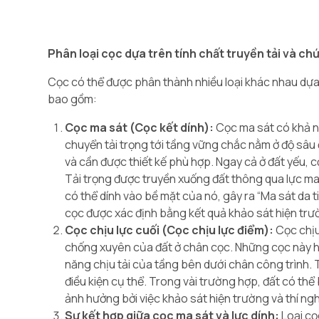
Phân loại cọc dựa trên tính chất truyền tải và ch
Cọc có thể được phân thành nhiều loại khác nhau dựa 
bao gồm:
Cọc ma sát (Cọc kết dính):
Cọc ma sát có khả nă
chuyển tải trọng tới tầng vững chắc nằm ở độ sâu
và cần được thiết kế phù hợp. Ngay cả ở đất yếu,
Tải trọng được truyền xuống đất thông qua lực ma 
có thể dính vào bề mặt của nó, gây ra “Ma sát da 
cọc được xác định bằng kết quả khảo sát hiện trườ
Cọc chịu lực cuối (Cọc chịu lực điểm):
Cọc chịu
chống xuyên của đất ở chân cọc. Những cọc này h
năng chịu tải của tầng bên dưới chân công trình. T
điều kiện cụ thể. Trong vài trường hợp, đất có th
ảnh hưởng bởi việc khảo sát hiện trường và thí ng
Sự kết hợp giữa cọc ma sát và lực dính:
Loại cọ