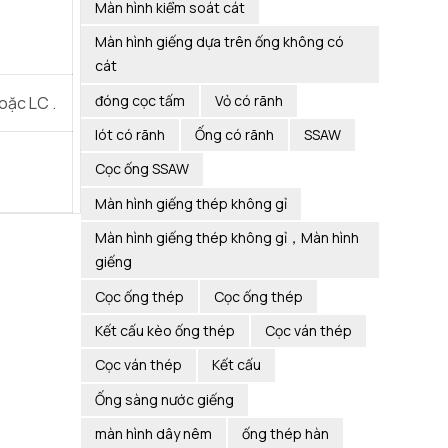
Màn hình kiểm soát cát
Màn hình giếng dựa trên ống không có
cát
đóng cọc tấm
Vỏ có rãnh
oặc LC .
lót có rãnh
Ống có rãnh
SSAW
Cọc ống SSAW
Màn hình giếng thép không gỉ
Màn hình giếng thép không gỉ，Màn hình
giếng
Cọc ống thép
Cọc ống thép
Kết cấu kèo ống thép
Cọc ván thép
Cọc ván thép
Kết cấu
Ống sàng nước giếng
màn hình dây nêm
ống thép hàn