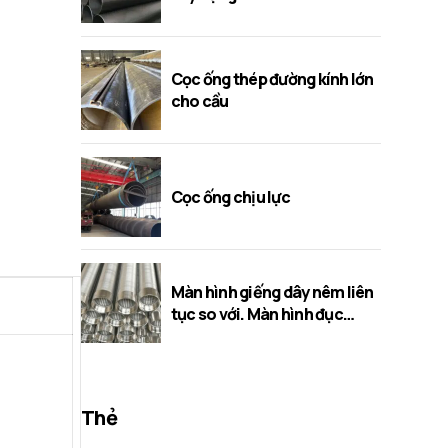
Cọc ống thép đường kính lớn
cho cầu
Cọc ống chịu lực
Màn hình giếng dây nêm liên
tục so với. Màn hình đục
lỗ/cầu/khe
Thẻ