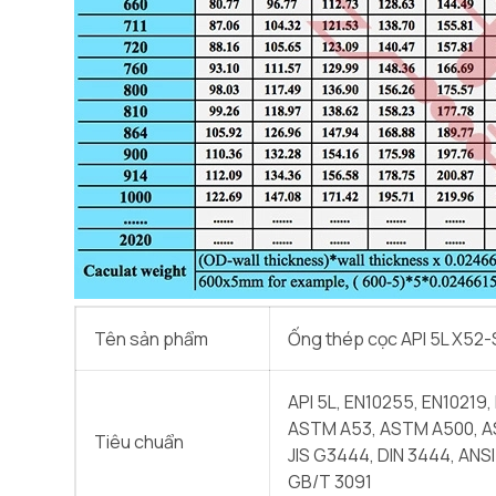
Tên sản phẩm
Ống thép cọc API 5L X52
API 5L, EN10255, EN10219,
ASTM A53, ASTM A500, A
Tiêu chuẩn
JIS G3444, DIN 3444, ANSI
GB/T 3091