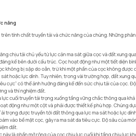
ức năng
trên tính chất truyền tải và chức năng của chúng. Những phân 
ng chịu tải chủ yếu từ lực cản ma sát giữa cọc và đất xung q
 đáng kể bên dưới cấu trúc. Cọc hoạt động như một tiết diện bì
 cọc không bị sập do oằn, trừ khi một phần của cọc không được 
sát hoặc lực dính. Tuy nhiên, trong vài trường hợp, đất xung 
tiêu cực” có thể ảnh hưởng đáng kể đến sức chịu tải của cọc. 
ng và thí nghiệm đất.
 lực cuối truyền tải trọng xuống tầng vững chắc thông qua kh
oạt động như một cột và phải được thiết kế phù hợp. Chúng dự
ải trọng được truyền tới đất thông qua lực ma sát hoặc lực dính
ể bám vào bề mặt cọc, gây ra ma sát da tiêu cực. Độ sâu của mó
hiệm đất.
c này là phần mở rộng của cọc chịu lực cuối khi tầng chịu lực 