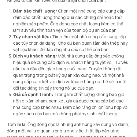
vài yếu tố cần xem xét khi đưa ra lựa chọn của bạn:
Đảm bảo chất lượng:
Chọn một nhà cung cấp cung cấp
đảm bảo chất lượng thông qua các chứng chỉ hoặc thử
nghiệm sản phẩm. Ống đóng cọc chất lượng kém có thể
làm suy yếu tính toàn vẹn của toàn bộ dự án của bạn.
Tùy chọn vật liệu:
Tìm kiếm một nhà cung cấp cung cấp
các tùy chọn đa dạng, Cho dù bạn quan tâm đến thép hay
vật liệu khác, để đáp ứng nhu cầu cụ thể của bạn.
Dịch vụ khách hàng:
Một nhà cung cấp ống xếp chồng
hiệu quả sẽ cung cấp dịch vụ khách hàng tuyệt vời, Từ yêu
cầu ban đầu đến giao hàng cuối cùng. Truyền thông rất
quan trọng trong bất kỳ dự án xây dựng nào, Và một nhà
cung cấp cam kết với dịch vụ khách hàng có thể sẽ là một
đối tác đáng tin cậy trong nỗ lực của bạn.
Giá cả cạnh tranh:
Trong khi chất lượng không bao giờ
nên bị xâm phạm, xem xét giá cả được cung cấp bởi các
nhà cung cấp khác nhau. Đảm bảo rằng chi phí phù hợp với
ngân sách của bạn mà không phải hy sinh chất lượng.
Tóm lại là, Ống đóng cọc là những anh hùng xây dựng vô danh,
đóng một vai trò quan trọng trong việc thiết lập nền tảng