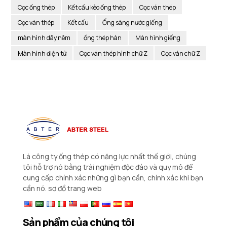
Cọc ống thép
Kết cấu kèo ống thép
Cọc ván thép
Cọc ván thép
Kết cấu
Ống sàng nước giếng
màn hình dây nêm
ống thép hàn
Màn hình giếng
Màn hình điện tử
Cọc ván thép hình chữ Z
Cọc ván chữ Z
Là công ty ống thép có năng lực nhất thế giới, chúng
tôi hỗ trợ nó bằng trải nghiệm độc đáo và quy mô để
cung cấp chính xác những gì bạn cần, chính xác khi bạn
cần nó.
sơ đồ trang web
Sản phẩm của chúng tôi