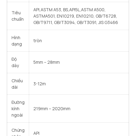
API,ASTM A53, BS,API5L,ASTM A500,
Tiêu
ASTMA501, EN10219, EN10210, GB/T6728,
chuẩn
GB/T9711, GB/T3094, GB/T3091, JIS G3466
Hình
tròn
dạng
Độ
5mm – 28mm
dày
Chiều
3-12m
dài
Đường
kính
219mm – 2020mm
ngoài
Chứng
API