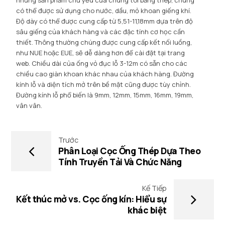
có thể được sử dụng cho nước, dầu, mỏ khoan giếng khí.
Độ dày có thể được cung cấp từ 5,51-11,18mm dựa trên độ
sâu giếng của khách hàng và các đặc tính cơ học cần
thiết. Thông thường chúng được cung cấp kết nối luồng,
như NUE hoặc EUE, sẽ dễ dàng hơn để cài đặt tại trang
web. Chiều dài của ống vỏ đục lỗ 3-12m có sẵn cho các
chiều cao giàn khoan khác nhau của khách hàng. Đường
kính lỗ và diện tích mở trên bề mặt cũng được tùy chỉnh.
Đường kính lỗ phổ biến là 9mm, 12mm, 15mm, 16mm, 19mm,
vân vân.
Trước
Phân Loại Cọc Ống Thép Dựa Theo
Tính Truyền Tải Và Chức Năng
Kế Tiếp
Kết thúc mở vs. Cọc ống kín: Hiểu sự
khác biệt