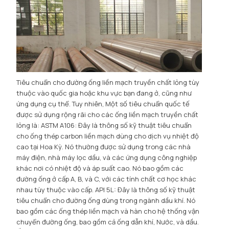
Tiêu chuẩn cho đường ống liền mạch truyền chất lỏng tùy
thuộc vào quốc gia hoặc khu vực bạn đang ở, cũng như
ứng dụng cụ thể. Tuy nhiên, Một số tiêu chuẩn quốc tế
được sử dụng rộng rãi cho các ống liền mạch truyền chất
lỏng là: ASTM A106: Đây là thông số kỹ thuật tiêu chuẩn
cho ống thép carbon liền mạch dùng cho dịch vụ nhiệt độ
cao tại Hoa Kỳ. Nó thường được sử dụng trong các nhà
máy điện, nhà máy lọc dầu, và các ứng dụng công nghiệp
khác nơi có nhiệt độ và áp suất cao. Nó bao gồm các
đường ống ở cấp A, B, và C, với các tính chất cơ học khác
nhau tùy thuộc vào cấp. API 5L: Đây là thông số kỹ thuật
tiêu chuẩn cho đường ống dùng trong ngành dầu khí. Nó
bao gồm các ống thép liền mạch và hàn cho hệ thống vận
chuyển đường ống, bao gồm cả ống dẫn khí, Nước, và dầu.