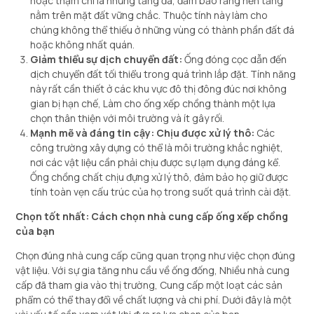
hoặc thậm chí là những tảng đá, đảm bảo rằng nền tảng
nằm trên mặt đất vững chắc. Thuộc tính này làm cho
chúng không thể thiếu ở những vùng có thành phần đất đá
hoặc không nhất quán.
Giảm thiểu sự dịch chuyển đất:
Ống đóng cọc dẫn đến
dịch chuyển đất tối thiểu trong quá trình lắp đặt. Tính năng
này rất cần thiết ở các khu vực đô thị đông đúc nơi không
gian bị hạn chế, Làm cho ống xếp chồng thành một lựa
chọn thân thiện với môi trường và ít gây rối.
Mạnh mẽ và đáng tin cậy: Chịu được xử lý thô:
Các
công trường xây dựng có thể là môi trường khắc nghiệt,
nơi các vật liệu cần phải chịu được sự lạm dụng đáng kể.
Ống chồng chất chịu đựng xử lý thô, đảm bảo họ giữ được
tính toàn vẹn cấu trúc của họ trong suốt quá trình cài đặt.
Chọn tốt nhất: Cách chọn nhà cung cấp ống xếp chồng
của bạn
Chọn đúng nhà cung cấp cũng quan trọng như việc chọn đúng
vật liệu. Với sự gia tăng nhu cầu về ống đống, Nhiều nhà cung
cấp đã tham gia vào thị trường, Cung cấp một loạt các sản
phẩm có thể thay đổi về chất lượng và chi phí. Dưới đây là một