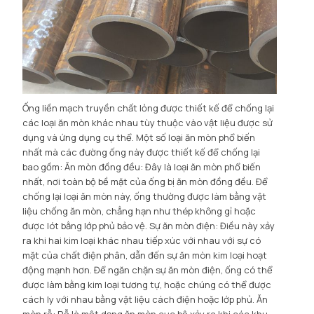
Ống liền mạch truyền chất lỏng được thiết kế để chống lại
các loại ăn mòn khác nhau tùy thuộc vào vật liệu được sử
dụng và ứng dụng cụ thể. Một số loại ăn mòn phổ biến
nhất mà các đường ống này được thiết kế để chống lại
bao gồm: Ăn mòn đồng đều: Đây là loại ăn mòn phổ biến
nhất, nơi toàn bộ bề mặt của ống bị ăn mòn đồng đều. Để
chống lại loại ăn mòn này, ống thường được làm bằng vật
liệu chống ăn mòn, chẳng hạn như thép không gỉ hoặc
được lót bằng lớp phủ bảo vệ. Sự ăn mòn điện: Điều này xảy
ra khi hai kim loại khác nhau tiếp xúc với nhau với sự có
mặt của chất điện phân, dẫn đến sự ăn mòn kim loại hoạt
động mạnh hơn. Để ngăn chặn sự ăn mòn điện, ống có thể
được làm bằng kim loại tương tự, hoặc chúng có thể được
cách ly với nhau bằng vật liệu cách điện hoặc lớp phủ. Ăn
mòn rỗ: Rỗ là một dạng ăn mòn cục bộ xảy ra khi các khu