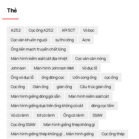
Thẻ
A252
Cọc ống A252
API 5CT
Vỏ bọc
Cọc ván khuôn nguội
sự thi công
Acre
Ống liền mạch truyền chất lỏng
Màn hình kiểm soát cát địa nhiệt
Cọc ván cán nóng
Johnson
Màn hình Johnson Well
Vỏ đục lỗ
Ống vỏ đục lỗ
ống đóng cọc
Uốn cong ống
cọc ống
Cọc ống
Giàn ống
giàn ống
Cấu trúc giàn ống
Màn hình giếng đóng gói sẵn
Màn hình kiểm soát cát
Màn hình giếng dựa trên ống không có cát
đóng cọc tấm
Vỏ có rãnh
lót có rãnh
Ống có rãnh
SSAW
Cọc ống SSAW
Màn hình giếng thép không gỉ
Màn hình giếng thép không gỉ，Màn hình giếng
Cọc ống thép