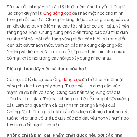
Đã qua rồi cái ngày mà các kỹ thuật nền tảng truyền thống là
lựa chọn duy nhất.
Ống đóng cọc
đã khắc một hốc cho mình
trong nhiều cài đặt. Chúng thường được sử dụng trong các dự
án xây dựng quy mô lớn như các tòa nhà chọc trời, cầu, và nền
tảng ngoài khơi. Chúng cũng phổ biến trong các cấu trúc dân
cư nhỏ đòi hỏi một nền tảng vững chắc, đặc biệt là trong điều
kiện đất đầy thách thức. Cảm ơn các nhà cung cấp ống xếp,
Những vật liệu này đã trở nên dễ tiếp cận hơn, làm cho chúng
có mặt khắp nơi trong các nỗ lực xây dựng khác nhau.
Điều gì thúc đẩy việc sử dụng của họ?
Có một số lý do tại sao
Ống đóng cọc
đã trở thành một mặt
hàng chủ lực trong xây dựng. Trước hết, Họ cung cấp sức
mạnh và độ bền vô song, Cung cấp nền tảng vững chắc là
kiểm tra thời gian. Thứ hai, chúng có thể dễ dàng bị đẩy xuống
đất, Làm cho quá trình cài đặt nhanh chóng và hiệu quả.
Chúng đặc biệt có giá trị khi các điều kiện đất hiện tại ít hơn lý
tưởng, vì chúng có thể bỏ qua các lớp đất yếu hơn và nghỉ ngơi
trên mặt đất mạnh mẽ hơn.
Không chỉ là kim loại: Phẩm chất được nêu bởi các nhà