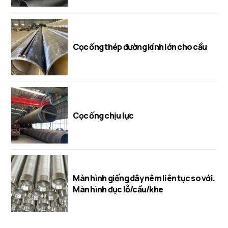
Cọc ống thép đường kính lớn cho cầu
Cọc ống chịu lực
Màn hình giếng dây nêm liên tục so với.
Màn hình đục lỗ/cầu/khe