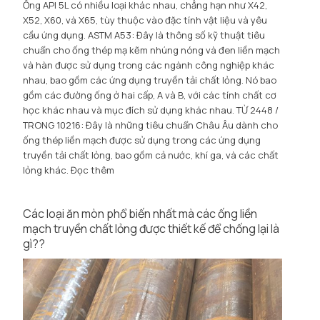
Ống API 5L có nhiều loại khác nhau, chẳng hạn như X42,
X52, X60, và X65, tùy thuộc vào đặc tính vật liệu và yêu
cầu ứng dụng. ASTM A53: Đây là thông số kỹ thuật tiêu
chuẩn cho ống thép mạ kẽm nhúng nóng và đen liền mạch
và hàn được sử dụng trong các ngành công nghiệp khác
nhau, bao gồm các ứng dụng truyền tải chất lỏng. Nó bao
gồm các đường ống ở hai cấp, A và B, với các tính chất cơ
học khác nhau và mục đích sử dụng khác nhau. TỪ 2448 /
TRONG 10216: Đây là những tiêu chuẩn Châu Âu dành cho
ống thép liền mạch được sử dụng trong các ứng dụng
truyền tải chất lỏng, bao gồm cả nước, khí ga, và các chất
lỏng khác.
Đọc thêm
Các loại ăn mòn phổ biến nhất mà các ống liền
mạch truyền chất lỏng được thiết kế để chống lại là
gì??