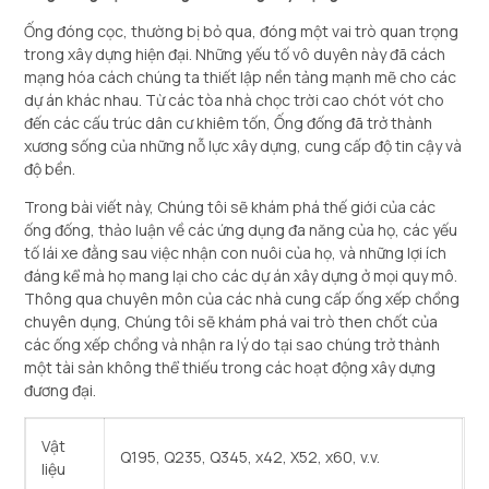
Ống đóng cọc, thường bị bỏ qua, đóng một vai trò quan trọng
trong xây dựng hiện đại. Những yếu tố vô duyên này đã cách
mạng hóa cách chúng ta thiết lập nền tảng mạnh mẽ cho các
dự án khác nhau. Từ các tòa nhà chọc trời cao chót vót cho
đến các cấu trúc dân cư khiêm tốn, Ống đống đã trở thành
xương sống của những nỗ lực xây dựng, cung cấp độ tin cậy và
độ bền.
Trong bài viết này, Chúng tôi sẽ khám phá thế giới của các
ống đống, thảo luận về các ứng dụng đa năng của họ, các yếu
tố lái xe đằng sau việc nhận con nuôi của họ, và những lợi ích
đáng kể mà họ mang lại cho các dự án xây dựng ở mọi quy mô.
Thông qua chuyên môn của các nhà cung cấp ống xếp chồng
chuyên dụng, Chúng tôi sẽ khám phá vai trò then chốt của
các ống xếp chồng và nhận ra lý do tại sao chúng trở thành
một tài sản không thể thiếu trong các hoạt động xây dựng
đương đại.
Vật
Q195, Q235, Q345, x42, X52, x60, v.v.
liệu