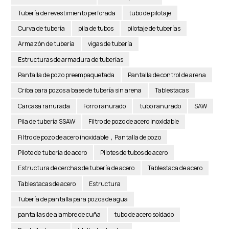
Tubería de revestimiento perforada
tubo de pilotaje
Curva de tubería
pila de tubos
pilotaje de tuberías
Armazón de tubería
vigas de tubería
Estructuras de armadura de tuberías
Pantalla de pozo preempaquetada
Pantalla de control de arena
Criba para pozos a base de tubería sin arena
Tablestacas
Carcasa ranurada
Forro ranurado
tubo ranurado
SAW
Pila de tubería SSAW
Filtro de pozo de acero inoxidable
Filtro de pozo de acero inoxidable，Pantalla de pozo
Pilote de tubería de acero
Pilotes de tubos de acero
Estructura de cerchas de tubería de acero
Tablestaca de acero
Tablestacas de acero
Estructura
Tubería de pantalla para pozos de agua
pantallas de alambre de cuña
tubo de acero soldado