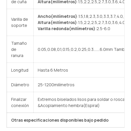
de cuña
Altura(milímetros)
:1.5,2.2,2.5,2.7,3.0,3.6,4.0,4.
Ancho(milímetros)
:1.5,1.8,2.3,3.0,3.3,3.7,4.0,4.5
Varilla de
Altura(milímetros)
:1.5,2.2,2.5,2.7,3.0,3.6,4.0,4.
soporte
Varilla redonda(milímetros)
:2.5-6.0
Tamaño
de
0.05,0.08,0.1,0.15,0.2,0.25,0.3…….6.0mm También
ranura
Longitud
Hasta 6 Metros
Diámetro
25-1200milímetros
Finalizar
Extremos biselados lisos para soldar o roscad
conexión
&Acoplamiento hembra(Espiral)
Otras especificaciones disponibles bajo pedido