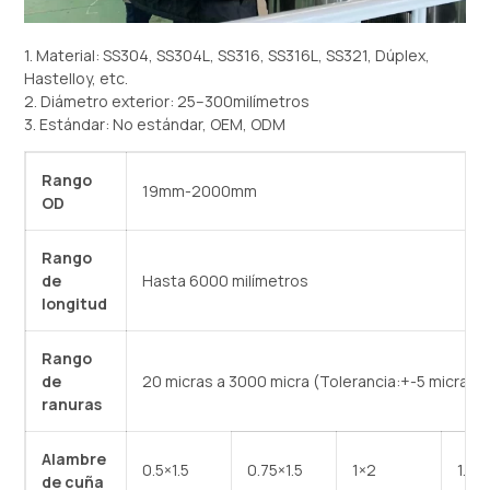
1. Material: SS304, SS304L, SS316, SS316L, SS321, Dúplex,
Hastelloy, etc.
2. Diámetro exterior: 25–300milímetros
3. Estándar: No estándar, OEM, ODM
Rango
19mm-2000mm
OD
Rango
de
Hasta 6000 milímetros
longitud
Rango
de
20 micras a 3000 micra (Tolerancia:+-5 micra)
ranuras
Alambre
0.5×1.5
0.75×1.5
1×2
1.5*
de cuña