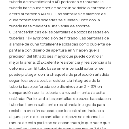
tubería de revestimiento API perforada o ranurada,la
tubería base puede ser de acero inoxidable o carcasa de
acero al carbono API 5CT. Las pantallas de alambre de
cuña totalmente soldadas se sueldan junto con la
tubería base mediante una varilla de soporte.
6.Características de las pantallas de pozos basadas en
tuberías: 1)Mayor precisión de filtrado: Las pantallas de
alambre de cuña totalmente soldadas como cubierta de
pantalla con diseño de apertura en V hacen que la
precisión del filtrado sea mayor,que puede controlar
mejor la arena. 2)Excelente resistencia y resistencia a la
deformación: El tubo base en el interior,El exterior se
puede proteger con la chaqueta de protección añadida
según los requisitos,La resistencia integrada de la
tubería base perforada solo disminuye un 2 ~ 3% en
comparación con la tubería de revestimiento / aceite
estándar,Por lo tanto, las pantallas de pozos basadas en
tuberías tienen suficiente resistencia integrada para
resistir la presión causada por los estratos. Incluso si
alguna parte de las pantallas del pozo se deforma,La
ranura de esta parte no se ensanchará,lo que hace que
la confiabilidad del control de arena sea mayor 3)Más