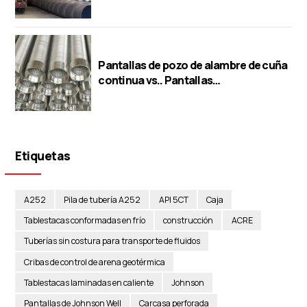
Pantallas de pozo de alambre de cuña
continua vs.. Pantallas
perforadas/puente/ranura
Etiquetas
A252
Pila de tubería A252
API 5CT
Caja
Tablestacas conformadas en frío
construcción
ACRE
Tuberías sin costura para transporte de fluidos
Cribas de control de arena geotérmica
Tablestacas laminadas en caliente
Johnson
Pantallas de Johnson Well
Carcasa perforada