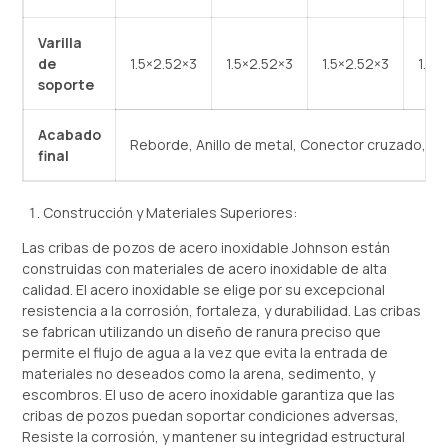
Varilla
de
1.5×2.52×3
1.5×2.52×3
1.5×2.52×3
1.8*
soporte
Acabado
Reborde, Anillo de metal, Conector cruzado, cer
final
Construcción y Materiales Superiores:
Las cribas de pozos de acero inoxidable Johnson están
construidas con materiales de acero inoxidable de alta
calidad. El acero inoxidable se elige por su excepcional
resistencia a la corrosión, fortaleza, y durabilidad. Las cribas
se fabrican utilizando un diseño de ranura preciso que
permite el flujo de agua a la vez que evita la entrada de
materiales no deseados como la arena, sedimento, y
escombros. El uso de acero inoxidable garantiza que las
cribas de pozos puedan soportar condiciones adversas,
Resiste la corrosión, y mantener su integridad estructural