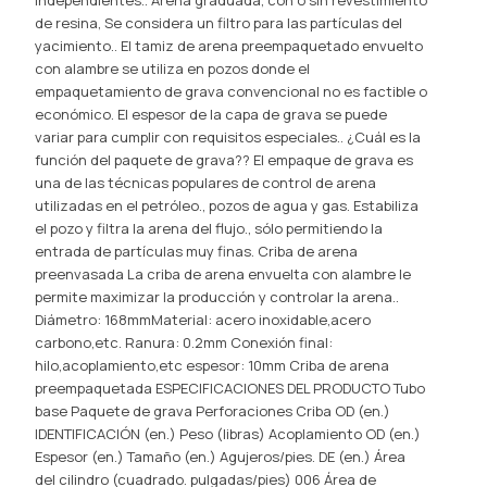
de resina, Se considera un filtro para las partículas del
yacimiento.. El tamiz de arena preempaquetado envuelto
con alambre se utiliza en pozos donde el
empaquetamiento de grava convencional no es factible o
económico. El espesor de la capa de grava se puede
variar para cumplir con requisitos especiales.. ¿Cuál es la
función del paquete de grava?? El empaque de grava es
una de las técnicas populares de control de arena
utilizadas en el petróleo., pozos de agua y gas. Estabiliza
el pozo y filtra la arena del flujo., sólo permitiendo la
entrada de partículas muy finas. Criba de arena
preenvasada La criba de arena envuelta con alambre le
permite maximizar la producción y controlar la arena..
Diámetro: 168mmMaterial: acero inoxidable,acero
carbono,etc. Ranura: 0.2mm Conexión final:
hilo,acoplamiento,etc espesor: 10mm Criba de arena
preempaquetada ESPECIFICACIONES DEL PRODUCTO Tubo
base Paquete de grava Perforaciones Criba OD (en.)
IDENTIFICACIÓN (en.) Peso (libras) Acoplamiento OD (en.)
Espesor (en.) Tamaño (en.) Agujeros/pies. DE (en.) Área
del cilindro (cuadrado. pulgadas/pies) 006 Área de