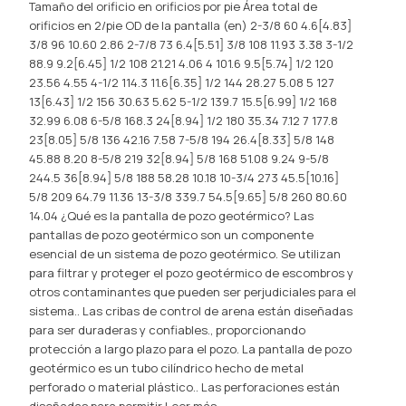
Tamaño del orificio en orificios por pie Área total de
orificios en 2/pie OD de la pantalla (en) 2-3/8 60 4.6[4.83]
3/8 96 10.60 2.86 2-7/8 73 6.4[5.51] 3/8 108 11.93 3.38 3-1/2
88.9 9.2[6.45] 1/2 108 21.21 4.06 4 101.6 9.5[5.74] 1/2 120
23.56 4.55 4-1/2 114.3 11.6[6.35] 1/2 144 28.27 5.08 5 127
13[6.43] 1/2 156 30.63 5.62 5-1/2 139.7 15.5[6.99] 1/2 168
32.99 6.08 6-5/8 168.3 24[8.94] 1/2 180 35.34 7.12 7 177.8
23[8.05] 5/8 136 42.16 7.58 7-5/8 194 26.4[8.33] 5/8 148
45.88 8.20 8-5/8 219 32[8.94] 5/8 168 51.08 9.24 9-5/8
244.5 36[8.94] 5/8 188 58.28 10.18 10-3/4 273 45.5[10.16]
5/8 209 64.79 11.36 13-3/8 339.7 54.5[9.65] 5/8 260 80.60
14.04 ¿Qué es la pantalla de pozo geotérmico? Las
pantallas de pozo geotérmico son un componente
esencial de un sistema de pozo geotérmico. Se utilizan
para filtrar y proteger el pozo geotérmico de escombros y
otros contaminantes que pueden ser perjudiciales para el
sistema.. Las cribas de control de arena están diseñadas
para ser duraderas y confiables., proporcionando
protección a largo plazo para el pozo. La pantalla de pozo
geotérmico es un tubo cilíndrico hecho de metal
perforado o material plástico.. Las perforaciones están
diseñadas para permitir
Leer más