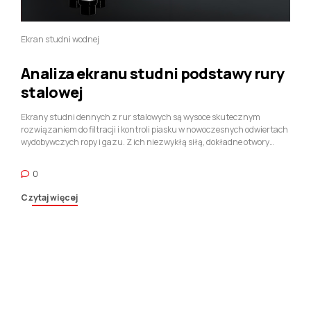
Ekran studni wodnej
Analiza ekranu studni podstawy rury
stalowej
Ekrany studni dennych z rur stalowych są wysoce skutecznym
rozwiązaniem do filtracji i kontroli piasku w nowoczesnych odwiertach
wydobywczych ropy i gazu. Z ich niezwykłą siłą, dokładne otwory
szczelinowe, i konstrukcja samoczyszcząca, ekrany te oferują
znaczną przewagę nad innymi typami ekranów, takimi jak wkładki
0
szczelinowe. Ich zdolność do obsługi produkcji bez piasku, zarówno w
odwiertach pionowych, jak i poziomych, czyni je wszechstronnym
Czytaj więcej
wyborem do szerokiego zakresu zastosowań związanych z
wykańczaniem odwiertów. Dzięki dostosowywalnym materiałom i
specyfikacjom, Ekrany podstawy rur zapewniają wydajność, trwałe
rozwiązanie optymalizujące produktywność odwiertów i zapewniające
płynne działanie systemów wydobycia ropy i gazu. Ponieważ
wymagania dotyczące zwiększonej wydajności produkcji i lepszej
kontroli piasku stale rosną, Nie można przecenić znaczenia wysokiej
jakości ekranów podstawy rur w wykończeniach studni.