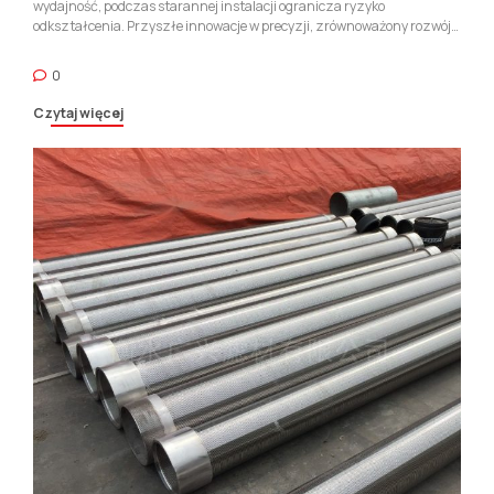
wydajność, podczas starannej instalacji ogranicza ryzyko
odkształcenia. Przyszłe innowacje w precyzji, zrównoważony rozwój,
a monitorowanie cyfrowe zapewni ich ciągłe znaczenie. Szelowe
ekrany i rury obudowy pozostają kamieniem węgielnym wydajności,
0
niezawodne systemy studni, dostarczanie opłacalnych rozwiązań dla
różnych branż.
Czytaj więcej