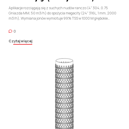
wodonośnej
Aplikacje rozciągają się z suchych nudów ranczo (4" 304, 0.75
Gniazda MM, 50 m3/h) do spożycia megacity (24" 316L, 1 mm, 2000
m3/h), Wymiana jonów wymiotuje 99% TSS w 1000 M głębokie
piaskowce. Petro Upstreams wdrożenie 8-5/8" Dupleks dla welonów
kwaśnych, CSCC zero i 10% H₂s. Remediation Pigers filtruje pióropusze
0
LZO, Kuty geotermalne trwają 150 ° C skale krzemionki. Domowy 2"
Wybmyki wystarczą płytki, Ale głębokie nakazują ścięgna ze stali
Czytaj więcej
nierdzewnej. Światowy 40% Wells wykorzystują te, FPOY SDG6.