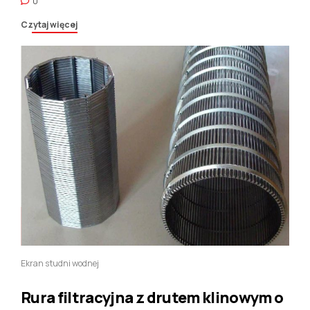
0
takie czynniki, jak warunki studni, wymagania dotyczące przepływu, i
odporność na korozję, operatorzy mogą zoptymalizować wydajność i
Czytaj więcej
trwałość perforowanych rur osłonowych. Ponieważ technologia wciąż
się rozwija, nowe materiały i techniki produkcyjne jeszcze bardziej
zwiększą możliwości tych kluczowych komponentów, zapewniając ich
ciągłe znaczenie w stale zmieniającym się krajobrazie wierceń i
budowy studni.
Ekran studni wodnej
Rura filtracyjna z drutem klinowym o