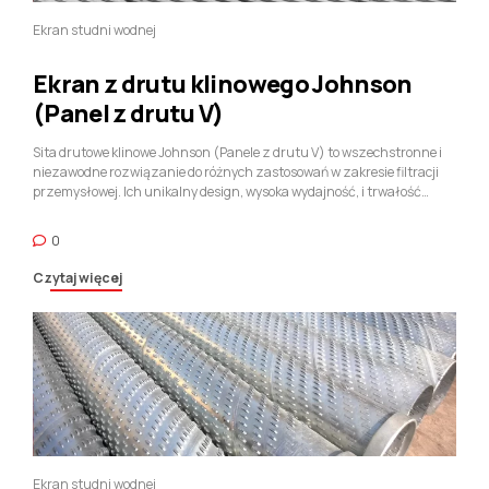
Ekran studni wodnej
Ekran z drutu klinowego Johnson
(Panel z drutu V)
Sita drutowe klinowe Johnson (Panele z drutu V) to wszechstronne i
niezawodne rozwiązanie do różnych zastosowań w zakresie filtracji
przemysłowej. Ich unikalny design, wysoka wydajność, i trwałość
sprawiają, że nadają się do stosowania w uzdatnianiu wody, górnictwo,
jedzenie i napoje, celuloza i papier, olej i gaz, i zastosowania
0
architektoniczne. Konfigurowalne rozmiary i wymiary szczelin
zapewniają, że te ekrany spełniają określone wymagania filtracyjne,
Czytaj więcej
zapewniając długotrwałą wydajność i niskie koszty utrzymania.
Ekran studni wodnej