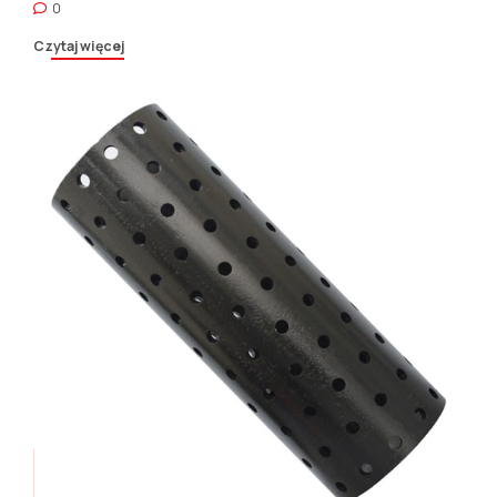
0
konfigurowalne wymiary i rozmiary gier zapewniają, że są odpowiednie
do szerokiej gamy aplikacji, Od komunalnych systemów zaopatrzenia
Czytaj więcej
w wodę po przemysłowe studnie geotermalne. Z ich wysokimi
właściwościami mechanicznymi, Ekrany przewodów klinowych
zapewniają niezawodne, trwałe rozwiązania do wydajnego ekstrakcji
wód gruntowych.