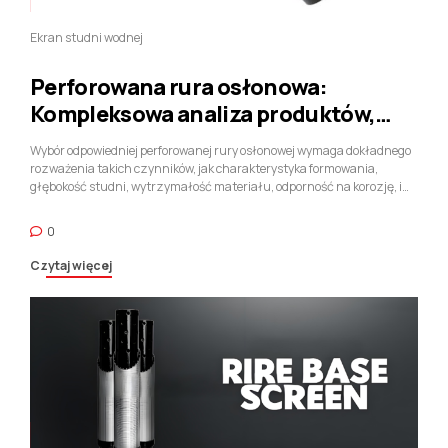
Ekran studni wodnej
Perforowana rura osłonowa:
Kompleksowa analiza produktów,
Produkcji, i Aplikacje
Wybór odpowiedniej perforowanej rury osłonowej wymaga dokładnego
rozważenia takich czynników, jak charakterystyka formowania,
głębokość studni, wytrzymałość materiału, odporność na korozję, i
wymagania regulacyjne. Jeśli zostanie prawidłowo wybrany i
zainstalowany, perforowane rury osłonowe mogą znacznie zwiększyć
0
wydajność produkcji, zapewnić integralność odwiertu, i
minimalizować wpływ na środowisko.
Czytaj więcej