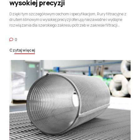
wysokiej precyzji
Dzięki tym szczegółowym cechom i specyfikacjom, Rury filtracyjne z
drutem klinowym o wysokiej precyzji oferują niezawodne i wydajne
rozwiązania dla szerokiego zakresu potrzeb w zakresie filtracji
przemysłowej. Ich konfigurowalne funkcje i trwała konstrukcja
zapewniają optymalną wydajność nawet w najbardziej wymagających
0
środowiskach.
Czytaj więcej