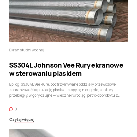
Ekran studni wodnej
SS304L Johnson Vee Rury ekranowe
w sterowaniu piaskiem
Epilog: SS304L Vee Rure, podtrzymywane oddziały przewodowe,
zaaranżować kapitulację piasku – stopy są nieugięte, kontury
przebiegły, wigory czujne — wieczne rurociągi petro-dobrobytu z
hałaśliwych krain zbiorników.
0
Czytaj więcej