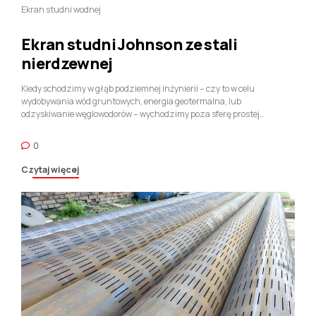
Ekran studni wodnej
Ekran studni Johnson ze stali
nierdzewnej
Kiedy schodzimy w głąb podziemnej inżynierii – czy to w celu
wydobywania wód gruntowych, energia geotermalna, lub
odzyskiwanie węglowodorów – wychodzimy poza sferę prostej
instalacji wodno-kanalizacyjnej i wkraczamy w wyrafinowaną naukę o
dynamice płynów i filtracji geologicznej. W sercu tego skrzyżowania
0
znajduje się ekran studni drutowych typu Johnson ze stali
nierdzewnej, element, który często decyduje o żywotności operacyjnej i
Czytaj więcej
wydajności całego wielomilionowego projektu odwiertu. Aby naprawdę
zrozumieć nasz produkt, należy spojrzeć poza cylindryczną formę i
zobaczyć w niej precyzyjnie zaprojektowany instrument
zaprojektowany do zarządzania chaotycznym interfejsem pomiędzy
warstwą wodonośną zawierającą ciecz a systemem ekstrakcji
napędzanym próżnią.