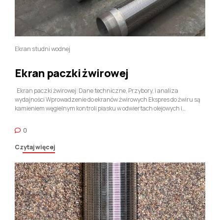
Ekran studni wodnej
Ekran paczki żwirowej
Ekran paczki żwirowej: Dane techniczne, Przybory, i analiza
wydajności Wprowadzenie do ekranów żwirowych Ekspres do żwiru są
kamieniem węgielnym kontroli piasku w odwiertach olejowych i
gazowych, zaprojektowany w celu zapobiegania produkcji piasku
formacyjnego przy jednoczesnym utrzymaniu wydajności. Produkcja
0
piasku może uszkodzić sprzęt, Clog Pipelines, i zmniejsz wydajność
zbiornika, tworzenie skutecznej kontroli piasku ...
Czytaj więcej