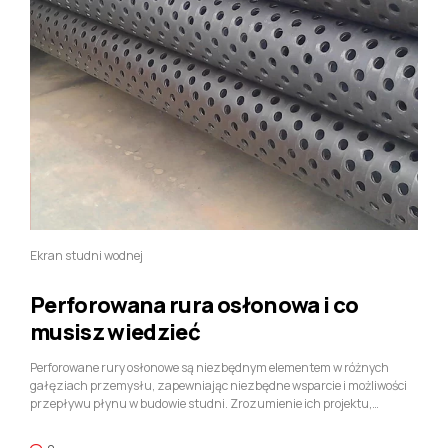
Ekran studni wodnej
Perforowana rura osłonowa i co
musisz wiedzieć
Perforowane rury osłonowe są niezbędnym elementem w różnych
gałęziach przemysłu, zapewniając niezbędne wsparcie i możliwości
przepływu płynu w budowie studni. Zrozumienie ich projektu,
Aplikacje, i procesy produkcyjne mają kluczowe znaczenie przy
wyborze właściwej rury do konkretnych potrzeb. Biorąc pod uwagę