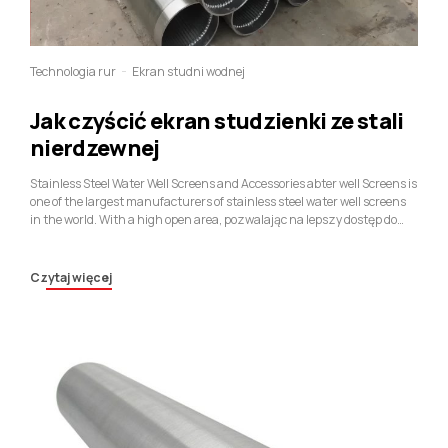
Technologia rur
Ekran studni wodnej
Jak czyścić ekran studzienki ze stali
nierdzewnej
Stainless Steel Water Well Screens and Accessories abter well Screens is
one of the largest manufacturers of stainless steel water well screens
in the world
.
With a high open area
, pozwalając na lepszy dostęp do
całej formacji wokół ekranu;
fines and drilling fluid are removed quickly
and completely
, co skutkuje lepszym rozwojem studni.
Czytaj więcej