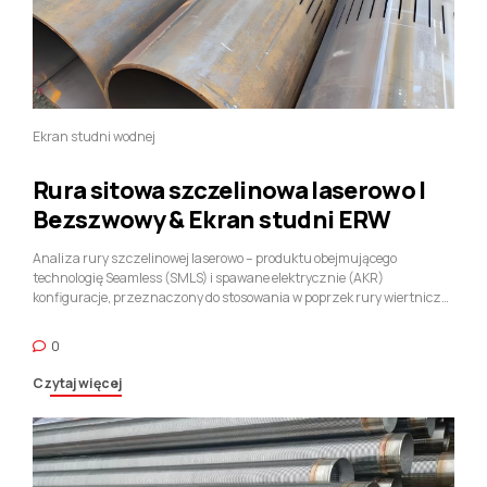
Ekran studni wodnej
Rura sitowa szczelinowa laserowo |
Bezszwowy & Ekran studni ERW
Analiza rury szczelinowej laserowo – produktu obejmującego
technologię Seamless (SMLS) i spawane elektrycznie (AKR)
konfiguracje, przeznaczony do stosowania w poprzek rury wiertniczej,
Obudowa, i aplikacje Well Screen — wymagają przemyślanego
działania, ekspansywne i głębokie zgłębienie nauki o materiałach,
0
fizyka produkcji, i inżynierii naftowej. To nie jest tylko rura; jest to
starannie zaprojektowana konstrukcja i....
Czytaj więcej