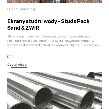
Ekran studni wodnej
Ekrany studni wody – Studs Pack
Sand & ŻWIR
Ekrany studni wody: Kompleksowy przewodnik po produktach
Premium Products Wod Water Stuki są kluczowymi elementami w
różnych zastosowaniach odwiertów wodnych i olejowych, Zapewnienie
skutecznej filtracji i ochrony obudowy studni. Abter, wiodący
producent, Oferuje szeroką gamę studni wodnych dostosowanych do
0
różnych potrzeb i specyfikacji. Ten artykuł zagłębia się w ....
Czytaj więcej