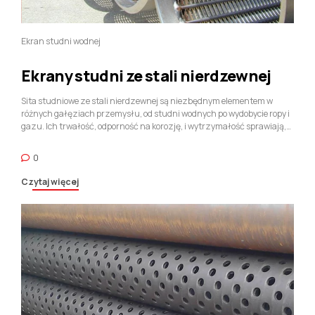
Ekran studni wodnej
Ekrany studni ze stali nierdzewnej
Sita studniowe ze stali nierdzewnej są niezbędnym elementem w
różnych gałęziach przemysłu, od studni wodnych po wydobycie ropy i
gazu. Ich trwałość, odporność na korozję, i wytrzymałość sprawiają,
że są one materiałem wybieranym na ekrany studni w trudnych
warunkach. Wybierając odpowiedni ekran do swojego projektu i
0
odpowiednio go utrzymując,
you can ensure optimal performance and
longevity For more information on stainless steel well screens
,
Czytaj więcej
pamiętaj, aby skonsultować się ze specjalistą, który pomoże Ci przejść
przez proces wyboru i projektowania