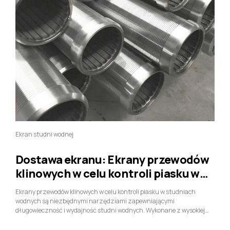
Ekran studni wodnej
Dostawa ekranu: Ekrany przewodów
klinowych w celu kontroli piasku w
odwiertach wodnych
Ekrany przewodów klinowych w celu kontroli piasku w studniach
wodnych są niezbędnymi narzędziami zapewniającymi
długowieczność i wydajność studni wodnych. Wykonane z wysokiej
jakości stali nierdzewnej, Te ekrany są trwałe, odporny na korozję, i
zdolne do filtrowania piasku i zanieczyszczeń bez zatkania. Ich