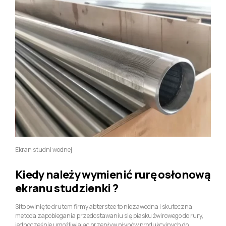
rozwiązanie. Skonsultuj się ze specjalistą, aby ustalić, czy mostkowe
rury ekranowe szczelinowe są odpowiednie dla Twoich konkretnych
potrzeb i zapewnić długoterminową produktywność i wydajność
systemu studni.
Ekran studni wodnej
Kiedy należy wymienić rurę osłonową
ekranu studzienki ?
Sito owinięte drutem firmy abterstee to niezawodna i skuteczna
metoda zapobiegania przedostawaniu się piasku żwirowego do rury,
jednocześnie umożliwiając przepływ płynów produkcyjnych do