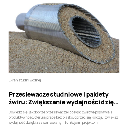
Ekran studni wodnej
Przesiewacze studniowe i pakiety
żwiru: Zwiększanie wydajności dzięki
najlepszym funkcjom & Doskonały
Dowiedz się, jak dobrze przesiewacze i obsypki żwirowe poprawiają
projekt
produktywność, oferują pracę bez piasku, oprzeć się korozji, i zwiększ
wydajność dzięki zaawansowanym funkcjom i projektom.