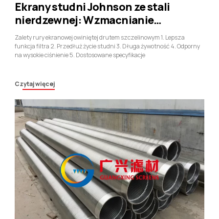
Ekrany studni Johnson ze stali
nierdzewnej: Wzmacnianie
niezawodnych i wydajnych studni
Zalety rury ekranowej owiniętej drutem szczelinowym 1. Lepsza
wodnych
funkcja filtra 2. Przedłuż życie studni 3. Długa żywotność 4. Odporny
na wysokie ciśnienie 5. Dostosowane specyfikacje
Czytaj więcej