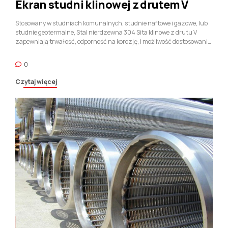
Ekran studni klinowej z drutem V
Stosowany w studniach komunalnych, studnie naftowe i gazowe, lub
studnie geotermalne, Stal nierdzewna 304 Sita klinowe z drutu V
zapewniają trwałość, odporność na korozję, i możliwość dostosowania,
co czyni je niezawodnym i opłacalnym rozwiązaniem do realizacji
odwiertów. Wybierając odpowiedni rozmiar szczeliny, materiał, i
0
projektowanie, operatorzy odwiertów mogą zapewnić, że ich odwierty
będą działać wydajnie i będą miały długą żywotność.
Czytaj więcej