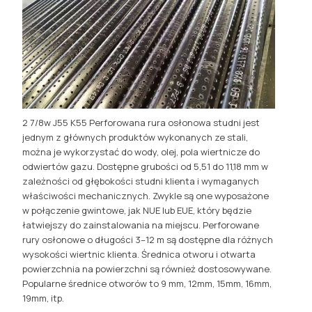
2 7/8w J55 K55 Perforowana rura osłonowa studni jest
jednym z głównych produktów wykonanych ze stali,
można je wykorzystać do wody, olej, pola wiertnicze do
odwiertów gazu. Dostępne grubości od 5,51 do 11,18 mm w
zależności od głębokości studni klienta i wymaganych
właściwości mechanicznych. Zwykle są one wyposażone
w połączenie gwintowe, jak NUE lub EUE, który będzie
łatwiejszy do zainstalowania na miejscu. Perforowane
rury osłonowe o długości 3–12 m są dostępne dla różnych
wysokości wiertnic klienta. Średnica otworu i otwarta
powierzchnia na powierzchni są również dostosowywane.
Popularne średnice otworów to 9 mm, 12mm, 15mm, 16mm,
19mm, itp.