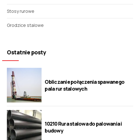
Stosy rurowe
Grodzice stalowe
Ostatnie posty
Obliczanie połączenia spawanego
pala rur stalowych
10210 Rura stalowa do palowania i
budowy