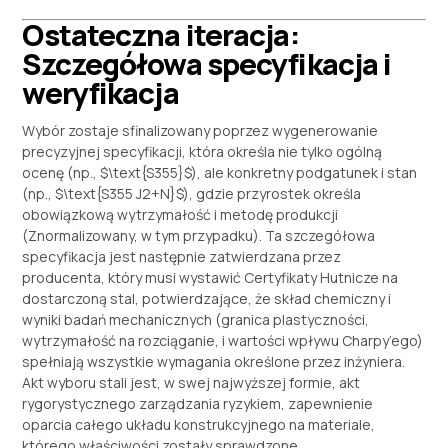
Ostateczna iteracja:
Szczegółowa specyfikacja i
weryfikacja
Wybór zostaje sfinalizowany poprzez wygenerowanie
precyzyjnej specyfikacji, która określa nie tylko ogólną
ocenę (np.,
$\text{S355}$
), ale konkretny podgatunek i stan
(np.,
$\text{S355 J2+N}$
), gdzie przyrostek określa
obowiązkową wytrzymałość i metodę produkcji
(Znormalizowany, w tym przypadku). Ta szczegółowa
specyfikacja jest następnie zatwierdzana przez
producenta, który musi wystawić Certyfikaty Hutnicze na
dostarczoną stal, potwierdzające, że skład chemiczny i
wyniki badań mechanicznych (granica plastyczności,
wytrzymałość na rozciąganie, i wartości wpływu Charpy’ego)
spełniają wszystkie wymagania określone przez inżyniera.
Akt wyboru stali jest, w swej najwyższej formie, akt
rygorystycznego zarządzania ryzykiem, zapewnienie
oparcia całego układu konstrukcyjnego na materiale,
którego właściwości zostały sprawdzone,