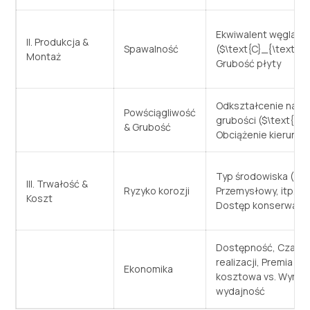
Ekwiwalent węgla
II. Produkcja &
Spawalność
(
$\text{C}_{\text{eq
Montaż
Grubość płyty
Odkształcenie na ca
Powściągliwość
grubości (
$\text{Z}
& Grubość
Obciążenie kierunk
Typ środowiska (Mor
III. Trwałość &
Ryzyko korozji
Przemysłowy, itp.),
Koszt
Dostęp konserwacy
Dostępność, Czas
realizacji, Premia
Ekonomika
kosztowa vs. Wyma
wydajność