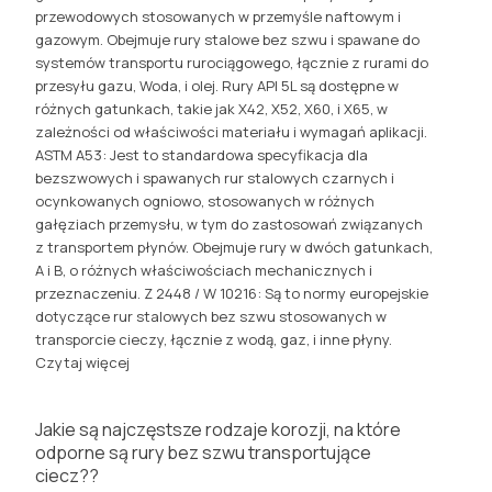
przewodowych stosowanych w przemyśle naftowym i
gazowym. Obejmuje rury stalowe bez szwu i spawane do
systemów transportu rurociągowego, łącznie z rurami do
przesyłu gazu, Woda, i olej. Rury API 5L są dostępne w
różnych gatunkach, takie jak X42, X52, X60, i X65, w
zależności od właściwości materiału i wymagań aplikacji.
ASTM A53: Jest to standardowa specyfikacja dla
bezszwowych i spawanych rur stalowych czarnych i
ocynkowanych ogniowo, stosowanych w różnych
gałęziach przemysłu, w tym do zastosowań związanych
z transportem płynów. Obejmuje rury w dwóch gatunkach,
A i B, o różnych właściwościach mechanicznych i
przeznaczeniu. Z 2448 / W 10216: Są to normy europejskie
dotyczące rur stalowych bez szwu stosowanych w
transporcie cieczy, łącznie z wodą, gaz, i inne płyny.
Czytaj więcej
Jakie są najczęstsze rodzaje korozji, na które
odporne są rury bez szwu transportujące
ciecz??