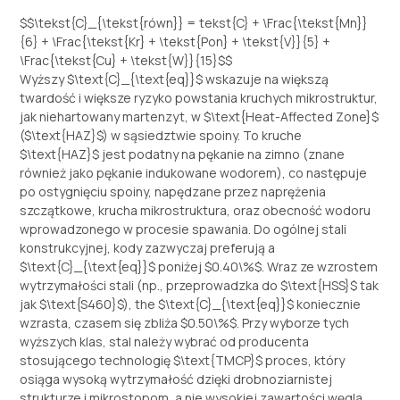
$$\tekst{C}_{\tekst{równ}} = tekst{C} + \Frac{\tekst{Mn}}
{6} + \Frac{\tekst{Kr} + \tekst{Pon} + \tekst{V}}{5} +
\Frac{\tekst{Cu} + \tekst{W}}{15}
$$
Wyższy
$\text{C}_{\text{eq}}$
wskazuje na większą
twardość i większe ryzyko powstania kruchych mikrostruktur,
jak niehartowany martenzyt, w
$\text{Heat-Affected Zone}$
(
$\text{HAZ}$
) w sąsiedztwie spoiny. To kruche
$\text{HAZ}$
jest podatny na pękanie na zimno (znane
również jako pękanie indukowane wodorem), co następuje
po ostygnięciu spoiny, napędzane przez naprężenia
szczątkowe, krucha mikrostruktura, oraz obecność wodoru
wprowadzonego w procesie spawania. Do ogólnej stali
konstrukcyjnej, kody zazwyczaj preferują a
$\text{C}_{\text{eq}}$
poniżej
$0.40\%$
. Wraz ze wzrostem
wytrzymałości stali (np., przeprowadzka do
$\text{HSS}$
tak
jak
$\text{S460}$
), the
$\text{C}_{\text{eq}}$
koniecznie
wzrasta, czasem się zbliża
$0.50\%$
. Przy wyborze tych
wyższych klas, stal należy wybrać od producenta
stosującego technologię
$\text{TMCP}$
proces, który
osiąga wysoką wytrzymałość dzięki drobnoziarnistej
strukturze i mikrostopom, a nie wysokiej zawartości węgla,