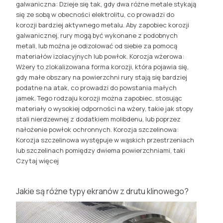
galwaniczna: Dzieje się tak, gdy dwa różne metale stykają
się ze sobą w obecności elektrolitu, co prowadzi do
korozji bardziej aktywnego metalu. Aby zapobiec korozji
galwanicznej, rury mogą być wykonane z podobnych
metali, lub można je odizolować od siebie za pomocą
materiałów izolacyjnych lub powłok. Korozja wżerowa:
Wżery to zlokalizowana forma korozji, która pojawia się,
gdy małe obszary na powierzchni rury stają się bardziej
podatne na atak, co prowadzi do powstania małych
jamek. Tego rodzaju korozji można zapobiec, stosując
materiały o wysokiej odporności na wżery, takie jak stopy
stali nierdzewnej z dodatkiem molibdenu, lub poprzez
nałożenie powłok ochronnych. Korozja szczelinowa:
Korozja szczelinowa występuje w wąskich przestrzeniach
lub szczelinach pomiędzy dwiema powierzchniami, taki
Czytaj więcej
Jakie są różne typy ekranów z drutu klinowego?