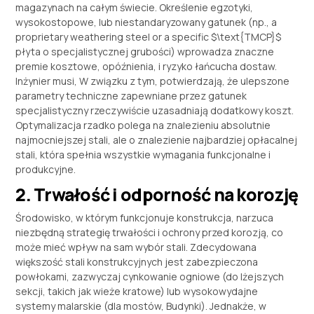
magazynach na całym świecie. Określenie egzotyki,
wysokostopowe, lub niestandaryzowany gatunek (np.,
a
proprietary weathering steel or a specific
$\text{TMCP}$
płyta o specjalistycznej grubości) wprowadza znaczne
premie kosztowe, opóźnienia, i ryzyko łańcucha dostaw.
Inżynier musi, W związku z tym, potwierdzają, że ulepszone
parametry techniczne zapewniane przez gatunek
specjalistyczny rzeczywiście uzasadniają dodatkowy koszt.
Optymalizacja rzadko polega na znalezieniu absolutnie
najmocniejszej stali, ale o znalezienie najbardziej opłacalnej
stali, która spełnia wszystkie wymagania funkcjonalne i
produkcyjne.
2. Trwałość i odporność na korozję
Środowisko, w którym funkcjonuje konstrukcja, narzuca
niezbędną strategię trwałości i ochrony przed korozją, co
może mieć wpływ na sam wybór stali. Zdecydowana
większość stali konstrukcyjnych jest zabezpieczona
powłokami, zazwyczaj cynkowanie ogniowe (do lżejszych
sekcji, takich jak wieże kratowe) lub wysokowydajne
systemy malarskie (dla mostów, Budynki). Jednakże, w