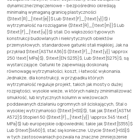
dynamiczne/zmęczeniowe – bezpośrednio określają
minimalną wymaganą granicę plastyczności
(
$\text{R}_{\text{e}}$
Lub
$\text{F}_{\text{y}}$
) i
wytrzymałość na rozciąganie (
$\text{R}_{\text{m}}$
Lub
$\text{F}_{\text{u}}$
) stali. Do większości typowych
konstrukcji budowlanych i niekrytycznych obiektów
przemysłowych, standardowe gatunki stali miękkiej, Jak na
przykład
$\text{ASTM A36}$
(
$\text{F}_{\text{y}} \approx
250 \text{ MPa}$
),
$\text{EN S235}$
, Lub
$\text{S275}$
, są
wystarczające. Gatunki te zapewniają doskonałą
równowagę wytrzymałości, koszt, i łatwość wykonania.
Jednakże, dla konstrukcji, w przypadku których
wytrzymałość reguluje projekt, takich jak mosty o dużej
rozpiętości, wysokie wieże, w których należy zminimalizować
smukłość, lub krytycznych kolumn w wieżowcach
poddawanych działaniu ogromnych sił ściskających, Stal o
wysokiej wytrzymałości (
$\text{HSS}$
), tak jak
$\text{ASTM
A572}$
Stopień 50 (
$\text{F}_{\text{y}} \approx 345 \text{
MPa}$
) lub europejskie odpowiedniki, takie jak
$\text{S355}$
Lub
$\text{S460}$
, stać się konieczne. Użycie
$\text{HSS}$
w tych zastosowaniach pozwala na znaczne zmniejszenie