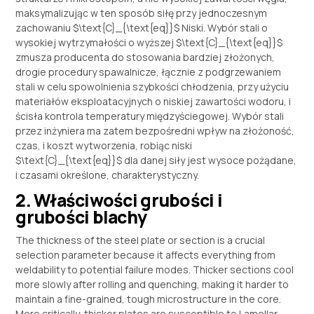
maksymalizując w ten sposób siłę przy jednoczesnym
zachowaniu
$\text{C}_{\text{eq}}$
Niski. Wybór stali o
wysokiej wytrzymałości o wyższej
$\text{C}_{\text{eq}}$
zmusza producenta do stosowania bardziej złożonych,
drogie procedury spawalnicze, łącznie z podgrzewaniem
stali w celu spowolnienia szybkości chłodzenia, przy użyciu
materiałów eksploatacyjnych o niskiej zawartości wodoru, i
ścisła kontrola temperatury międzyściegowej. Wybór stali
przez inżyniera ma zatem bezpośredni wpływ na złożoność,
czas, i koszt wytworzenia, robiąc niski
$\text{C}_{\text{eq}}$
dla danej siły jest wysoce pożądane,
i czasami określone, charakterystyczny.
2. Właściwości grubości i
grubości blachy
The thickness of the steel plate or section is a crucial
selection parameter because it affects everything from
weldability to potential failure modes
.
Thicker sections cool
more slowly after rolling and quenching
,
making it harder to
maintain a fine-grained
,
tough microstructure in the core
.
More critically
,
thicker plates are susceptible to Lamellar