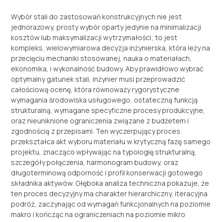
Wybór stali do zastosowań konstrukcyjnych nie jest
jednorazowy, prosty wybór oparty jedynie na minimalizacji
kosztów lub maksymalizacji wytrzymałości; to jest
kompleks, wielowymiarowa decyzja inżynierska, która leży na
przecięciu mechaniki stosowanej, nauka o materiałach,
ekonomika, i wykonalność budowy. Aby prawidłowo wybrać
optymalny gatunek stali, inżynier musi przeprowadzić
całościową ocenę, która równoważy rygorystyczne
wymagania środowiska usługowego, ostateczną funkcją
strukturalną, wymagane specyficzne procesy produkcyjne,
oraz nieuniknione ograniczenia związane z budżetem i
zgodnością z przepisami. Ten wyczerpujący proces
przekształca akt wyboru materiału w krytyczną fazę samego
projektu, znacząco wpływając na typologię strukturalną,
szczegóły połączenia, harmonogram budowy, oraz
długoterminową odporność i profil konserwacji gotowego
składnika aktywów. Głęboka analiza techniczna pokazuje, że
ten proces decyzyjny ma charakter hierarchiczny, iteracyjna
podróż, zaczynając od wymagań funkcjonalnych na poziomie
makro i kończąc na ograniczeniach na poziomie mikro