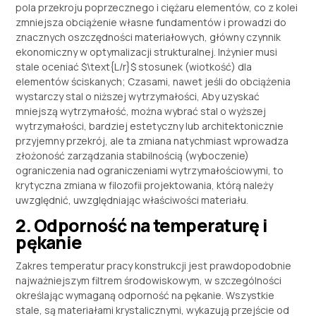
pola przekroju poprzecznego i ciężaru elementów, co z kolei
zmniejsza obciążenie własne fundamentów i prowadzi do
znacznych oszczędności materiałowych, główny czynnik
ekonomiczny w optymalizacji strukturalnej. Inżynier musi
stale oceniać
$\text{L/r}$
stosunek (wiotkość) dla
elementów ściskanych; Czasami, nawet jeśli do obciążenia
wystarczy stal o niższej wytrzymałości, Aby uzyskać
mniejszą wytrzymałość, można wybrać stal o wyższej
wytrzymałości, bardziej estetyczny lub architektonicznie
przyjemny przekrój, ale ta zmiana natychmiast wprowadza
złożoność zarządzania stabilnością (wyboczenie)
ograniczenia nad ograniczeniami wytrzymałościowymi, to
krytyczna zmiana w filozofii projektowania, którą należy
uwzględnić, uwzględniając właściwości materiału.
2. Odporność na temperaturę i
pękanie
Zakres temperatur pracy konstrukcji jest prawdopodobnie
najważniejszym filtrem środowiskowym, w szczególności
określając wymaganą odporność na pękanie. Wszystkie
stale, są materiałami krystalicznymi, wykazują przejście od