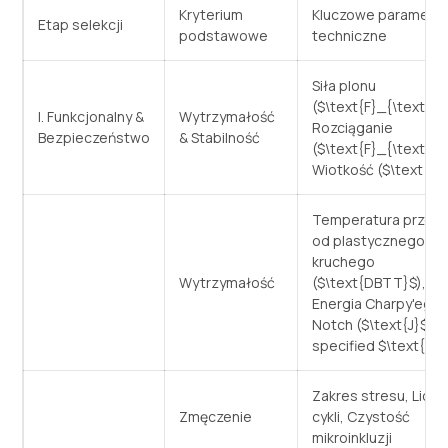
Kryterium
Kluczowe parametry
Etap selekcji
podstawowe
techniczne
Siła plonu
(
$\text{F}_{\text{y}
I. Funkcjonalny &
Wytrzymałość
Rozciąganie
Bezpieczeństwo
& Stabilność
(
$\text{F}_{\text{u}
Wiotkość (
$\text{L/r
Temperatura przejś
od plastycznego do
kruchego
Wytrzymałość
(
$\text{DBTT}$
),
Energia Charpy'ego 
Notch (
$\text{J}$
)
a
specified
$\text{T}
Zakres stresu, Licz
Zmęczenie
cykli, Czystość
mikroinkluzji