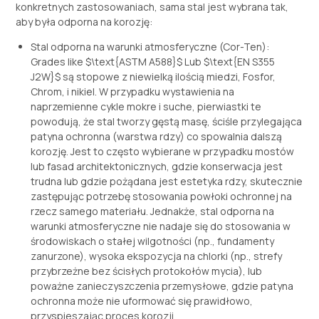
konkretnych zastosowaniach, sama stal jest wybrana tak,
aby była odporna na korozję:
Stal odporna na warunki atmosferyczne (Cor-Ten):
Grades like
$\text{ASTM A588}$
Lub
$\text{EN S355
J2W}$
są stopowe z niewielką ilością miedzi, Fosfor,
Chrom, i nikiel. W przypadku wystawienia na
naprzemienne cykle mokre i suche, pierwiastki te
powodują, że stal tworzy gęstą masę, ściśle przylegająca
patyna ochronna (warstwa rdzy) co spowalnia dalszą
korozję. Jest to często wybierane w przypadku mostów
lub fasad architektonicznych, gdzie konserwacja jest
trudna lub gdzie pożądana jest estetyka rdzy, skutecznie
zastępując potrzebę stosowania powłoki ochronnej na
rzecz samego materiału. Jednakże, stal odporna na
warunki atmosferyczne nie nadaje się do stosowania w
środowiskach o stałej wilgotności (np., fundamenty
zanurzone), wysoka ekspozycja na chlorki (np., strefy
przybrzeżne bez ścisłych protokołów mycia), lub
poważne zanieczyszczenia przemysłowe, gdzie patyna
ochronna może nie uformować się prawidłowo,
przyspieszając proces korozji.