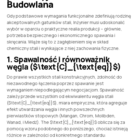
Budowlana
Gdy podstawowe wymagania funkcjonalne zdefiniują rodzinę
akceptowalnych gatunków stali, Inżynier musi udoskonalić
wybór w oparciu o praktyczne realia produkcji – głównie,
potrzeba bezpiecznego i ekonomicznego spawania i
skręcania. Wiąże się to z zagłębieniem się w skład
chemiczny stali i wynikające z niej zachowania fizyczne.
1. Spawalność i równoważnik
węgla (
$\text{C}_{\text{eq}}$
)
Do prawie wszystkich stali konstrukcyjnych, zdolność do
niezawodnego łączenia poprzez spawanie jest
wymaganiem niepodlegającym negocjacjom. Spawalność
zależy przede wszystkim od ekwiwalentu węgla stali
(
$\text{C}_{\text{eq}}$
), miara empiryczna, która agreguje
efekt utwardzania węgla i innych powszechnych
pierwiastków stopowych (Mangan, Chrom, Molibden,
Wanad, i Miedź). The
$\text{C}_{\text{eq}}$
oblicza się za
pomocą wzoru podobnego do poniższego, chociaż istnieją
różnice w zależności od konkretnego standardu: