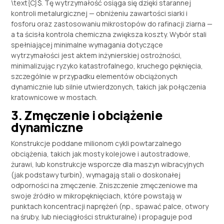
\text{C}$
. Tę wytrzymałość osiąga się dzięki starannej
kontroli metalurgicznej — obniżeniu zawartości siarki i
fosforu oraz zastosowaniu mikrostopów do rafinacji ziarna —
a ta ścisła kontrola chemiczna zwiększa koszty. Wybór stali
spełniającej minimalne wymagania dotyczące
wytrzymałości jest aktem inżynierskiej ostrożności,
minimalizując ryzyko katastrofalnego, kruchego pęknięcia,
szczególnie w przypadku elementów obciążonych
dynamicznie lub silnie utwierdzonych, takich jak połączenia
kratownicowe w mostach.
3. Zmęczenie i obciążenie
dynamiczne
Konstrukcje poddane milionom cykli powtarzalnego
obciążenia, takich jak mosty kolejowe i autostradowe,
żurawi, lub konstrukcje wsporcze dla maszyn wibracyjnych
(jak podstawy turbin), wymagają stali o doskonałej
odporności na zmęczenie. Zniszczenie zmęczeniowe ma
swoje źródło w mikropęknięciach, które powstają w
punktach koncentracji naprężeń (np., spawać palce, otwory
na śruby, lub nieciągłości strukturalne) i propaguje pod