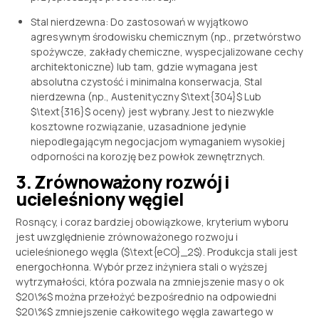
Stal nierdzewna: Do zastosowań w wyjątkowo
agresywnym środowisku chemicznym (np., przetwórstwo
spożywcze, zakłady chemiczne, wyspecjalizowane cechy
architektoniczne) lub tam, gdzie wymagana jest
absolutna czystość i minimalna konserwacja, Stal
nierdzewna (np., Austenityczny
$\text{304}$
Lub
$\text{316}$
oceny) jest wybrany. Jest to niezwykle
kosztowne rozwiązanie, uzasadnione jedynie
niepodlegającym negocjacjom wymaganiem wysokiej
odporności na korozję bez powłok zewnętrznych.
3. Zrównoważony rozwój i
ucieleśniony węgiel
Rosnący, i coraz bardziej obowiązkowe, kryterium wyboru
jest uwzględnienie zrównoważonego rozwoju i
ucieleśnionego węgla (
$\text{eCO}_2$
). Produkcja stali jest
energochłonna. Wybór przez inżyniera stali o wyższej
wytrzymałości, która pozwala na zmniejszenie masy o ok
$20\%$
można przełożyć bezpośrednio na odpowiedni
$20\%$
zmniejszenie całkowitego węgla zawartego w