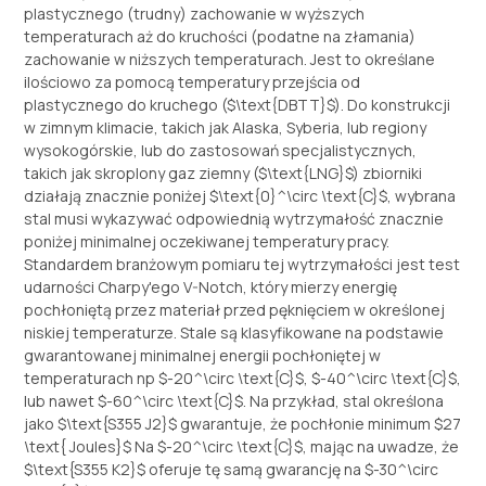
plastycznego (trudny) zachowanie w wyższych
temperaturach aż do kruchości (podatne na złamania)
zachowanie w niższych temperaturach. Jest to określane
ilościowo za pomocą temperatury przejścia od
plastycznego do kruchego (
$\text{DBTT}$
). Do konstrukcji
w zimnym klimacie, takich jak Alaska, Syberia, lub regiony
wysokogórskie, lub do zastosowań specjalistycznych,
takich jak skroplony gaz ziemny (
$\text{LNG}$
) zbiorniki
działają znacznie poniżej
$\text{0}^\circ \text{C}$
, wybrana
stal musi wykazywać odpowiednią wytrzymałość znacznie
poniżej minimalnej oczekiwanej temperatury pracy.
Standardem branżowym pomiaru tej wytrzymałości jest test
udarności Charpy'ego V-Notch, który mierzy energię
pochłoniętą przez materiał przed pęknięciem w określonej
niskiej temperaturze. Stale są klasyfikowane na podstawie
gwarantowanej minimalnej energii pochłoniętej w
temperaturach np
$-20^\circ \text{C}$
,
$-40^\circ \text{C}$
,
lub nawet
$-60^\circ \text{C}$
. Na przykład, stal określona
jako
$\text{S355 J2}$
gwarantuje, że pochłonie minimum
$27
\text{ Joules}$
Na
$-20^\circ \text{C}$
, mając na uwadze, że
$\text{S355 K2}$
oferuje tę samą gwarancję na
$-30^\circ