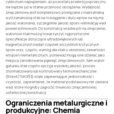
cyklicznym naprężeniem, aż pozostały przekrój poprzeczny
nie będzie już w stanie przenosić obciążenia. Wydajność
zmęczeniowa jest kompleksowo powiązana z maksymalną
wytrzymałością stali na rozciąganie i duży wpływ na nią ma
jakość wykonania, szczególnie jakość spoin i eliminację wad
powierzchniowych. Do konstrukcji wrażliwych na zmęczenie,
wyborowi stali muszą towarzyszyć rygorystyczne
specyfikacje dotyczące ultradźwiękowych lub
magnetycznych badań cząstek wszystkich krytycznych
spoin oraz, często, wymóg dla stali o obniżonej zawartości
wtrąceń niemetalicznych, ponieważ mogą one działać jako
miejsca zarodkowania pęknięć zmęczeniowych. Sam wybór
gatunku stali często sprzyja wysokiej jakości, proces
znormalizowany lub kontrolowany termomechanicznie
(
$\text{TMCP}$
) stale zapewniające jednorodność i
czystość, zapewnienie, że materiał podstawowy nie zawiera
wad, które mogłyby zagrozić trwałości zmęczeniowej
ostatecznej konstrukcji.
Ograniczenia metalurgiczne i
produkcyjne: Chemia