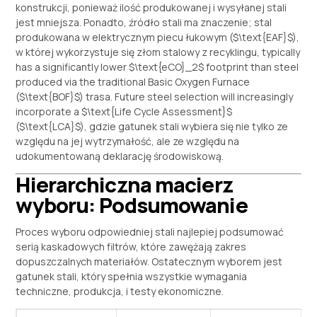
konstrukcji, ponieważ ilość produkowanej i wysyłanej stali
jest mniejsza. Ponadto, źródło stali ma znaczenie; stal
produkowana w elektrycznym piecu łukowym (
$\text{EAF}$
),
w której wykorzystuje się złom stalowy z recyklingu,
typically
has a significantly lower
$\text{eCO}_2$
footprint than steel
produced via the traditional Basic Oxygen Furnace
(
$\text{BOF}$
) trasa.
Future steel selection will increasingly
incorporate a
$\text{Life Cycle Assessment}$
(
$\text{LCA}$
), gdzie gatunek stali wybiera się nie tylko ze
względu na jej wytrzymałość, ale ze względu na
udokumentowaną deklarację środowiskową.
Hierarchiczna macierz
wyboru: Podsumowanie
Proces wyboru odpowiedniej stali najlepiej podsumować
serią kaskadowych filtrów, które zawężają zakres
dopuszczalnych materiałów. Ostatecznym wyborem jest
gatunek stali, który spełnia wszystkie wymagania
techniczne, produkcja, i testy ekonomiczne.